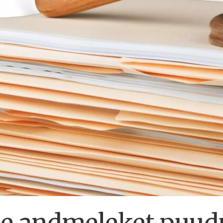
e andmeleket puud