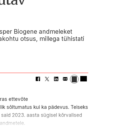
 Asper Biogene andmeleket
ohtu otsus, millega tühistati
äras ettevõte
jalik sõltumatus kui ka pädevus. Teiseks
 said 2023. aasta sügisel kõrvalised
kuandmetele.