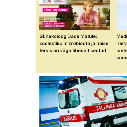
Günekoloog Dace Matule:
Medi
soolestiku mikrobioota ja naise
Terv
tervis on väga tihedalt seotud
loet
sood