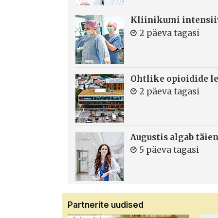
Kliinikumi intensi
2 päeva tagasi
Ohtlike opioidide le
2 päeva tagasi
Augustis algab täie
5 päeva tagasi
Partnerite uudised