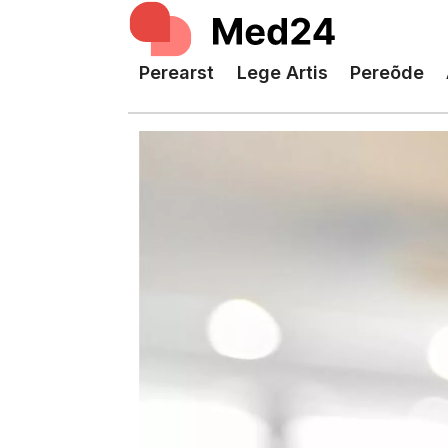
Perearst
Lege Artis
Pereõde