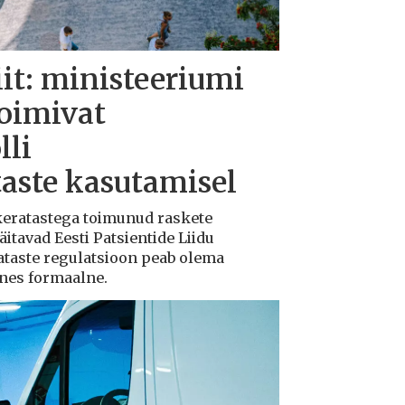
iit: ministeeriumi
toimivat
lli
taste kasutamisel
ukeratastega toimunud raskete
tavad Eesti Patsientide Liidu
ataste regulatsioon peab olema
ksnes formaalne.