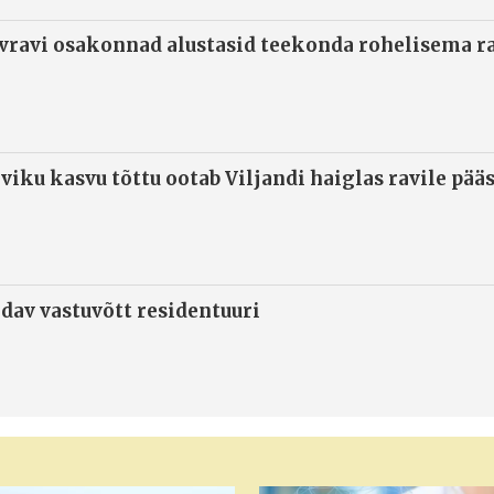
ivravi osakonnad alustasid teekonda rohelisema 
viku kasvu tõttu ootab Viljandi haiglas ravile pää
ndav vastuvõtt residentuuri