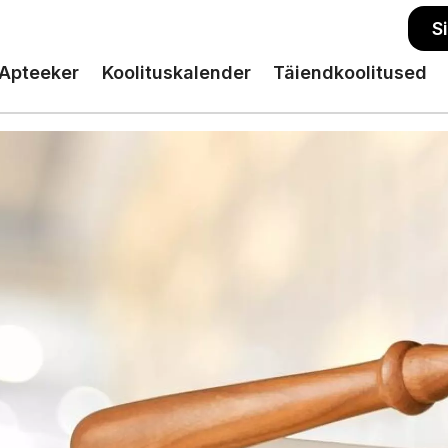
S
Apteeker
Koolituskalender
Täiendkoolitused