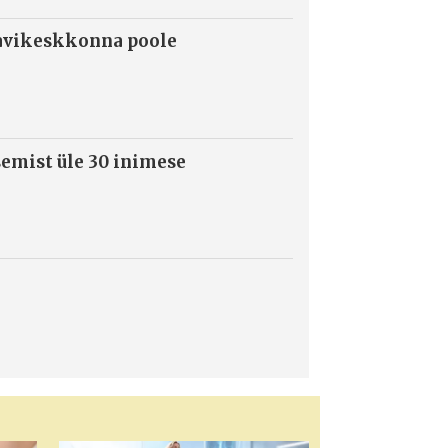
ravikeskkonna poole
semist üle 30 inimese