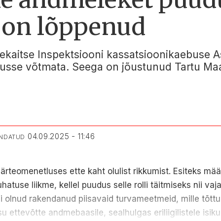
 on lõppenud
mekaitse Inspektsiooni kassatsioonikaebuse
sse võtmata. Seega on jõustunud Tartu Maak
04.09.2025 - 11:46
ENDATUD
ärteomenetluses ette kaht olulist rikkumist. Esiteks mä
atuse liikme, kellel puudus selle rolli täitmiseks nii va
ei olnud rakendanud piisavaid turvameetmeid, mille tõttu
 ettevõtte andmebaasile, sealhulgas eriliigilistele isi