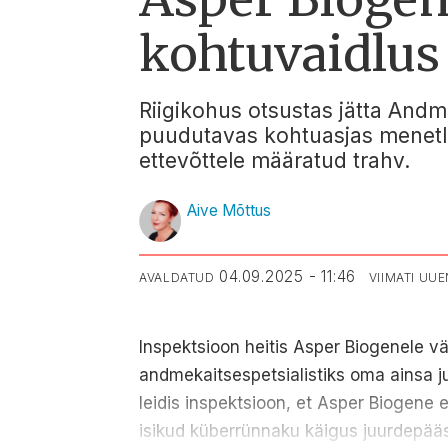
kohtuvaidlus
Riigikohus otsustas jätta And
puudutavas kohtuasjas menetlu
ettevõttele määratud trahv.
Aive Mõttus
04.09.2025 - 11:46
AVALDATUD
VIIMATI UU
Inspektsioon heitis Asper Biogenele vä
andmekaitsespetsialistiks oma ainsa juh
leidis inspektsioon, et Asper Biogene 
isikud küberrünnaku käigus juurdepääsu