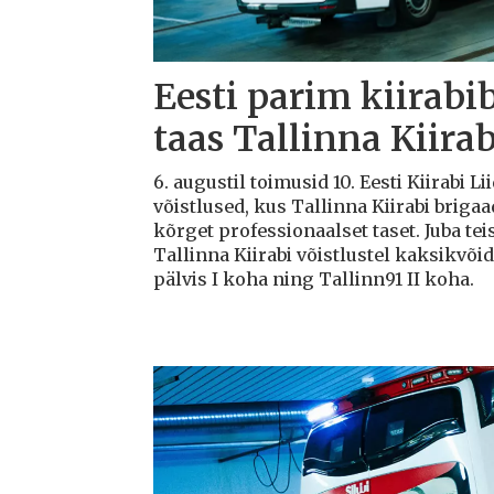
Eesti parim kiirabi
taas Tallinna Kiirab
6. augustil toimusid 10. Eesti Kiirabi 
võistlused, kus Tallinna Kiirabi briga
kõrget professionaalset taset. Juba teis
Tallinna Kiirabi võistlustel kaksikvõi
pälvis I koha ning Tallinn91 II koha.