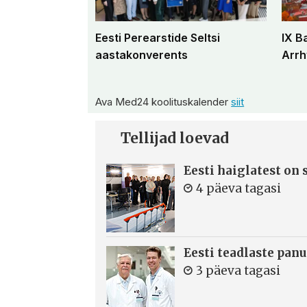
Eesti Perearstide Seltsi
IX B
aastakonverents
Arrh
Ava Med24 koolituskalender
siit
Tellijad loevad
Eesti haiglatest on
4 päeva tagasi
Eesti teadlaste panu
3 päeva tagasi