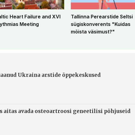
altic Heart Failure and XVI
Tallinna Perearstide Seltsi
ythmias Meeting
sügiskonverents "Kuidas
mõista väsimust?"
 saanud Ukraina arstide õppekeskused
s aitas avada osteoartroosi geneetilisi põhjuseid