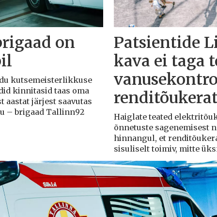
brigaad on
Patsientide L
il
kava ei taga 
vanusekontro
Liidu kutsemeisterlikkuse
adid kinnitasid taas oma
renditõukera
t aastat järjest saavutas
du – brigaad Tallinn92
Haiglate teated elektritõ
õnnetuste sagenemisest näi
hinnangul, et renditõuker
sisuliselt toimiv, mitte ü