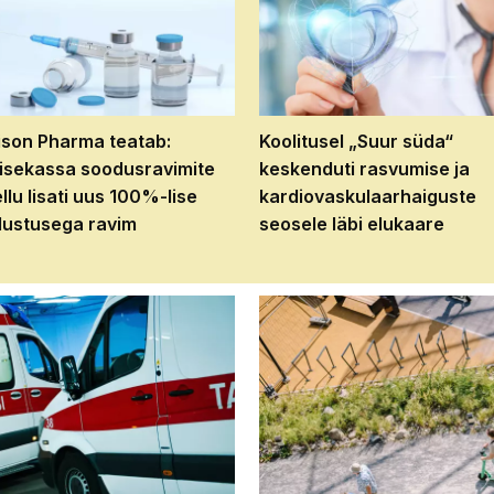
son Pharma teatab:
Koolitusel „Suur süda“
isekassa soodusravimite
keskenduti rasvumise ja
ellu lisati uus 100%-lise
kardiovaskulaarhaiguste
ustusega ravim
seosele läbi elukaare