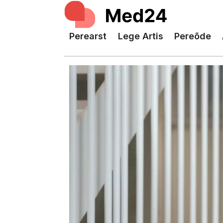
Perearst
Lege Artis
Pereõde