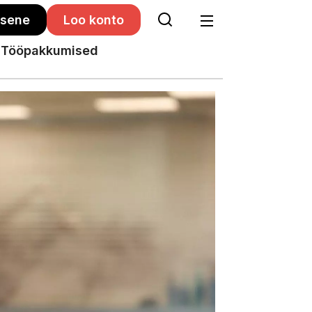
isene
Loo konto
Tööpakkumised