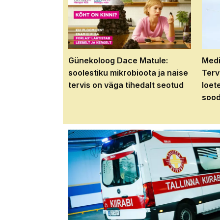
Günekoloog Dace Matule:
Medi
soolestiku mikrobioota ja naise
Terv
tervis on väga tihedalt seotud
loet
sood