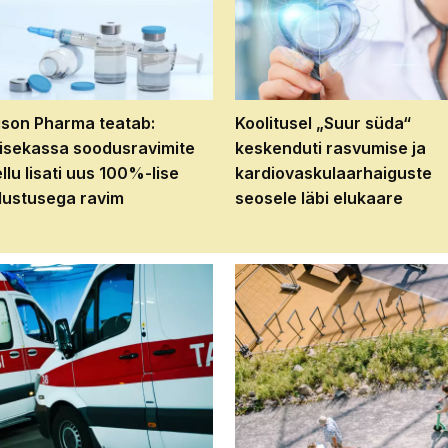
son Pharma teatab:
Koolitusel „Suur süda“
isekassa soodusravimite
keskenduti rasvumise ja
ellu lisati uus 100%-lise
kardiovaskulaarhaiguste
ustusega ravim
seosele läbi elukaare