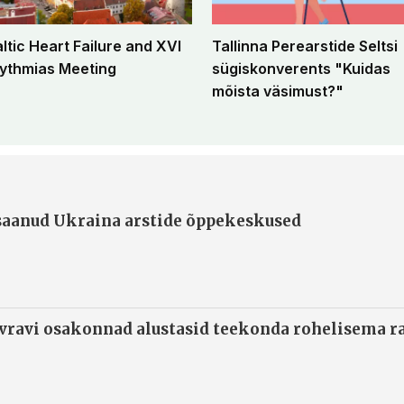
altic Heart Failure and XVI
Tallinna Perearstide Seltsi
ythmias Meeting
sügiskonverents "Kuidas
mõista väsimust?"
 saanud Ukraina arstide õppekeskused
ivravi osakonnad alustasid teekonda rohelisema 