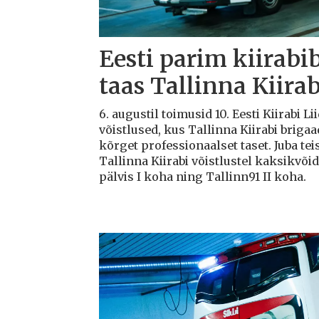
Eesti parim kiirabi
taas Tallinna Kiirab
6. augustil toimusid 10. Eesti Kiirabi 
võistlused, kus Tallinna Kiirabi briga
kõrget professionaalset taset. Juba teis
Tallinna Kiirabi võistlustel kaksikvõi
pälvis I koha ning Tallinn91 II koha.