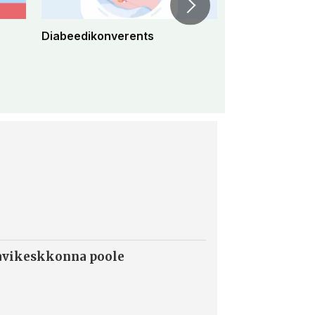
Diabeedikonverents
Peremeditsiini 
konverents 2
ravikeskkonna poole