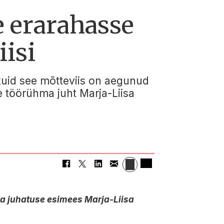
 erarahasse
iisi
, kuid see mõtteviis on aegunud
se töörühma juht Marja-Liisa
iva juhatuse esimees Marja-Liisa