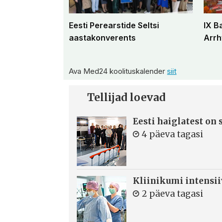
Eesti Perearstide Seltsi
IX B
aastakonverents
Arrh
Ava Med24 koolituskalender
siit
Tellijad loevad
Eesti haiglatest on
4 päeva tagasi
Kliinikumi intensi
2 päeva tagasi