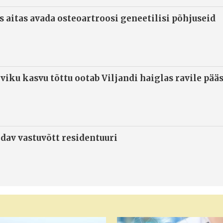
s aitas avada osteoartroosi geneetilisi põhjuseid
viku kasvu tõttu ootab Viljandi haiglas ravile pää
ndav vastuvõtt residentuuri