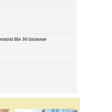
semist üle 30 inimese