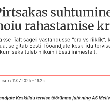
rtsakas suhtumine
shoiu rahastamise kr
kse liialt sageli vastandusse “era vs riiklik“
uua, selgitab Eesti Tööandjate keskliidu tervi
umiseks tuleb niikuinii Eesti inimestelt.
11.07.2025 - 16:25
ENDATUD
öandjate Keskliidu tervise töörühma juht ning AS Mel