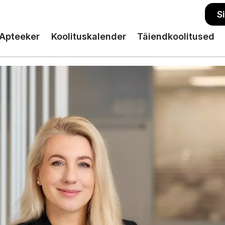
S
Apteeker
Koolituskalender
Täiendkoolitused