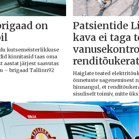
brigaad on
Patsientide L
il
kava ei taga 
vanusekontro
Liidu kutsemeisterlikkuse
adid kinnitasid taas oma
renditõukera
t aastat järjest saavutas
du – brigaad Tallinn92
Haiglate teated elektritõ
õnnetuste sagenemisest näi
hinnangul, et renditõuker
sisuliselt toimiv, mitte ü