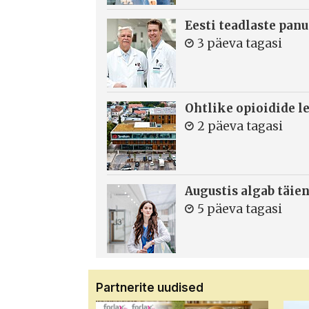
Eesti teadlaste panu
3 päeva tagasi
Ohtlike opioidide le
2 päeva tagasi
Augustis algab täie
5 päeva tagasi
Partnerite uudised