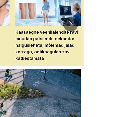
Kaasaegne veenilaiendite ravi
Veebiseminar:
muudab patsiendi teekonda:
patsiendi neere
haigusleheta, mõlemad jalad
tema tulevikku
korraga, antikoagulantravi
katkestamata