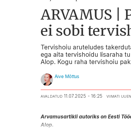
ARVAMUS | Pi
ei sobi tervi
Tervishoiu aruteludes takerduta
ega aita tervishoidu lisaraha t
Alop. Kogu raha tervishoiu pakk
Aive Mõttus
11.07.2025 - 16:25
AVALDATUD
VIIMATI UU
Arvamusartikli autoriks on Eesti Tö
Alop.