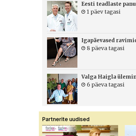
Eesti teadlaste panu
1 päev tagasi
Igapäevased ravimi
8 päeva tagasi
Valga Haigla ülemin
6 päeva tagasi
Partnerite uudised