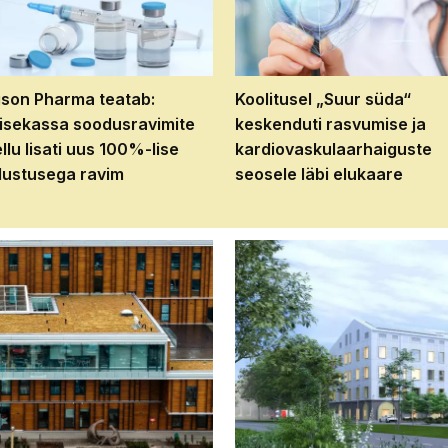
son Pharma teatab:
Koolitusel „Suur süda“
isekassa soodusravimite
keskenduti rasvumise ja
ellu lisati uus 100%-lise
kardiovaskulaarhaiguste
ustusega ravim
seosele läbi elukaare