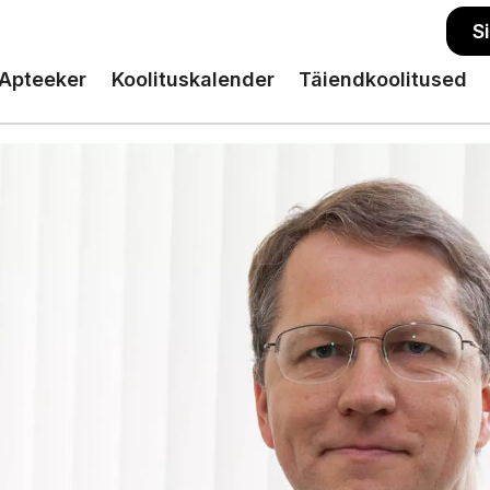
S
Apteeker
Koolituskalender
Täiendkoolitused