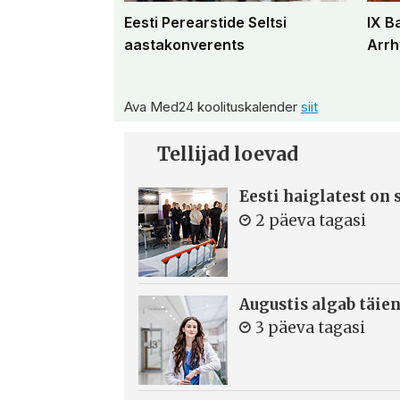
Eesti Perearstide Seltsi
IX B
aastakonverents
Arrh
Ava Med24 koolituskalender
siit
Tellijad loevad
Eesti haiglatest on
2 päeva tagasi
Augustis algab täie
3 päeva tagasi