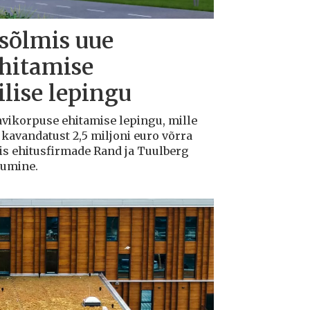
 sõlmis uue
ehitamise
lise lepingu
avikorpuse ehitamise lepingu, mille
avandatust 2,5 miljoni euro võrra
tis ehitusfirmade Rand ja Tuulberg
kumine.