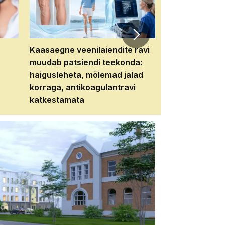
Kaasaegne veenilaiendite ravi
Veebiseminar:
muudab patsiendi teekonda:
patsiendi neere
haigusleheta, mõlemad jalad
tema tulevikku
korraga, antikoagulantravi
katkestamata