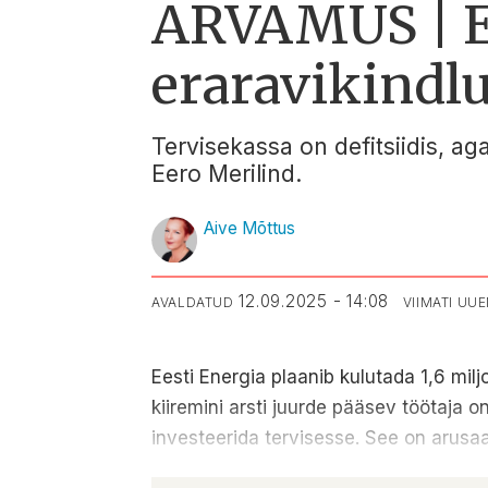
ARVAMUS | Ee
eraravikindl
Tervisekassa on defitsiidis, aga
Eero Merilind.
Aive Mõttus
12.09.2025 - 14:08
AVALDATUD
VIIMATI UU
Eesti Energia plaanib kulutada 1,6 milj
kiiremini arsti juurde pääsev töötaja 
investeerida tervisesse. See on arusaad