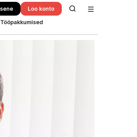
isene
Loo konto
Tööpakkumised