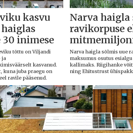
eviku kasvu
Narva haigla
 haiglas
ravikorpuse 
e 30 inimese
mitmemiljoni
eviku tõttu on Viljandi
Narva haigla sõlmis uue r
 ja
maksumus osutus esialgu k
rkimisväärselt kasvanud.
kallimaks. Riigihanke või
t, kuna juba praegu on
ning Ehitustrust ühispak
veel ravile pääsenud.