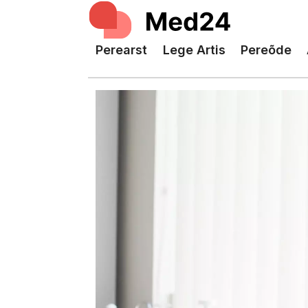
Perearst
Lege Artis
Pereõde