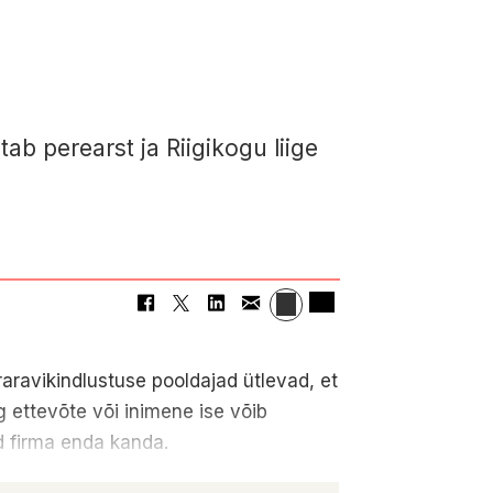
tab perearst ja Riigikogu liige
eraravikindlustuse pooldajad ütlevad, et
g ettevõte või inimene ise võib
ad firma enda kanda.