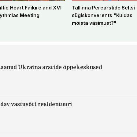
altic Heart Failure and XVI
Tallinna Perearstide Seltsi
ythmias Meeting
sügiskonverents "Kuidas
mõista väsimust?"
 saanud Ukraina arstide õppekeskused
ndav vastuvõtt residentuuri