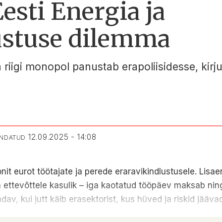
sti Energia ja
ustuse dilemma
 riigi monopol panustab erapoliisidesse, kirju
12.09.2025 - 14:08
ENDATUD
onit eurot töötajate ja perede eraravikindlustusele. Lisa
on ettevõttele kasulik – iga kaotatud tööpäev maksab nin
av, kui jutt käib erasektorist, kus hüved ja riskid jääv