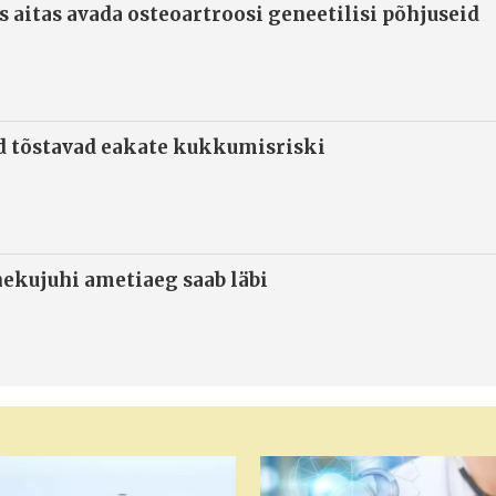
s aitas avada osteoartroosi geneetilisi põhjuseid
d tõstavad eakate kukkumisriski
ekujuhi ametiaeg saab läbi