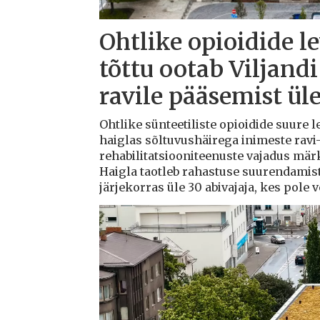
Ohtlike opioidide l
tõttu ootab Viljandi
ravile pääsemist ül
Ohtlike sünteetiliste opioidide suure l
haiglas sõltuvushäirega inimeste ravi-
rehabilitatsiooniteenuste vajadus mä
Haigla taotleb rahastuse suurendamis
järjekorras üle 30 abivajaja, kes pole 