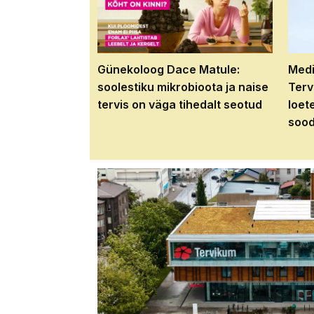
Günekoloog Dace Matule:
Medi
soolestiku mikrobioota ja naise
Terv
tervis on väga tihedalt seotud
loet
sood