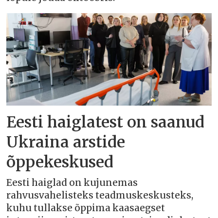
Eesti haiglatest on saanud
Ukraina arstide
õppekeskused
Eesti haiglad on kujunemas
rahvusvahelisteks teadmuskeskusteks,
kuhu tullakse õppima kaasaegset