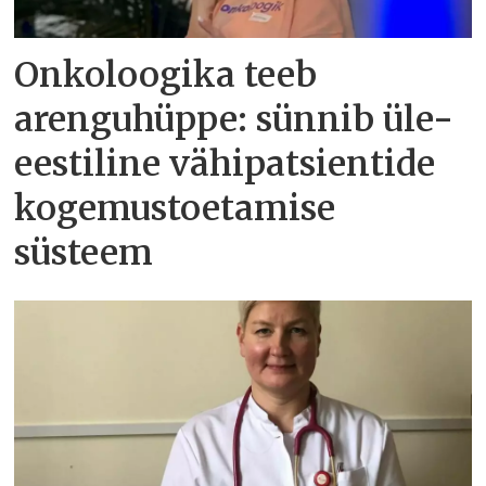
Onkoloogika teeb
arenguhüppe: sünnib üle-
eestiline vähipatsientide
kogemustoetamise
süsteem