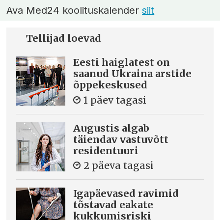
Ava Med24 koolituskalender
siit
Tellijad loevad
Eesti haiglatest on
saanud Ukraina arstide
õppekeskused
1 päev tagasi
Augustis algab
täiendav vastuvõtt
residentuuri
2 päeva tagasi
Igapäevased ravimid
tõstavad eakate
kukkumisriski