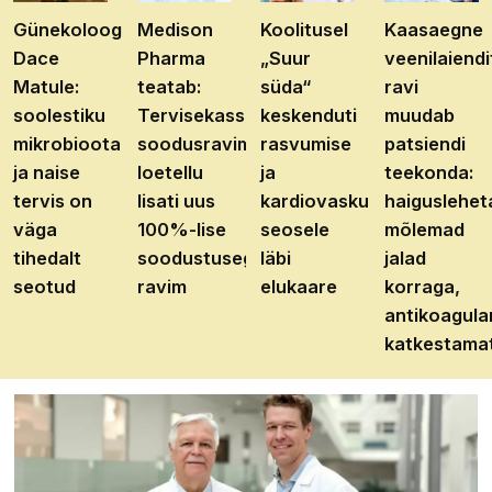
Günekoloog
Medison
Koolitusel
Kaasaegne
Dace
Pharma
„Suur
veenilaiendi
Matule:
teatab:
süda“
ravi
soolestiku
Tervisekassa
keskenduti
muudab
mikrobioota
soodusravimite
rasvumise
patsiendi
ja naise
loetellu
ja
teekonda:
tervis on
lisati uus
kardiovaskulaarhaiguste
haiguslehet
väga
100%-lise
seosele
mõlemad
tihedalt
soodustusega
läbi
jalad
seotud
ravim
elukaare
korraga,
antikoagula
katkestama