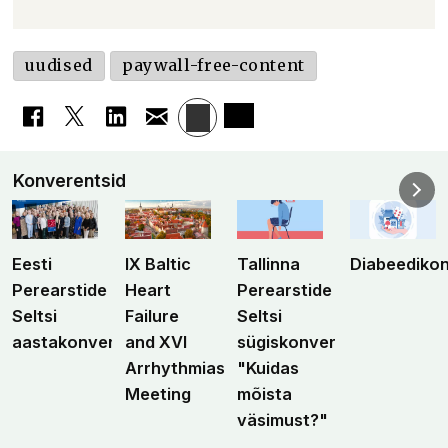
uudised
paywall-free-content
Konverentsid
Eesti
IX Baltic
Tallinna
Diabeediko
Perearstide
Heart
Perearstide
Seltsi
Failure
Seltsi
aastakonverents
and XVI
sügiskonverents
Arrhythmias
"Kuidas
Meeting
mõista
väsimust?"