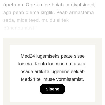
õpetama. Õpetamine hoiab motivatsiooni,
aga peab olema kirglik. Peab armastama
seda, mida teed, muidu ei teki
pühendumust.”
Med24 lugemiseks peate sisse
logima. Konto loomine on tasuta,
osade artiklite lugemine eeldab
Med24 tellimuse vormistamist.
Sisene