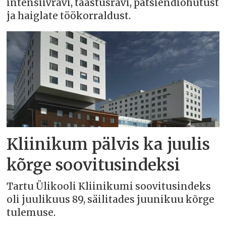
intensiivravi, taastusravi, patsiendiohutust
ja haiglate töökorraldust.
Kliinikum pälvis ka juulis
kõrge soovitusindeksi
Tartu Ülikooli Kliinikumi soovitusindeks
oli juulikuus 89, säilitades juunikuu kõrge
tulemuse.