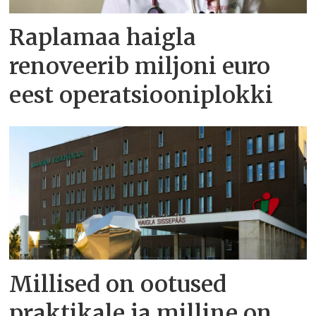
Raplamaa haigla
renoveerib miljoni euro
eest operatsiooniplokki
Millised on ootused
praktikale ja milline on