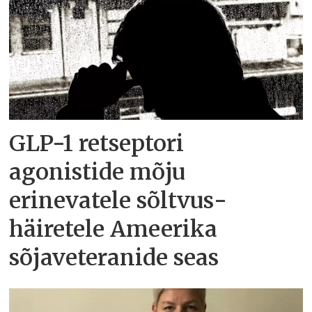
GLP-1 retseptori
agonistide mõju
erinevatele sõltvus­
häiretele Ameerika
sõjaveteranide seas