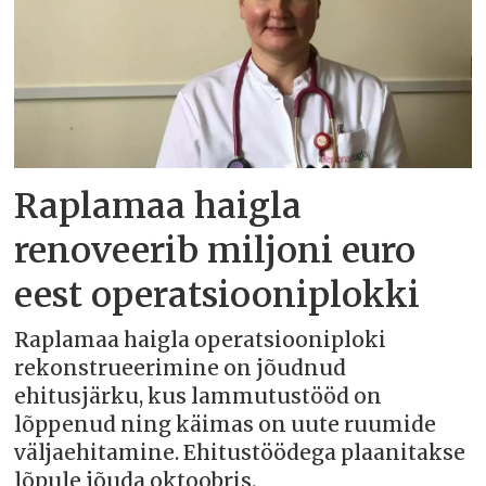
Raplamaa haigla
renoveerib miljoni euro
eest operatsiooniplokki
Raplamaa haigla operatsiooniploki
rekonstrueerimine on jõudnud
ehitusjärku, kus lammutustööd on
lõppenud ning käimas on uute ruumide
väljaehitamine. Ehitustöödega plaanitakse
lõpule jõuda oktoobris.