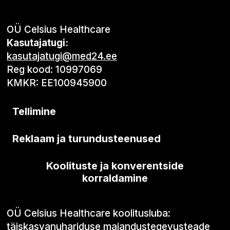
OÜ Celsius Healthcare
Kasutajatugi:
kasutajatugi@med24.ee
Reg kood: 10997069
KMKR: EE100945900
Tellimine
Reklaam ja turundusteenused
Koolituste ja konverentside
korraldamine
OÜ Celsius Healthcare koolitusluba:
täiskasvanuhariduse majandustegevusteade