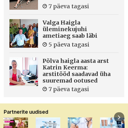
7 päeva tagasi
Valga Haigla
üleminekujuhi
ametiaeg saab läbi
5 päeva tagasi
Põlva haigla aasta arst
Katrin Keerma:
arstitööd saadavad üha
suuremad ootused
7 päeva tagasi
Partnerite uudised