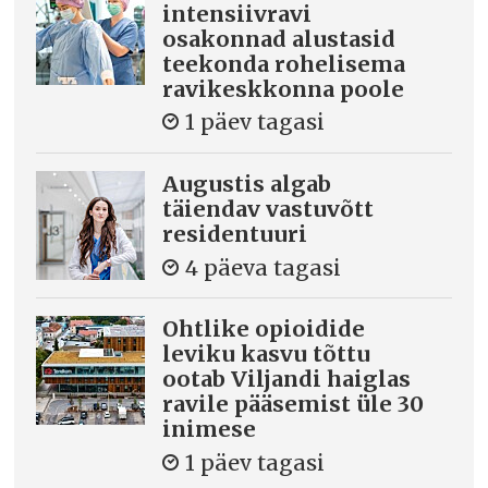
intensiivravi
osakonnad alustasid
teekonda rohelisema
ravikeskkonna poole
1 päev tagasi
Augustis algab
täiendav vastuvõtt
residentuuri
4 päeva tagasi
Ohtlike opioidide
leviku kasvu tõttu
ootab Viljandi haiglas
ravile pääsemist üle 30
inimese
1 päev tagasi