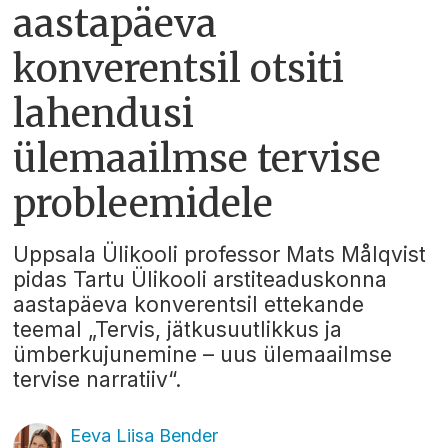
aastapäeva
konverentsil otsiti
lahendusi
ülemaailmse tervise
probleemidele
Uppsala Ülikooli professor Mats Målqvist
pidas Tartu Ülikooli arstiteaduskonna
aastapäeva konverentsil ettekande
teemal „Tervis, jätkusuutlikkus ja
ümberkujunemine – uus ülemaailmse
tervise narratiiv“.
Eeva Liisa Bender