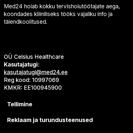
Med24 hoiab kokku tervishoiutöötajate aega,
koondades kliiniliseks tööks vajaliku info ja
täiendkoolitused.
OÜ Celsius Healthcare
Kasutajatugi:
kasutajatugi@med24.ee
Reg kood: 10997069
KMKR: EE100945900
Tellimine
Reklaam ja turundusteenused