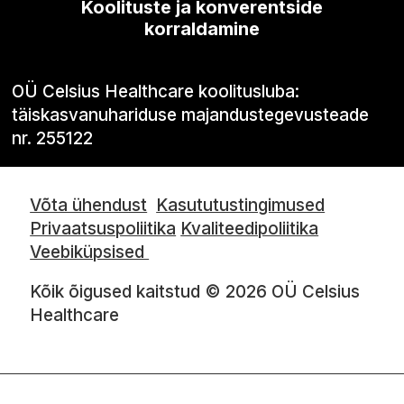
Koolituste ja konverentside
korraldamine
OÜ Celsius Healthcare koolitusluba:
täiskasvanuhariduse majandustegevusteade
nr. 255122
Võta ühendust
Kasututustingimused
Privaatsuspoliitika
Kvaliteedipoliitika
Veebiküpsised
Kõik õigused kaitstud © 2026 OÜ Celsius
Healthcare