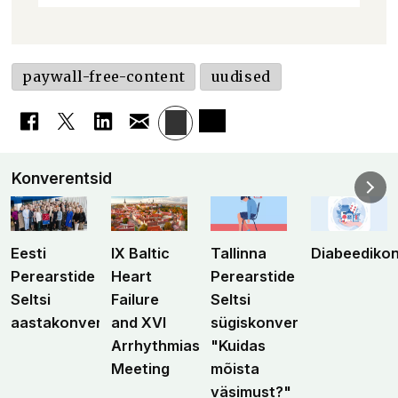
paywall-free-content
uudised
Konverentsid
Eesti
IX Baltic
Tallinna
Diabeediko
Perearstide
Heart
Perearstide
Seltsi
Failure
Seltsi
aastakonverents
and XVI
sügiskonverents
Arrhythmias
"Kuidas
Meeting
mõista
väsimust?"