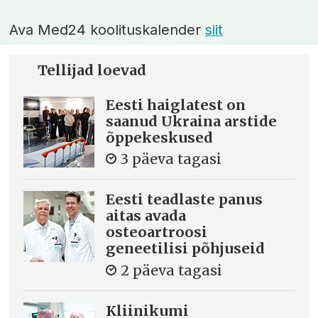
Ava Med24 koolituskalender
siit
Tellijad loevad
Eesti haiglatest on
saanud Ukraina arstide
õppekeskused
3 päeva tagasi
Eesti teadlaste panus
aitas avada
osteoartroosi
geneetilisi põhjuseid
2 päeva tagasi
Kliinikumi