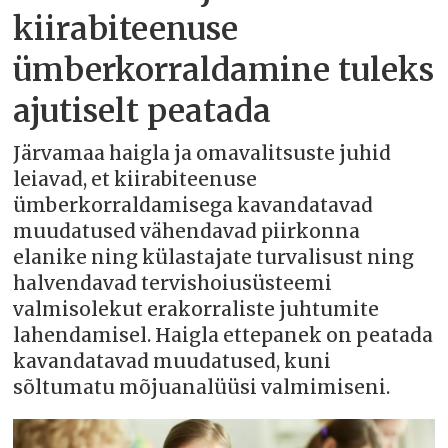
kiirabiteenuse
ümberkorraldamine tuleks
ajutiselt peatada
Järvamaa haigla ja omavalitsuste juhid
leiavad, et kiirabiteenuse
ümberkorraldamisega kavandatavad
muudatused vähendavad piirkonna
elanike ning külastajate turvalisust ning
halvendavad tervishoiusüsteemi
valmisolekut erakorraliste juhtumite
lahendamisel. Haigla ettepanek on peatada
kavandatavad muudatused, kuni
sõltumatu mõjuanalüüsi valmimiseni.