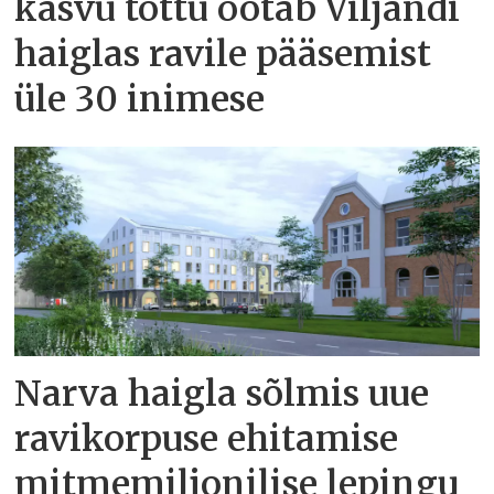
kasvu tõttu ootab Viljandi
haiglas ravile pääsemist
üle 30 inimese
Narva haigla sõlmis uue
ravikorpuse ehitamise
mitmemiljonilise lepingu