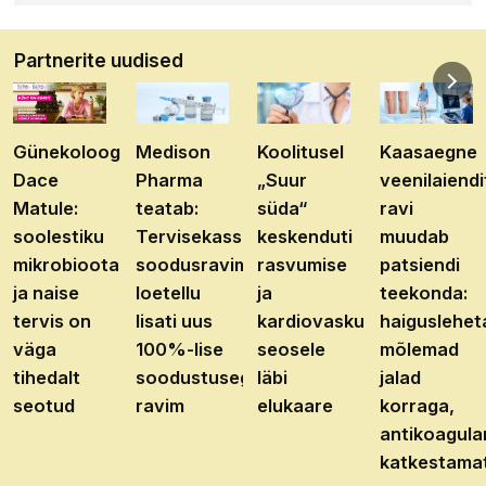
Partnerite uudised
Günekoloog
Medison
Koolitusel
Kaasaegne
Dace
Pharma
„Suur
veenilaiendi
Matule:
teatab:
süda“
ravi
soolestiku
Tervisekassa
keskenduti
muudab
mikrobioota
soodusravimite
rasvumise
patsiendi
ja naise
loetellu
ja
teekonda:
tervis on
lisati uus
kardiovaskulaarhaiguste
haiguslehet
väga
100%-lise
seosele
mõlemad
tihedalt
soodustusega
läbi
jalad
seotud
ravim
elukaare
korraga,
antikoagula
katkestama