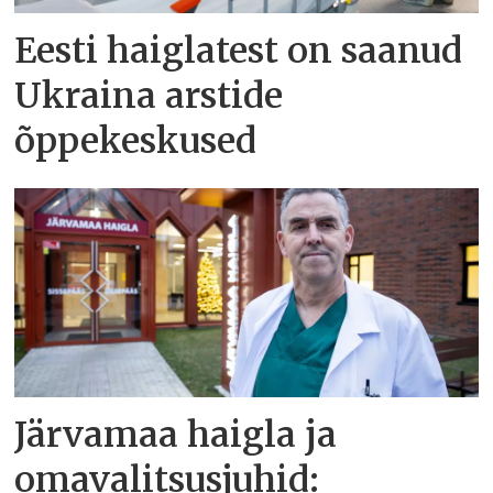
Eesti haiglatest on saanud
Ukraina arstide
õppekeskused
Järvamaa haigla ja
omavalitsusjuhid: