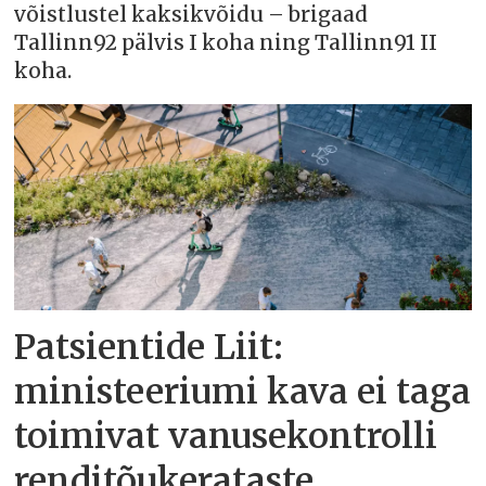
võistlustel kaksikvõidu – brigaad
Tallinn92 pälvis I koha ning Tallinn91 II
koha.
Patsientide Liit:
ministeeriumi kava ei taga
toimivat vanusekontrolli
renditõukerataste