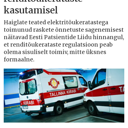
kasutamisel
Haiglate teated elektritõukeratastega
toimunud raskete õnnetuste sagenemisest
näitavad Eesti Patsientide Liidu hinnangul,
et renditõukerataste regulatsioon peab
olema sisuliselt toimiv, mitte üksnes
formaalne.