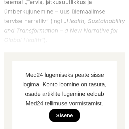
teemal „Tervis, jätkusuutlikkus ja
ümberkujunemine – uus ülemaailmse
tervise narratiiv“ (ingl
„Health, Sustainability
and Transformation – a New Narrative for
Global Health“
).
Med24 lugemiseks peate sisse
logima. Konto loomine on tasuta,
osade artiklite lugemine eeldab
Med24 tellimuse vormistamist.
Sisene