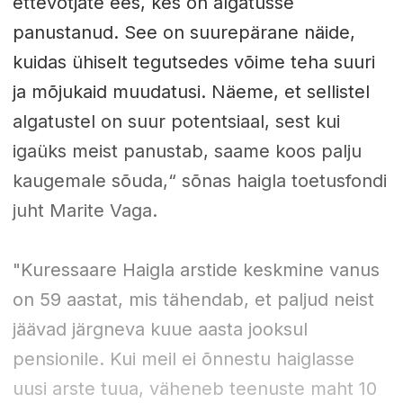
ettevõtjate ees, kes on algatusse
panustanud. See on suurepärane näide,
kuidas ühiselt tegutsedes võime teha suuri
ja mõjukaid muudatusi. Näeme, et sellistel
algatustel on suur potentsiaal, sest kui
igaüks meist panustab, saame koos palju
kaugemale sõuda,“ sõnas haigla toetusfondi
juht Marite Vaga.
"Kuressaare Haigla arstide keskmine vanus
on 59 aastat, mis tähendab, et paljud neist
jäävad järgneva kuue aasta jooksul
pensionile. Kui meil ei õnnestu haiglasse
uusi arste tuua, väheneb teenuste maht 10