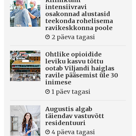
intensiivravi
osakonnad alustasid
teekonda rohelisema
ravikeskkonna poole
2 päeva tagasi
Ohtlike opioidide
leviku kasvu tõttu
ootab Viljandi haiglas
ravile pääsemist üle 30
inimese
1 päev tagasi
Augustis algab
täiendav vastuvõtt
residentuuri
4 päeva tagasi