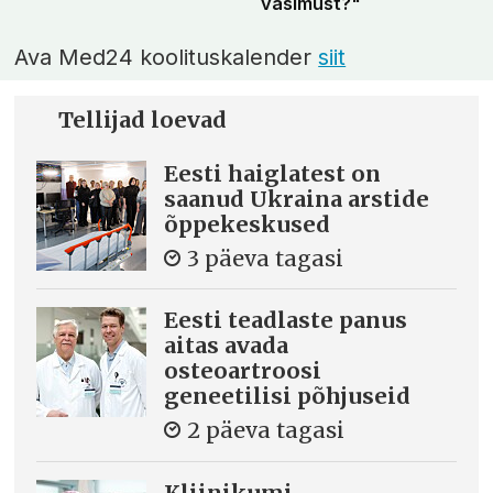
väsimust?"
Ava Med24 koolituskalender
siit
Tellijad loevad
Eesti haiglatest on
saanud Ukraina arstide
õppekeskused
3 päeva tagasi
Eesti teadlaste panus
aitas avada
osteoartroosi
geneetilisi põhjuseid
2 päeva tagasi
Kliinikumi