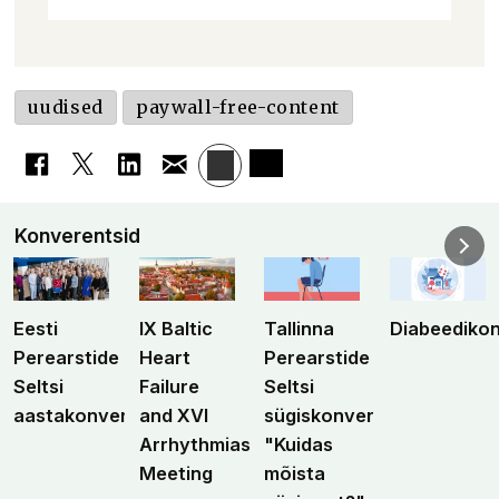
uudised
paywall-free-content
Konverentsid
Eesti
IX Baltic
Tallinna
Diabeediko
Perearstide
Heart
Perearstide
Seltsi
Failure
Seltsi
aastakonverents
and XVI
sügiskonverents
Arrhythmias
"Kuidas
Meeting
mõista