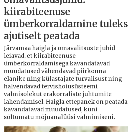
kiirabiteenuse
ümberkorraldamine tuleks
ajutiselt peatada
Järvamaa haigla ja omavalitsuste juhid
leiavad, et kiirabiteenuse
ümberkorraldamisega kavandatavad
muudatused vähendavad piirkonna
elanike ning külastajate turvalisust ning
halvendavad tervishoiusüsteemi
valmisolekut erakorraliste juhtumite
lahendamisel. Haigla ettepanek on peatada
kavandatavad muudatused, kuni
sõltumatu mõjuanalüüsi valmimiseni.