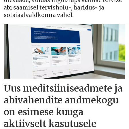
ülevaade, kuidas liigub laps vaimse tervise
abi saamisel tervishoiu-, haridus- ja
sotsiaalvaldkonna vahel.
Uus meditsiiniseadmete ja
abivahendite andmekogu
on esimese kuuga
aktiivselt kasutusele