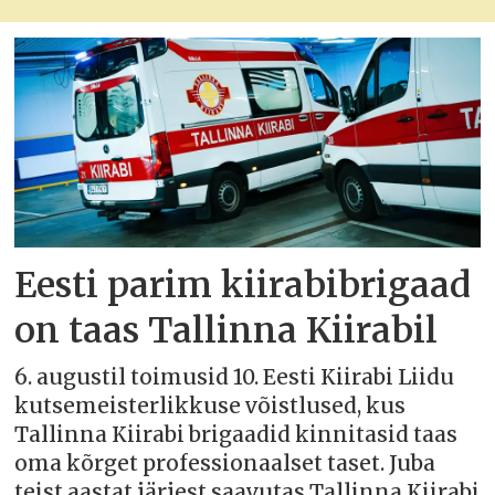
Eesti parim kiirabibrigaad
on taas Tallinna Kiirabil
6. augustil toimusid 10. Eesti Kiirabi Liidu
kutsemeisterlikkuse võistlused, kus
Tallinna Kiirabi brigaadid kinnitasid taas
oma kõrget professionaalset taset. Juba
teist aastat järjest saavutas Tallinna Kiirabi