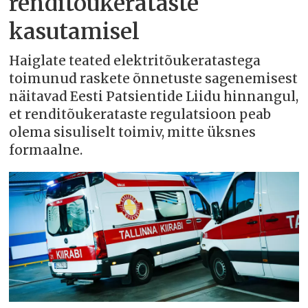
renditõukerataste
kasutamisel
Haiglate teated elektritõukeratastega
toimunud raskete õnnetuste sagenemisest
näitavad Eesti Patsientide Liidu hinnangul,
et renditõukerataste regulatsioon peab
olema sisuliselt toimiv, mitte üksnes
formaalne.