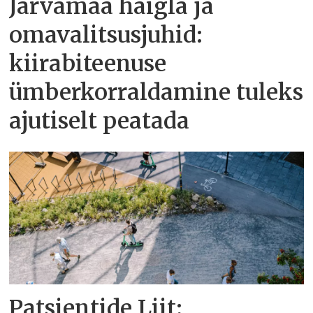
Järvamaa haigla ja
omavalitsusjuhid:
kiirabiteenuse
ümberkorraldamine tuleks
ajutiselt peatada
Patsientide Liit: