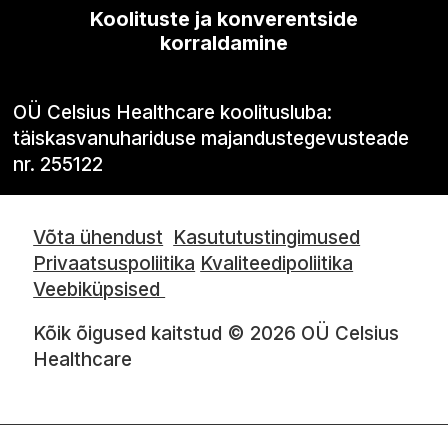
Koolituste ja konverentside
korraldamine
OÜ Celsius Healthcare koolitusluba:
täiskasvanuhariduse majandustegevusteade
nr. 255122
Võta ühendust
Kasututustingimused
Privaatsuspoliitika
Kvaliteedipoliitika
Veebiküpsised
Kõik õigused kaitstud © 2026 OÜ Celsius
Healthcare