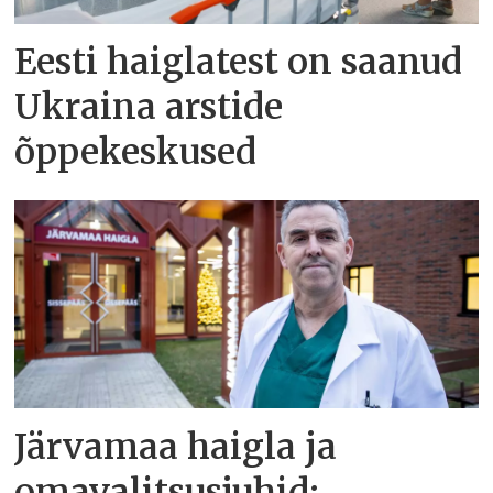
Eesti haiglatest on saanud
Ukraina arstide
õppekeskused
Järvamaa haigla ja
omavalitsusjuhid: