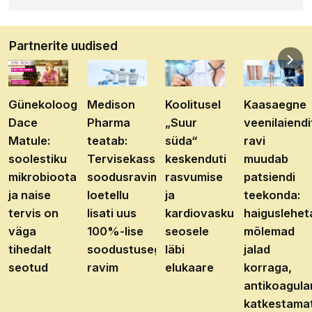
Partnerite uudised
Günekoloog
Medison
Koolitusel
Kaasaegne
Dace
Pharma
„Suur
veenilaiendi
Matule:
teatab:
süda“
ravi
soolestiku
Tervisekassa
keskenduti
muudab
mikrobioota
soodusravimite
rasvumise
patsiendi
ja naise
loetellu
ja
teekonda:
tervis on
lisati uus
kardiovaskulaarhaiguste
haiguslehet
väga
100%-lise
seosele
mõlemad
tihedalt
soodustusega
läbi
jalad
seotud
ravim
elukaare
korraga,
antikoagula
katkestama