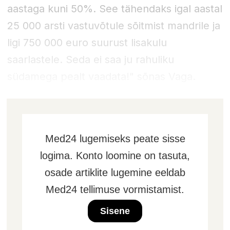
aastaga kuni 50%. See tähendaks igal aastal
25 000 arsti vastuvõtule sõitmist mandrile ja
ligi 750 000 euro suurust lisakulu
saarlastele. Seda ei saa ju rahuliku
südamega pealt vaadata!" sõnas Vaga.
Med24 lugemiseks peate sisse
logima. Konto loomine on tasuta,
osade artiklite lugemine eeldab
Med24 tellimuse vormistamist.
Sisene