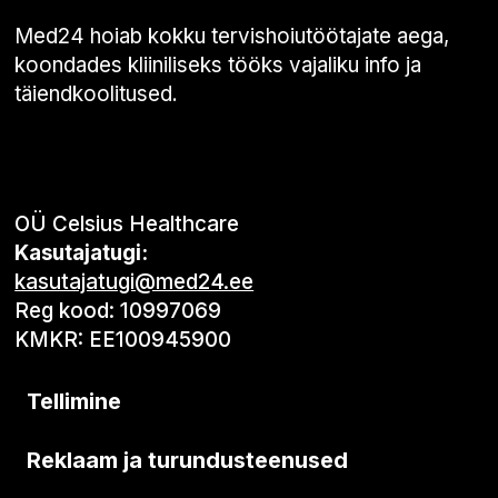
Med24 hoiab kokku tervishoiutöötajate aega,
koondades kliiniliseks tööks vajaliku info ja
täiendkoolitused.
OÜ Celsius Healthcare
Kasutajatugi:
kasutajatugi@med24.ee
Reg kood: 10997069
KMKR: EE100945900
Tellimine
Reklaam ja turundusteenused