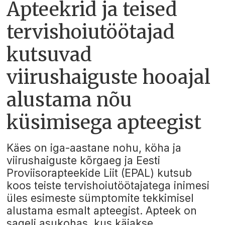
Apteekrid ja teised
tervishoiutöötajad
kutsuvad
viirushaiguste hooajal
alustama nõu
küsimisega apteegist
Käes on iga-aastane nohu, köha ja
viirushaiguste kõrgaeg ja Eesti
Proviisorapteekide Liit (EPAL) kutsub
koos teiste tervishoiutöötajatega inimesi
üles esimeste sümptomite tekkimisel
alustama esmalt apteegist. Apteek on
sageli asukohas, kus käiakse