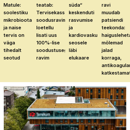
Matule:
teatab:
süda“
ravi
soolestiku
Tervisekassa
keskenduti
muudab
mikrobioota
soodusravimite
rasvumise
patsiendi
ja naise
loetellu
ja
teekonda:
tervis on
lisati uus
kardiovaskulaarhaiguste
haiguslehet
väga
100%-lise
seosele
mõlemad
tihedalt
soodustusega
läbi
jalad
seotud
ravim
elukaare
korraga,
antikoagula
katkestama