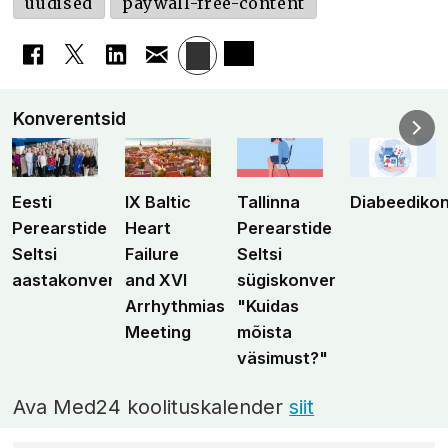
uudised
paywall-free-content
Konverentsid
Eesti
IX Baltic
Tallinna
Diabeediko
Perearstide
Heart
Perearstide
Seltsi
Failure
Seltsi
aastakonverents
and XVI
sügiskonverents
Arrhythmias
"Kuidas
Meeting
mõista
väsimust?"
Ava Med24 koolituskalender
siit