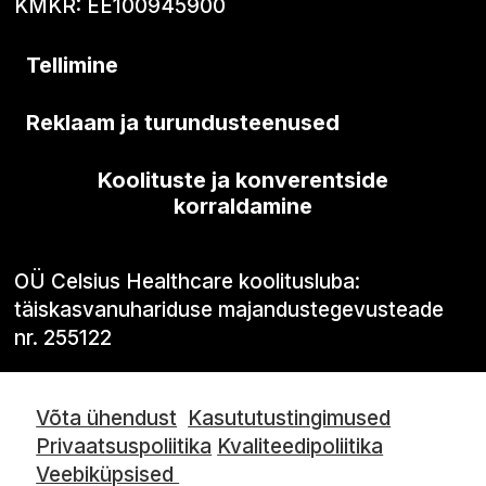
KMKR: EE100945900
Tellimine
Reklaam ja turundusteenused
Koolituste ja konverentside
korraldamine
OÜ Celsius Healthcare koolitusluba:
täiskasvanuhariduse majandustegevusteade
nr. 255122
Võta ühendust
Kasututustingimused
Privaatsuspoliitika
Kvaliteedipoliitika
Veebiküpsised