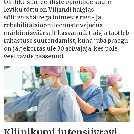
Ohtlike sünteetiliste opioidide suure
leviku tõttu on Viljandi haiglas
sõltuvushäirega inimeste ravi- ja
rehabilitatsiooniteenuste vajadus
märkimisväärselt kasvanud. Haigla taotleb
rahastuse suurendamist, kuna juba praegu
on järjekorras üle 30 abivajaja, kes pole
veel ravile pääsenud.
Kliinikumi intensiivravi