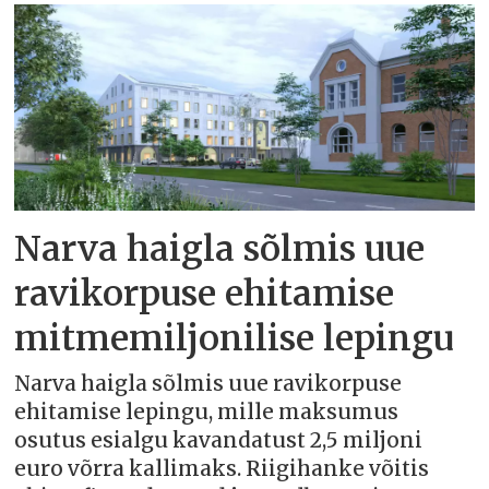
Narva haigla sõlmis uue
ravikorpuse ehitamise
mitmemiljonilise lepingu
Narva haigla sõlmis uue ravikorpuse
ehitamise lepingu, mille maksumus
osutus esialgu kavandatust 2,5 miljoni
euro võrra kallimaks. Riigihanke võitis