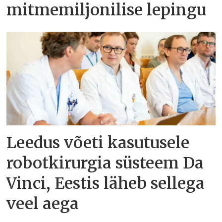
mitmemiljonilise lepingu
Leedus võeti kasutusele
robotkirurgia süsteem Da
Vinci, Eestis läheb sellega
veel aega