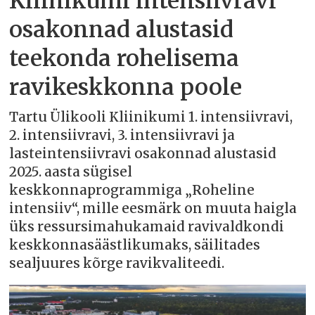
Kliinikumi intensiivravi
osakonnad alustasid
teekonda rohelisema
ravikeskkonna poole
Tartu Ülikooli Kliinikumi 1. intensiivravi,
2. intensiivravi, 3. intensiivravi ja
lasteintensiivravi osakonnad alustasid
2025. aasta sügisel
keskkonnaprogrammiga „Roheline
intensiiv“, mille eesmärk on muuta haigla
üks ressursimahukamaid ravivaldkondi
keskkonnasäästlikumaks, säilitades
sealjuures kõrge ravikvaliteedi.