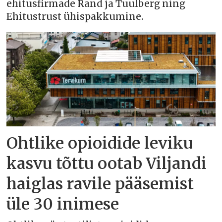
ehitusfirmade Rand ja Tuulberg ning
Ehitustrust ühispakkumine.
Ohtlike opioidide leviku
kasvu tõttu ootab Viljandi
haiglas ravile pääsemist
üle 30 inimese