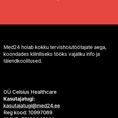
Med24 hoiab kokku tervishoiutöötajate aega,
koondades kliiniliseks tööks vajaliku info ja
täiendkoolitused.
OÜ Celsius Healthcare
Kasutajatugi:
kasutajatugi@med24.ee
Reg kood: 10997069