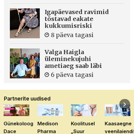
Igapäevased ravimid
tõstavad eakate
kukkumisriski
8 päeva tagasi
Valga Haigla
üleminekujuhi
ametiaeg saab läbi
6 päeva tagasi
Partnerite uudised
Günekoloog
Medison
Koolitusel
Kaasaegne
Dace
Pharma
„Suur
veenilaiendi