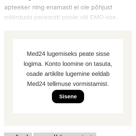
apteeker ning enamasti ei ole põhjust
pöörduda perearsti poole või EMO-sse.
Med24 lugemiseks peate sisse
logima. Konto loomine on tasuta,
osade artiklite lugemine eeldab
Med24 tellimuse vormistamist.
Sisene