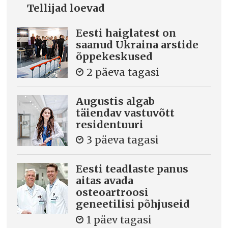
Tellijad loevad
Eesti haiglatest on
saanud Ukraina arstide
õppekeskused
2 päeva tagasi
Augustis algab
täiendav vastuvõtt
residentuuri
3 päeva tagasi
Eesti teadlaste panus
aitas avada
osteoartroosi
geneetilisi põhjuseid
1 päev tagasi