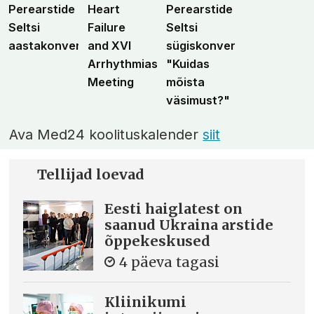
Perearstide
Heart
Perearstide
Seltsi
Failure
Seltsi
aastakonverents
and XVI
sügiskonverents
Arrhythmias
"Kuidas
Meeting
mõista
väsimust?"
Ava Med24 koolituskalender
siit
Tellijad loevad
Eesti haiglatest on
saanud Ukraina arstide
õppekeskused
4 päeva tagasi
Kliinikumi