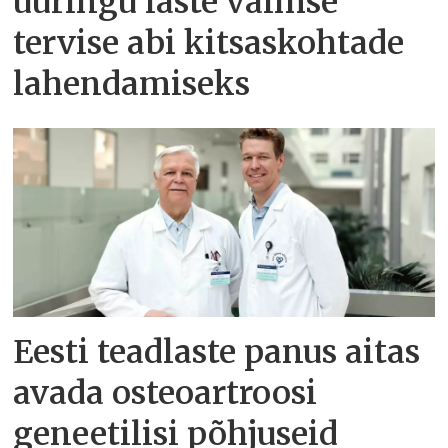
uuringu laste vaimse
tervise abi kitsaskohtade
lahendamiseks
Eesti teadlaste panus aitas
avada osteoartroosi
geneetilisi põhjuseid