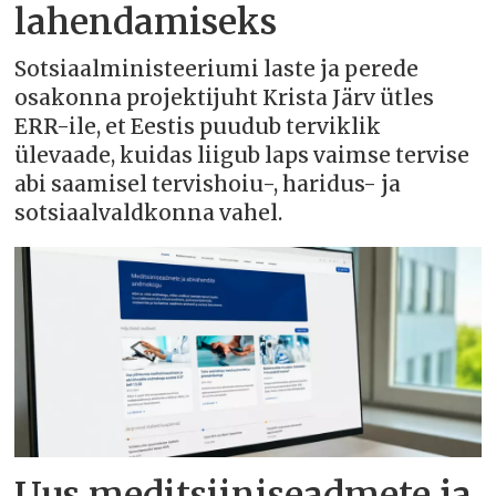
lahendamiseks
Sotsiaalministeeriumi laste ja perede
osakonna projektijuht Krista Järv ütles
ERR-ile, et Eestis puudub terviklik
ülevaade, kuidas liigub laps vaimse tervise
abi saamisel tervishoiu-, haridus- ja
sotsiaalvaldkonna vahel.
Uus meditsiiniseadmete ja