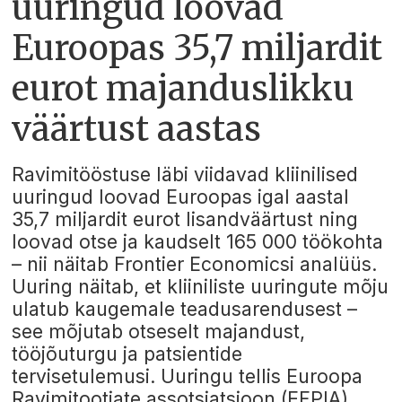
uuringud loovad
Euroopas 35,7 miljardit
eurot majanduslikku
väärtust aastas
Ravimitööstuse läbi viidavad kliinilised
uuringud loovad Euroopas igal aastal
35,7 miljardit eurot lisandväärtust ning
loovad otse ja kaudselt 165 000 töökohta
– nii näitab Frontier Economicsi analüüs.
Uuring näitab, et kliiniliste uuringute mõju
ulatub kaugemale teadusarendusest –
see mõjutab otseselt majandust,
tööjõuturgu ja patsientide
tervisetulemusi. Uuringu tellis Euroopa
Ravimitootjate assotsiatsioon (EFPIA).