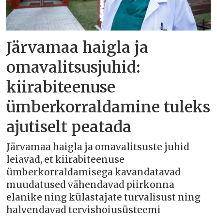
Järvamaa haigla ja
omavalitsusjuhid:
kiirabiteenuse
ümberkorraldamine tuleks
ajutiselt peatada
Järvamaa haigla ja omavalitsuste juhid
leiavad, et kiirabiteenuse
ümberkorraldamisega kavandatavad
muudatused vähendavad piirkonna
elanike ning külastajate turvalisust ning
halvendavad tervishoiusüsteemi