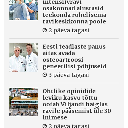
intensiivravi
osakonnad alustasid
teekonda rohelisema
ravikeskkonna poole
2 päeva tagasi
Eesti teadlaste panus
aitas avada
osteoartroosi
geneetilisi põhjuseid
3 päeva tagasi
Ohtlike opioidide
leviku kasvu tõttu
ootab Viljandi haiglas
ravile pääsemist üle 30
inimese
2 päeva tagasi