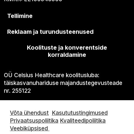
Tellimine
Reklaam ja turundusteenused
Koolituste ja konverentside
korraldamine
OÜ Celsius Healthcare koolitusluba:
täiskasvanuhariduse majandustegevusteade
nr. 255122
Võta ühendust
Kasututustingimused
Privaatsuspoliitika
Kvaliteedipoliitika
Veebiküpsised