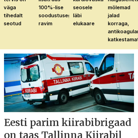
väga
100%-lise
seosele
mõlemad
tihedalt
soodustusega
läbi
jalad
seotud
ravim
elukaare
korraga,
antikoagula
katkestama
Eesti parim kiirabibrigaad
on taas Tallinna Kiirabil