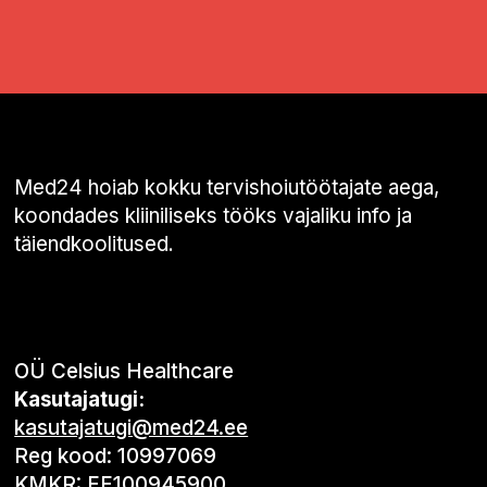
Med24 hoiab kokku tervishoiutöötajate aega,
koondades kliiniliseks tööks vajaliku info ja
täiendkoolitused.
OÜ Celsius Healthcare
Kasutajatugi:
kasutajatugi@med24.ee
Reg kood: 10997069
KMKR: EE100945900