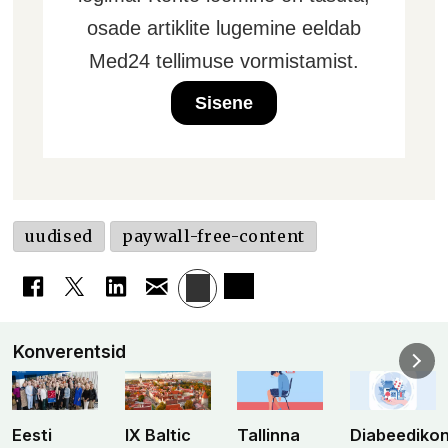
osade artiklite lugemine eeldab
Med24 tellimuse vormistamist.
Sisene
uudised
paywall-free-content
Konverentsid
Eesti
IX Baltic
Tallinna
Diabeediko