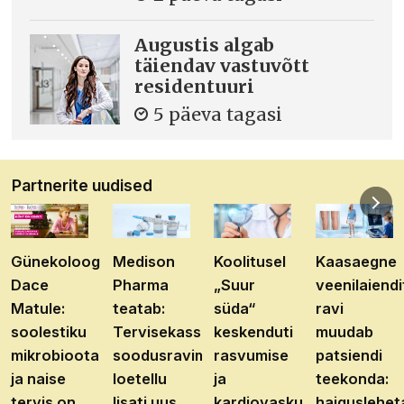
Augustis algab
täiendav vastuvõtt
residentuuri
5 päeva tagasi
Partnerite uudised
Günekoloog
Medison
Koolitusel
Kaasaegne
Dace
Pharma
„Suur
veenilaiendi
Matule:
teatab:
süda“
ravi
soolestiku
Tervisekassa
keskenduti
muudab
mikrobioota
soodusravimite
rasvumise
patsiendi
ja naise
loetellu
ja
teekonda:
tervis on
lisati uus
kardiovaskulaarhaiguste
haiguslehet