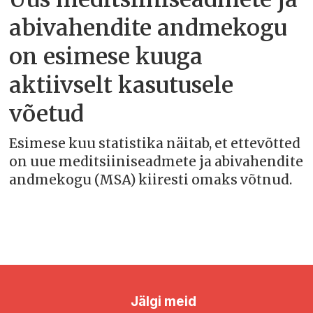
abivahendite andmekogu
on esimese kuuga
aktiivselt kasutusele
võetud
Esimese kuu statistika näitab, et ettevõtted
on uue meditsiiniseadmete ja abivahendite
andmekogu (MSA) kiiresti omaks võtnud.
Jälgi meid