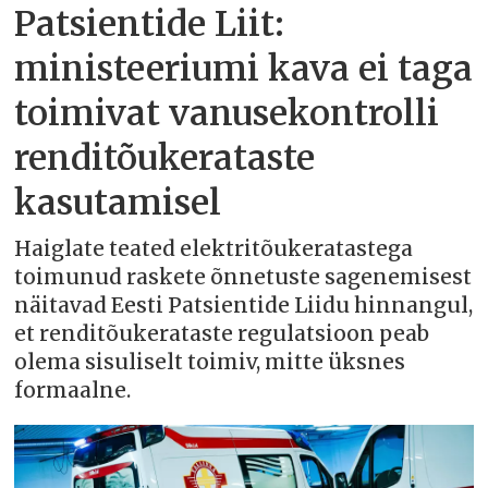
Patsientide Liit:
ministeeriumi kava ei taga
toimivat vanusekontrolli
renditõukerataste
kasutamisel
Haiglate teated elektritõukeratastega
toimunud raskete õnnetuste sagenemisest
näitavad Eesti Patsientide Liidu hinnangul,
et renditõukerataste regulatsioon peab
olema sisuliselt toimiv, mitte üksnes
formaalne.