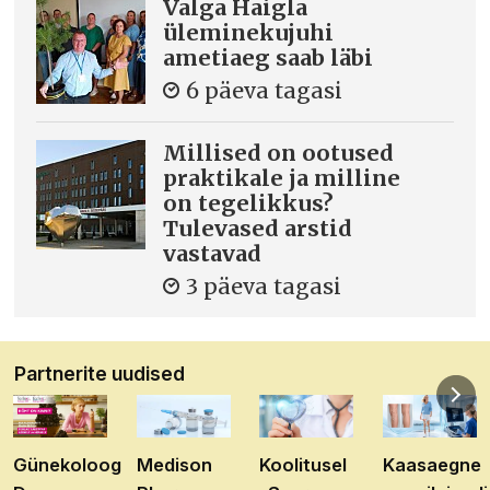
Valga Haigla
üleminekujuhi
ametiaeg saab läbi
6 päeva tagasi
Millised on ootused
praktikale ja milline
on tegelikkus?
Tulevased arstid
vastavad
3 päeva tagasi
Partnerite uudised
Günekoloog
Medison
Koolitusel
Kaasaegne