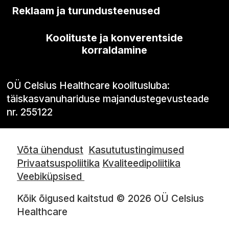
Reklaam ja turundusteenused
Koolituste ja konverentside
korraldamine
OÜ Celsius Healthcare koolitusluba:
täiskasvanuhariduse majandustegevusteade
nr. 255122
Võta ühendust
Kasututustingimused
Privaatsuspoliitika
Kvaliteedipoliitika
Veebiküpsised
Kõik õigused kaitstud © 2026 OÜ Celsius
Healthcare