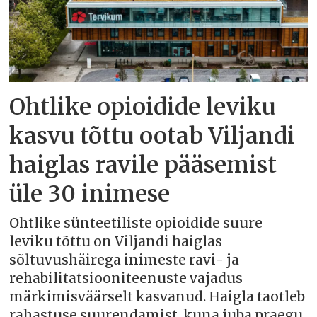
Ohtlike opioidide leviku
kasvu tõttu ootab Viljandi
haiglas ravile pääsemist
üle 30 inimese
Ohtlike sünteetiliste opioidide suure
leviku tõttu on Viljandi haiglas
sõltuvushäirega inimeste ravi- ja
rehabilitatsiooniteenuste vajadus
märkimisväärselt kasvanud. Haigla taotleb
rahastuse suurendamist, kuna juba praegu