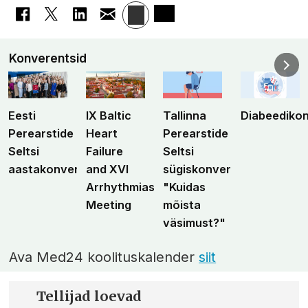
Konverentsid
Eesti
IX Baltic
Tallinna
Diabeediko
Perearstide
Heart
Perearstide
Seltsi
Failure
Seltsi
aastakonverents
and XVI
sügiskonverents
Arrhythmias
"Kuidas
Meeting
mõista
väsimust?"
Ava Med24 koolituskalender
siit
Tellijad loevad