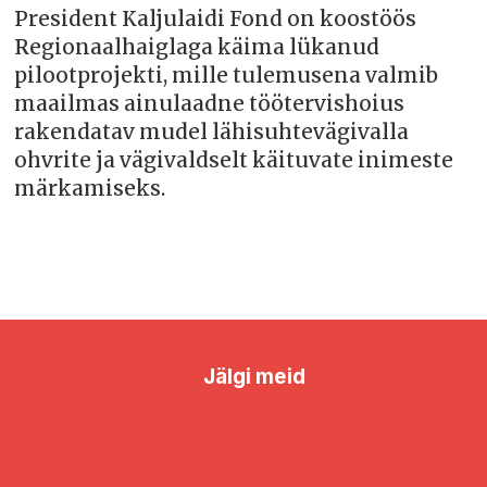
President Kaljulaidi Fond on koostöös
Regionaalhaiglaga käima lükanud
pilootprojekti, mille tulemusena valmib
maailmas ainulaadne töötervishoius
rakendatav mudel lähisuhtevägivalla
ohvrite ja vägivaldselt käituvate inimeste
märkamiseks.
Jälgi meid