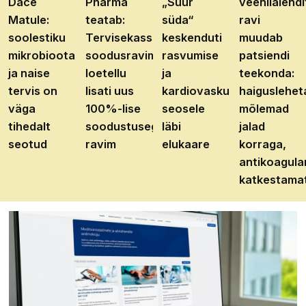
Dace
Pharma
„Suur
veenilaiendi
Matule:
teatab:
süda“
ravi
soolestiku
Tervisekassa
keskenduti
muudab
mikrobioota
soodusravimite
rasvumise
patsiendi
ja naise
loetellu
ja
teekonda:
tervis on
lisati uus
kardiovaskulaarhaiguste
haiguslehet
väga
100%-lise
seosele
mõlemad
tihedalt
soodustusega
läbi
jalad
seotud
ravim
elukaare
korraga,
antikoagula
katkestama