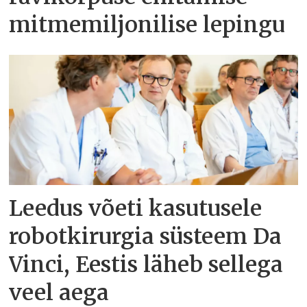
mitmemiljonilise lepingu
Leedus võeti kasutusele
robotkirurgia süsteem Da
Vinci, Eestis läheb sellega
veel aega