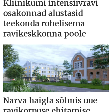
Kliinikumi intensiivravi
osakonnad alustasid
teekonda rohelisema
ravikeskkonna poole
Narva haigla sõlmis uue
ravikorpuse ehitamise