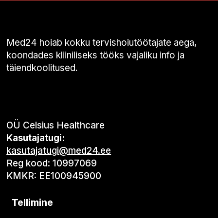
Med24 hoiab kokku tervishoiutöötajate aega,
koondades kliiniliseks tööks vajaliku info ja
täiendkoolitused.
OÜ Celsius Healthcare
Kasutajatugi:
kasutajatugi@med24.ee
Reg kood: 10997069
KMKR: EE100945900
Tellimine