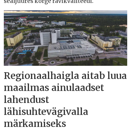
sealjuures kõrge ravikvaliteedi.
Regionaalhaigla aitab luua
maailmas ainulaadset
lahendust
lähisuhtevägivalla
märkamiseks