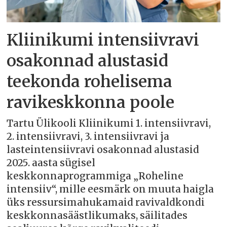
Kliinikumi intensiivravi
osakonnad alustasid
teekonda rohelisema
ravikeskkonna poole
Tartu Ülikooli Kliinikumi 1. intensiivravi,
2. intensiivravi, 3. intensiivravi ja
lasteintensiivravi osakonnad alustasid
2025. aasta sügisel
keskkonnaprogrammiga „Roheline
intensiiv“, mille eesmärk on muuta haigla
üks ressursimahukamaid ravivaldkondi
keskkonnasäästlikumaks, säilitades