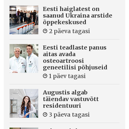
Eesti haiglatest on
saanud Ukraina arstide
õppekeskused
2 päeva tagasi
Eesti teadlaste panus
aitas avada
osteoartroosi
geneetilisi põhjuseid
1 päev tagasi
Augustis algab
täiendav vastuvõtt
residentuuri
3 päeva tagasi