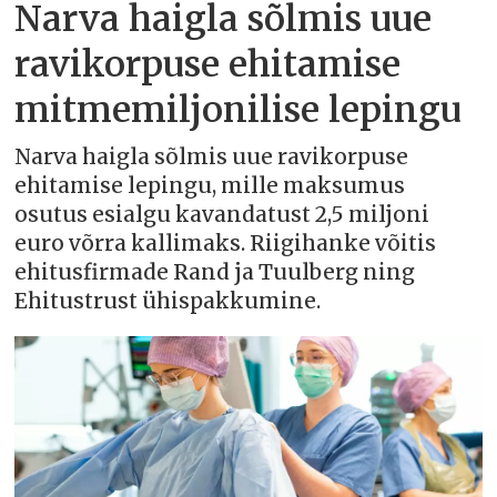
Narva haigla sõlmis uue
ravikorpuse ehitamise
mitmemiljonilise lepingu
Narva haigla sõlmis uue ravikorpuse
ehitamise lepingu, mille maksumus
osutus esialgu kavandatust 2,5 miljoni
euro võrra kallimaks. Riigihanke võitis
ehitusfirmade Rand ja Tuulberg ning
Ehitustrust ühispakkumine.