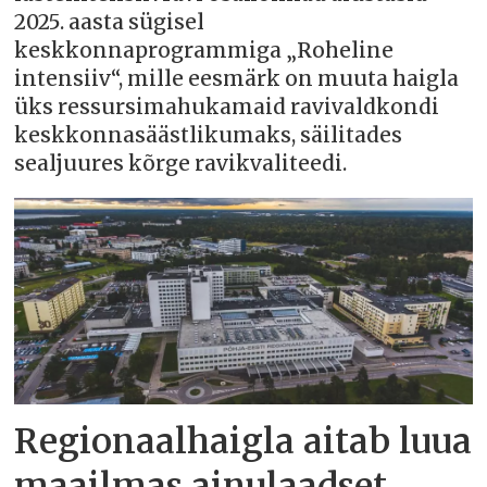
2025. aasta sügisel
keskkonnaprogrammiga „Roheline
intensiiv“, mille eesmärk on muuta haigla
üks ressursimahukamaid ravivaldkondi
keskkonnasäästlikumaks, säilitades
sealjuures kõrge ravikvaliteedi.
Regionaalhaigla aitab luua
maailmas ainulaadset