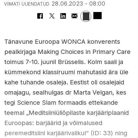
28.06.2023 - 08:00
VIIMATI UUENDATUD
Tänavune Euroopa WONCA konverents
pealkirjaga Making Choices in Primary Care
toimus 7-10. juunil Brüsselis. Kolm saali ja
kümmekond klassiruumi mahutasid ära üle
kahe tuhande osaleja. Eestist oli osalejaid
omajagu, sealhulgas dr Marta Velgan, kes
tegi Science Slam formaadis ettekande
teemal „Meditsiiniüliõpilaste karjääriplaanid
Euroopas: barjäärid ja võimalused
peremeditsiini karjäärivalikul“ (ID: 33) ning