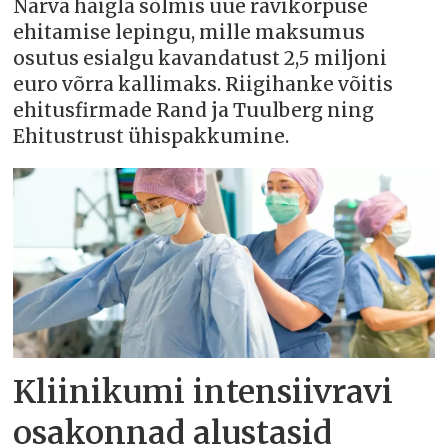
Narva haigla sõlmis uue ravikorpuse
ehitamise lepingu, mille maksumus
osutus esialgu kavandatust 2,5 miljoni
euro võrra kallimaks. Riigihanke võitis
ehitusfirmade Rand ja Tuulberg ning
Ehitustrust ühispakkumine.
Kliinikumi intensiivravi
osakonnad alustasid