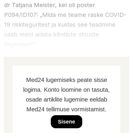
dr Tatjana Meister, kel oli poster
P094/ID107: „Mida me teame raske COVID-
19 riskiteguritest ja kuidas see teadmine
saab meid aidata kliiniliste otsuste
tegemisel?“.
Med24 lugemiseks peate sisse
logima. Konto loomine on tasuta,
osade artiklite lugemine eeldab
Med24 tellimuse vormistamist.
Sisene