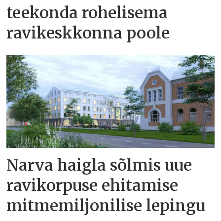
teekonda rohelisema
ravikeskkonna poole
Narva haigla sõlmis uue
ravikorpuse ehitamise
mitmemiljonilise lepingu