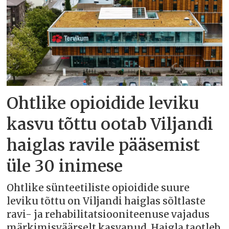
Ohtlike opioidide leviku
kasvu tõttu ootab Viljandi
haiglas ravile pääsemist
üle 30 inimese
Ohtlike sünteetiliste opioidide suure
leviku tõttu on Viljandi haiglas sõltlaste
ravi- ja rehabilitatsiooniteenuse vajadus
märkimisväärselt kasvanud. Haigla taotleb