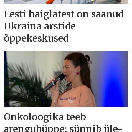
Eesti haiglatest on saanud
Ukraina arstide
õppekeskused
Onkoloogika teeb
arenguhüppe: sünnib üle-