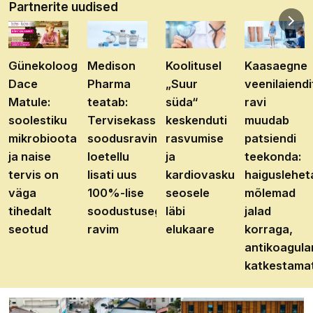
Partnerite uudised
Günekoloog
Medison
Koolitusel
Kaasaegne
Dace
Pharma
„Suur
veenilaiendi
Matule:
teatab:
süda“
ravi
soolestiku
Tervisekassa
keskenduti
muudab
mikrobioota
soodusravimite
rasvumise
patsiendi
ja naise
loetellu
ja
teekonda:
tervis on
lisati uus
kardiovaskulaarhaiguste
haiguslehet
väga
100%-lise
seosele
mõlemad
tihedalt
soodustusega
läbi
jalad
seotud
ravim
elukaare
korraga,
antikoagula
katkestama