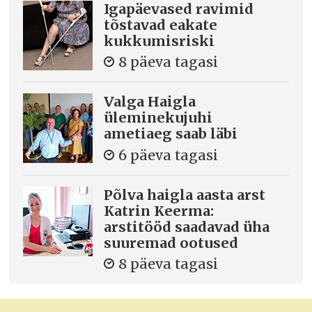
Igapäevased ravimid
tõstavad eakate
kukkumisriski
8 päeva tagasi
Valga Haigla
üleminekujuhi
ametiaeg saab läbi
6 päeva tagasi
Põlva haigla aasta arst
Katrin Keerma:
arstitööd saadavad üha
suuremad ootused
8 päeva tagasi