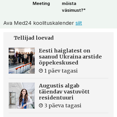
Meeting
mõista
väsimust?"
Ava Med24 koolituskalender
siit
Tellijad loevad
Eesti haiglatest on
saanud Ukraina arstide
õppekeskused
1 päev tagasi
Augustis algab
täiendav vastuvõtt
residentuuri
3 päeva tagasi