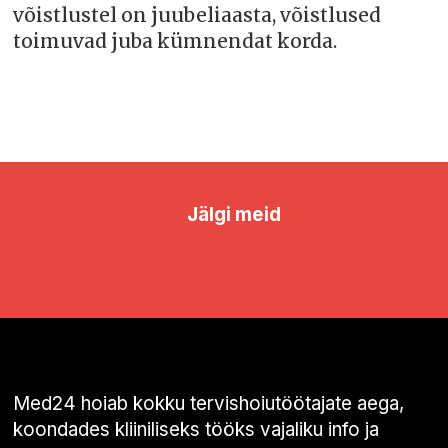
võistlustel on juubeliaasta, võistlused
toimuvad juba kümnendat korda.
Jälgi meid
Med24 hoiab kokku tervishoiutöötajate aega,
koondades kliiniliseks tööks vajaliku info ja