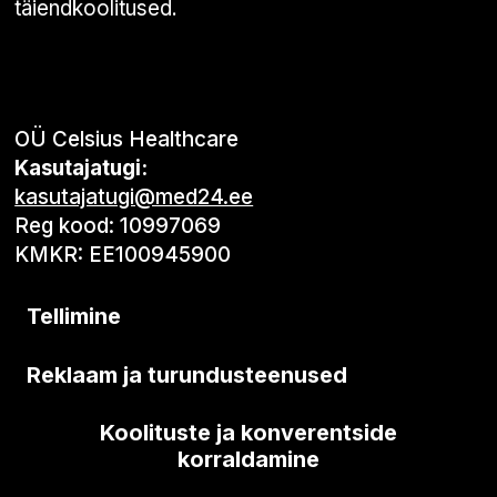
täiendkoolitused.
OÜ Celsius Healthcare
Kasutajatugi:
kasutajatugi@med24.ee
Reg kood: 10997069
KMKR: EE100945900
Tellimine
Reklaam ja turundusteenused
Koolituste ja konverentside
korraldamine