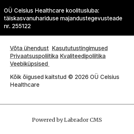
OÜ Celsius Healthcare koolitusluba:
täiskasvanuhariduse majandustegevusteade
nr. 255122
Võta ühendust
Kasututustingimused
Privaatsuspoliitika
Kvaliteedipoliitika
Veebiküpsised
Kõik õigused kaitstud © 2026 OÜ Celsius
Healthcare
Powered by Labrador CMS