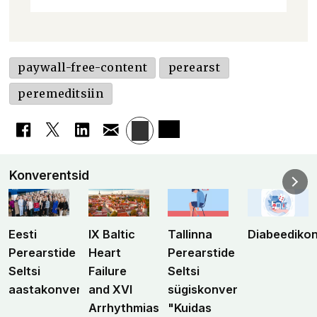
paywall-free-content
perearst
peremeditsiin
Konverentsid
Eesti
IX Baltic
Tallinna
Diabeediko
Perearstide
Heart
Perearstide
Seltsi
Failure
Seltsi
aastakonverents
and XVI
sügiskonverents
Arrhythmias
"Kuidas