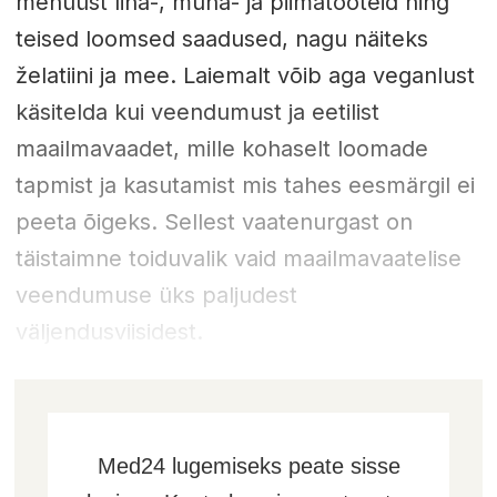
menüüst liha-, muna- ja piimatooteid ning
teised loomsed saadused, nagu näiteks
želatiini ja mee. Laiemalt võib aga veganlust
käsitelda kui veendumust ja eetilist
maailmavaadet, mille kohaselt loomade
tapmist ja kasutamist mis tahes eesmärgil ei
peeta õigeks. Sellest vaatenurgast on
täistaimne toiduvalik vaid maailmavaatelise
veendumuse üks paljudest
väljendusviisidest.
Med24 lugemiseks peate sisse