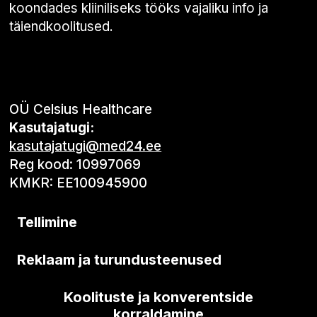
koondades kliiniliseks tööks vajaliku info ja
täiendkoolitused.
OÜ Celsius Healthcare
Kasutajatugi:
kasutajatugi@med24.ee
Reg kood: 10997069
KMKR: EE100945900
Tellimine
Reklaam ja turundusteenused
Koolituste ja konverentside
korraldamine