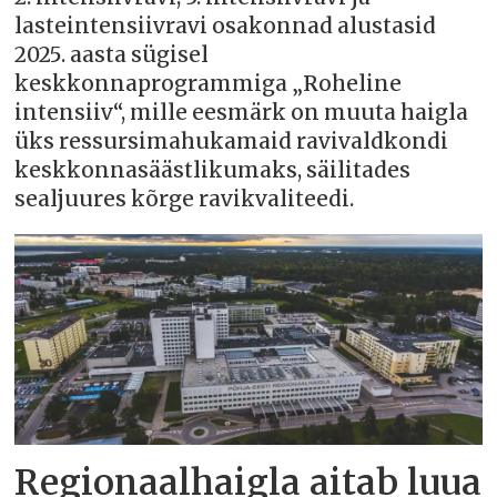
lasteintensiivravi osakonnad alustasid
2025. aasta sügisel
keskkonnaprogrammiga „Roheline
intensiiv“, mille eesmärk on muuta haigla
üks ressursimahukamaid ravivaldkondi
keskkonnasäästlikumaks, säilitades
sealjuures kõrge ravikvaliteedi.
Regionaalhaigla aitab luua