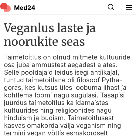
Veganlus laste ja
noorukite seas
Taimetoitlus on olnud mitmete kultuuride
osa juba ammustest aegadest alates.
Selle pooldajaid leidus isegi antiikajal,
tuntud taimetoitlane oli filosoof Pytha-
goras, kes kutsus üles loobuma lihast ja
kohtlema loomi nagu sugulasi. Tasapisi
juurdus taimetoitlus ka idamaistes
kultuurides ning religioonides nagu
hinduism ja budism. Taimetoitlusest
kasvas omakorda välja veganism ning
termini vegan võttis esmakordselt