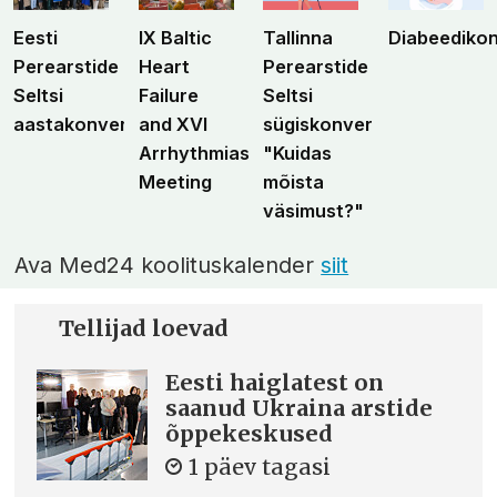
Eesti
IX Baltic
Tallinna
Diabeediko
Perearstide
Heart
Perearstide
Seltsi
Failure
Seltsi
aastakonverents
and XVI
sügiskonverents
Arrhythmias
"Kuidas
Meeting
mõista
väsimust?"
Ava Med24 koolituskalender
siit
Tellijad loevad
Eesti haiglatest on
saanud Ukraina arstide
õppekeskused
1 päev tagasi