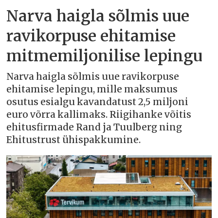
Narva haigla sõlmis uue
ravikorpuse ehitamise
mitmemiljonilise lepingu
Narva haigla sõlmis uue ravikorpuse
ehitamise lepingu, mille maksumus
osutus esialgu kavandatust 2,5 miljoni
euro võrra kallimaks. Riigihanke võitis
ehitusfirmade Rand ja Tuulberg ning
Ehitustrust ühispakkumine.