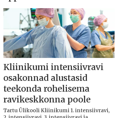
Kliinikumi intensiivravi
osakonnad alustasid
teekonda rohelisema
ravikeskkonna poole
Tartu Ülikooli Kliinikumi 1. intensiivravi,
2. intensiivravi, 3. intensiivravi ja