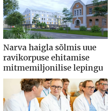
Narva haigla sõlmis uue
ravikorpuse ehitamise
mitmemiljonilise lepingu