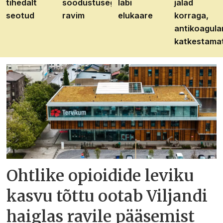
tihedalt
soodustusega
läbi
jalad
seotud
ravim
elukaare
korraga,
antikoagula
katkestama
Ohtlike opioidide leviku
kasvu tõttu ootab Viljandi
haiglas ravile pääsemist