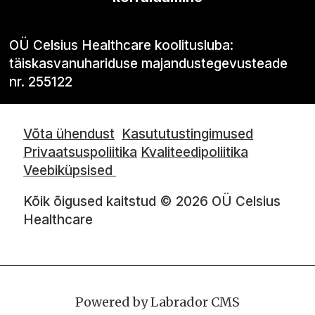
OÜ Celsius Healthcare koolitusluba:
täiskasvanuhariduse majandustegevusteade
nr. 255122
Võta ühendust
Kasututustingimused
Privaatsuspoliitika
Kvaliteedipoliitika
Veebiküpsised
Kõik õigused kaitstud © 2026 OÜ Celsius
Healthcare
Powered by Labrador CMS