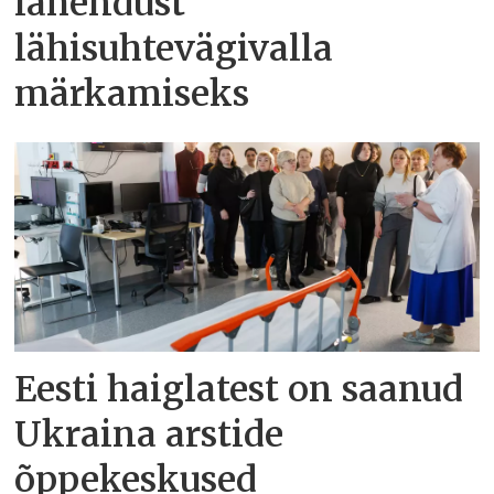
lahendust
lähisuhtevägivalla
märkamiseks
Eesti haiglatest on saanud
Ukraina arstide
õppekeskused