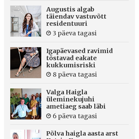
Augustis algab
täiendav vastuvõtt
residentuuri
3 päeva tagasi
Igapäevased ravimid
tõstavad eakate
kukkumisriski
8 päeva tagasi
Valga Haigla
üleminekujuhi
ametiaeg saab läbi
6 päeva tagasi
Põlva haigla aasta arst