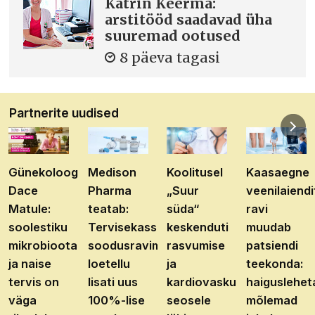
Katrin Keerma:
arstitööd saadavad üha
suuremad ootused
8 päeva tagasi
Partnerite uudised
Günekoloog
Medison
Koolitusel
Kaasaegne
Dace
Pharma
„Suur
veenilaiendi
Matule:
teatab:
süda“
ravi
soolestiku
Tervisekassa
keskenduti
muudab
mikrobioota
soodusravimite
rasvumise
patsiendi
ja naise
loetellu
ja
teekonda:
tervis on
lisati uus
kardiovaskulaarhaiguste
haiguslehet
väga
100%-lise
seosele
mõlemad