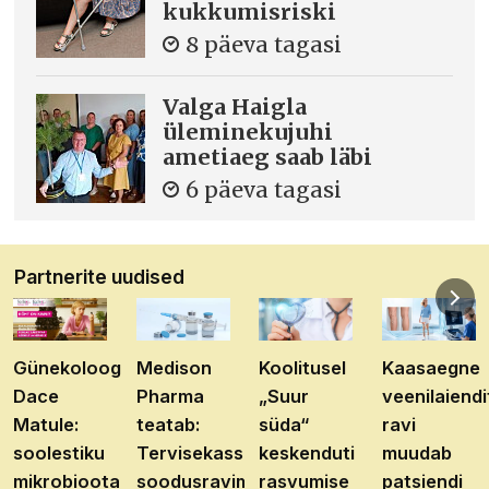
kukkumisriski
8 päeva tagasi
Valga Haigla
üleminekujuhi
ametiaeg saab läbi
6 päeva tagasi
Partnerite uudised
Günekoloog
Medison
Koolitusel
Kaasaegne
Dace
Pharma
„Suur
veenilaiendi
Matule:
teatab:
süda“
ravi
soolestiku
Tervisekassa
keskenduti
muudab
mikrobioota
soodusravimite
rasvumise
patsiendi