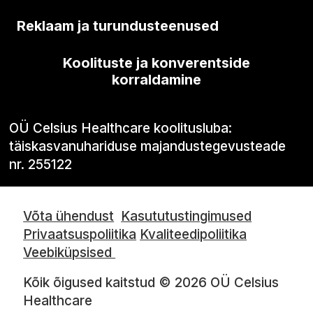
Reklaam ja turundusteenused
Koolituste ja konverentside
korraldamine
OÜ Celsius Healthcare koolitusluba:
täiskasvanuhariduse majandustegevusteade
nr. 255122
Võta ühendust
Kasututustingimused
Privaatsuspoliitika
Kvaliteedipoliitika
Veebiküpsised
Kõik õigused kaitstud © 2026 OÜ Celsius
Healthcare