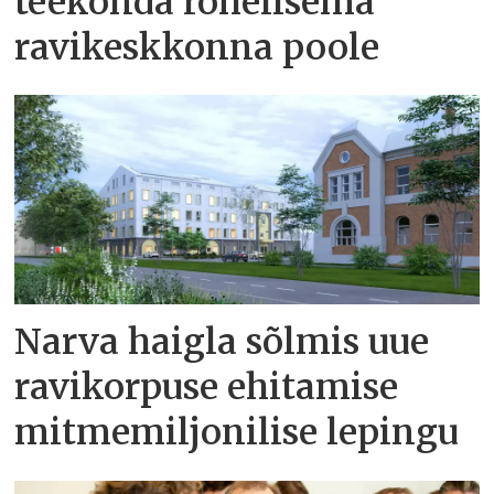
teekonda rohelisema
ravikeskkonna poole
Narva haigla sõlmis uue
ravikorpuse ehitamise
mitmemiljonilise lepingu