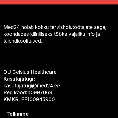
Med24 hoiab kokku tervishoiutöötajate aega,
koondades kliiniliseks tööks vajaliku info ja
täiendkoolitused.
OÜ Celsius Healthcare
Kasutajatugi:
kasutajatugi@med24.ee
Reg kood: 10997069
KMKR: EE100945900
Tellimine