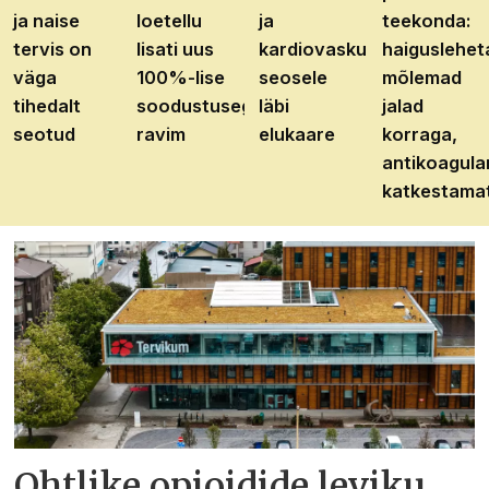
ja naise
loetellu
ja
teekonda:
tervis on
lisati uus
kardiovaskulaarhaiguste
haiguslehet
väga
100%-lise
seosele
mõlemad
tihedalt
soodustusega
läbi
jalad
seotud
ravim
elukaare
korraga,
antikoagula
katkestama
Ohtlike opioidide leviku