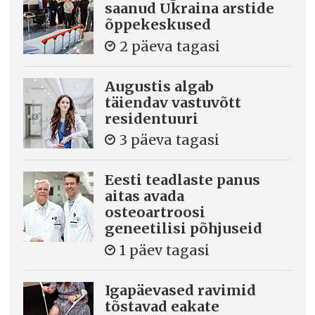
saanud Ukraina arstide
õppekeskused
2 päeva tagasi
Augustis algab
täiendav vastuvõtt
residentuuri
3 päeva tagasi
Eesti teadlaste panus
aitas avada
osteoartroosi
geneetilisi põhjuseid
1 päev tagasi
Igapäevased ravimid
tõstavad eakate