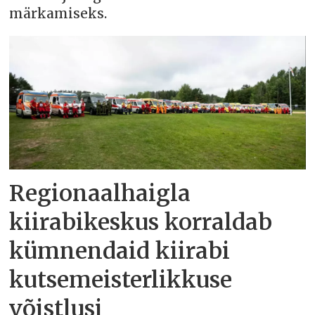
märkamiseks.
Regionaalhaigla
kiirabikeskus korraldab
kümnendaid kiirabi
kutsemeisterlikkuse
võistlusi