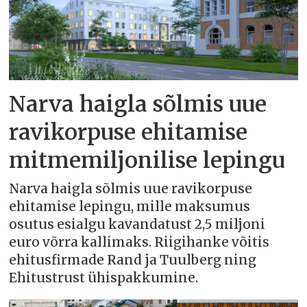
Narva haigla sõlmis uue
ravikorpuse ehitamise
mitmemiljonilise lepingu
Narva haigla sõlmis uue ravikorpuse
ehitamise lepingu, mille maksumus
osutus esialgu kavandatust 2,5 miljoni
euro võrra kallimaks. Riigihanke võitis
ehitusfirmade Rand ja Tuulberg ning
Ehitustrust ühispakkumine.