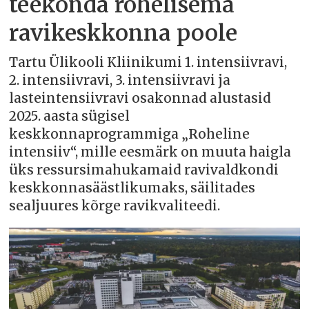
teekonda rohelisema
ravikeskkonna poole
Tartu Ülikooli Kliinikumi 1. intensiivravi,
2. intensiivravi, 3. intensiivravi ja
lasteintensiivravi osakonnad alustasid
2025. aasta sügisel
keskkonnaprogrammiga „Roheline
intensiiv“, mille eesmärk on muuta haigla
üks ressursimahukamaid ravivaldkondi
keskkonnasäästlikumaks, säilitades
sealjuures kõrge ravikvaliteedi.