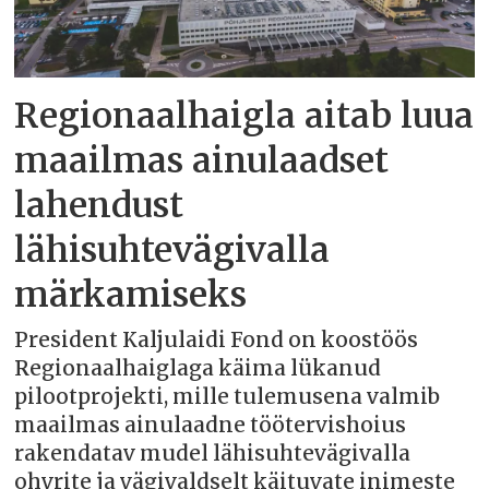
Regionaalhaigla aitab luua
maailmas ainulaadset
lahendust
lähisuhtevägivalla
märkamiseks
President Kaljulaidi Fond on koostöös
Regionaalhaiglaga käima lükanud
pilootprojekti, mille tulemusena valmib
maailmas ainulaadne töötervishoius
rakendatav mudel lähisuhtevägivalla
ohvrite ja vägivaldselt käituvate inimeste