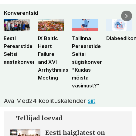
Konverentsid
Eesti
IX Baltic
Tallinna
Diabeediko
Perearstide
Heart
Perearstide
Seltsi
Failure
Seltsi
aastakonverents
and XVI
sügiskonverents
Arrhythmias
"Kuidas
Meeting
mõista
väsimust?"
Ava Med24 koolituskalender
siit
Tellijad loevad
Eesti haiglatest on