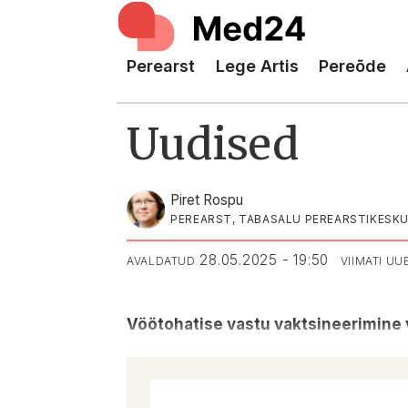
Perearst
Lege Artis
Pereõde
Uudised
Piret Rospu
PEREARST, TABASALU PEREARSTIKESK
28.05.2025 - 19:50
AVALDATUD
VIIMATI U
Vöötohatise vastu vaktsineerimine 