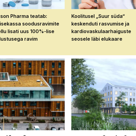
son Pharma teatab:
Koolitusel „Suur süda“
isekassa soodusravimite
keskenduti rasvumise ja
ellu lisati uus 100%-lise
kardiovaskulaarhaiguste
ustusega ravim
seosele läbi elukaare