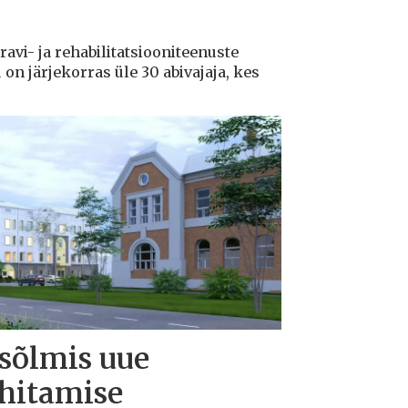
ravi- ja rehabilitatsiooniteenuste
n järjekorras üle 30 abivajaja, kes
 sõlmis uue
ehitamise