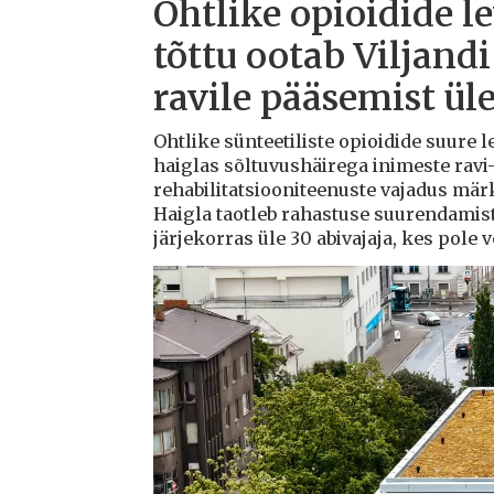
Ohtlike opioidide l
tõttu ootab Viljandi
ravile pääsemist ül
Ohtlike sünteetiliste opioidide suure l
haiglas sõltuvushäirega inimeste ravi-
rehabilitatsiooniteenuste vajadus mä
Haigla taotleb rahastuse suurendamis
järjekorras üle 30 abivajaja, kes pole 