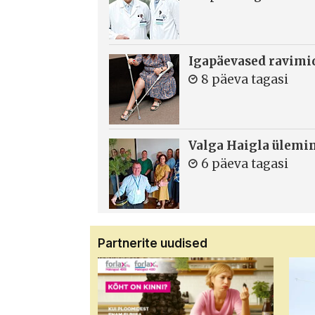
Igapäevased ravimi
8 päeva tagasi
Valga Haigla ülemin
6 päeva tagasi
Partnerite uudised