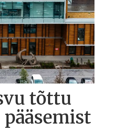
svu tõttu
le pääsemist