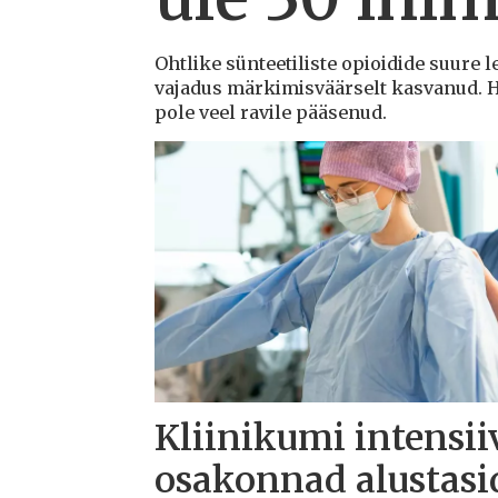
Ohtlike sünteetiliste opioidide suure l
vajadus märkimisväärselt kasvanud. Ha
pole veel ravile pääsenud.
Kliinikumi intensii
osakonnad alustasi