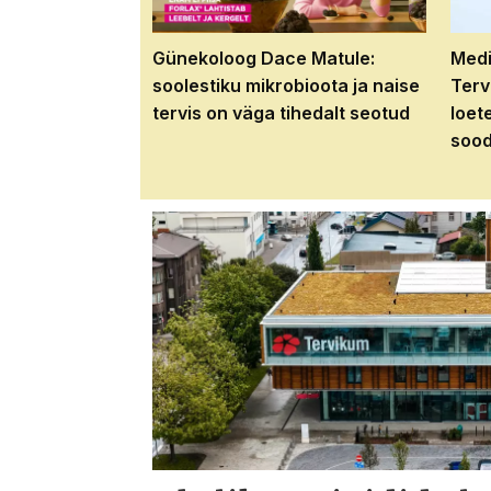
Günekoloog Dace Matule:
Medi
soolestiku mikrobioota ja naise
Terv
tervis on väga tihedalt seotud
loet
sood