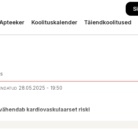
S
Apteeker
Koolituskalender
Täiendkoolitused
US
28.05.2025 - 19:50
UENDATUD
vähendab kardiovaskulaarset riski