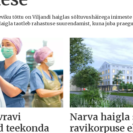
eviku tõttu on Viljandi haiglas sõltuvushäirega inimeste 
igla taotleb rahastuse suurendamist, kuna juba praegu o
vravi
Narva haigla
d teekonda
ravikorpuse 