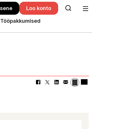
isene
Loo konto
Tööpakkumised