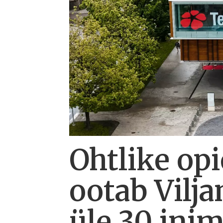
Ohtlike opi
ootab Vilja
üle 30 ini