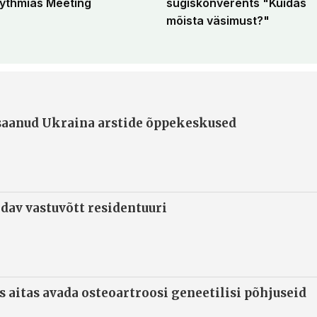
ythmias Meeting
sügiskonverents "Kuidas
mõista väsimust?"
 saanud Ukraina arstide õppekeskused
ndav vastuvõtt residentuuri
s aitas avada osteoartroosi geneetilisi põhjuseid