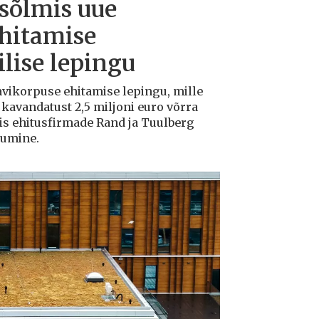
 sõlmis uue
ehitamise
lise lepingu
avikorpuse ehitamise lepingu, mille
avandatust 2,5 miljoni euro võrra
tis ehitusfirmade Rand ja Tuulberg
kumine.