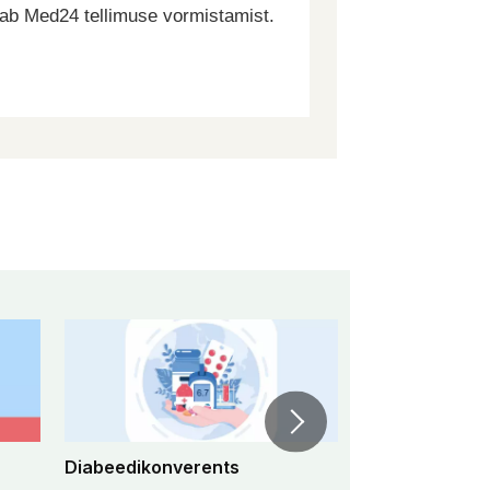
dab Med24 tellimuse vormistamist.
Diabeedikonverents
Peremeditsiini 