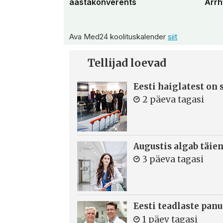
aastakonverents
Arrh
Ava Med24 koolituskalender
siit
Tellijad loevad
Eesti haiglatest on
2 päeva tagasi
Augustis algab täie
3 päeva tagasi
Eesti teadlaste panu
1 päev tagasi