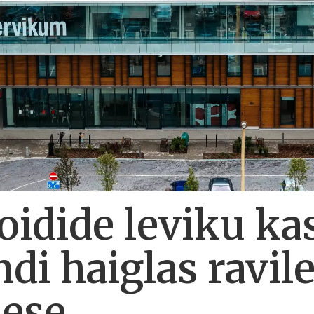
oidide leviku ka
ndi haiglas ravi
mese