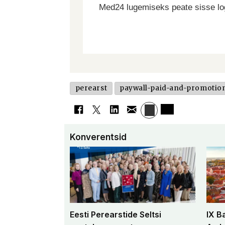
Med24 lugemiseks peate sisse log
perearst
paywall-paid-and-promotio
Konverentsid
Eesti Perearstide Seltsi
IX B