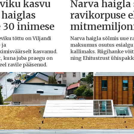
eviku kasvu
Narva haigla
 haiglas
ravikorpuse 
e 30 inimese
mitmemiljoni
eviku tõttu on Viljandi
Narva haigla sõlmis uue r
 ja
maksumus osutus esialgu k
rkimisväärselt kasvanud.
kallimaks. Riigihanke või
t, kuna juba praegu on
ning Ehitustrust ühispak
veel ravile pääsenud.