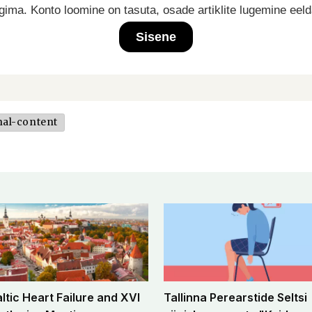
ima. Konto loomine on tasuta, osade artiklite lugemine eel
Sisene
nal-content
altic Heart Failure and XVI
Tallinna Perearstide Seltsi