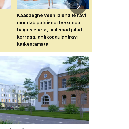
Kaasaegne veenilaiendite ravi
Veebiseminar:
muudab patsiendi teekonda:
patsiendi neere
haigusleheta, mõlemad jalad
tema tulevikku
korraga, antikoagulantravi
katkestamata