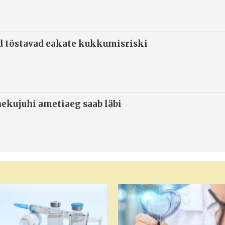
d tõstavad eakate kukkumisriski
ekujuhi ametiaeg saab läbi