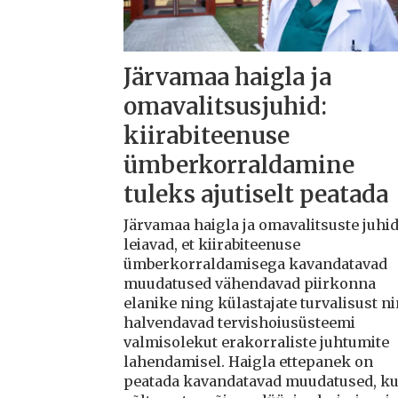
Järvamaa haigla ja
omavalitsusjuhid:
kiirabiteenuse
ümberkorraldamine
tuleks ajutiselt peatada
Järvamaa haigla ja omavalitsuste juhi
leiavad, et kiirabiteenuse
ümberkorraldamisega kavandatavad
muudatused vähendavad piirkonna
elanike ning külastajate turvalisust n
halvendavad tervishoiusüsteemi
valmisolekut erakorraliste juhtumite
lahendamisel. Haigla ettepanek on
peatada kavandatavad muudatused, ku