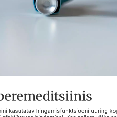
peremeditsiinis
ini kasutatav hingamisfunktsiooni uuring k