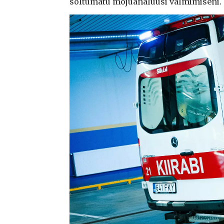
sõltumatu mõjuanalüüsi valmimiseni.