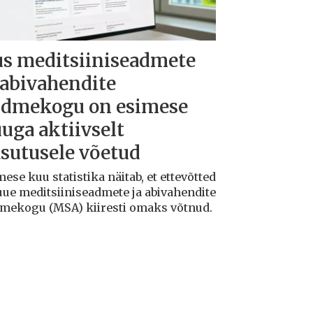
s meditsiiniseadmete
 abivahendite
dmekogu on esimese
uga aktiivselt
sutusele võetud
ese kuu statistika näitab, et ettevõtted
uue meditsiiniseadmete ja abivahendite
mekogu (MSA) kiiresti omaks võtnud.