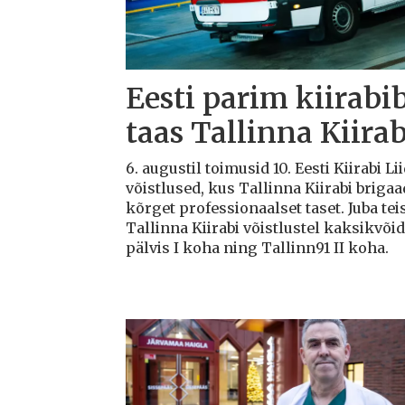
Eesti parim kiirabi
taas Tallinna Kiirab
6. augustil toimusid 10. Eesti Kiirabi 
võistlused, kus Tallinna Kiirabi briga
kõrget professionaalset taset. Juba teis
Tallinna Kiirabi võistlustel kaksikvõi
pälvis I koha ning Tallinn91 II koha.