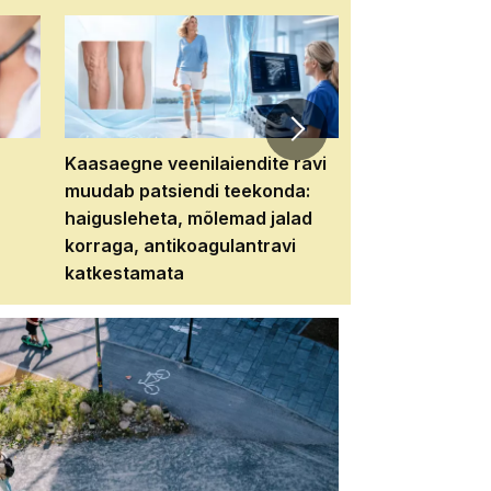
Kaasaegne veenilaiendite ravi
Veebiseminar:
muudab patsiendi teekonda:
patsiendi neere
haigusleheta, mõlemad jalad
tema tulevikku
korraga, antikoagulantravi
katkestamata