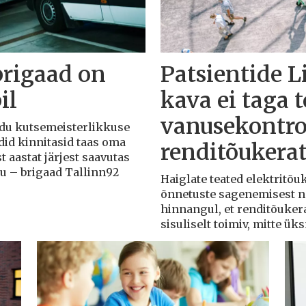
brigaad on
Patsientide L
il
kava ei taga 
vanusekontro
Liidu kutsemeisterlikkuse
adid kinnitasid taas oma
renditõukera
t aastat järjest saavutas
du – brigaad Tallinn92
Haiglate teated elektritõ
õnnetuste sagenemisest näi
hinnangul, et renditõuker
sisuliselt toimiv, mitte ü