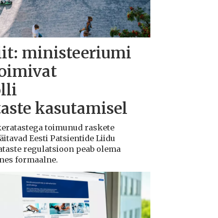
iit: ministeeriumi
toimivat
lli
taste kasutamisel
ukeratastega toimunud raskete
tavad Eesti Patsientide Liidu
ataste regulatsioon peab olema
ksnes formaalne.