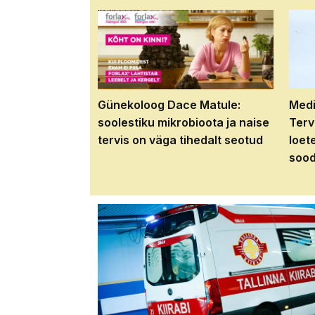
Günekoloog Dace Matule:
Medi
soolestiku mikrobioota ja naise
Terv
tervis on väga tihedalt seotud
loet
sood