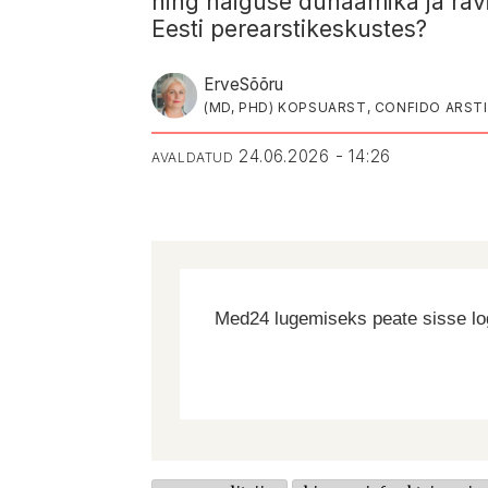
ning haiguse dünaamika ja ravi
Eesti perearstikeskustes?
Erve
Sõõru
(MD, PHD) KOPSUARST, CONFIDO ARST
24.06.2026 - 14:26
AVALDATUD
Med24 lugemiseks peate sisse log