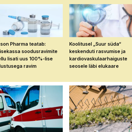
son Pharma teatab:
Koolitusel „Suur süda“
isekassa soodusravimite
keskenduti rasvumise ja
ellu lisati uus 100%-lise
kardiovaskulaarhaiguste
ustusega ravim
seosele läbi elukaare