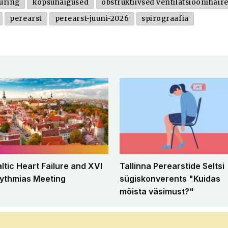
uring
kopsuhaigused
obstruktiivsed ventilatsioonihäir
perearst
perearst-juuni-2026
spirograafia
altic Heart Failure and XVI
Tallinna Perearstide Seltsi
ythmias Meeting
sügiskonverents "Kuidas
mõista väsimust?"