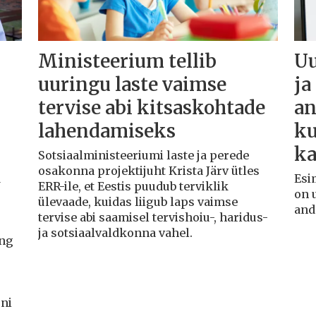
Ministeerium tellib
Uu
uuringu laste vaimse
ja
tervise abi kitsaskohtade
an
lahendamiseks
ku
ka
Sotsiaalministeeriumi laste ja perede
osakonna projektijuht Krista Järv ütles
d
Esim
ERR-ile, et Eestis puudub terviklik
on 
ülevaade, kuidas liigub laps vaimse
and
tervise abi saamisel tervishoiu-, haridus-
ja sotsiaalvaldkonna vahel.
ing
ni