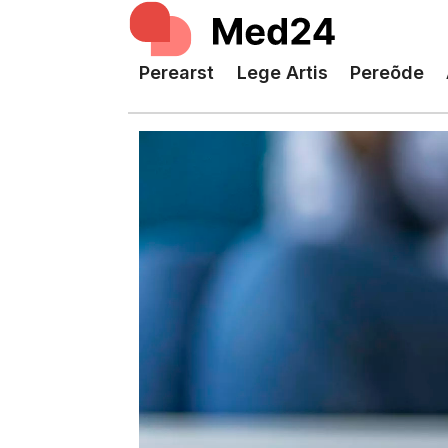
Perearst
Lege Artis
Pereõde