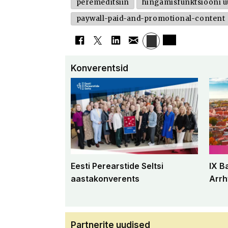
peremeditsiin
hingamisfunktsiooni u
paywall-paid-and-promotional-content
Konverentsid
Eesti Perearstide Seltsi
IX B
aastakonverents
Arrh
Partnerite uudised