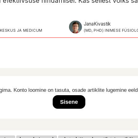
 efektiivsuse hindamisel. Kas sellest võiks 
Jana
Kivastik
IKESKUS JA MEDICUM
(MD, PHD) INIMESE FÜSI
ima. Konto loomine on tasuta, osade artiklite lugemine eel
Sisene