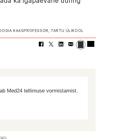
saada ka igapäevane uuring
OLOOGIA KAASPROFESSOR, TARTU ÜLIKOOL
dab Med24 tellimuse vormistamist.