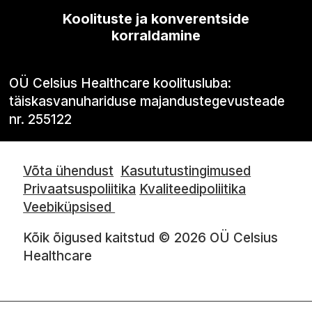
Koolituste ja konverentside
korraldamine
OÜ Celsius Healthcare koolitusluba:
täiskasvanuhariduse majandustegevusteade
nr. 255122
Võta ühendust
Kasututustingimused
Privaatsuspoliitika
Kvaliteedipoliitika
Veebiküpsised
Kõik õigused kaitstud © 2026 OÜ Celsius
Healthcare