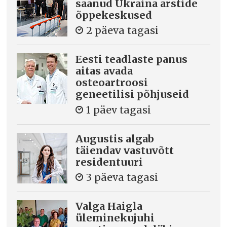
saanud Ukraina arstide
õppekeskused
2 päeva tagasi
Eesti teadlaste panus
aitas avada
osteoartroosi
geneetilisi põhjuseid
1 päev tagasi
Augustis algab
täiendav vastuvõtt
residentuuri
3 päeva tagasi
Valga Haigla
üleminekujuhi