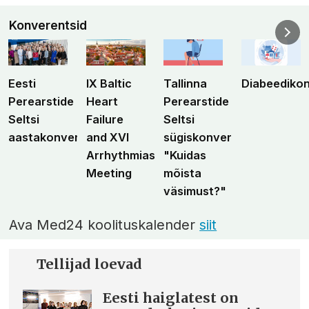
Konverentsid
Eesti
IX Baltic
Tallinna
Diabeediko
Perearstide
Heart
Perearstide
Seltsi
Failure
Seltsi
aastakonverents
and XVI
sügiskonverents
Arrhythmias
"Kuidas
Meeting
mõista
väsimust?"
Ava Med24 koolituskalender
siit
Tellijad loevad
Eesti haiglatest on