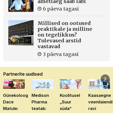
ametiaeg saab läbi
6 päeva tagasi
Millised on ootused
praktikale ja milline
on tegelikkus?
Tulevased arstid
vastavad
3 päeva tagasi
Partnerite uudised
Günekoloog
Medison
Koolitusel
Kaasaegne
Dace
Pharma
„Suur
veenilaiendi
Matule:
teatab:
süda“
ravi