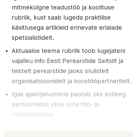
mitmekülgne teadustöö ja koolituse
rubriik, kust saab lugeda praktilise
käsitlusega artikleid erinevate erialade
spetsialistidelt.
Aktuaalse teema rubriik toob lugejateni
vajaliku info Eesti Perearstide Seltsilt ja
teistelt perearstide jaoks olulistelt
organisatsioonidelt ja koostööpartneritelt.
Igas ajakirjanumbris paotab üks kolleeg
persooniloos ukse oma töö- ja
mõttemaailma.