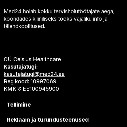
Med24 hoiab kokku tervishoiutöötajate aega,
koondades kliiniliseks tööks vajaliku info ja
täiendkoolitused.
OÜ Celsius Healthcare
Kasutajatugi:
kasutajatugi@med24.ee
Reg kood: 10997069
KMKR: EE100945900
Tellimine
Reklaam ja turundusteenused