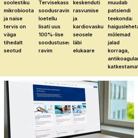
soolestiku
Tervisekassa
keskenduti
muudab
mikrobioota
soodusravimite
rasvumise
patsiendi
ja naise
loetellu
ja
teekonda:
tervis on
lisati uus
kardiovaskulaarhaiguste
haiguslehet
väga
100%-lise
seosele
mõlemad
tihedalt
soodustusega
läbi
jalad
seotud
ravim
elukaare
korraga,
antikoagula
katkestama