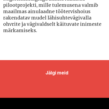
pilootprojekti, mille tulemusena valmib
maailmas ainulaadne töötervishoius
rakendatav mudel lähisuhtevägivalla
ohvrite ja vägivaldselt käituvate inimeste
märkamiseks.
Jälgi meid