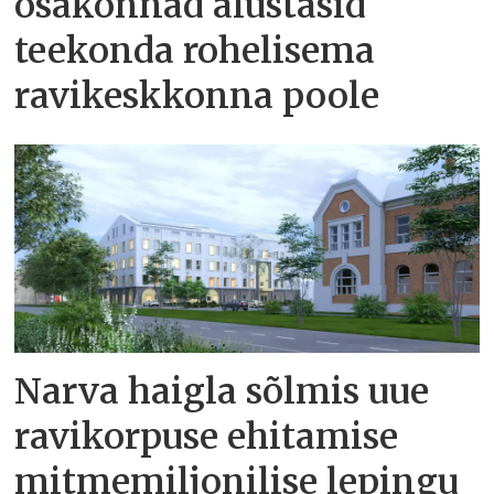
osakonnad alustasid
teekonda rohelisema
ravikeskkonna poole
Narva haigla sõlmis uue
ravikorpuse ehitamise
mitmemiljonilise lepingu