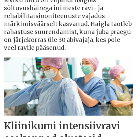
leviku tõttu on Viljandi haiglas
sõltuvushäirega inimeste ravi- ja
rehabilitatsiooniteenuste vajadus
märkimisväärselt kasvanud. Haigla taotleb
rahastuse suurendamist, kuna juba praegu
on järjekorras üle 30 abivajaja, kes pole
veel ravile pääsenud.
Kliinikumi intensiivravi