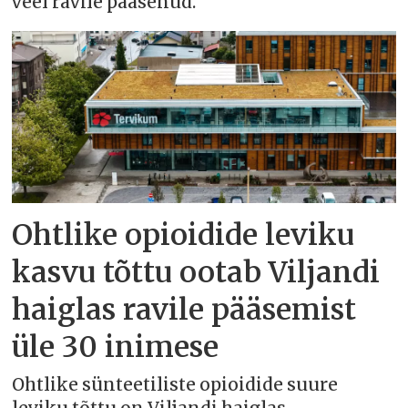
veel ravile pääsenud.
Ohtlike opioidide leviku
kasvu tõttu ootab Viljandi
haiglas ravile pääsemist
üle 30 inimese
Ohtlike sünteetiliste opioidide suure