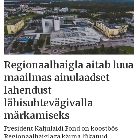
Regionaalhaigla aitab luua
maailmas ainulaadset
lahendust
lähisuhtevägivalla
märkamiseks
President Kaljulaidi Fond on koostöös
Regionaalhaiglaga käima lükanud