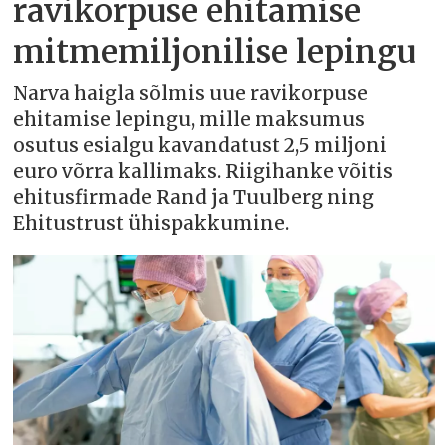
ravikorpuse ehitamise
mitmemiljonilise lepingu
Narva haigla sõlmis uue ravikorpuse
ehitamise lepingu, mille maksumus
osutus esialgu kavandatust 2,5 miljoni
euro võrra kallimaks. Riigihanke võitis
ehitusfirmade Rand ja Tuulberg ning
Ehitustrust ühispakkumine.