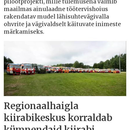
pilootprojekti, mille tulemusena valmib
maailmas ainulaadne töötervishoius
rakendatav mudel lähisuhtevägivalla
ohvrite ja vägivaldselt käituvate inimeste
märkamiseks.
Regionaalhaigla
kiirabikeskus korraldab
kümnendaid kiirabi