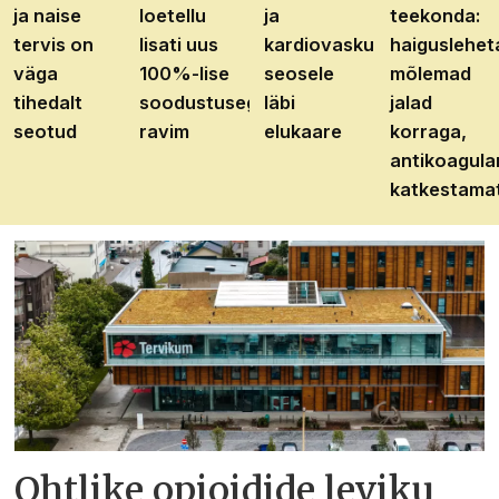
ja naise
loetellu
ja
teekonda:
tervis on
lisati uus
kardiovaskulaarhaiguste
haiguslehet
väga
100%-lise
seosele
mõlemad
tihedalt
soodustusega
läbi
jalad
seotud
ravim
elukaare
korraga,
antikoagula
katkestama
Ohtlike opioidide leviku