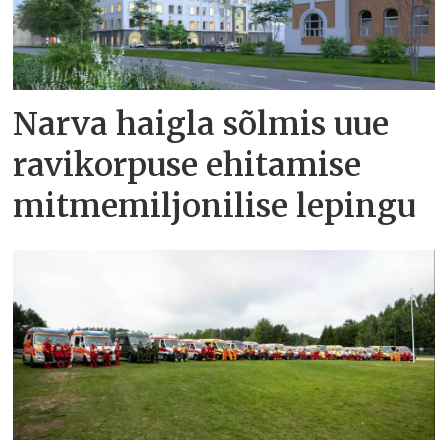
Narva haigla sõlmis uue
ravikorpuse ehitamise
mitmemiljonilise lepingu