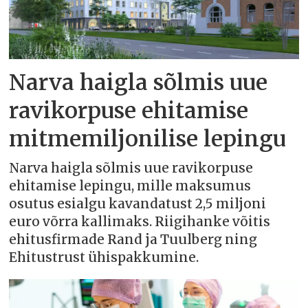
Narva haigla sõlmis uue
ravikorpuse ehitamise
mitmemiljonilise lepingu
Narva haigla sõlmis uue ravikorpuse
ehitamise lepingu, mille maksumus
osutus esialgu kavandatust 2,5 miljoni
euro võrra kallimaks. Riigihanke võitis
ehitusfirmade Rand ja Tuulberg ning
Ehitustrust ühispakkumine.