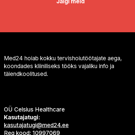
Jälgi meid
Med24 hoiab kokku tervishoiutöötajate aega,
koondades kliiniliseks tööks vajaliku info ja
täiendkoolitused.
OÜ Celsius Healthcare
Kasutajatugi:
kasutajatugi@med24.ee
Reg kood: 10997069