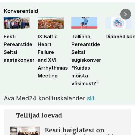
Konverentsid
Eesti
IX Baltic
Tallinna
Diabeediko
Perearstide
Heart
Perearstide
Seltsi
Failure
Seltsi
aastakonverents
and XVI
sügiskonverents
Arrhythmias
"Kuidas
Meeting
mõista
väsimust?"
Ava Med24 koolituskalender
siit
Tellijad loevad
Eesti haiglatest on