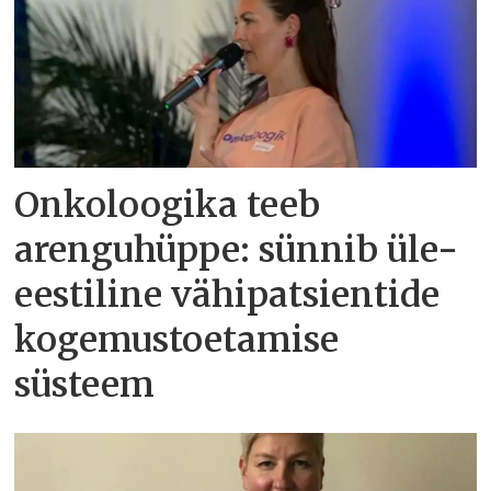
Onkoloogika teeb
arenguhüppe: sünnib üle-
eestiline vähipatsientide
kogemustoetamise
süsteem