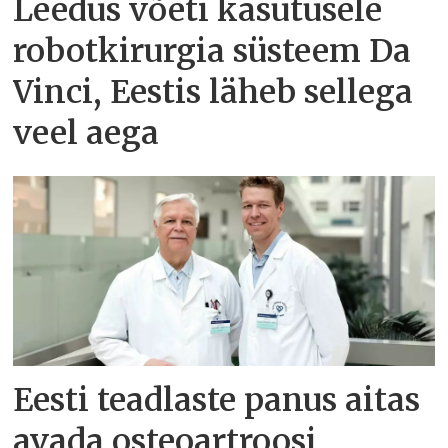
Leedus võeti kasutusele
robotkirurgia süsteem Da
Vinci, Eestis läheb sellega
veel aega
Eesti teadlaste panus aitas
avada osteoartroosi