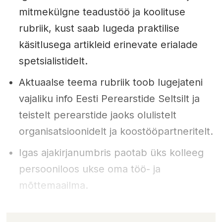
mitmekülgne teadustöö ja koolituse
rubriik, kust saab lugeda praktilise
käsitlusega artikleid erinevate erialade
spetsialistidelt.
Aktuaalse teema rubriik toob lugejateni
vajaliku info Eesti Perearstide Seltsilt ja
teistelt perearstide jaoks olulistelt
organisatsioonidelt ja koostööpartneritelt.
Igas ajakirjanumbris paotab üks kolleeg
persooniloos ukse oma töö- ja
mõttemaailma.