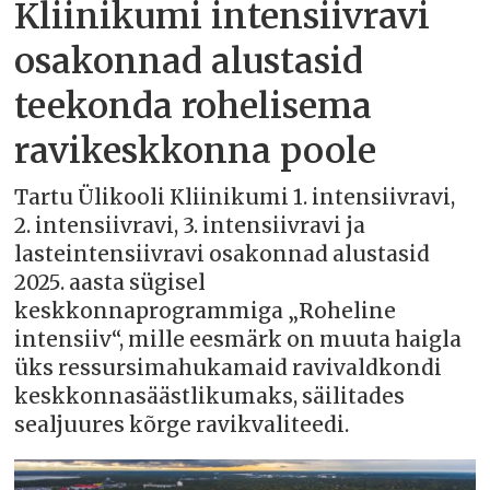
Kliinikumi intensiivravi
osakonnad alustasid
teekonda rohelisema
ravikeskkonna poole
Tartu Ülikooli Kliinikumi 1. intensiivravi,
2. intensiivravi, 3. intensiivravi ja
lasteintensiivravi osakonnad alustasid
2025. aasta sügisel
keskkonnaprogrammiga „Roheline
intensiiv“, mille eesmärk on muuta haigla
üks ressursimahukamaid ravivaldkondi
keskkonnasäästlikumaks, säilitades
sealjuures kõrge ravikvaliteedi.