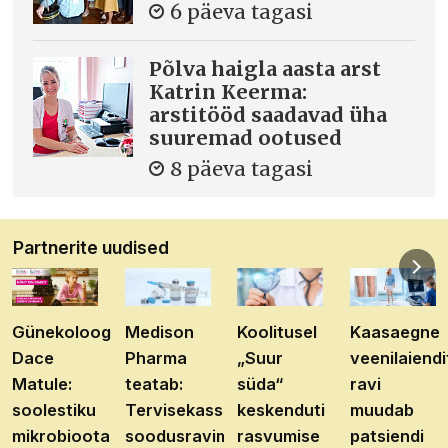
6 päeva tagasi
Põlva haigla aasta arst
Katrin Keerma:
arstitööd saadavad üha
suuremad ootused
8 päeva tagasi
Partnerite uudised
Günekoloog
Medison
Koolitusel
Kaasaegne
Dace
Pharma
„Suur
veenilaiendi
Matule:
teatab:
süda“
ravi
soolestiku
Tervisekassa
keskenduti
muudab
mikrobioota
soodusravimite
rasvumise
patsiendi