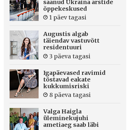
saanud Ukraina arstide
õppekeskused
1 päev tagasi
Augustis algab
täiendav vastuvõtt
residentuuri
3 päeva tagasi
Igapäevased ravimid
tõstavad eakate
kukkumisriski
8 päeva tagasi
Valga Haigla
üleminekujuhi
ametiaeg saab läbi