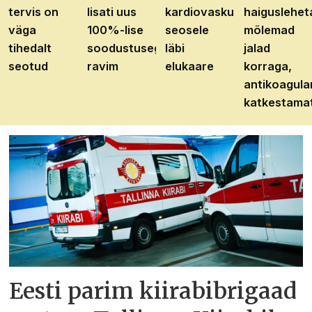
tervis on
lisati uus
kardiovaskulaarhaiguste
haiguslehet
väga
100%-lise
seosele
mõlemad
tihedalt
soodustusega
läbi
jalad
seotud
ravim
elukaare
korraga,
antikoagula
katkestama
Eesti parim kiirabibrigaad