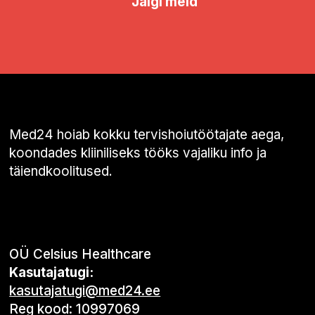
Jälgi meid
Med24 hoiab kokku tervishoiutöötajate aega,
koondades kliiniliseks tööks vajaliku info ja
täiendkoolitused.
OÜ Celsius Healthcare
Kasutajatugi:
kasutajatugi@med24.ee
Reg kood: 10997069