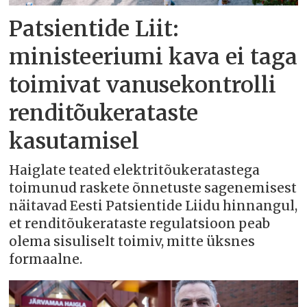
Patsientide Liit:
ministeeriumi kava ei taga
toimivat vanusekontrolli
renditõukerataste
kasutamisel
Haiglate teated elektritõukeratastega
toimunud raskete õnnetuste sagenemisest
näitavad Eesti Patsientide Liidu hinnangul,
et renditõukerataste regulatsioon peab
olema sisuliselt toimiv, mitte üksnes
formaalne.