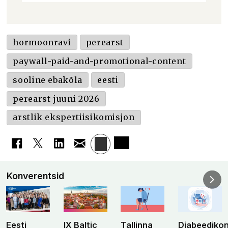
hormoonravi
perearst
paywall-paid-and-promotional-content
sooline ebakõla
eesti
perearst-juuni-2026
arstlik ekspertiisikomisjon
Konverentsid
Eesti
IX Baltic
Tallinna
Diabeediko