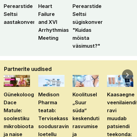
Perearstide
Heart
Perearstide
Seltsi
Failure
Seltsi
aastakonverents
and XVI
sügiskonverents
Arrhythmias
"Kuidas
Meeting
mõista
väsimust?"
Partnerite uudised
Günekoloog
Medison
Koolitusel
Kaasaegne
Dace
Pharma
„Suur
veenilaiendi
Matule:
teatab:
süda“
ravi
soolestiku
Tervisekassa
keskenduti
muudab
mikrobioota
soodusravimite
rasvumise
patsiendi
ja naise
loetellu
ja
teekonda: