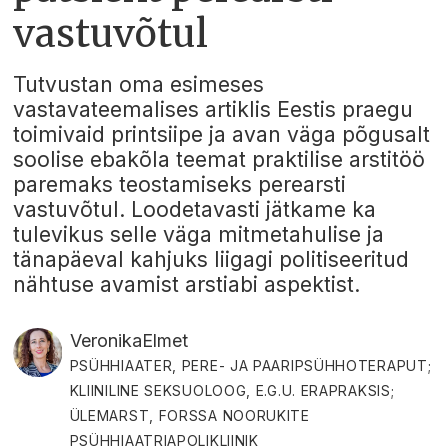
vastuvõtul
Tutvustan oma esimeses
vastavateemalises artiklis Eestis praegu
toimivaid printsiipe ja avan väga põgusalt
soolise ebakõla teemat praktilise arstitöö
paremaks teostamiseks perearsti
vastuvõtul. Loodetavasti jätkame ka
tulevikus selle väga mitmetahulise ja
tänapäeval kahjuks liigagi politiseeritud
nähtuse avamist arstiabi aspektist.
Veronika
Elmet
PSÜHHIAATER, PERE- JA PAARIPSÜHHOTERAPUT;
KLIINILINE SEKSUOLOOG, E.G.U. ERAPRAKSIS;
ÜLEMARST, FORSSA NOORUKITE
PSÜHHIAATRIAPOLIKLIINIK