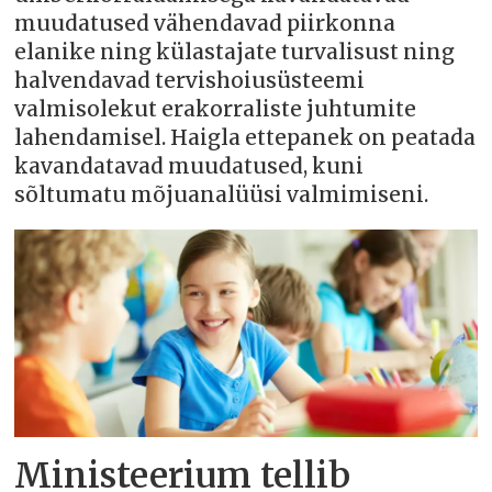
muudatused vähendavad piirkonna
elanike ning külastajate turvalisust ning
halvendavad tervishoiusüsteemi
valmisolekut erakorraliste juhtumite
lahendamisel. Haigla ettepanek on peatada
kavandatavad muudatused, kuni
sõltumatu mõjuanalüüsi valmimiseni.
Ministeerium tellib