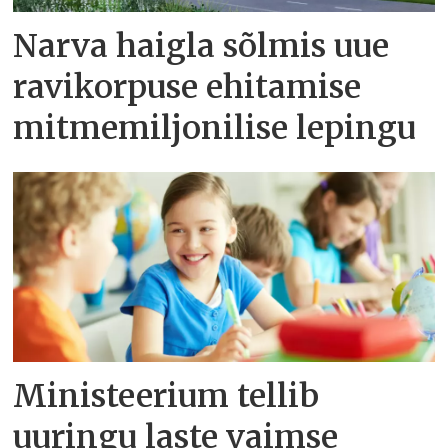
Narva haigla sõlmis uue
ravikorpuse ehitamise
mitmemiljonilise lepingu
Ministeerium tellib
uuringu laste vaimse