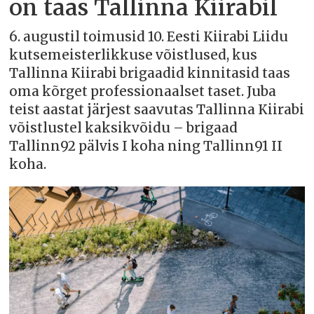
on taas Tallinna Kiirabil
6. augustil toimusid 10. Eesti Kiirabi Liidu
kutsemeisterlikkuse võistlused, kus
Tallinna Kiirabi brigaadid kinnitasid taas
oma kõrget professionaalset taset. Juba
teist aastat järjest saavutas Tallinna Kiirabi
võistlustel kaksikvõidu – brigaad
Tallinn92 pälvis I koha ning Tallinn91 II
koha.