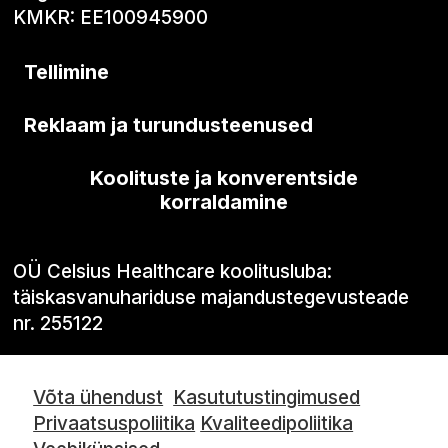
KMKR: EE100945900
Tellimine
Reklaam ja turundusteenused
Koolituste ja konverentside
korraldamine
OÜ Celsius Healthcare koolitusluba:
täiskasvanuhariduse majandustegevusteade
nr. 255122
Võta ühendust
Kasututustingimused
Privaatsuspoliitika
Kvaliteedipoliitika