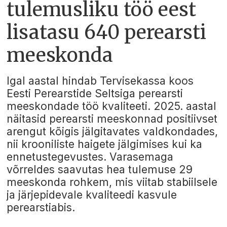
tulemusliku töö eest
lisatasu 640 perearsti
meeskonda
Igal aastal hindab Tervisekassa koos
Eesti Perearstide Seltsiga perearsti
meeskondade töö kvaliteeti. 2025. aastal
näitasid perearsti meeskonnad positiivset
arengut kõigis jälgitavates valdkondades,
nii krooniliste haigete jälgimises kui ka
ennetustegevustes. Varasemaga
võrreldes saavutas hea tulemuse 29
meeskonda rohkem, mis viitab stabiilsele
ja järjepidevale kvaliteedi kasvule
perearstiabis.