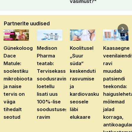
väsimust?"
Partnerite uudised
Günekoloog
Medison
Koolitusel
Kaasaegne
Dace
Pharma
„Suur
veenilaiendi
Matule:
teatab:
süda“
ravi
soolestiku
Tervisekassa
keskenduti
muudab
mikrobioota
soodusravimite
rasvumise
patsiendi
ja naise
loetellu
ja
teekonda:
tervis on
lisati uus
kardiovaskulaarhaiguste
haiguslehet
väga
100%-lise
seosele
mõlemad
tihedalt
soodustusega
läbi
jalad
seotud
ravim
elukaare
korraga,
antikoagula