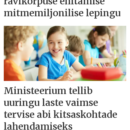
ravikorpuse ehitamise
mitmemiljonilise lepingu
Ministeerium tellib
uuringu laste vaimse
tervise abi kitsaskohtade
lahendamiseks