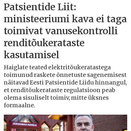
Patsientide Liit:
ministeeriumi kava ei taga
toimivat vanusekontrolli
renditõukerataste
kasutamisel
Haiglate teated elektritõukeratastega
toimunud raskete õnnetuste sagenemisest
näitavad Eesti Patsientide Liidu hinnangul,
et renditõukerataste regulatsioon peab
olema sisuliselt toimiv, mitte üksnes
formaalne.