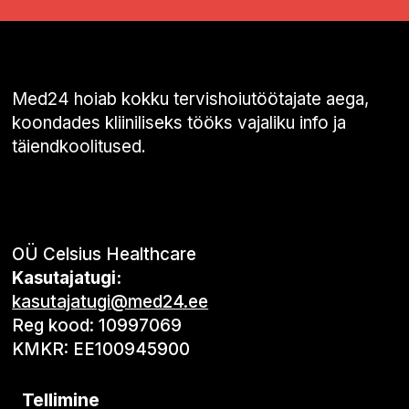
Med24 hoiab kokku tervishoiutöötajate aega,
koondades kliiniliseks tööks vajaliku info ja
täiendkoolitused.
OÜ Celsius Healthcare
Kasutajatugi:
kasutajatugi@med24.ee
Reg kood: 10997069
KMKR: EE100945900
Tellimine