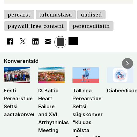
perearst
tulemustasu
uudised
paywall-free-content
peremeditsiin
Konverentsid
Eesti
IX Baltic
Tallinna
Diabeediko
Perearstide
Heart
Perearstide
Seltsi
Failure
Seltsi
aastakonverents
and XVI
sügiskonverents
Arrhythmias
"Kuidas
Meeting
mõista