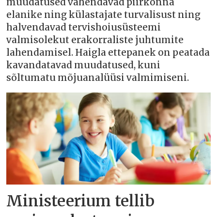
muudatused vähendavad piirkonna
elanike ning külastajate turvalisust ning
halvendavad tervishoiusüsteemi
valmisolekut erakorraliste juhtumite
lahendamisel. Haigla ettepanek on peatada
kavandatavad muudatused, kuni
sõltumatu mõjuanalüüsi valmimiseni.
Ministeerium tellib