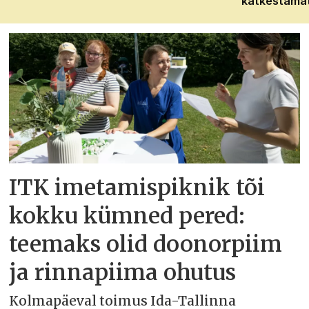
katkestama
ITK imetamispiknik tõi
kokku kümned pered:
teemaks olid doonorpiim
ja rinnapiima ohutus
Kolmapäeval toimus Ida-Tallinna