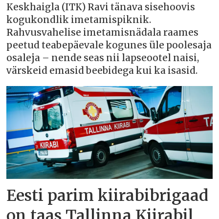
Keskhaigla (ITK) Ravi tänava sisehoovis
kogukondlik imetamispiknik.
Rahvusvahelise imetamisnädala raames
peetud teabepäevale kogunes üle poolesaja
osaleja – nende seas nii lapseootel naisi,
värskeid emasid beebidega kui ka isasid.
Eesti parim kiirabibrigaad
on taas Tallinna Kiirabil