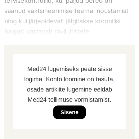
tervisekontrollid, kui paljud pered on
saanud vaktsineerimise teemal nõustamist
ning kui järjepidevalt jälgitakse kroonilisi
haigusi vastavalt ravijuhistele.
Med24 lugemiseks peate sisse
logima. Konto loomine on tasuta,
osade artiklite lugemine eeldab
Med24 tellimuse vormistamist.
Sisene