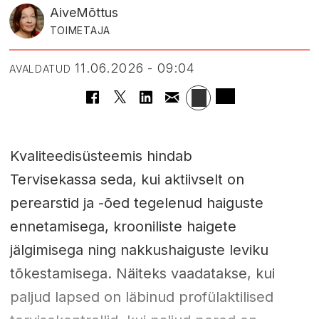
Aive
Mõttus
TOIMETAJA
11.06.2026 - 09:04
AVALDATUD
Kvaliteedisüsteemis hindab
Tervisekassa seda, kui aktiivselt on
perearstid ja -õed tegelenud haiguste
ennetamisega, krooniliste haigete
jälgimisega ning nakkushaiguste leviku
tõkestamisega. Näiteks vaadatakse, kui
paljud lapsed on läbinud profülaktilised