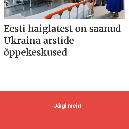
Eesti haiglatest on saanud
Ukraina arstide
õppekeskused
Jälgi meid