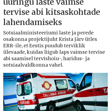
uuringu laste vaimse
tervise abi kitsaskohtade
lahendamiseks
Sotsiaalministeeriumi laste ja perede
osakonna projektijuht Krista Järv ütles
ERR-ile, et Eestis puudub terviklik
ülevaade, kuidas liigub laps vaimse tervise
abi saamisel tervishoiu-, haridus- ja
sotsiaalvaldkonna vahel.