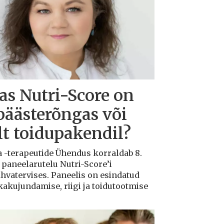
s Nutri-Score on
päästerõngas või
ilt toidupakendil?
a -terapeutide Ühendus korraldab 8.
 paneelarutelu Nutri-Score’i
rahvatervises. Paneelis on esindatud
ikakujundamise, riigi ja toidutootmise