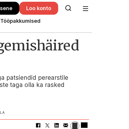
isene
Loo konto
Tööpakkumised
ägemishäired
 patsiendid perearstile
te taga olla ka rasked
GLA