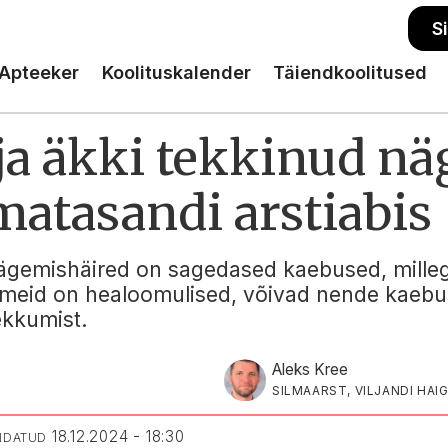
S
Apteeker
Koolituskalender
Täiendkoolitused
ja äkki tekkinud n
matasandi arstiabis
nägemishäired on sagedased kaebused, millega
meid on healoomulised, võivad nende kaebus
ekkumist.
Aleks Kree
SILMAARST, VILJANDI HAI
18.12.2024 - 18:30
ENDATUD