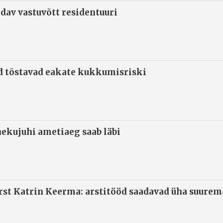
ndav vastuvõtt residentuuri
d tõstavad eakate kukkumisriski
ekujuhi ametiaeg saab läbi
arst Katrin Keerma: arstitööd saadavad üha suure