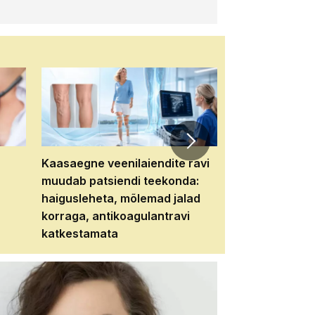
Kaasaegne veenilaiendite ravi
Veebiseminar:
muudab patsiendi teekonda:
patsiendi neere
haigusleheta, mõlemad jalad
tema tulevikku
korraga, antikoagulantravi
katkestamata