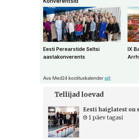
Konverentsid
Eesti Perearstide Seltsi
IX B
aastakonverents
Arrh
Ava Med24 koolituskalender
siit
Tellijad loevad
Eesti haiglatest on
1 päev tagasi