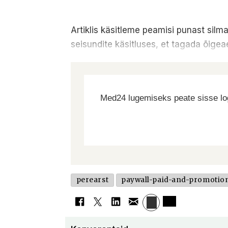
Artiklis käsitleme peamisi punast silm
seisundite käsitluses, et tagada õigea
Med24 lugemiseks peate sisse log
perearst
paywall-paid-and-promotio