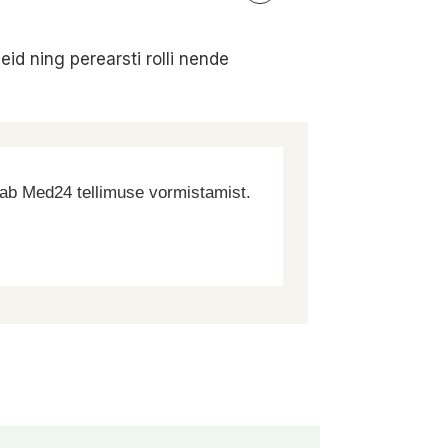
id ning perearsti rolli nende
dab Med24 tellimuse vormistamist.