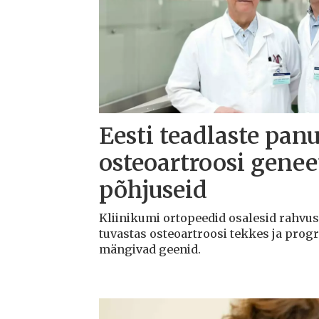
Eesti teadlaste panu
osteoartroosi geneet
põhjuseid
Kliinikumi ortopeedid osalesid rahvu
tuvastas osteoartroosi tekkes ja progr
mängivad geenid.