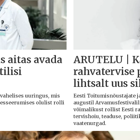
s aitas avada
ARUTELU | Ka
ilisi
rahvatervise 
lihtsalt uus s
svahelises uuringus, mis
Eesti Toitumisnõustajate j
esseerumises olulist rolli
augustil Arvamusfestivalil
võimalikust rollist Eesti 
tervishoiu, teaduse, poliit
vaatenurgad.