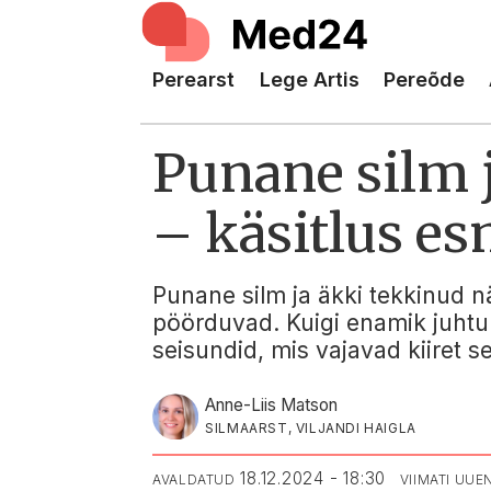
Perearst
Lege Artis
Pereõde
Punane silm 
– käsitlus es
Punane silm ja äkki tekkinud 
pöörduvad. Kuigi enamik juhtu
seisundid, mis vajavad kiiret s
Anne-Liis Matson
SILMAARST, VILJANDI HAIGLA
18.12.2024 - 18:30
AVALDATUD
VIIMATI UU