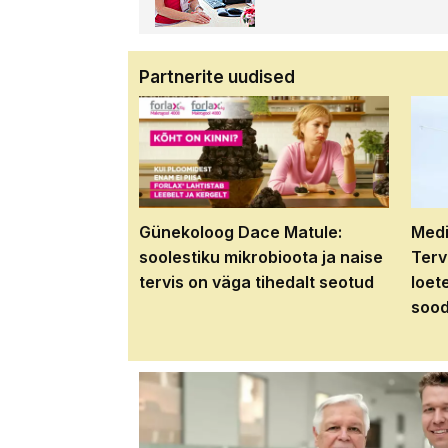
Partnerite uudised
Günekoloog Dace Matule:
Medi
soolestiku mikrobioota ja naise
Terv
tervis on väga tihedalt seotud
loet
sood