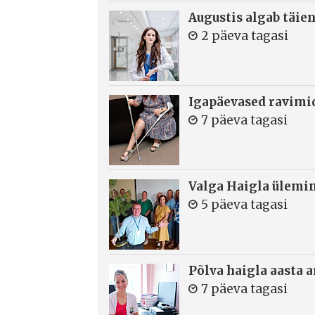
Augustis algab täie
2 päeva tagasi
Igapäevased ravimi
7 päeva tagasi
Valga Haigla ülemin
5 päeva tagasi
Põlva haigla aasta 
7 päeva tagasi