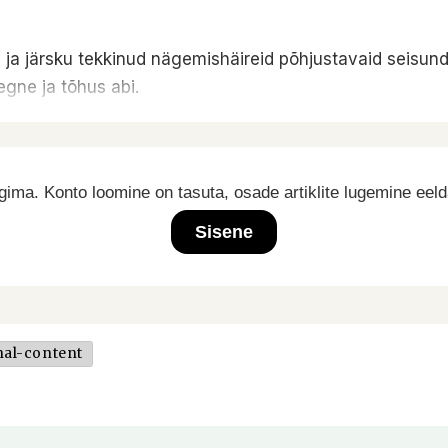
a ja järsku tekkinud nägemishäireid põhjustavaid seisunde
egne ja tõhus abi.
ima. Konto loomine on tasuta, osade artiklite lugemine eel
Sisene
nal-content