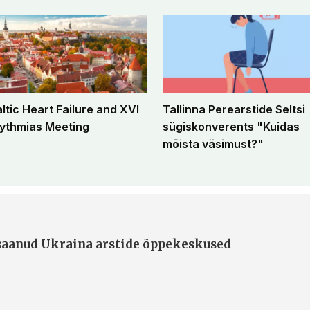
altic Heart Failure and XVI
Tallinna Perearstide Seltsi
ythmias Meeting
sügiskonverents "Kuidas
mõista väsimust?"
 saanud Ukraina arstide õppekeskused