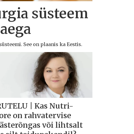
urgia süsteem
 aega
süsteemi. See on plaanis ka Eestis.
UTELU | Kas Nutri-
ore on rahvatervise
ästerõngas või lihtsalt