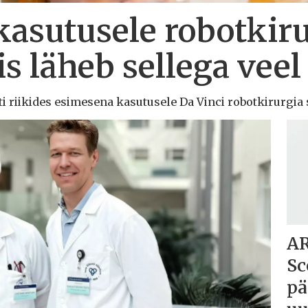
kasutusele robotkir
is läheb sellega veel
lti riikides esimesena kasutusele Da Vinci robotkirurgia 
AR
Sc
pä