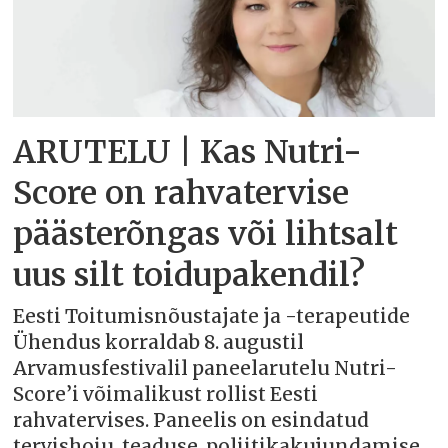
ARUTELU | Kas Nutri-
Score on rahvatervise
päästerõngas või lihtsalt
uus silt toidupakendil?
Eesti Toitumisnõustajate ja -terapeutide
Ühendus korraldab 8. augustil
Arvamusfestivalil paneelarutelu Nutri-
Score’i võimalikust rollist Eesti
rahvatervises. Paneelis on esindatud
tervishoiu, teaduse, poliitikakujundamise,