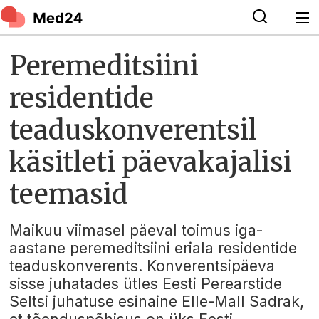
Peremeditsiini
residentide
teaduskonverentsil
käsitleti päevakajalisi
teemasid
Maikuu viimasel päeval toimus iga-
aastane peremeditsiini eriala residentide
teaduskonverents. Konverentsipäeva
sisse juhatades ütles Eesti Perearstide
Seltsi juhatuse esinaine Elle-Mall Sadrak,