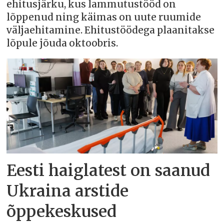
ehitusjärku, kus lammutustööd on
lõppenud ning käimas on uute ruumide
väljaehitamine. Ehitustöödega plaanitakse
lõpule jõuda oktoobris.
Eesti haiglatest on saanud
Ukraina arstide
õppekeskused