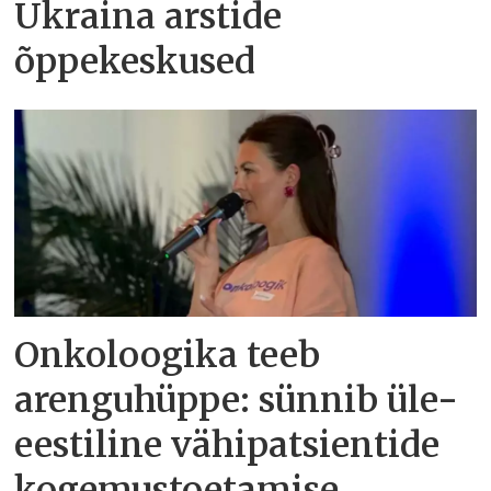
Ukraina arstide
õppekeskused
Onkoloogika teeb
arenguhüppe: sünnib üle-
eestiline vähipatsientide
kogemustoetamise