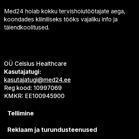
Med24 hoiab kokku tervishoiutöötajate aega,
koondades kliiniliseks tööks vajaliku info ja
täiendkoolitused.
OÜ Celsius Healthcare
Kasutajatugi:
kasutajatugi@med24.ee
Reg kood: 10997069
KMKR: EE100945900
Tellimine
Reklaam ja turundusteenused