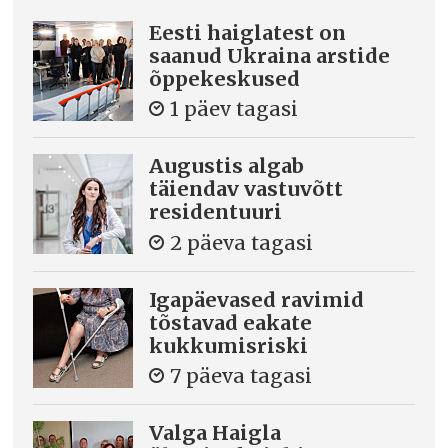
Eesti haiglatest on
saanud Ukraina arstide
õppekeskused
1 päev tagasi
Augustis algab
täiendav vastuvõtt
residentuuri
2 päeva tagasi
Igapäevased ravimid
tõstavad eakate
kukkumisriski
7 päeva tagasi
Valga Haigla