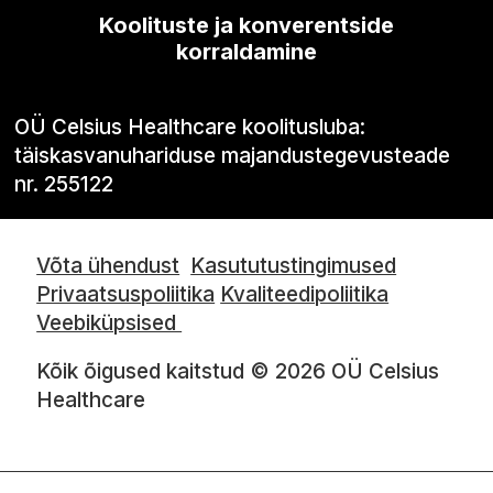
Koolituste ja konverentside
korraldamine
OÜ Celsius Healthcare koolitusluba:
täiskasvanuhariduse majandustegevusteade
nr. 255122
Võta ühendust
Kasututustingimused
Privaatsuspoliitika
Kvaliteedipoliitika
Veebiküpsised
Kõik õigused kaitstud © 2026 OÜ Celsius
Healthcare