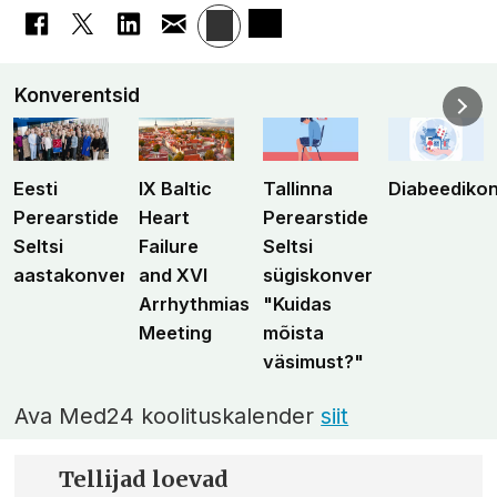
Konverentsid
Eesti
IX Baltic
Tallinna
Diabeediko
Perearstide
Heart
Perearstide
Seltsi
Failure
Seltsi
aastakonverents
and XVI
sügiskonverents
Arrhythmias
"Kuidas
Meeting
mõista
väsimust?"
Ava Med24 koolituskalender
siit
Tellijad loevad