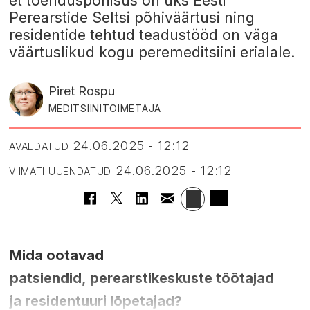
et tõenduspõhisus on üks Eesti
Perearstide Seltsi põhiväärtusi ning
residentide tehtud teadustööd on väga
väärtuslikud kogu peremeditsiini erialale.
Piret Rospu
MEDITSIINITOIMETAJA
24.06.2025 - 12:12
AVALDATUD
24.06.2025 - 12:12
VIIMATI UUENDATUD
Mida ootavad
patsiendid, perearstikeskuste töötajad
ja residentuuri lõpetajad?