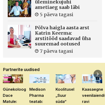
üleminekujuhi
ametiaeg saab läbi
5 päeva tagasi
Põlva haigla aasta arst
Katrin Keerma:
arstitööd saadavad üha
suuremad ootused
7 päeva tagasi
Partnerite uudised
Günekoloog
Medison
Koolitusel
Kaasaegne
Dace
Pharma
„Suur
veenilaiendi
Matule:
teatab:
süda“
ravi