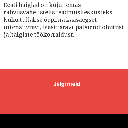
Eesti haiglad on kujunemas
rahvusvahelisteks teadmuskeskusteks,
kuhu tullakse õppima kaasaegset
intensiivravi, taastusravi, patsiendiohutust
ja haiglate töökorraldust.
Jälgi meid