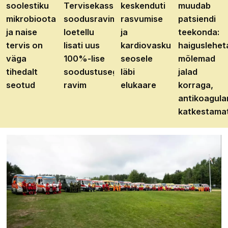
soolestiku
Tervisekassa
keskenduti
muudab
mikrobioota
soodusravimite
rasvumise
patsiendi
ja naise
loetellu
ja
teekonda:
tervis on
lisati uus
kardiovaskulaarhaiguste
haiguslehet
väga
100%-lise
seosele
mõlemad
tihedalt
soodustusega
läbi
jalad
seotud
ravim
elukaare
korraga,
antikoagula
katkestama