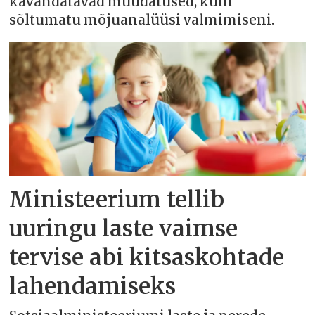
kavandatavad muudatused, kuni
sõltumatu mõjuanalüüsi valmimiseni.
Ministeerium tellib
uuringu laste vaimse
tervise abi kitsaskohtade
lahendamiseks