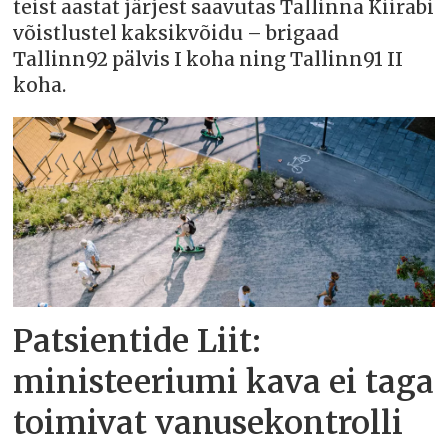
teist aastat järjest saavutas Tallinna Kiirabi
võistlustel kaksikvõidu – brigaad
Tallinn92 pälvis I koha ning Tallinn91 II
koha.
Patsientide Liit:
ministeeriumi kava ei taga
toimivat vanusekontrolli