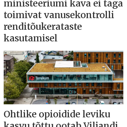
ministeeriumi kava ei taga
toimivat vanusekontrolli
renditõukerataste
kasutamisel
Ohtlike opioidide leviku
kasvu tõttu ootab Viljandi