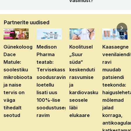
väsimust?"
Partnerite uudised
Günekoloog
Medison
Koolitusel
Kaasaegne
Dace
Pharma
„Suur
veenilaiendi
Matule:
teatab:
süda“
ravi
soolestiku
Tervisekassa
keskenduti
muudab
mikrobioota
soodusravimite
rasvumise
patsiendi
ja naise
loetellu
ja
teekonda:
tervis on
lisati uus
kardiovaskulaarhaiguste
haiguslehet
väga
100%-lise
seosele
mõlemad
tihedalt
soodustusega
läbi
jalad
seotud
ravim
elukaare
korraga,
antikoagula
katkestama