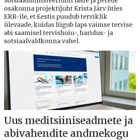
Sotsiaalministeeriumi laste ja perede
osakonna projektijuht Krista Järv ütles
ERR-ile, et Eestis puudub terviklik
ülevaade, kuidas liigub laps vaimse tervise
abi saamisel tervishoiu-, haridus- ja
sotsiaalvaldkonna vahel.
Uus meditsiiniseadmete ja
abivahendite andmekogu