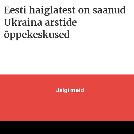
Eesti haiglatest on saanud
Ukraina arstide
õppekeskused
Jälgi meid