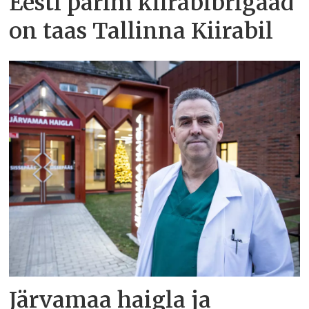
Eesti parim kiirabibrigaad
on taas Tallinna Kiirabil
Järvamaa haigla ja