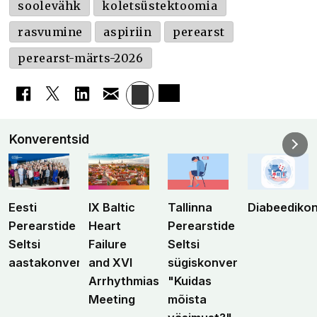
soolevähk
koletsüstektoomia
rasvumine
aspiriin
perearst
perearst-märts-2026
Konverentsid
Eesti
IX Baltic
Tallinna
Diabeediko
Perearstide
Heart
Perearstide
Seltsi
Failure
Seltsi
aastakonverents
and XVI
sügiskonverents
Arrhythmias
"Kuidas
Meeting
mõista