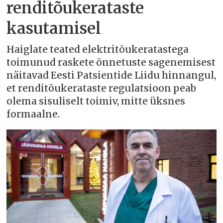
renditõukerataste
kasutamisel
Haiglate teated elektritõukeratastega
toimunud raskete õnnetuste sagenemisest
näitavad Eesti Patsientide Liidu hinnangul,
et renditõukerataste regulatsioon peab
olema sisuliselt toimiv, mitte üksnes
formaalne.