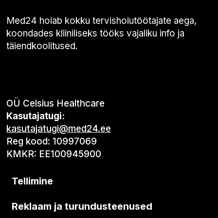
Med24 hoiab kokku tervishoiutöötajate aega,
koondades kliiniliseks tööks vajaliku info ja
täiendkoolitused.
OÜ Celsius Healthcare
Kasutajatugi:
kasutajatugi@med24.ee
Reg kood: 10997069
KMKR: EE100945900
Tellimine
Reklaam ja turundusteenused