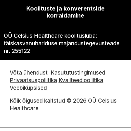
Koolituste ja konverentside
korraldamine
OÜ Celsius Healthcare koolitusluba:
täiskasvanuhariduse majandustegevusteade
nr. 255122
Võta ühendust
Kasututustingimused
Privaatsuspoliitika
Kvaliteedipoliitika
Veebiküpsised
Kõik õigused kaitstud © 2026 OÜ Celsius
Healthcare