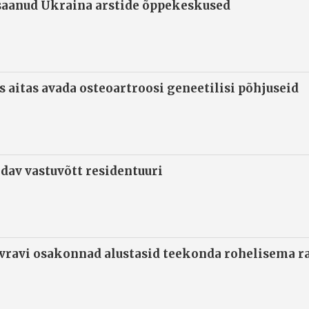
 saanud Ukraina arstide õppekeskused
s aitas avada osteoartroosi geneetilisi põhjuseid
ndav vastuvõtt residentuuri
ivravi osakonnad alustasid teekonda rohelisema 