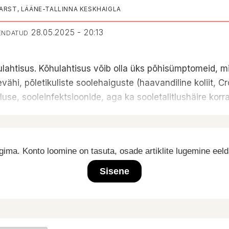
RST, LÄÄNE-TALLINNA KESKHAIGLA
28.05.2025 - 20:13
UENDATUD
hulahtisus. Kõhulahtisus võib olla üks põhisümptomeid, m
ähi, põletikuliste soolehaiguste (haavandiline koliit, Cro
luse, sooleinfektsioonide, aga ka sooletalitlushäire korra
ima. Konto loomine on tasuta, osade artiklite lugemine eel
Sisene