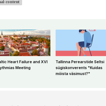
nal-content
altic Heart Failure and XVI
Tallinna Perearstide Seltsi
ythmias Meeting
sügiskonverents "Kuidas
mõista väsimust?"