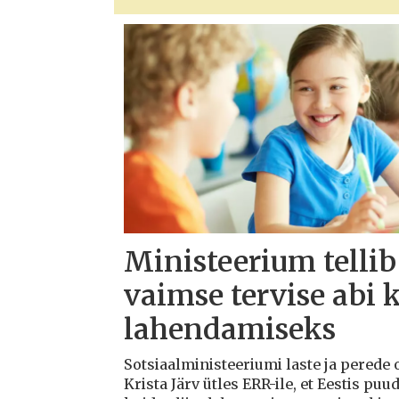
Ministeerium tellib
vaimse tervise abi 
lahendamiseks
Sotsiaalministeeriumi laste ja perede
Krista Järv ütles ERR-ile, et Eestis puu