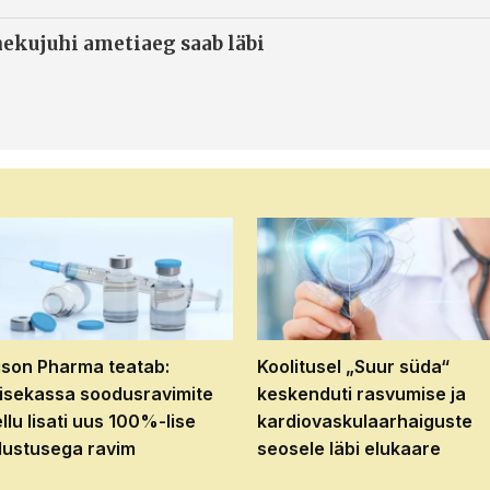
ekujuhi ametiaeg saab läbi
son Pharma teatab:
Koolitusel „Suur süda“
isekassa soodusravimite
keskenduti rasvumise ja
ellu lisati uus 100%-lise
kardiovaskulaarhaiguste
ustusega ravim
seosele läbi elukaare