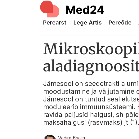
Perearst
Lege Artis
Pereõde
Mikroskoopili
aladiagnoosi
Jämesool on seedetrakti alumin
moodustamine ja väljutamine o
Jämesool on tuntud seal elutse
moduleerib immuunsüsteemi. Hi
ravida paljusid haigusi, sh põlet
maksahaigusi (rasvmaks) jt (1)
Vadim Brjalin