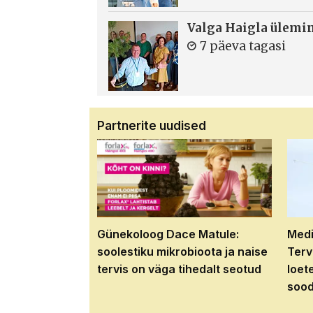
Valga Haigla ülemin
7 päeva tagasi
Partnerite uudised
Günekoloog Dace Matule:
Medi
soolestiku mikrobioota ja naise
Terv
tervis on väga tihedalt seotud
loet
sood