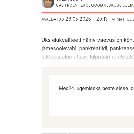
GASTROENTEROLOOGIAKESKUSE ÜLEMA
28.05.2025 - 20:13
AVALDATUD
VIIMATI U
Üks elukvaliteeti häiriv vaevus on kõ
jämesoolevähi, pankreatiidi, pankreasev
laktoositalumatuse, kilpnäärme ületalit
Med24 lugemiseks peate sisse log