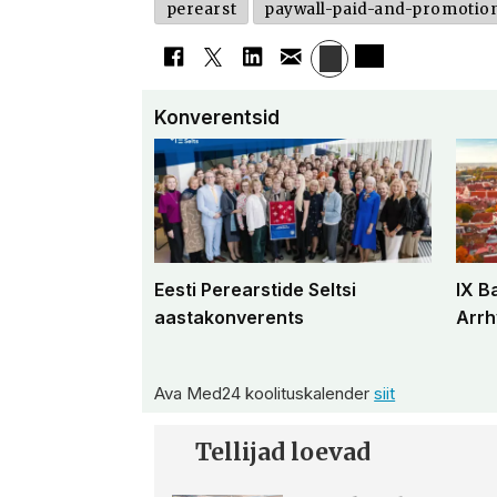
perearst
paywall-paid-and-promotio
Konverentsid
Eesti Perearstide Seltsi
IX B
aastakonverents
Arrh
Ava Med24 koolituskalender
siit
Tellijad loevad