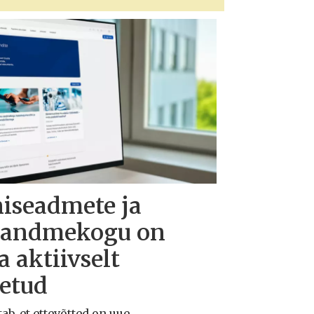
niseadmete ja
e andmekogu on
 aktiivselt
õetud
ab, et ettevõtted on uue