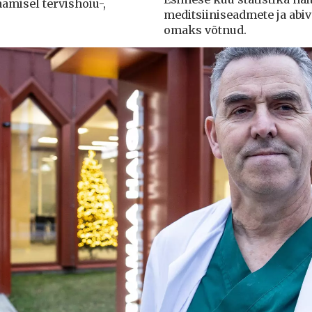
aamisel tervishoiu-,
meditsiiniseadmete ja abi
omaks võtnud.