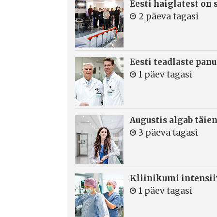
Eesti haiglatest on
2 päeva tagasi
Eesti teadlaste panu
1 päev tagasi
Augustis algab täie
3 päeva tagasi
Kliinikumi intensi
1 päev tagasi