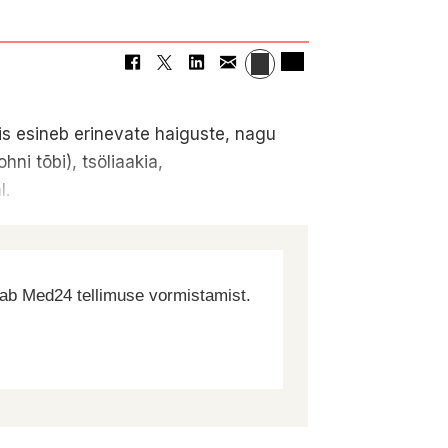
is esineb erinevate haiguste, nagu
hni tõbi), tsöliaakia,
l.
dab Med24 tellimuse vormistamist.