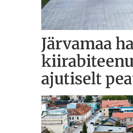
Järvamaa hai
kiirabiteen
ajutiselt pe