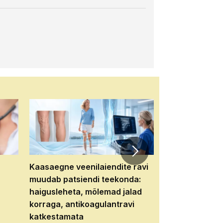
Kaasaegne veenilaiendite ravi
Veebiseminar:
muudab patsiendi teekonda:
patsiendi neere
haigusleheta, mõlemad jalad
tema tulevikku
korraga, antikoagulantravi
katkestamata