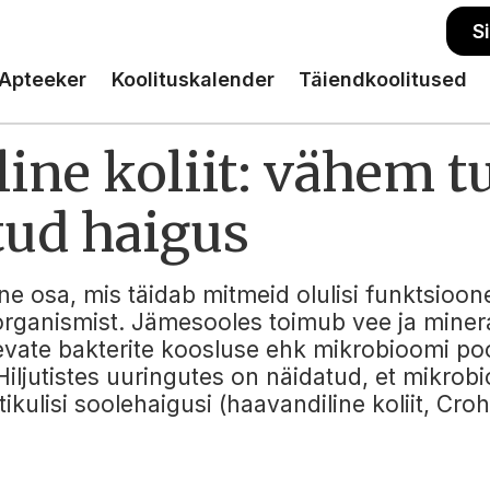
S
Apteeker
Koolituskalender
Täiendkoolitused
ne koliit: vähem t
tud haigus
e osa, mis täidab mitmeid olulisi funktsioon
rganismist. Jämesooles toimub vee ja minera
vate bakterite koosluse ehk mikrobioomi pool
ljutistes uuringutes on näidatud, et mikrob
ikulisi soolehaigusi (haavandiline koliit, Crohn
.