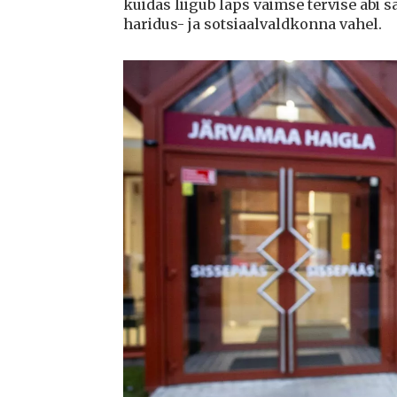
kuidas liigub laps vaimse tervise abi s
haridus- ja sotsiaalvaldkonna vahel.