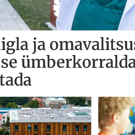
gla ja omavalitsu
use ümberkorrald
atada