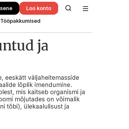
isene
Loo konto
Tööpakkumised
untud ja
e, eeskätt väljaheitemasside
alide lõplik imendumine.
est, mis kaitseb organismi ja
ioomi mõjutades on võimalik
i tõbi), ülekaalulisust ja