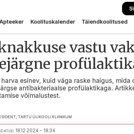
S
Apteeker
Koolituskalender
Täiendkoolitused
nakkuse vastu vak
ejärgne profülaktik
arva esinev, kuid väga raske haigus, mida 
ärgse antibakteriaalse profülaktikaga. Artik
etamise võimalustest.
SIDENT, TARTU ÜLIKOOLI KLIINIKUM
18.12.2024 - 18:34
ENDATUD