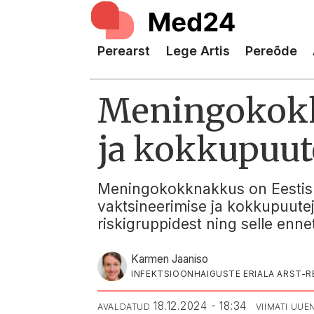
Perearst
Lege Artis
Pereõde
Meningokokk
ja kokkupuut
Meningokokknakkus on Eestis h
vaktsineerimise ja kokkupuutej
riskigruppidest ning selle enn
Karmen Jaaniso
INFEKTSIOONHAIGUSTE ERIALA ARST-RE
18.12.2024 - 18:34
AVALDATUD
VIIMATI UU