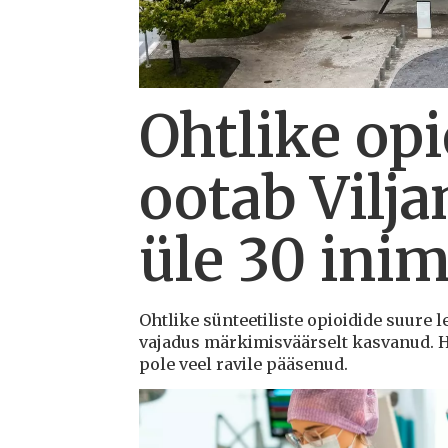
Ohtlike opi
ootab Vilja
üle 30 ini
Ohtlike sünteetiliste opioidide suure l
vajadus märkimisväärselt kasvanud. Ha
pole veel ravile pääsenud.