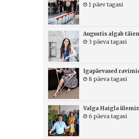
1 päev tagasi
Augustis algab täie
3 päeva tagasi
Igapäevased ravimi
8 päeva tagasi
Valga Haigla ülemin
6 päeva tagasi