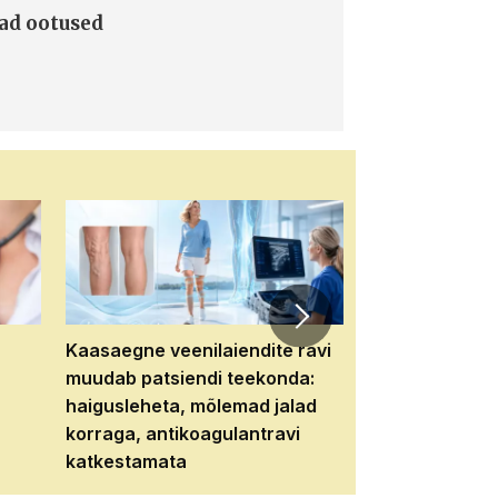
mad ootused
Kaasaegne veenilaiendite ravi
Veebiseminar:
muudab patsiendi teekonda:
patsiendi neere
haigusleheta, mõlemad jalad
tema tulevikku
korraga, antikoagulantravi
katkestamata