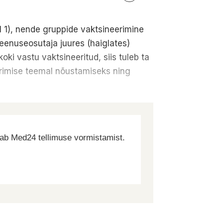
 1), nende gruppide vaktsineerimine
teenuseosutaja juures (haiglates)
ki vastu vaktsineeritud, siis tuleb ta
erimise teemal nõustamiseks ning
dab Med24 tellimuse vormistamist.