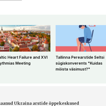
altic Heart Failure and XVI
Tallinna Perearstide Seltsi
ythmias Meeting
sügiskonverents "Kuidas
mõista väsimust?"
 saanud Ukraina arstide õppekeskused