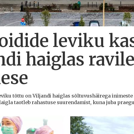
oidide leviku ka
ndi haiglas ravi
mese
eviku tõttu on Viljandi haiglas sõltuvushäirega inimeste 
igla taotleb rahastuse suurendamist, kuna juba praegu o