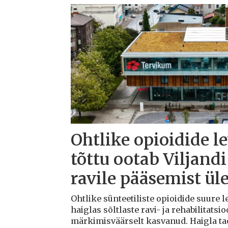
Ohtlike opioidide l
tõttu ootab Viljandi
ravile pääsemist ül
Ohtlike sünteetiliste opioidide suure l
haiglas sõltlaste ravi- ja rehabilitats
märkimisväärselt kasvanud. Haigla ta