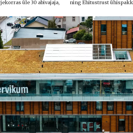
ekorras üle 30 abivajaja,
ning Ehitustrust ühispak