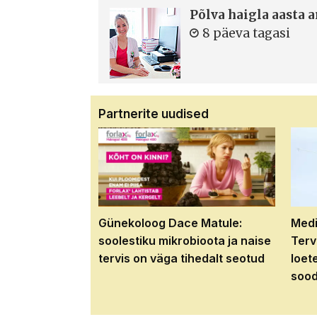
Põlva haigla aasta 
8 päeva tagasi
Partnerite uudised
Günekoloog Dace Matule:
Medi
soolestiku mikrobioota ja naise
Terv
tervis on väga tihedalt seotud
loet
sood