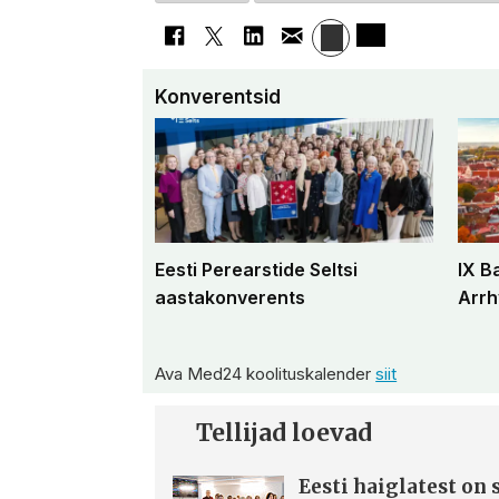
Konverentsid
Eesti Perearstide Seltsi
IX B
aastakonverents
Arrh
Ava Med24 koolituskalender
siit
Tellijad loevad
Eesti haiglatest on