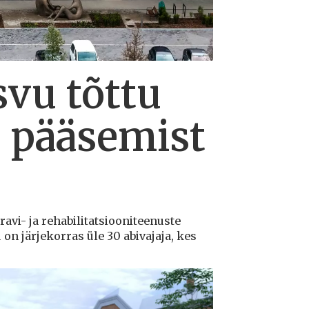
svu tõttu
le pääsemist
ravi- ja rehabilitatsiooniteenuste
n järjekorras üle 30 abivajaja, kes