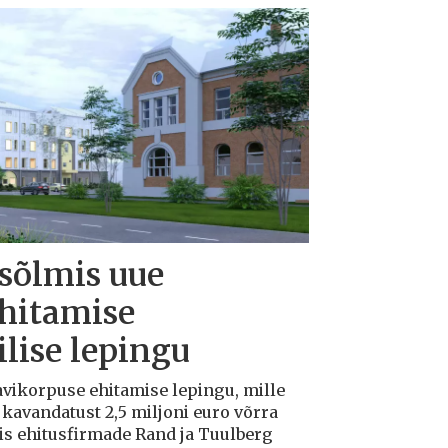
 sõlmis uue
ehitamise
lise lepingu
avikorpuse ehitamise lepingu, mille
avandatust 2,5 miljoni euro võrra
tis ehitusfirmade Rand ja Tuulberg