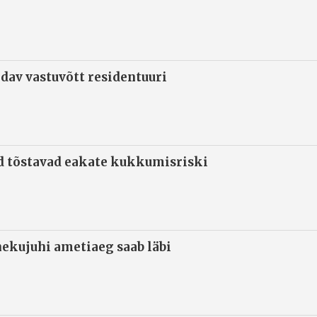
ndav vastuvõtt residentuuri
d tõstavad eakate kukkumisriski
ekujuhi ametiaeg saab läbi