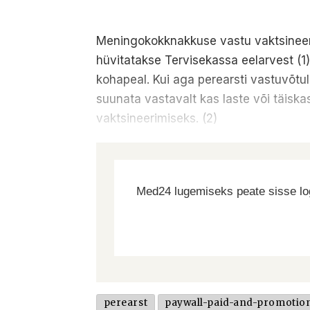
Meningokokknakkuse vastu vaktsineerim
hüvitatakse Tervisekassa eelarvest (1)
kohapeal. Kui aga perearsti vastuvõtul
suunata vastavalt kas laste või täisk
vaktsineerimiseks. (2)
Med24 lugemiseks peate sisse log
perearst
paywall-paid-and-promotio