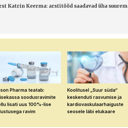
arst Katrin Keerma: arstitööd saadavad üha suure
son Pharma teatab:
Koolitusel „Suur süda“
isekassa soodusravimite
keskenduti rasvumise ja
ellu lisati uus 100%-lise
kardiovaskulaarhaiguste
ustusega ravim
seosele läbi elukaare