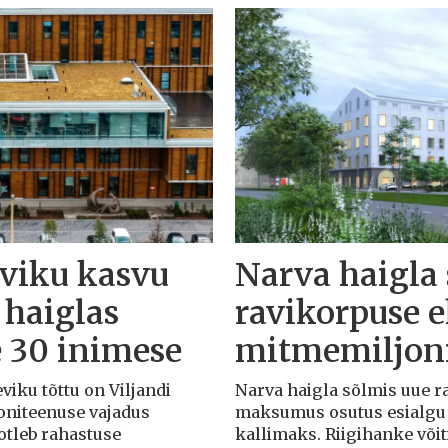
eviku kasvu
Narva haigla
 haiglas
ravikorpuse 
e 30 inimese
mitmemiljoni
eviku tõttu on Viljandi
Narva haigla sõlmis uue r
iooniteenuse vajadus
maksumus osutus esialgu k
otleb rahastuse
kallimaks. Riigihanke või