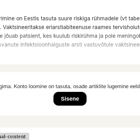
ine on Eestis tasuta suure riskiga rühmadele (vt tabel
. Vaktsineeritakse eriarstiabiteenuse raames tervishoiu
e jõuab patsient, kes kuulub riskirühma ja pole meningoko
asvanute infektsioonhaiguste arsti vastuvõtule vaktsine
ima. Konto loomine on tasuta, osade artiklite lugemine eel
Sisene
nal-content