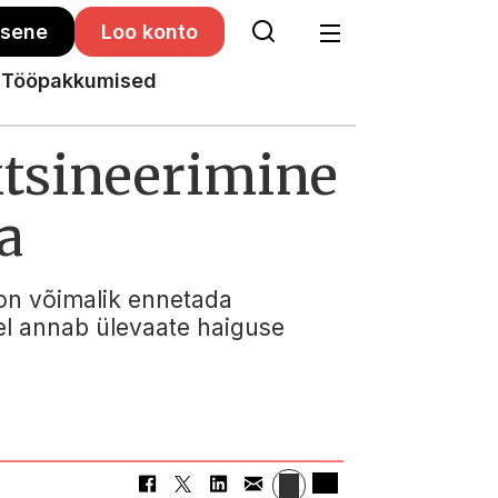
isene
Loo konto
Tööpakkumised
tsineerimine
a
on võimalik ennetada
kel annab ülevaate haiguse