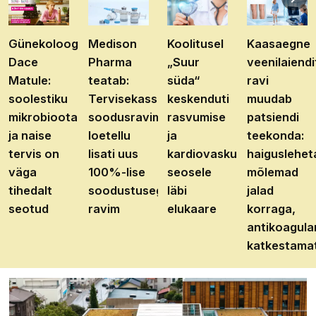
Günekoloog
Medison
Koolitusel
Kaasaegne
Dace
Pharma
„Suur
veenilaiendi
Matule:
teatab:
süda“
ravi
soolestiku
Tervisekassa
keskenduti
muudab
mikrobioota
soodusravimite
rasvumise
patsiendi
ja naise
loetellu
ja
teekonda:
tervis on
lisati uus
kardiovaskulaarhaiguste
haiguslehet
väga
100%-lise
seosele
mõlemad
tihedalt
soodustusega
läbi
jalad
seotud
ravim
elukaare
korraga,
antikoagula
katkestama