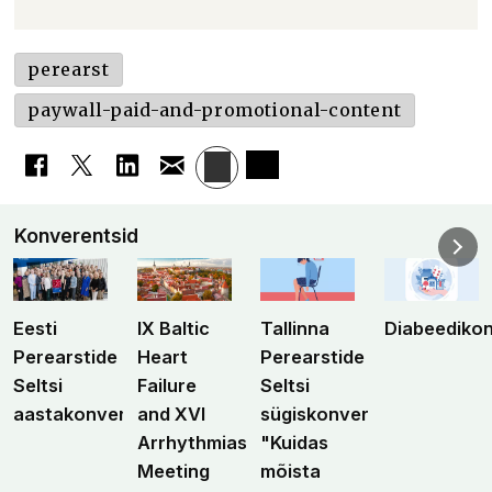
perearst
paywall-paid-and-promotional-content
Konverentsid
Eesti
IX Baltic
Tallinna
Diabeediko
Perearstide
Heart
Perearstide
Seltsi
Failure
Seltsi
aastakonverents
and XVI
sügiskonverents
Arrhythmias
"Kuidas
Meeting
mõista