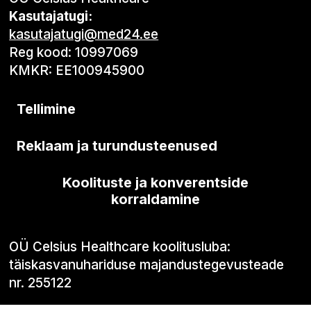
Kasutajatugi:
kasutajatugi@med24.ee
Reg kood: 10997069
KMKR: EE100945900
Tellimine
Reklaam ja turundusteenused
Koolituste ja konverentside
korraldamine
OÜ Celsius Healthcare koolitusluba:
täiskasvanuhariduse majandustegevusteade
nr. 255122