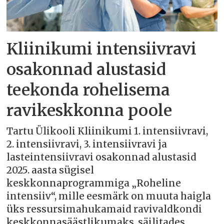
Kliinikumi intensiivravi
osakonnad alustasid
teekonda rohelisema
ravikeskkonna poole
Tartu Ülikooli Kliinikumi 1. intensiivravi,
2. intensiivravi, 3. intensiivravi ja
lasteintensiivravi osakonnad alustasid
2025. aasta sügisel
keskkonnaprogrammiga „Roheline
intensiiv“, mille eesmärk on muuta haigla
üks ressursimahukamaid ravivaldkondi
keskkonnasäästlikumaks, säilitades