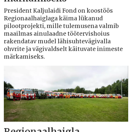
President Kaljulaidi Fond on koostöös
Regionaalhaiglaga käima lükanud
pilootprojekti, mille tulemusena valmib
maailmas ainulaadne töötervishoius
rakendatav mudel lähisuhtevägivalla
ohvrite ja vägivaldselt käituvate inimeste
märkamiseks.
Regionaalhaigla