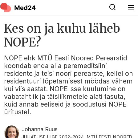
Kes on ja kuhu läheb
NOPE?
NOPE ehk MTÜ Eesti Noored Perearstid
koondab enda alla peremeditsiini
residente ja teisi noori perearste, kellel on
residentuuri lõpetamisest möödas vähem
kui viis aastat. NOPE-sse kuulumine on
vabatahtlik ja täisliikmetele alati tasuta,
kuid annab eeliseid ja soodustusi NOPE
üritustel.
Johanna Ruus
JUHATUSE LIIGE 2022–2024, MTÜ EESTI NOORED