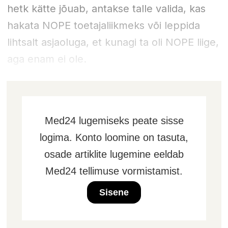
hetk kätte jõuab, antakse talle valida, kas
hakata NOPE toetajaliikmeks või leppida
lihtsalt asjaoluga, et kunagi ta oli NOPE liige,
aga enam ei ole.
Med24 lugemiseks peate sisse
logima. Konto loomine on tasuta,
osade artiklite lugemine eeldab
Med24 tellimuse vormistamist.
Sisene