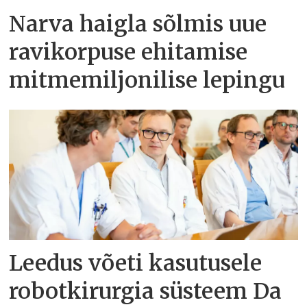
Narva haigla sõlmis uue
ravikorpuse ehitamise
mitmemiljonilise lepingu
Leedus võeti kasutusele
robotkirurgia süsteem Da