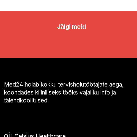
Jälgi meid
Med24 hoiab kokku tervishoiutöötajate aega,
koondades kliiniliseks tööks vajaliku info ja
täiendkoolitused.
OÜ Celsius Healthcare