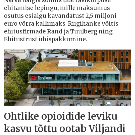
Narva haigla sõlmis uue ravikorpuse
ehitamise lepingu, mille maksumus
osutus esialgu kavandatust 2,5 miljoni
euro võrra kallimaks. Riigihanke võitis
ehitusfirmade Rand ja Tuulberg ning
Ehitustrust ühispakkumine.
Ohtlike opioidide leviku
kasvu tõttu ootab Viljandi