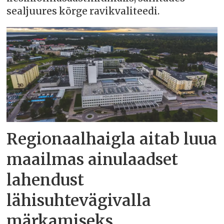
sealjuures kõrge ravikvaliteedi.
Regionaalhaigla aitab luua
maailmas ainulaadset
lahendust
lähisuhtevägivalla
märkamiseks