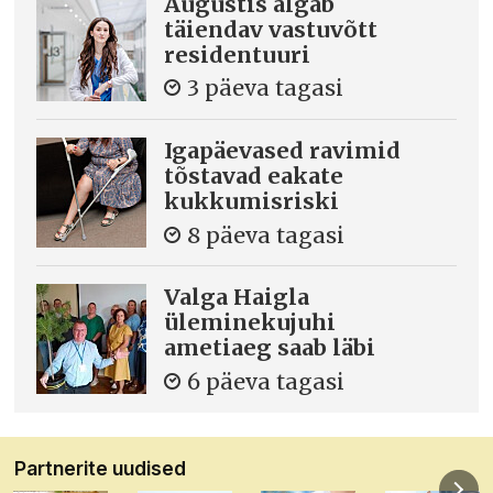
Augustis algab
täiendav vastuvõtt
residentuuri
3 päeva tagasi
Igapäevased ravimid
tõstavad eakate
kukkumisriski
8 päeva tagasi
Valga Haigla
üleminekujuhi
ametiaeg saab läbi
6 päeva tagasi
Partnerite uudised