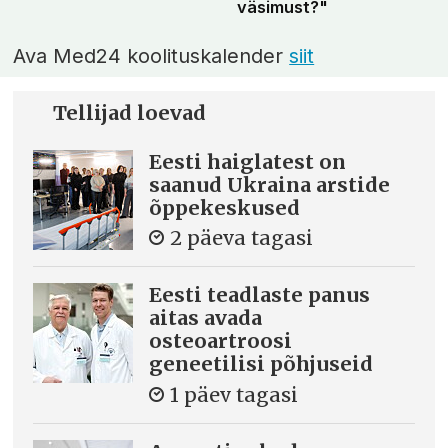
väsimust?"
Ava Med24 koolituskalender
siit
Tellijad loevad
Eesti haiglatest on
saanud Ukraina arstide
õppekeskused
2 päeva tagasi
Eesti teadlaste panus
aitas avada
osteoartroosi
geneetilisi põhjuseid
1 päev tagasi