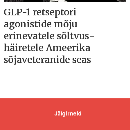
GLP-1 retseptori
agonistide mõju
erinevatele sõltvus­
häiretele Ameerika
sõjaveteranide seas
Jälgi meid