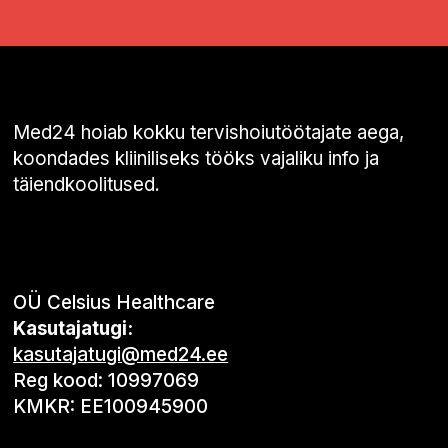
Med24 hoiab kokku tervishoiutöötajate aega,
koondades kliiniliseks tööks vajaliku info ja
täiendkoolitused.
OÜ Celsius Healthcare
Kasutajatugi:
kasutajatugi@med24.ee
Reg kood: 10997069
KMKR: EE100945900