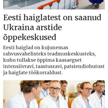
Eesti haiglatest on saanud
Ukraina arstide
õppekeskused
Eesti haiglad on kujunemas
rahvusvahelisteks teadmuskeskusteks,
kuhu tullakse õppima kaasaegset
intensiivravi, taastusravi, patsiendiohutust
ja haiglate töökorraldust.