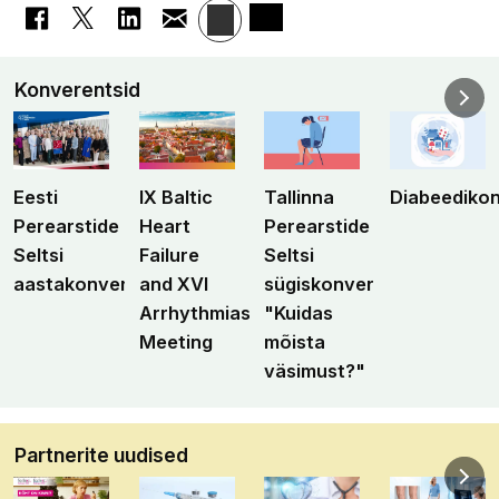
Konverentsid
Eesti
IX Baltic
Tallinna
Diabeediko
Perearstide
Heart
Perearstide
Seltsi
Failure
Seltsi
aastakonverents
and XVI
sügiskonverents
Arrhythmias
"Kuidas
Meeting
mõista
väsimust?"
Partnerite uudised