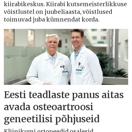
kiirabikeskus. Kiirabi kutsemeisterlikkuse
võistlustel on juubeliaasta, võistlused
toimuvad juba kümnendat korda.
Eesti teadlaste panus aitas
avada osteoartroosi
geneetilisi põhjuseid
Kliinikumi ortopeedid osalesid