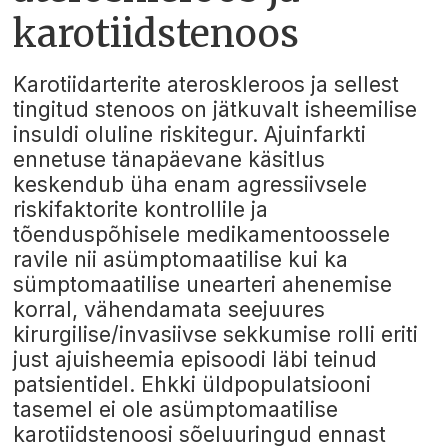
karotiidstenoos
Karotiidarterite ateroskleroos ja sellest
tingitud stenoos on jätkuvalt isheemilise
insuldi oluline riskitegur. Ajuinfarkti
ennetuse tänapäevane käsitlus
keskendub üha enam agressiivsele
riskifaktorite kontrollile ja
tõenduspõhisele medikamentoossele
ravile nii asümptomaatilise kui ka
sümptomaatilise unearteri ahenemise
korral, vähendamata seejuures
kirurgilise/invasiivse sekkumise rolli eriti
just ajuisheemia episoodi läbi teinud
patsientidel. Ehkki üldpopulatsiooni
tasemel ei ole asümptomaatilise
karotiidstenoosi sõeluuringud ennast