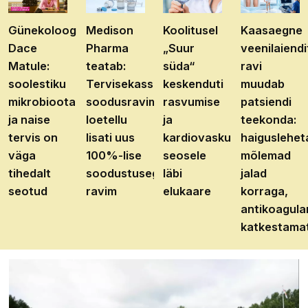
Günekoloog
Medison
Koolitusel
Kaasaegne
Dace
Pharma
„Suur
veenilaiendi
Matule:
teatab:
süda“
ravi
soolestiku
Tervisekassa
keskenduti
muudab
mikrobioota
soodusravimite
rasvumise
patsiendi
ja naise
loetellu
ja
teekonda:
tervis on
lisati uus
kardiovaskulaarhaiguste
haiguslehet
väga
100%-lise
seosele
mõlemad
tihedalt
soodustusega
läbi
jalad
seotud
ravim
elukaare
korraga,
antikoagula
katkestama