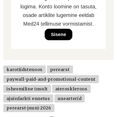
logima. Konto loomine on tasuta,
osade artiklite lugemine eeldab
Med24 tellimuse vormistamist.
Sisene
karotiidstenoos
perearst
paywall-paid-and-promotional-content
isheemiline insult
ateroskleroos
ajuinfarkti ennetus
unearterid
perearst-juuni-2026