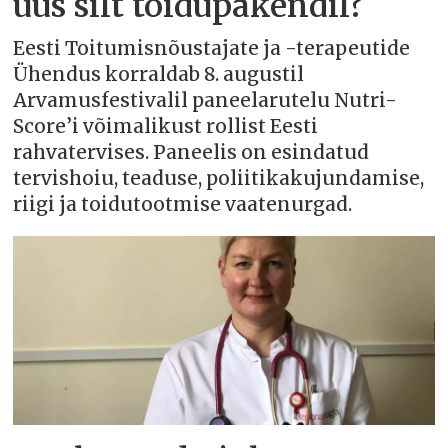
uus silt toidupakendil?
Eesti Toitumisnõustajate ja -terapeutide
Ühendus korraldab 8. augustil
Arvamusfestivalil paneelarutelu Nutri-
Score’i võimalikust rollist Eesti
rahvatervises. Paneelis on esindatud
tervishoiu, teaduse, poliitikakujundamise,
riigi ja toidutootmise vaatenurgad.