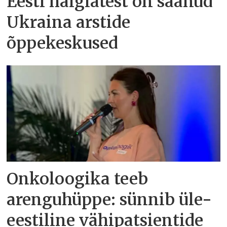
Eesti haiglatest on saanud
Ukraina arstide
õppekeskused
Onkoloogika teeb
arenguhüppe: sünnib üle-
eestiline vähipatsientide