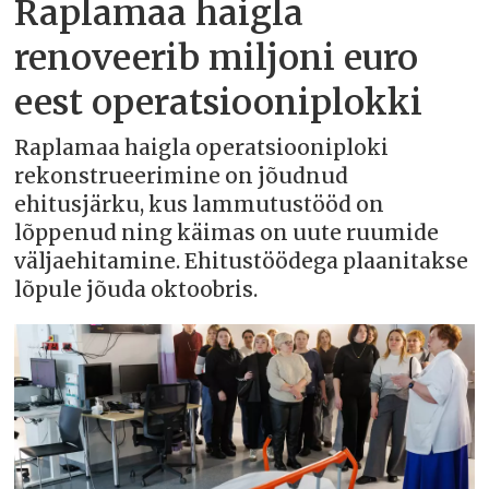
Raplamaa haigla
renoveerib miljoni euro
eest operatsiooniplokki
Raplamaa haigla operatsiooniploki
rekonstrueerimine on jõudnud
ehitusjärku, kus lammutustööd on
lõppenud ning käimas on uute ruumide
väljaehitamine. Ehitustöödega plaanitakse
lõpule jõuda oktoobris.