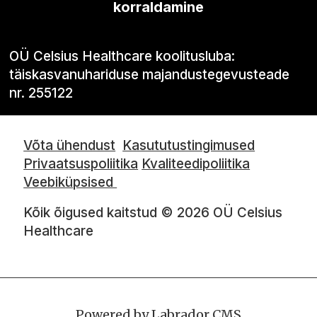
korraldamine
OÜ Celsius Healthcare koolitusluba:
täiskasvanuhariduse majandustegevusteade
nr. 255122
Võta ühendust
Kasututustingimused
Privaatsuspoliitika
Kvaliteedipoliitika
Veebiküpsised
Kõik õigused kaitstud © 2026 OÜ Celsius
Healthcare
Powered by Labrador CMS