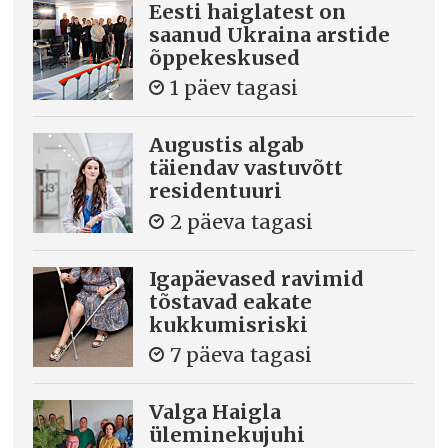
Eesti haiglatest on
saanud Ukraina arstide
õppekeskused
1 päev tagasi
Augustis algab
täiendav vastuvõtt
residentuuri
2 päeva tagasi
Igapäevased ravimid
tõstavad eakate
kukkumisriski
7 päeva tagasi
Valga Haigla
üleminekujuhi