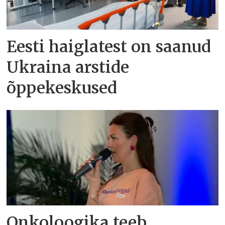
Eesti haiglatest on saanud
Ukraina arstide
õppekeskused
Onkoloogika teeb