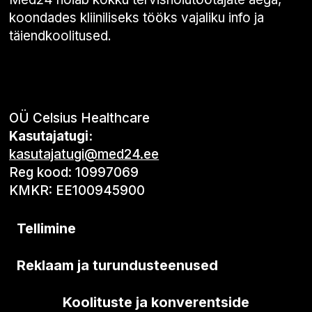
koondades kliiniliseks tööks vajaliku info ja
täiendkoolitused.
OÜ Celsius Healthcare
Kasutajatugi:
kasutajatugi@med24.ee
Reg kood: 10997069
KMKR: EE100945900
Tellimine
Reklaam ja turundusteenused
Koolituste ja konverentside