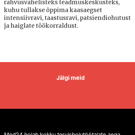
rahvusvahelisteks teadmuskeskusteks,
kuhu tullakse õppima kaasaegset
intensiivravi, taastusravi, patsiendiohutust
ja haiglate töökorraldust.
Jälgi meid
Med24 hoiab kokku tervishoiutöötajate aega,