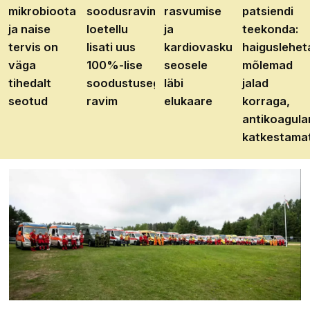
mikrobioota
soodusravimite
rasvumise
patsiendi
ja naise
loetellu
ja
teekonda:
tervis on
lisati uus
kardiovaskulaarhaiguste
haiguslehet
väga
100%-lise
seosele
mõlemad
tihedalt
soodustusega
läbi
jalad
seotud
ravim
elukaare
korraga,
antikoagula
katkestama