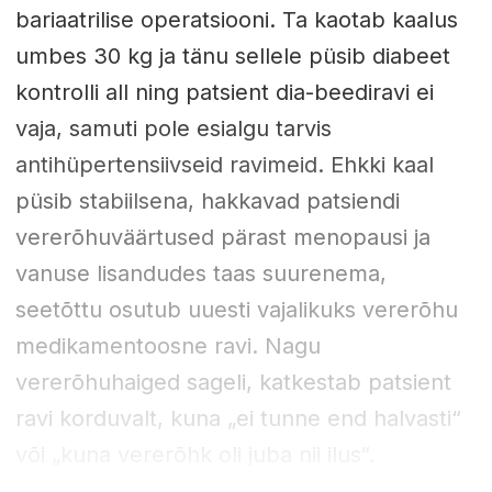
bariaatrilise operatsiooni. Ta kaotab kaalus
umbes 30 kg ja tänu sellele püsib diabeet
kontrolli all ning patsient dia-beediravi ei
vaja, samuti pole esialgu tarvis
antihüpertensiivseid ravimeid. Ehkki kaal
püsib stabiilsena, hakkavad patsiendi
vererõhuväärtused pärast menopausi ja
vanuse lisandudes taas suurenema,
seetõttu osutub uuesti vajalikuks vererõhu
medikamentoosne ravi. Nagu
vererõhuhaiged sageli, katkestab patsient
ravi korduvalt, kuna „ei tunne end halvasti“
või „kuna vererõhk oli juba nii ilus“.