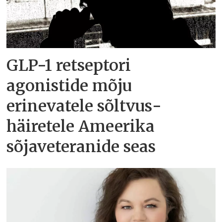
GLP-1 retseptori
agonistide mõju
erinevatele sõltvus­
häiretele Ameerika
sõjaveteranide seas