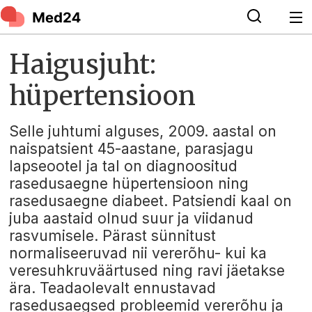
Haigusjuht:
hüpertensioon
Selle juhtumi alguses, 2009. aastal on
naispatsient 45-aastane, parasjagu
lapseootel ja tal on diagnoositud
rasedusaegne hüpertensioon ning
rasedusaegne diabeet. Patsiendi kaal on
juba aastaid olnud suur ja viidanud
rasvumisele. Pärast sünnitust
normaliseeruvad nii vererõhu- kui ka
veresuhkruväärtused ning ravi jäetakse
ära. Teadaolevalt ennustavad
rasedusaegsed probleemid vererõhu ja