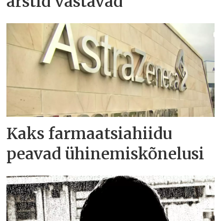
arstid vastavad
Kaks farmaatsiahiidu
peavad ühinemiskõnelusi