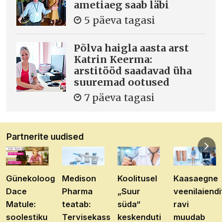
ametiaeg saab läbi
5 päeva tagasi
Põlva haigla aasta arst
Katrin Keerma:
arstitööd saadavad üha
suuremad ootused
7 päeva tagasi
Partnerite uudised
Günekoloog
Medison
Koolitusel
Kaasaegne
Dace
Pharma
„Suur
veenilaiendi
Matule:
teatab:
süda“
ravi
soolestiku
Tervisekassa
keskenduti
muudab