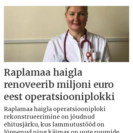
Raplamaa haigla
renoveerib miljoni euro
eest operatsiooniplokki
Raplamaa haigla operatsiooniploki
rekonstrueerimine on jõudnud
ehitusjärku, kus lammutustööd on
lõppenud ning käimas on uute ruumide