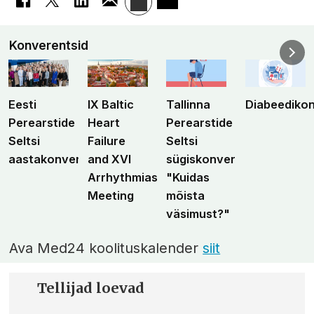
Konverentsid
Eesti
IX Baltic
Tallinna
Diabeediko
Perearstide
Heart
Perearstide
Seltsi
Failure
Seltsi
aastakonverents
and XVI
sügiskonverents
Arrhythmias
"Kuidas
Meeting
mõista
väsimust?"
Ava Med24 koolituskalender
siit
Tellijad loevad