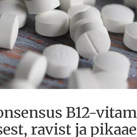
onsensus B12-vitam
st, ravist ja pikaa