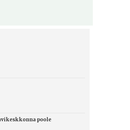
konverents 2
ravikeskkonna poole