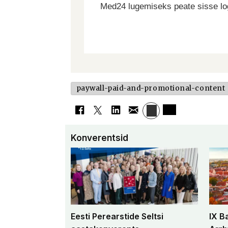
Med24 lugemiseks peate sisse log
paywall-paid-and-promotional-content
Konverentsid
Eesti Perearstide Seltsi
IX B