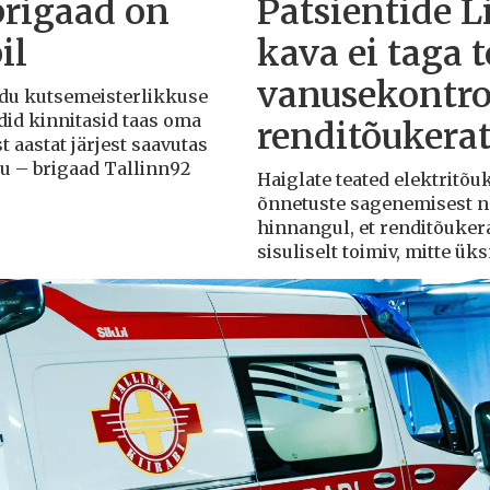
brigaad on
Patsientide L
il
kava ei taga 
vanusekontro
Liidu kutsemeisterlikkuse
adid kinnitasid taas oma
renditõukera
t aastat järjest saavutas
du – brigaad Tallinn92
Haiglate teated elektritõ
õnnetuste sagenemisest näi
hinnangul, et renditõuker
sisuliselt toimiv, mitte ü