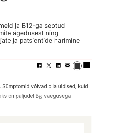
omeid ja B12-ga seotud
omite ägedusest ning
ate ja patsientide harimine
. Sümptomid võivad olla üldised, kuid
ks on paljudel B
vaegusega
12