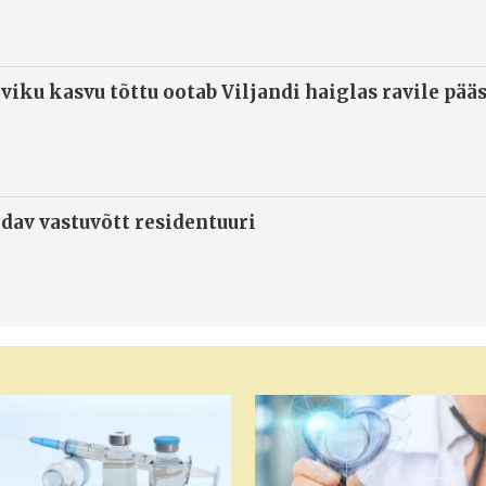
viku kasvu tõttu ootab Viljandi haiglas ravile pää
ndav vastuvõtt residentuuri