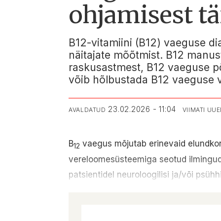
ohjamisest t
B12-vitamiini (B12) vaeguse di
näitajate mõõtmist. B12 manust
raskusastmest, B12 vaeguse põh
võib hõlbustada B12 vaeguse v
23.02.2026 - 11:04
AVALDATUD
VIIMATI UU
B
vaegus mõjutab erinevaid elundkond
12
vereloomesüsteemiga seotud ilmingud 
patsientidel neuroloogilisi ja/või psühh