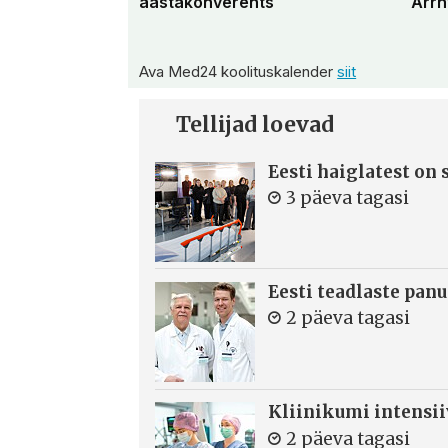
aastakonverents
Arrh
Ava Med24 koolituskalender
siit
Tellijad loevad
Eesti haiglatest on
3 päeva tagasi
Eesti teadlaste panu
2 päeva tagasi
Kliinikumi intensi
2 päeva tagasi