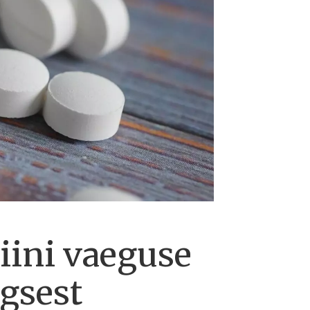
iini vaeguse
egsest