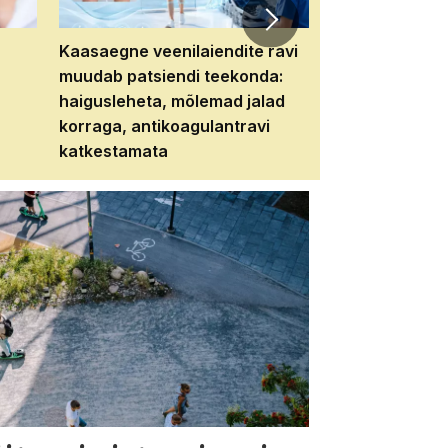
Kaasaegne veenilaiendite ravi
Veebiseminar:
muudab patsiendi teekonda:
patsiendi neere
haigusleheta, mõlemad jalad
tema tulevikku
korraga, antikoagulantravi
katkestamata