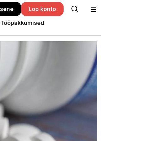
isene
Loo konto
Tööpakkumised