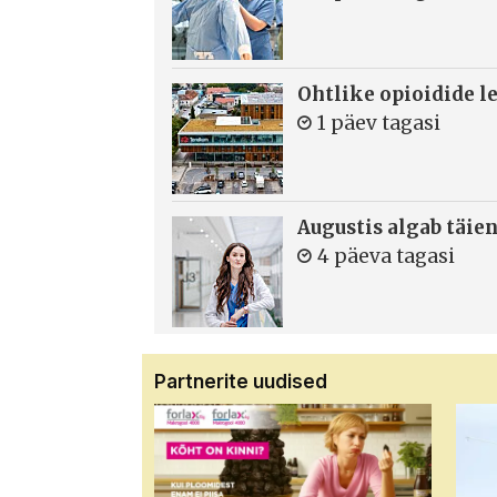
Ohtlike opioidide le
1 päev tagasi
Augustis algab täie
4 päeva tagasi
Partnerite uudised