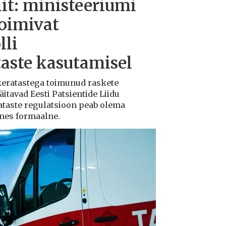
iit: ministeeriumi
toimivat
lli
taste kasutamisel
ukeratastega toimunud raskete
tavad Eesti Patsientide Liidu
ataste regulatsioon peab olema
ksnes formaalne.