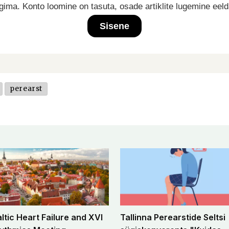
ima. Konto loomine on tasuta, osade artiklite lugemine eel
Sisene
perearst
altic Heart Failure and XVI
Tallinna Perearstide Seltsi