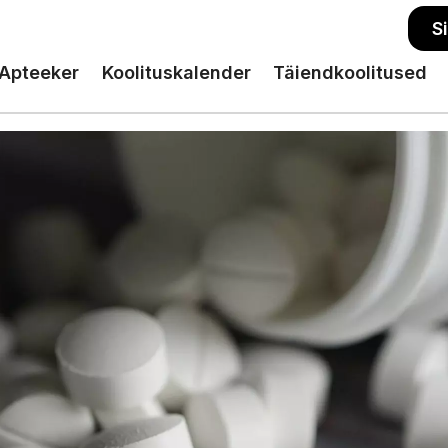
S
Apteeker
Koolituskalender
Täiendkoolitused