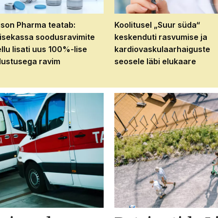
son Pharma teatab:
Koolitusel „Suur süda“
isekassa soodusravimite
keskenduti rasvumise ja
ellu lisati uus 100%-lise
kardiovaskulaarhaiguste
ustusega ravim
seosele läbi elukaare