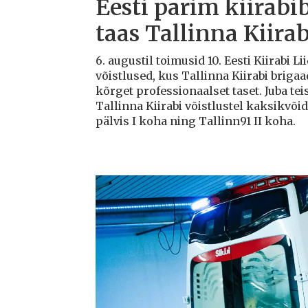
Eesti parim kiirabi
taas Tallinna Kiirab
6. augustil toimusid 10. Eesti Kiirabi 
võistlused, kus Tallinna Kiirabi briga
kõrget professionaalset taset. Juba teis
Tallinna Kiirabi võistlustel kaksikvõi
pälvis I koha ning Tallinn91 II koha.