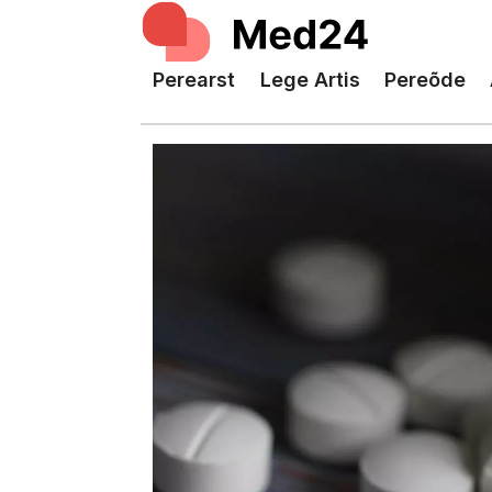
Perearst
Lege Artis
Pereõde