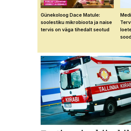
Günekoloog Dace Matule:
Medi
soolestiku mikrobioota ja naise
Terv
tervis on väga tihedalt seotud
loet
sood