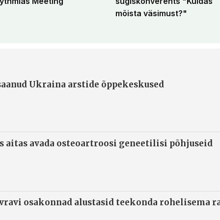
ythmias Meeting
sügiskonverents "Kuidas
mõista väsimust?"
 saanud Ukraina arstide õppekeskused
s aitas avada osteoartroosi geneetilisi põhjuseid
ivravi osakonnad alustasid teekonda rohelisema 