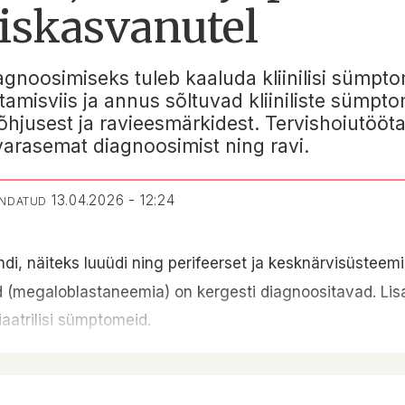
äiskasvanutel
agnoosimiseks tuleb kaaluda kliinilisi sümpt
amisviis ja annus sõltuvad kliiniliste sümpt
jusest ja ravieesmärkidest. Tervishoiutöötaj
arasemat diagnoosimist ning ravi.
13.04.2026 - 12:24
ENDATUD
i, näiteks luuüdi ning perifeerset ja kesknärvisüsteemi
(megaloblastaneemia) on kergesti diagnoositavad. Lisa
iaatrilisi sümptomeid.