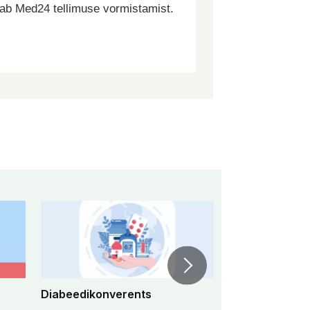
dab Med24 tellimuse vormistamist.
Diabeedikonverents
Peremeditsiini 