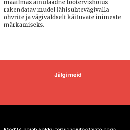
maailmas ainulaadne töötervishoius
rakendatav mudel lähisuhtevägivalla
ohvrite ja vägivaldselt käituvate inimeste
märkamiseks.
Jälgi meid
Med24 hoiab kokku tervishoiutöötajate aega,