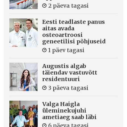
2 päeva tagasi
Eesti teadlaste panus
aitas avada
osteoartroosi
geneetilisi põhjuseid
1 päev tagasi
Augustis algab
täiendav vastuvõtt
residentuuri
3 päeva tagasi
Valga Haigla
üleminekujuhi
ametiaeg saab läbi
6 päeva tagasi