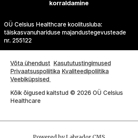
korraldamine
OÜ Celsius Healthcare koolitusluba:
täiskasvanuhariduse majandustegevusteade
nr. 255122
Võta ühendust
Kasututustingimused
Privaatsuspoliitika
Kvaliteedipoliitika
Veebiküpsised
Kõik õigused kaitstud © 2026 OÜ Celsius
Healthcare
Powered by Labrador CMS