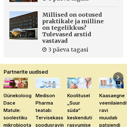
Millised on ootused
praktikale ja milline
on tegelikkus?
Tulevased arstid
vastavad
3 päeva tagasi
Partnerite uudised
Günekoloog
Medison
Koolitusel
Kaasaegne
Dace
Pharma
„Suur
veenilaiendi
Matule:
teatab:
süda“
ravi
soolestiku
Tervisekassa
keskenduti
muudab
mikrobioota
soodusravimite
rasvumise
patsiendi