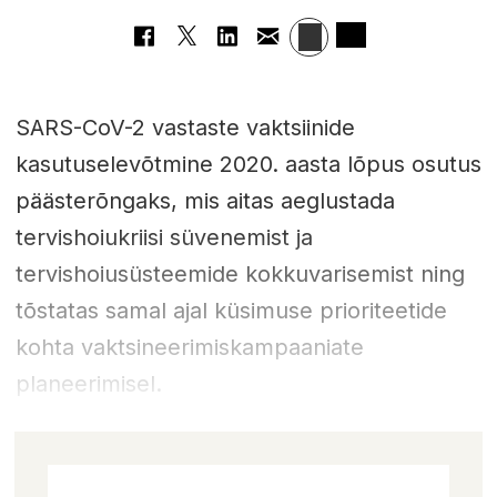
SARS-CoV-2 vastaste vaktsiinide
kasutuselevõtmine 2020. aasta lõpus osutus
päästerõngaks, mis aitas aeglustada
tervishoiukriisi süvenemist ja
tervishoiusüsteemide kokkuvarisemist ning
tõstatas samal ajal küsimuse prioriteetide
kohta vaktsineerimiskampaaniate
planeerimisel.