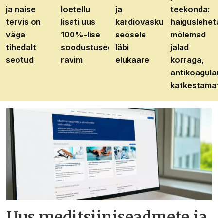
ja naise
loetellu
ja
teekonda:
tervis on
lisati uus
kardiovaskulaarhaiguste
haiguslehet
väga
100%-lise
seosele
mõlemad
tihedalt
soodustusega
läbi
jalad
seotud
ravim
elukaare
korraga,
antikoagula
katkestama
Uus meditsiiniseadmete ja