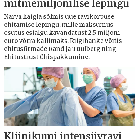
mitmemiljonilise lepingu
Narva haigla sõlmis uue ravikorpuse
ehitamise lepingu, mille maksumus
osutus esialgu kavandatust 2,5 miljoni
euro võrra kallimaks. Riigihanke võitis
ehitusfirmade Rand ja Tuulberg ning
Ehitustrust ühispakkumine.
Kliinikumi intensiivravi