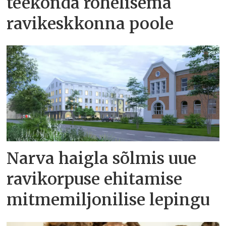
teekonda rohelisema
ravikeskkonna poole
Narva haigla sõlmis uue
ravikorpuse ehitamise
mitmemiljonilise lepingu