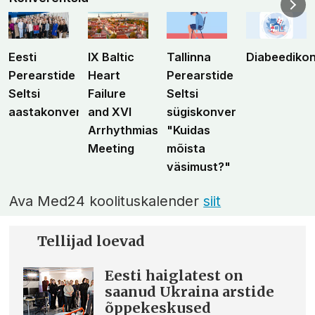
Eesti
IX Baltic
Tallinna
Diabeediko
Perearstide
Heart
Perearstide
Seltsi
Failure
Seltsi
aastakonverents
and XVI
sügiskonverents
Arrhythmias
"Kuidas
Meeting
mõista
väsimust?"
Ava Med24 koolituskalender
siit
Tellijad loevad
Eesti haiglatest on
saanud Ukraina arstide
õppekeskused