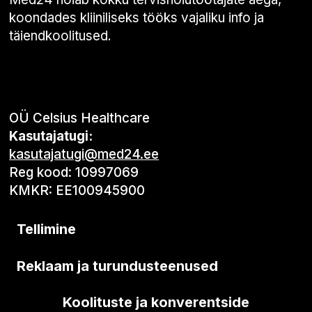
koondades kliiniliseks tööks vajaliku info ja
täiendkoolitused.
OÜ Celsius Healthcare
Kasutajatugi:
kasutajatugi@med24.ee
Reg kood: 10997069
KMKR: EE100945900
Tellimine
Reklaam ja turundusteenused
Koolituste ja konverentside