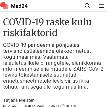
COVID-19 raske kulu
riskifaktorid
COVID-19 pandeemia põhjustas
tervishoiusüsteemide ülekoormatust
kogu maailmas. Vaatamata
laiaulatuslikele piirangutele, elanikkonna
informeerimisele ja muudele SARS-CoV-2
leviku tõkestamisele suunatud
ennetusmeetmetele levis viirus ikka
tohutu kiirusega üle kogu maailma.
Tatjana Meister
PEREARST, DOKTORANT, TARTU ÜLIKOOLI