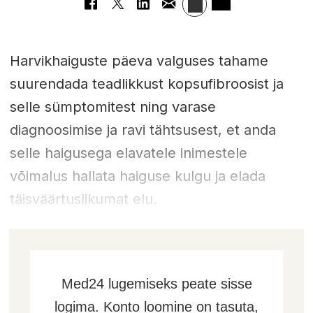
Harvikhaiguste päeva valguses tahame
suurendada teadlikkust kopsufibroosist ja
selle sümptomitest ning varase
diagnoosimise ja ravi tähtsusest, et anda
selle haigusega elavatele inimestele
võimalus hallata haiguse kulgu ja elada
täisväärtuslikumat elu.
Med24 lugemiseks peate sisse
logima. Konto loomine on tasuta,