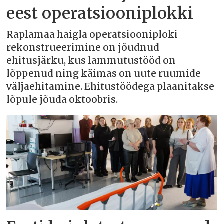
eest operatsiooniplokki
Raplamaa haigla operatsiooniploki
rekonstrueerimine on jõudnud
ehitusjärku, kus lammutustööd on
lõppenud ning käimas on uute ruumide
väljaehitamine. Ehitustöödega plaanitakse
lõpule jõuda oktoobris.