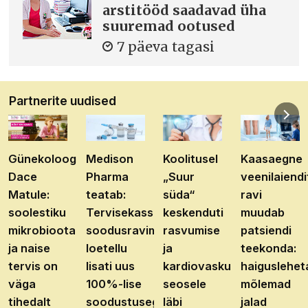
arstitööd saadavad üha
suuremad ootused
7 päeva tagasi
Partnerite uudised
Günekoloog
Medison
Koolitusel
Kaasaegne
Dace
Pharma
„Suur
veenilaiendi
Matule:
teatab:
süda“
ravi
soolestiku
Tervisekassa
keskenduti
muudab
mikrobioota
soodusravimite
rasvumise
patsiendi
ja naise
loetellu
ja
teekonda:
tervis on
lisati uus
kardiovaskulaarhaiguste
haiguslehet
väga
100%-lise
seosele
mõlemad
tihedalt
soodustusega
läbi
jalad