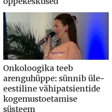
õppekeskused
Onkoloogika teeb
arenguhüppe: sünnib üle-
eestiline vähipatsientide
kogemustoetamise
süsteem