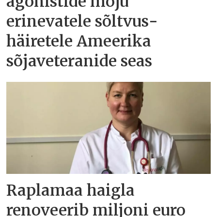
agonistide mõju
erinevatele sõltvus­
häiretele Ameerika
sõjaveteranide seas
Raplamaa haigla
renoveerib miljoni euro