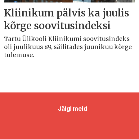
Kliinikum pälvis ka juulis
kõrge soovitusindeksi
Tartu Ülikooli Kliinikumi soovitusindeks
oli juulikuus 89, säilitades juunikuu kõrge
tulemuse.
Jälgi meid