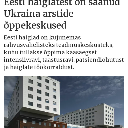
Eesti haiglatest on saanud
Ukraina arstide
õppekeskused
Eesti haiglad on kujunemas
rahvusvahelisteks teadmuskeskusteks,
kuhu tullakse õppima kaasaegset
intensiivravi, taastusravi, patsiendiohutust
ja haiglate töökorraldust.