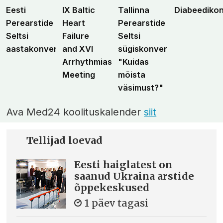
Eesti
IX Baltic
Tallinna
Diabeediko
Perearstide
Heart
Perearstide
Seltsi
Failure
Seltsi
aastakonverents
and XVI
sügiskonverents
Arrhythmias
"Kuidas
Meeting
mõista
väsimust?"
Ava Med24 koolituskalender
siit
Tellijad loevad
Eesti haiglatest on
saanud Ukraina arstide
õppekeskused
1 päev tagasi