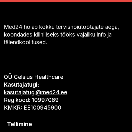
Med24 hoiab kokku tervishoiutöötajate aega,
koondades kliiniliseks tööks vajaliku info ja
täiendkoolitused.
OÜ Celsius Healthcare
Kasutajatugi:
kasutajatugi@med24.ee
Reg kood: 10997069
KMKR: EE100945900
Tellimine