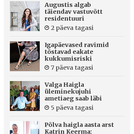
Augustis algab
täiendav vastuvõtt
residentuuri
2 päeva tagasi
Igapäevased ravimid
tõstavad eakate
kukkumisriski
7 päeva tagasi
Valga Haigla
üleminekujuhi
ametiaeg saab läbi
5 päeva tagasi
Põlva haigla aasta arst
Katrin Keerma: