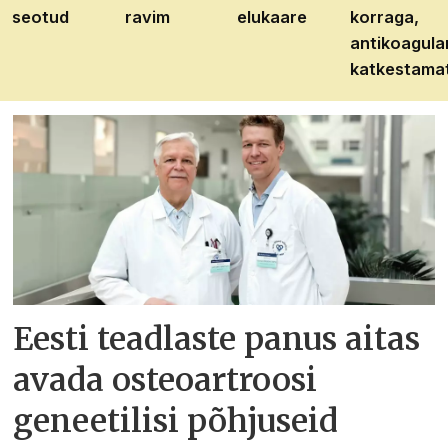
seotud
ravim
elukaare
korraga,
antikoagula
katkestama
Eesti teadlaste panus aitas
avada osteoartroosi
geneetilisi põhjuseid