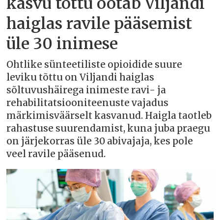
kasvu tõttu ootab Viljandi
haiglas ravile pääsemist
üle 30 inimese
Ohtlike sünteetiliste opioidide suure
leviku tõttu on Viljandi haiglas
sõltuvushäirega inimeste ravi- ja
rehabilitatsiooniteenuste vajadus
märkimisväärselt kasvanud. Haigla taotleb
rahastuse suurendamist, kuna juba praegu
on järjekorras üle 30 abivajaja, kes pole
veel ravile pääsenud.