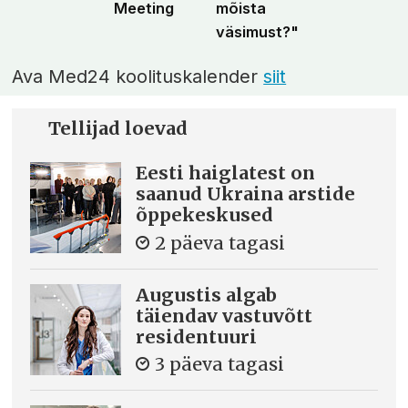
Meeting
mõista
väsimust?"
Ava Med24 koolituskalender
siit
Tellijad loevad
Eesti haiglatest on
saanud Ukraina arstide
õppekeskused
2 päeva tagasi
Augustis algab
täiendav vastuvõtt
residentuuri
3 päeva tagasi