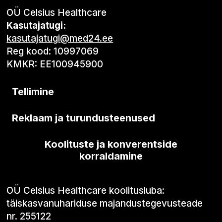
OÜ Celsius Healthcare
Kasutajatugi:
kasutajatugi@med24.ee
Reg kood: 10997069
KMKR: EE100945900
Tellimine
Reklaam ja turundusteenused
Koolituste ja konverentside
korraldamine
OÜ Celsius Healthcare koolitusluba:
täiskasvanuhariduse majandustegevusteade
nr. 255122