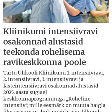
Kliinikumi intensiivravi
osakonnad alustasid
teekonda rohelisema
ravikeskkonna poole
Tartu Ülikooli Kliinikumi 1. intensiivravi,
2. intensiivravi, 3. intensiivravi ja
lasteintensiivravi osakonnad alustasid
2025. aasta sügisel
keskkonnaprogrammiga „Roheline
intensiiv“, mille eesmärk on muuta haigla
üks ressursimahukamaid ravivaldkondi