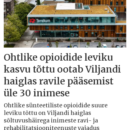
Ohtlike opioidide leviku
kasvu tõttu ootab Viljandi
haiglas ravile pääsemist
üle 30 inimese
Ohtlike sünteetiliste opioidide suure
leviku tõttu on Viljandi haiglas
sõltuvushäirega inimeste ravi- ja
rehabilitatsiooniteenuste vajadus