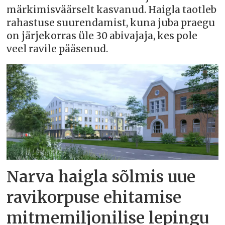
märkimisväärselt kasvanud. Haigla taotleb
rahastuse suurendamist, kuna juba praegu
on järjekorras üle 30 abivajaja, kes pole
veel ravile pääsenud.
Narva haigla sõlmis uue
ravikorpuse ehitamise
mitmemiljonilise lepingu