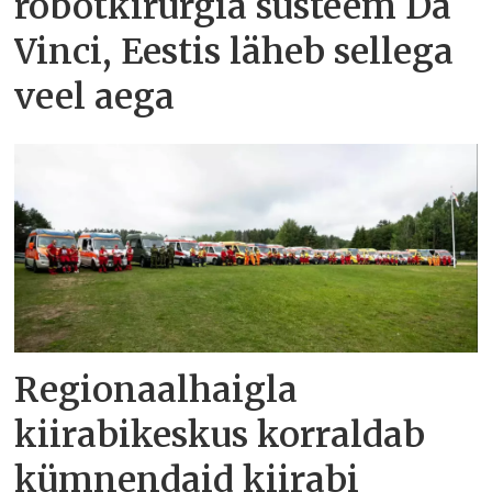
robotkirurgia süsteem Da
Vinci, Eestis läheb sellega
veel aega
Regionaalhaigla
kiirabikeskus korraldab
kümnendaid kiirabi