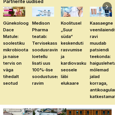
Partnerite uudised
Günekoloog
Medison
Koolitusel
Kaasaegne
Dace
Pharma
„Suur
veenilaiendi
Matule:
teatab:
süda“
ravi
soolestiku
Tervisekassa
keskenduti
muudab
mikrobioota
soodusravimite
rasvumise
patsiendi
ja naise
loetellu
ja
teekonda:
tervis on
lisati uus
kardiovaskulaarhaiguste
haiguslehet
väga
100%-lise
seosele
mõlemad
tihedalt
soodustusega
läbi
jalad
seotud
ravim
elukaare
korraga,
antikoagula
katkestama