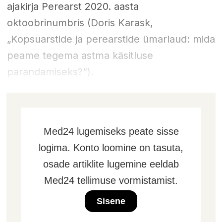
ajakirja Perearst 2020. aasta
oktoobrinumbris (Doris Karask,
„Kopsuarstide ja perearstide ümarlaud: mida
peame tegema astma käsitluse
parandamiseks?“).
Med24 lugemiseks peate sisse
logima. Konto loomine on tasuta,
osade artiklite lugemine eeldab
Med24 tellimuse vormistamist.
Sisene