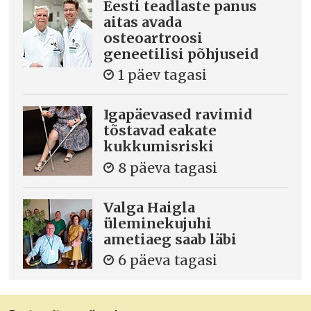
Eesti teadlaste panus
aitas avada
osteoartroosi
geneetilisi põhjuseid
1 päev tagasi
Igapäevased ravimid
tõstavad eakate
kukkumisriski
8 päeva tagasi
Valga Haigla
üleminekujuhi
ametiaeg saab läbi
6 päeva tagasi