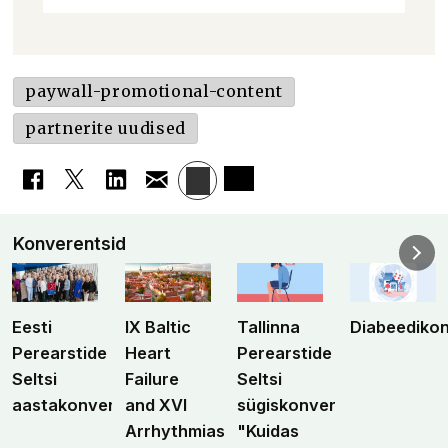
paywall-promotional-content
partnerite uudised
Konverentsid
Eesti
IX Baltic
Tallinna
Diabeediko
Perearstide
Heart
Perearstide
Seltsi
Failure
Seltsi
aastakonverents
and XVI
sügiskonverents
Arrhythmias
"Kuidas