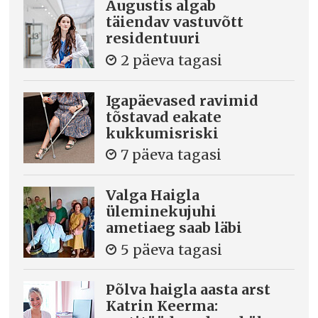
Augustis algab
täiendav vastuvõtt
residentuuri
2 päeva tagasi
Igapäevased ravimid
tõstavad eakate
kukkumisriski
7 päeva tagasi
Valga Haigla
üleminekujuhi
ametiaeg saab läbi
5 päeva tagasi
Põlva haigla aasta arst
Katrin Keerma: