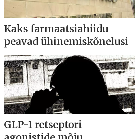
Kaks farmaatsiahiidu
peavad ühinemiskõnelusi
GLP-1 retseptori
agonistide mõju