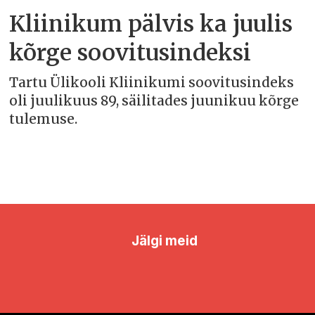
Kliinikum pälvis ka juulis
kõrge soovitusindeksi
Tartu Ülikooli Kliinikumi soovitusindeks
oli juulikuus 89, säilitades juunikuu kõrge
tulemuse.
Jälgi meid