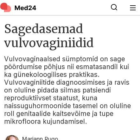
Sagedasemad
vulvovaginiidid
Vulvovaginaalsed sümptomid on sage
pöördumise põhjus nii esmatasandil kui
ka günekoloogilises praktikas.
Vulvovaginiitide diagnoosimises ja ravis
on oluline pidada silmas patsiendi
reproduktiivset staatust, kuna
naissuguhormoonide tasemel on oluline
roll genitaalide kaitsevõime ja tupe
mikrofloora kujundamisel.
Mariann Rugo