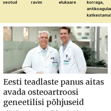
seotud
ravim
elukaare
korraga,
antikoagula
katkestama
Eesti teadlaste panus aitas
avada osteoartroosi
geneetilisi põhjuseid