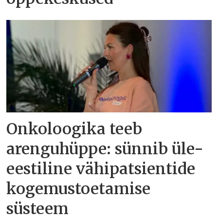
Onkoloogika teeb
arenguhüppe: sünnib üle-
eestiline vähipatsientide
kogemustoetamise
süsteem