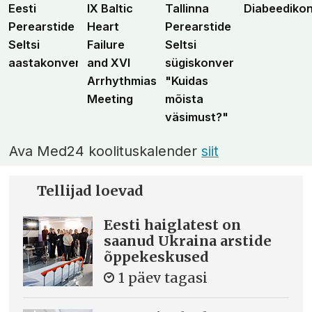
Eesti
IX Baltic
Tallinna
Diabeediko
Perearstide
Heart
Perearstide
Seltsi
Failure
Seltsi
aastakonverents
and XVI
sügiskonverents
Arrhythmias
"Kuidas
Meeting
mõista
väsimust?"
Ava Med24 koolituskalender
siit
Tellijad loevad
Eesti haiglatest on
saanud Ukraina arstide
õppekeskused
1 päev tagasi