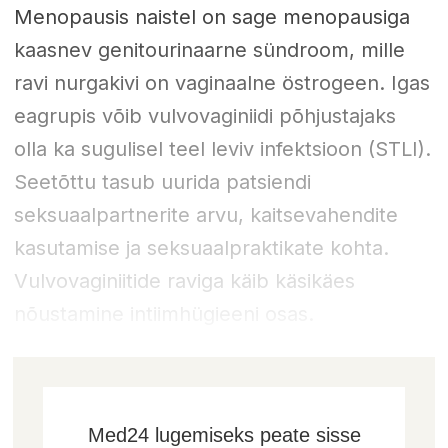
Menopausis naistel on sage menopausiga
kaasnev genitourinaarne sündroom, mille
ravi nurgakivi on vaginaalne östrogeen. Igas
eagrupis võib vulvovaginiidi põhjustajaks
olla ka sugulisel teel leviv infektsioon (STLI).
Seetõttu tasub uurida patsiendi
seksuaalpartnerite arvu, kaitsevahendite
kasutamise ja seksuaalpraktikate kohta.
Vulvovaginiitide raviga käib käsikäes
nõustamine intiimhügieeni osas.
Med24 lugemiseks peate sisse