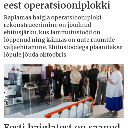
eest operatsiooniplokki
Raplamaa haigla operatsiooniploki
rekonstrueerimine on jõudnud
ehitusjärku, kus lammutustööd on
lõppenud ning käimas on uute ruumide
väljaehitamine. Ehitustöödega plaanitakse
lõpule jõuda oktoobris.
Eesti haiglatest on saanud