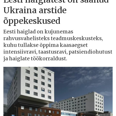
Ukraina arstide
õppekeskused
Eesti haiglad on kujunemas
rahvusvahelisteks teadmuskeskusteks,
kuhu tullakse õppima kaasaegset
intensiivravi, taastusravi, patsiendiohutust
ja haiglate töökorraldust.