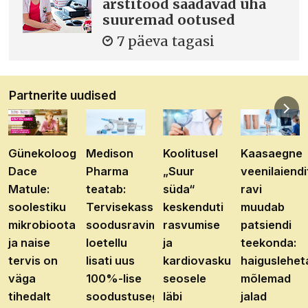
arstitööd saadavad üha
suuremad ootused
7 päeva tagasi
Partnerite uudised
Günekoloog
Medison
Koolitusel
Kaasaegne
Dace
Pharma
„Suur
veenilaiendi
Matule:
teatab:
süda“
ravi
soolestiku
Tervisekassa
keskenduti
muudab
mikrobioota
soodusravimite
rasvumise
patsiendi
ja naise
loetellu
ja
teekonda:
tervis on
lisati uus
kardiovaskulaarhaiguste
haiguslehet
väga
100%-lise
seosele
mõlemad
tihedalt
soodustusega
läbi
jalad