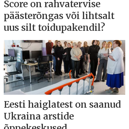
Score on rahvatervise
päästerõngas või lihtsalt
uus silt toidupakendil?
Eesti haiglatest on saanud
Ukraina arstide
õppekeskused