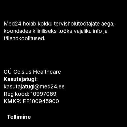
Med24 hoiab kokku tervishoiutöötajate aega,
koondades kliiniliseks tööks vajaliku info ja
täiendkoolitused.
OÜ Celsius Healthcare
Kasutajatugi:
kasutajatugi@med24.ee
Reg kood: 10997069
KMKR: EE100945900
Tellimine