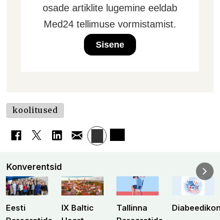
osade artiklite lugemine eeldab
Med24 tellimuse vormistamist.
Sisene
koolitused
Konverentsid
Eesti
IX Baltic
Tallinna
Diabeediko