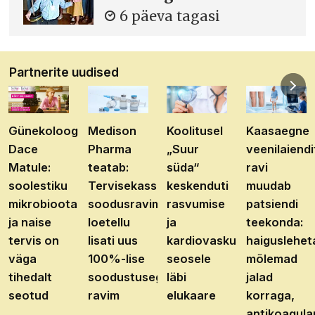
6 päeva tagasi
Partnerite uudised
Günekoloog
Medison
Koolitusel
Kaasaegne
Dace
Pharma
„Suur
veenilaiendi
Matule:
teatab:
süda“
ravi
soolestiku
Tervisekassa
keskenduti
muudab
mikrobioota
soodusravimite
rasvumise
patsiendi
ja naise
loetellu
ja
teekonda:
tervis on
lisati uus
kardiovaskulaarhaiguste
haiguslehet
väga
100%-lise
seosele
mõlemad
tihedalt
soodustusega
läbi
jalad
seotud
ravim
elukaare
korraga,
antikoagula