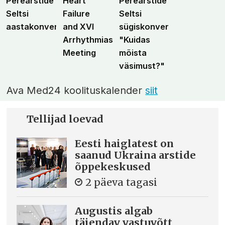
Perearstide
Heart
Perearstide
Seltsi
Failure
Seltsi
aastakonverents
and XVI
sügiskonverents
Arrhythmias
"Kuidas
Meeting
mõista
väsimust?"
Ava Med24 koolituskalender
siit
Tellijad loevad
Eesti haiglatest on
saanud Ukraina arstide
õppekeskused
2 päeva tagasi
Augustis algab
täiendav vastuvõtt