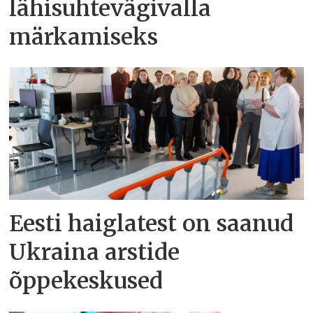
lähisuhtevägivalla
märkamiseks
Eesti haiglatest on saanud
Ukraina arstide
õppekeskused