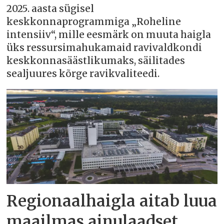
2025. aasta sügisel
keskkonnaprogrammiga „Roheline
intensiiv“, mille eesmärk on muuta haigla
üks ressursimahukamaid ravivaldkondi
keskkonnasäästlikumaks, säilitades
sealjuures kõrge ravikvaliteedi.
Regionaalhaigla aitab luua
maailmas ainulaadset