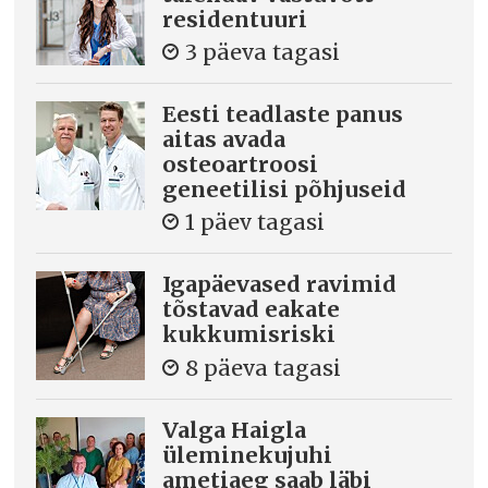
residentuuri
3 päeva tagasi
Eesti teadlaste panus
aitas avada
osteoartroosi
geneetilisi põhjuseid
1 päev tagasi
Igapäevased ravimid
tõstavad eakate
kukkumisriski
8 päeva tagasi
Valga Haigla
üleminekujuhi
ametiaeg saab läbi