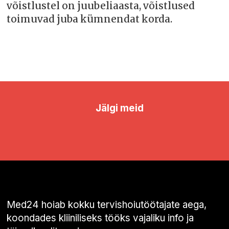
võistlustel on juubeliaasta, võistlused
toimuvad juba kümnendat korda.
Jälgi meid
Med24 hoiab kokku tervishoiutöötajate aega,
koondades kliiniliseks tööks vajaliku info ja