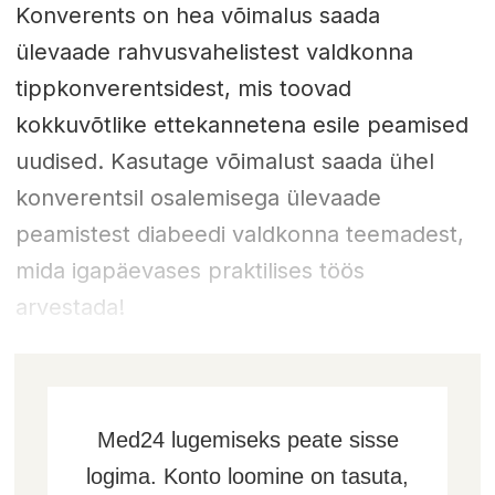
Konverents on hea võimalus saada
ülevaade rahvusvahelistest valdkonna
tippkonverentsidest, mis toovad
kokkuvõtlike ettekannetena esile peamised
uudised. Kasutage võimalust saada ühel
konverentsil osalemisega ülevaade
peamistest diabeedi valdkonna teemadest,
mida igapäevases praktilises töös
arvestada!
Med24 lugemiseks peate sisse
logima. Konto loomine on tasuta,