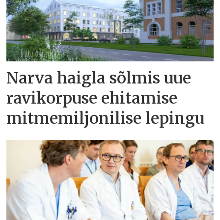
Narva haigla sõlmis uue
ravikorpuse ehitamise
mitmemiljonilise lepingu