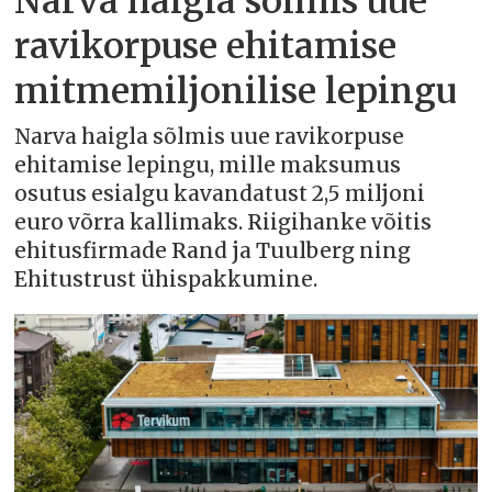
Narva haigla sõlmis uue
ravikorpuse ehitamise
mitmemiljonilise lepingu
Narva haigla sõlmis uue ravikorpuse
ehitamise lepingu, mille maksumus
osutus esialgu kavandatust 2,5 miljoni
euro võrra kallimaks. Riigihanke võitis
ehitusfirmade Rand ja Tuulberg ning
Ehitustrust ühispakkumine.