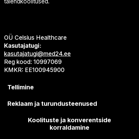
täiendkoolitused.
OÜ Celsius Healthcare
Kasutajatugi:
kasutajatugi@med24.ee
Reg kood: 10997069
KMKR: EE100945900
Tellimine
Reklaam ja turundusteenused
Koolituste ja konverentside
korraldamine