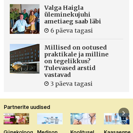
Valga Haigla
üleminekujuhi
ametiaeg saab läbi
6 päeva tagasi
Millised on ootused
praktikale ja milline
on tegelikkus?
Tulevased arstid
vastavad
3 päeva tagasi
Partnerite uudised
Günekoloog
Medison
Koolitusel
Kaasaegne