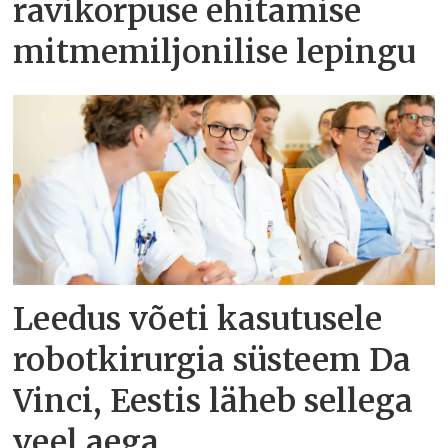
ravikorpuse ehitamise
mitmemiljonilise lepingu
Leedus võeti kasutusele
robotkirurgia süsteem Da
Vinci, Eestis läheb sellega
veel aega