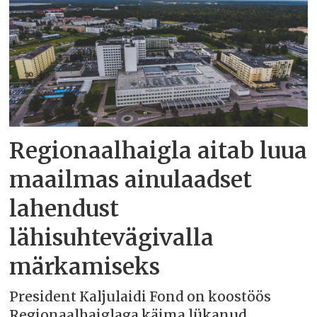
Regionaalhaigla aitab luua
maailmas ainulaadset
lahendust
lähisuhtevägivalla
märkamiseks
President Kaljulaidi Fond on koostöös
Regionaalhaiglaga käima lükanud