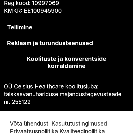
Reg kood: 10997069
KMKR: EE100945900
Tellimine
Reklaam ja turundusteenused
Koolituste ja konverentside
korraldamine
OÜ Celsius Healthcare koolitusluba:
täiskasvanuhariduse majandustegevusteade
nr. 255122
Võta ühendust
Kasututustingimused
Privaatsuspoliitika
Kvaliteedipoliitika