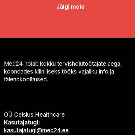
Jälgi meid
Med24 hoiab kokku tervishoiutöötajate aega,
koondades kliiniliseks tööks vajaliku info ja
täiendkoolitused.
OÜ Celsius Healthcare
Kasutajatugi:
kasutajatugi@med24.ee