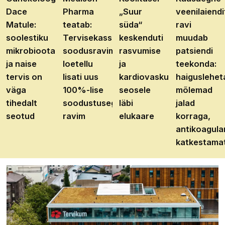
Dace
Pharma
„Suur
veenilaiendi
Matule:
teatab:
süda“
ravi
soolestiku
Tervisekassa
keskenduti
muudab
mikrobioota
soodusravimite
rasvumise
patsiendi
ja naise
loetellu
ja
teekonda:
tervis on
lisati uus
kardiovaskulaarhaiguste
haiguslehet
väga
100%-lise
seosele
mõlemad
tihedalt
soodustusega
läbi
jalad
seotud
ravim
elukaare
korraga,
antikoagula
katkestama