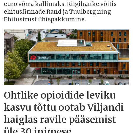
euro võrra kallimaks. Riigihanke võitis
ehitusfirmade Rand ja Tuulberg ning
Ehitustrust ühispakkumine.
Ohtlike opioidide leviku
kasvu tõttu ootab Viljandi
haiglas ravile pääsemist
üle 30 inimese