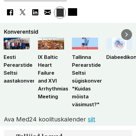
Konverentsid
Eesti
IX Baltic
Tallinna
Diabeediko
Perearstide
Heart
Perearstide
Seltsi
Failure
Seltsi
aastakonverents
and XVI
sügiskonverents
Arrhythmias
"Kuidas
Meeting
mõista
väsimust?"
Ava Med24 koolituskalender
siit