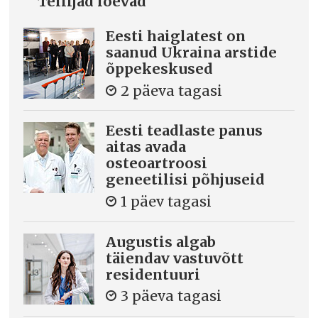
Tellijad loevad
Eesti haiglatest on
saanud Ukraina arstide
õppekeskused
2 päeva tagasi
Eesti teadlaste panus
aitas avada
osteoartroosi
geneetilisi põhjuseid
1 päev tagasi
Augustis algab
täiendav vastuvõtt
residentuuri
3 päeva tagasi