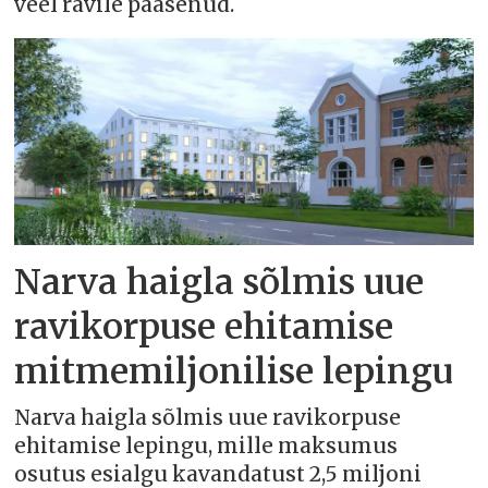
veel ravile pääsenud.
Narva haigla sõlmis uue
ravikorpuse ehitamise
mitmemiljonilise lepingu
Narva haigla sõlmis uue ravikorpuse
ehitamise lepingu, mille maksumus
osutus esialgu kavandatust 2,5 miljoni