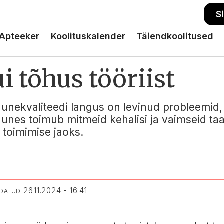
S
Apteeker
Koolituskalender
Täiendkoolitused
 tõhus tööriist
e unekvaliteedi langus on levinud probleemid
est unes toimub mitmeid kehalisi ja vaimseid t
 toimimise jaoks.
26.11.2024 - 16:41
NDATUD