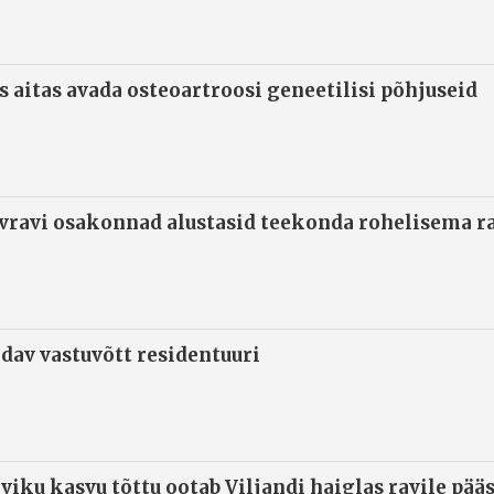
s aitas avada osteoartroosi geneetilisi põhjuseid
ivravi osakonnad alustasid teekonda rohelisema 
ndav vastuvõtt residentuuri
viku kasvu tõttu ootab Viljandi haiglas ravile pää