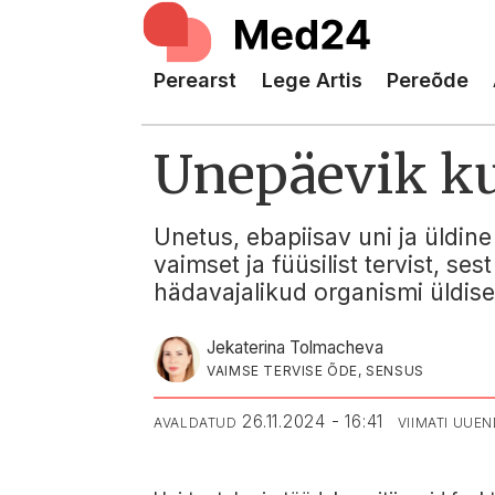
Perearst
Lege Artis
Pereõde
Unepäevik kui
Unetus, ebapiisav uni ja üldin
vaimset ja füüsilist tervist, s
hädavajalikud organismi üldise
Jekaterina Tolmacheva
VAIMSE TERVISE ÕDE, SENSUS
26.11.2024 - 16:41
AVALDATUD
VIIMATI UUE