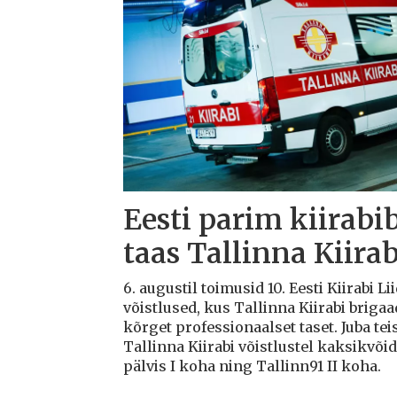
Eesti parim kiirabi
taas Tallinna Kiirab
6. augustil toimusid 10. Eesti Kiirabi 
võistlused, kus Tallinna Kiirabi briga
kõrget professionaalset taset. Juba teis
Tallinna Kiirabi võistlustel kaksikvõi
pälvis I koha ning Tallinn91 II koha.