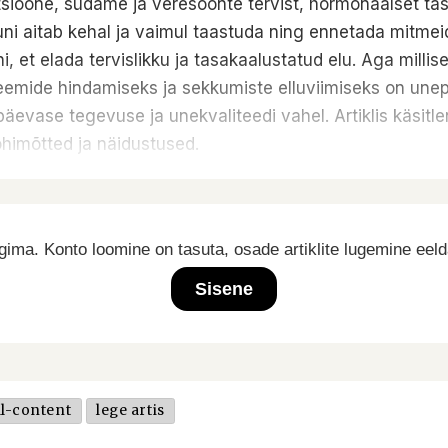
nktsioone, südame ja veresoonte tervist, hormonaalset 
 uni aitab kehal ja vaimul taastuda ning ennetada mitmei
, et elada tervislikku ja tasakaalustatud elu. Aga millisei
mide hindamiseks ja sekkumiste elluviimiseks on unepäe
päevase tegevuse ja unekvaliteedi vahel. Artiklis käsitl
õhimõtted ja näidustused.
ima. Konto loomine on tasuta, osade artiklite lugemine eel
Sisene
l-content
lege artis