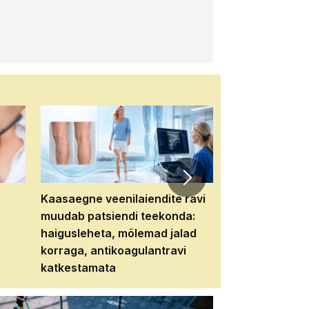
Kaasaegne veenilaiendite ravi
Veebiseminar:
muudab patsiendi teekonda:
patsiendi neere
haigusleheta, mõlemad jalad
tema tulevikku
korraga, antikoagulantravi
katkestamata