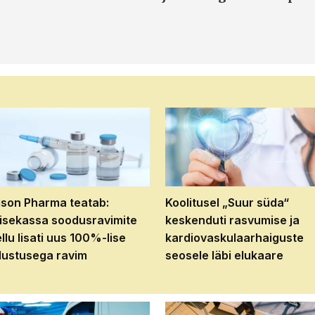
son Pharma teatab:
Koolitusel „Suur süda“
isekassa soodusravimite
keskenduti rasvumise ja
ellu lisati uus 100%-lise
kardiovaskulaarhaiguste
ustusega ravim
seosele läbi elukaare