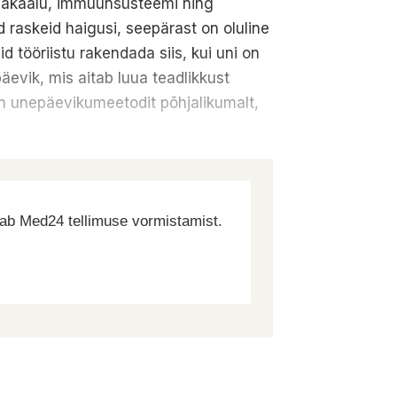
tasakaalu, immuunsüsteemi ning
d raskeid haigusi, seepärast on oluline
d tööriistu rakendada siis, kui uni on
vik, mis aitab luua teadlikkust
en unepäevikumeetodit põhjalikumalt,
dab Med24 tellimuse vormistamist.