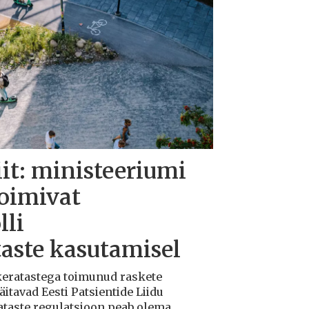
iit: ministeeriumi
toimivat
lli
taste kasutamisel
ukeratastega toimunud raskete
tavad Eesti Patsientide Liidu
ataste regulatsioon peab olema