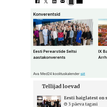
Konverentsid
Eesti Perearstide Seltsi
IX B
aastakonverents
Arrh
Ava Med24 koolituskalender
siit
Tellijad loevad
Eesti haiglatest on
3 päeva tagasi