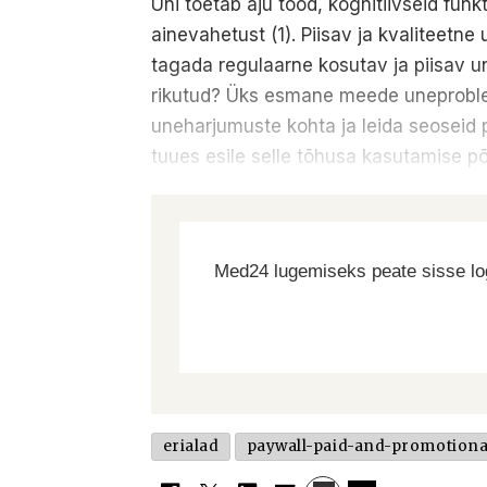
Uni toetab aju tööd, kognitiivseid fu
ainevahetust (1). Piisav ja kvaliteetne
tagada regulaarne kosutav ja piisav uni
rikutud? Üks esmane meede uneproblee
uneharjumuste kohta ja leida seoseid 
tuues esile selle tõhusa kasutamise p
Med24 lugemiseks peate sisse log
erialad
paywall-paid-and-promotiona