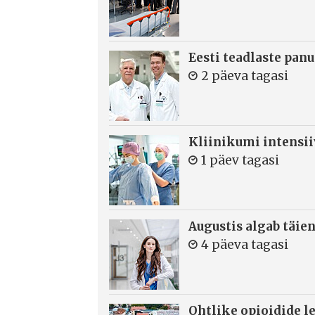
Eesti teadlaste panu
2 päeva tagasi
Kliinikumi intensi
1 päev tagasi
Augustis algab täie
4 päeva tagasi
Ohtlike opioidide le