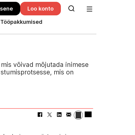
isene
Loo konto
Tööpakkumised
, mis võivad mõjutada inimese
aastumisprotsesse, mis on