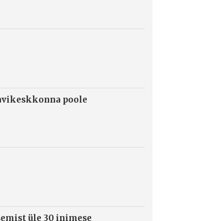
ravikeskkonna poole
semist üle 30 inimese