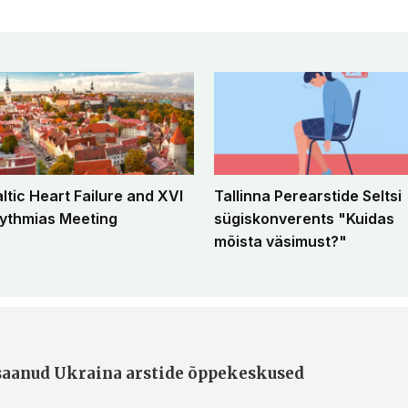
altic Heart Failure and XVI
Tallinna Perearstide Seltsi
ythmias Meeting
sügiskonverents "Kuidas
mõista väsimust?"
 saanud Ukraina arstide õppekeskused