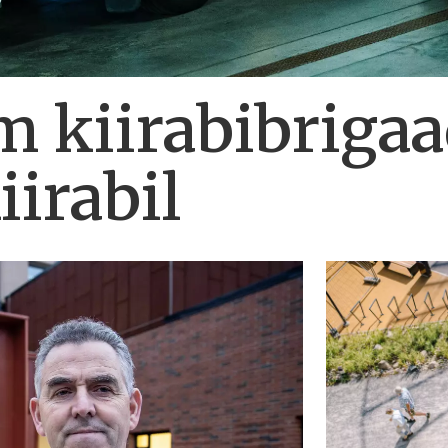
m kiirabibrigaa
iirabil