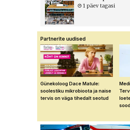
1 päev tagasi
Partnerite uudised
Günekoloog Dace Matule:
Medi
soolestiku mikrobioota ja naise
Terv
tervis on väga tihedalt seotud
loet
sood