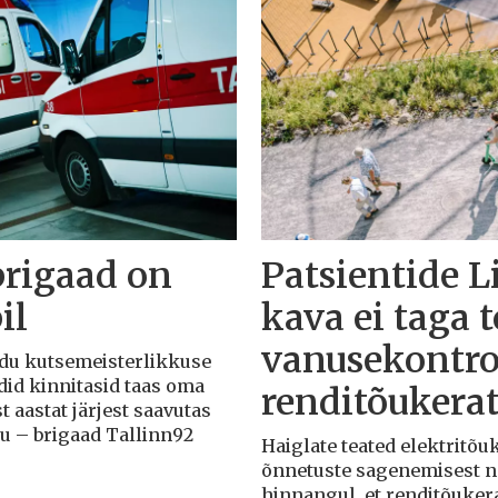
brigaad on
Patsientide L
il
kava ei taga 
vanusekontro
Liidu kutsemeisterlikkuse
adid kinnitasid taas oma
renditõukera
t aastat järjest saavutas
du – brigaad Tallinn92
Haiglate teated elektritõ
õnnetuste sagenemisest näi
hinnangul, et renditõuker