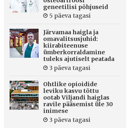
osteoartroosi
geneetilisi põhjuseid
5 päeva tagasi
Järvamaa haigla ja
omavalitsusjuhid:
kiirabiteenuse
ümberkorraldamine
tuleks ajutiselt peatada
3 päeva tagasi
Ohtlike opioidide
leviku kasvu tõttu
ootab Viljandi haiglas
ravile pääsemist üle 30
inimese
3 päeva tagasi