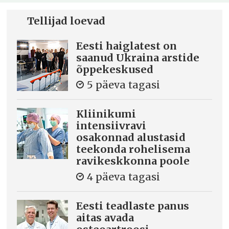
Tellijad loevad
Eesti haiglatest on
saanud Ukraina arstide
õppekeskused
5 päeva tagasi
Kliinikumi
intensiivravi
osakonnad alustasid
teekonda rohelisema
ravikeskkonna poole
4 päeva tagasi
Eesti teadlaste panus
aitas avada