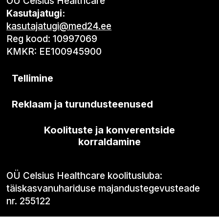
OÜ Celsius Healthcare
Kasutajatugi:
kasutajatugi@med24.ee
Reg kood: 10997069
KMKR: EE100945900
Tellimine
Reklaam ja turundusteenused
Koolituste ja konverentside
korraldamine
OÜ Celsius Healthcare koolitusluba:
täiskasvanuhariduse majandustegevusteade
nr. 255122