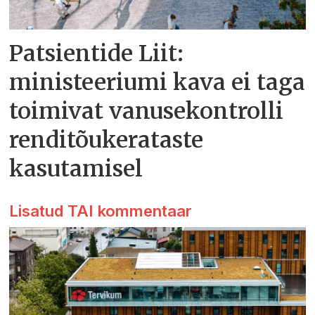
Patsientide Liit:
ministeeriumi kava ei taga
toimivat vanusekontrolli
renditõukerataste
kasutamisel
Lisatud TAI kommentaar