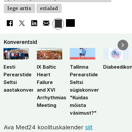
lege artis
erialad
Konverentsid
Eesti
IX Baltic
Tallinna
Diabeediko
Perearstide
Heart
Perearstide
Seltsi
Failure
Seltsi
aastakonverents
and XVI
sügiskonverents
Arrhythmias
"Kuidas
Meeting
mõista
väsimust?"
Ava Med24 koolituskalender
siit