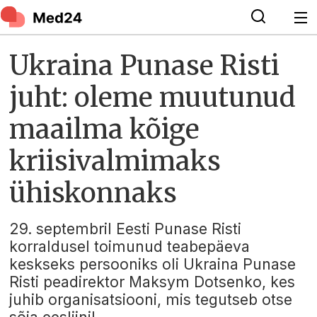
Ukraina Punase Risti
juht: oleme muutunud
maailma kõige
kriisivalmimaks
ühiskonnaks
29. septembril Eesti Punase Risti
korraldusel toimunud teabepäeva
keskseks persooniks oli Ukraina Punase
Risti peadirektor Maksym Dotsenko, kes
juhib organisatsiooni, mis tegutseb otse