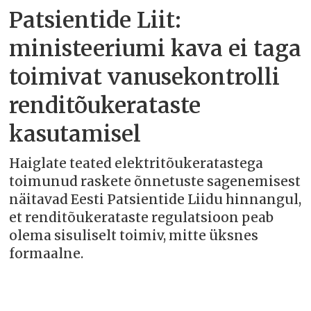
Patsientide Liit:
ministeeriumi kava ei taga
toimivat vanusekontrolli
renditõukerataste
kasutamisel
Haiglate teated elektritõukeratastega
toimunud raskete õnnetuste sagenemisest
näitavad Eesti Patsientide Liidu hinnangul,
et renditõukerataste regulatsioon peab
olema sisuliselt toimiv, mitte üksnes
formaalne.