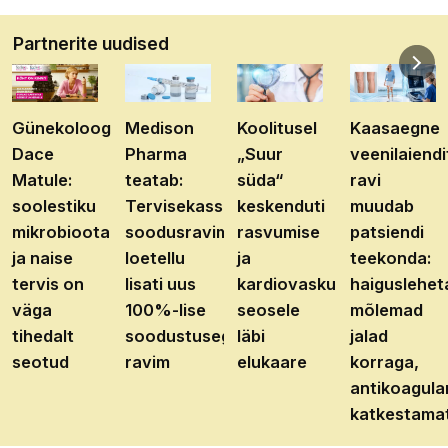
Partnerite uudised
Günekoloog
Medison
Koolitusel
Kaasaegne
Dace
Pharma
„Suur
veenilaiendi
Matule:
teatab:
süda“
ravi
soolestiku
Tervisekassa
keskenduti
muudab
mikrobioota
soodusravimite
rasvumise
patsiendi
ja naise
loetellu
ja
teekonda:
tervis on
lisati uus
kardiovaskulaarhaiguste
haiguslehet
väga
100%-lise
seosele
mõlemad
tihedalt
soodustusega
läbi
jalad
seotud
ravim
elukaare
korraga,
antikoagula
katkestama