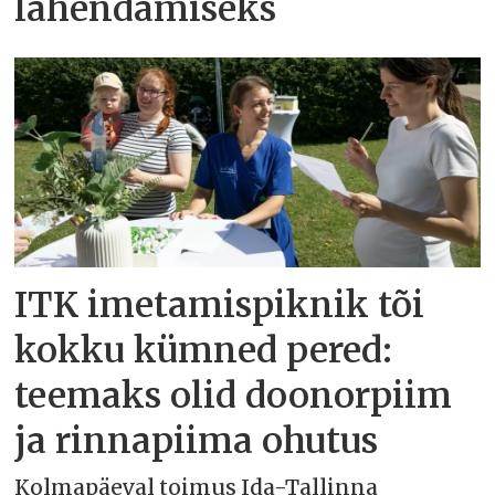
lahendamiseks
ITK imetamispiknik tõi
kokku kümned pered:
teemaks olid doonorpiim
ja rinnapiima ohutus
Kolmapäeval toimus Ida-Tallinna