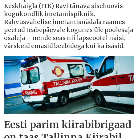
Keskhaigla (ITK) Ravi tänava sisehoovis
kogukondlik imetamispiknik.
Rahvusvahelise imetamisnädala raames
peetud teabepäevale kogunes üle poolesaja
osaleja – nende seas nii lapseootel naisi,
värskeid emasid beebidega kui ka isasid.
Eesti parim kiirabibrigaad
on taas Tallinna Kiirabil