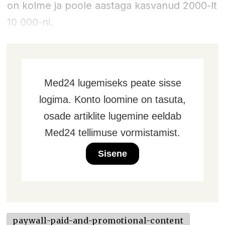
on kolme ja poole aastaga kasvanud 2000-lt
10 000-ni.
Med24 lugemiseks peate sisse
logima. Konto loomine on tasuta,
osade artiklite lugemine eeldab
Med24 tellimuse vormistamist.
Sisene
paywall-paid-and-promotional-content