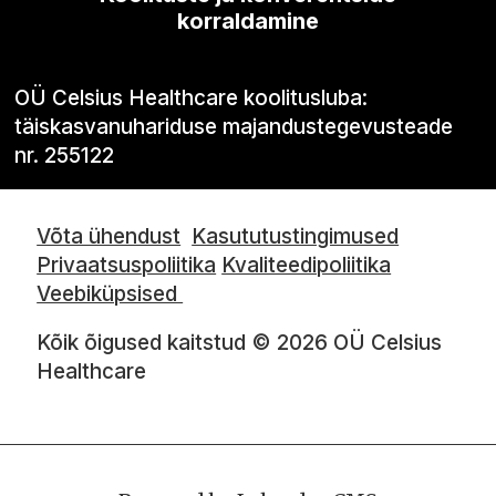
korraldamine
OÜ Celsius Healthcare koolitusluba:
täiskasvanuhariduse majandustegevusteade
nr. 255122
Võta ühendust
Kasututustingimused
Privaatsuspoliitika
Kvaliteedipoliitika
Veebiküpsised
Kõik õigused kaitstud © 2026 OÜ Celsius
Healthcare