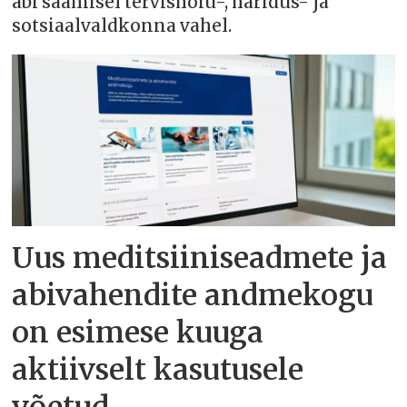
abi saamisel tervishoiu-, haridus- ja
sotsiaalvaldkonna vahel.
Uus meditsiiniseadmete ja
abivahendite andmekogu
on esimese kuuga
aktiivselt kasutusele
võetud