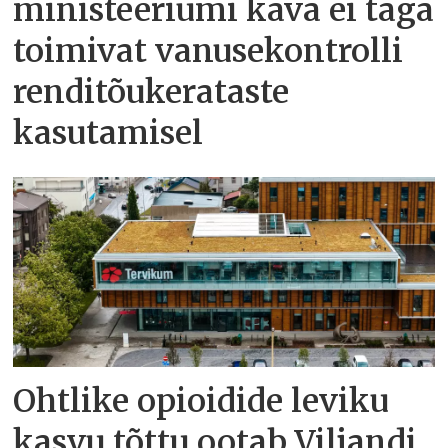
ministeeriumi kava ei taga
toimivat vanusekontrolli
renditõukerataste
kasutamisel
Ohtlike opioidide leviku
kasvu tõttu ootab Viljandi