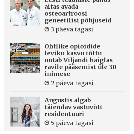
aitas avada
osteoartroosi
geneetilisi põhjuseid
3 päeva tagasi
Ohtlike opioidide
leviku kasvu tõttu
ootab Viljandi haiglas
ravile pääsemist üle 30
inimese
2 päeva tagasi
Augustis algab
täiendav vastuvõtt
residentuuri
5 päeva tagasi