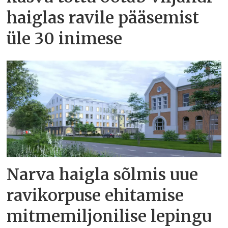
haiglas ravile pääsemist
üle 30 inimese
Narva haigla sõlmis uue
ravikorpuse ehitamise
mitmemiljonilise lepingu