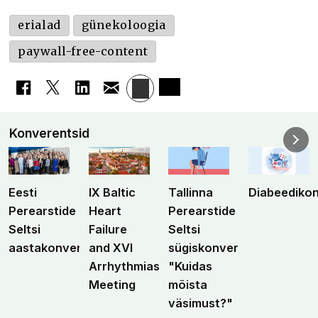
erialad
günekoloogia
paywall-free-content
Konverentsid
Eesti
IX Baltic
Tallinna
Diabeediko
Perearstide
Heart
Perearstide
Seltsi
Failure
Seltsi
aastakonverents
and XVI
sügiskonverents
Arrhythmias
"Kuidas
Meeting
mõista
väsimust?"