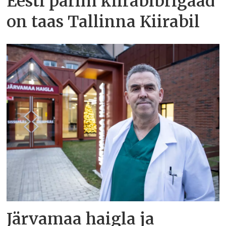
Eesti parim kiirabibrigaad
on taas Tallinna Kiirabil
Järvamaa haigla ja