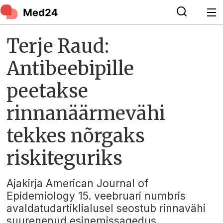
Terje Raud:
Antibeebipille
peetakse
rinnanäärmevähi
tekkes nõrgaks
riskiteguriks
Ajakirja American Journal of
Epidemiology 15. veebruari numbris
avaldatudartiklialusel seostub rinnavähi
suurenenud esinemissagedus