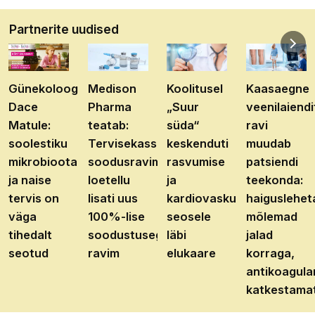
Partnerite uudised
Günekoloog
Medison
Koolitusel
Kaasaegne
Dace
Pharma
„Suur
veenilaiendi
Matule:
teatab:
süda“
ravi
soolestiku
Tervisekassa
keskenduti
muudab
mikrobioota
soodusravimite
rasvumise
patsiendi
ja naise
loetellu
ja
teekonda:
tervis on
lisati uus
kardiovaskulaarhaiguste
haiguslehet
väga
100%-lise
seosele
mõlemad
tihedalt
soodustusega
läbi
jalad
seotud
ravim
elukaare
korraga,
antikoagula
katkestama