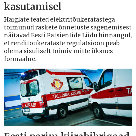
kasutamisel
Haiglate teated elektritõukeratastega
toimunud raskete õnnetuste sagenemisest
näitavad Eesti Patsientide Liidu hinnangul,
et renditõukerataste regulatsioon peab
olema sisuliselt toimiv, mitte üksnes
formaalne.