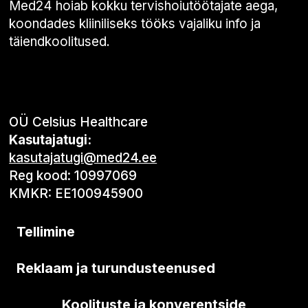
Med24 hoiab kokku tervishoiutöötajate aega,
koondades kliiniliseks tööks vajaliku info ja
täiendkoolitused.
OÜ Celsius Healthcare
Kasutajatugi:
kasutajatugi@med24.ee
Reg kood: 10997069
KMKR: EE100945900
Tellimine
Reklaam ja turundusteenused
Koolituste ja konverentside