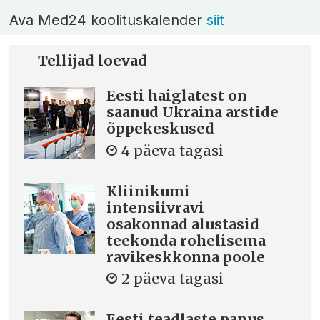
Ava Med24 koolituskalender
siit
Tellijad loevad
Eesti haiglatest on
saanud Ukraina arstide
õppekeskused
4 päeva tagasi
Kliinikumi
intensiivravi
osakonnad alustasid
teekonda rohelisema
ravikeskkonna poole
2 päeva tagasi
Eesti teadlaste panus