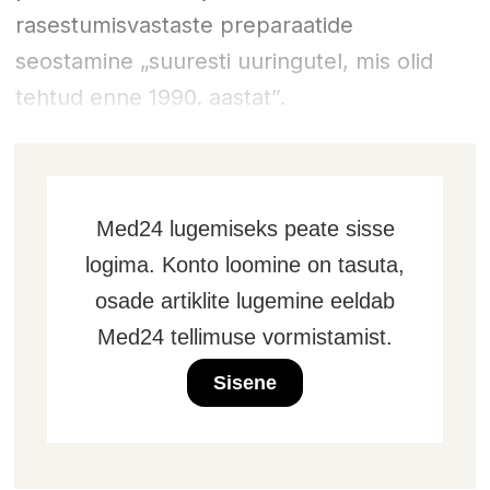
rasestumisvastaste preparaatide
seostamine „suuresti uuringutel, mis olid
tehtud enne 1990. aastat”.
Med24 lugemiseks peate sisse
logima. Konto loomine on tasuta,
osade artiklite lugemine eeldab
Med24 tellimuse vormistamist.
Sisene