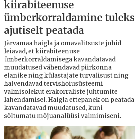
kiirabiteenuse
ümberkorraldamine tuleks
ajutiselt peatada
Järvamaa haigla ja omavalitsuste juhid
leiavad, et kiirabiteenuse
ümberkorraldamisega kavandatavad
muudatused vähendavad piirkonna
elanike ning külastajate turvalisust ning
halvendavad tervishoiusüsteemi
valmisolekut erakorraliste juhtumite
lahendamisel. Haigla ettepanek on peatada
kavandatavad muudatused, kuni
sõltumatu mõjuanalüüsi valmimiseni.