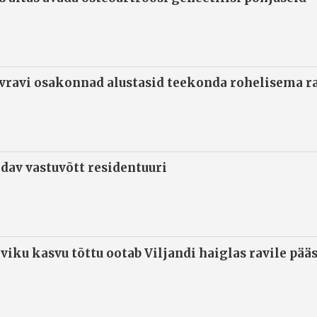
ivravi osakonnad alustasid teekonda rohelisema 
ndav vastuvõtt residentuuri
viku kasvu tõttu ootab Viljandi haiglas ravile pää