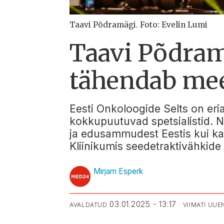
Taavi Põdramägi. Foto: Evelin Lumi
Taavi Põdram
tähendab mee
Eesti Onkoloogide Selts on eri
kokkupuutuvad spetsialistid. Ni
ja edusammudest Eestis kui ka 
Kliinikumis seedetraktivähkide
Mirjam Esperk
03.01.2025 - 13:17
AVALDATUD
VIIMATI UU