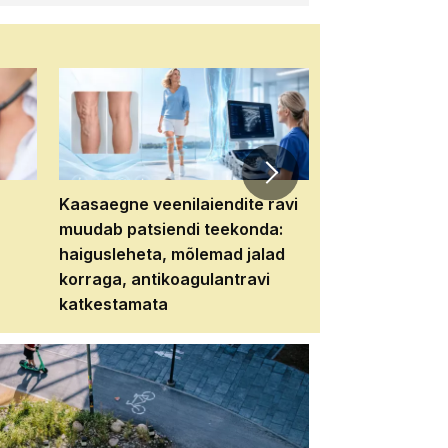
Kaasaegne veenilaiendite ravi
Veebiseminar:
muudab patsiendi teekonda:
patsiendi neere
haigusleheta, mõlemad jalad
tema tulevikku
korraga, antikoagulantravi
katkestamata