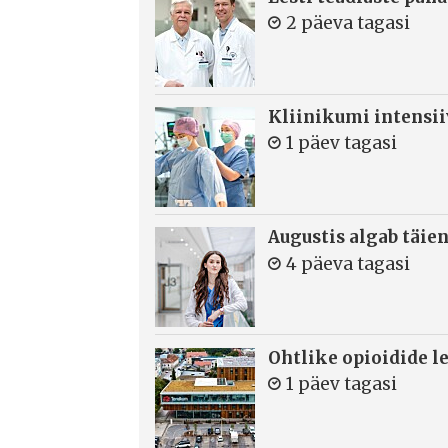
2 päeva tagasi
Kliinikumi intensi
1 päev tagasi
Augustis algab täie
4 päeva tagasi
Ohtlike opioidide le
1 päev tagasi