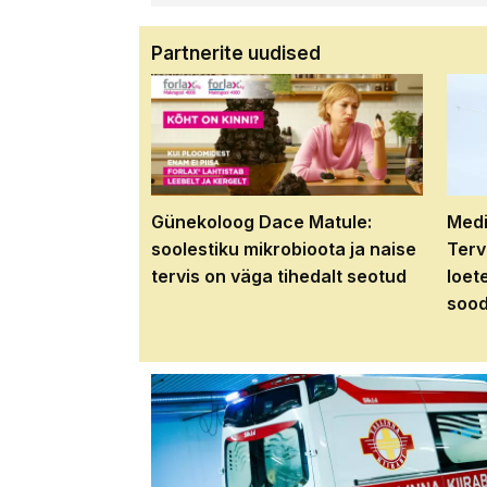
Partnerite uudised
Günekoloog Dace Matule:
Medi
soolestiku mikrobioota ja naise
Terv
tervis on väga tihedalt seotud
loet
sood