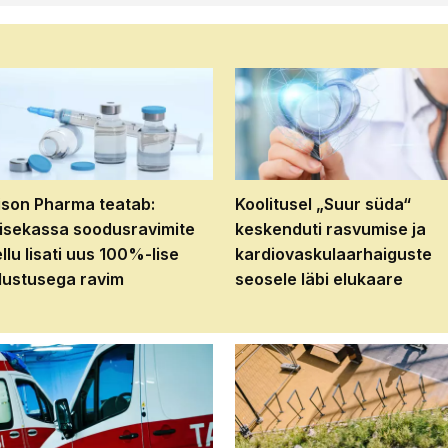
son Pharma teatab:
Koolitusel „Suur süda“
isekassa soodusravimite
keskenduti rasvumise ja
ellu lisati uus 100%-lise
kardiovaskulaarhaiguste
ustusega ravim
seosele läbi elukaare