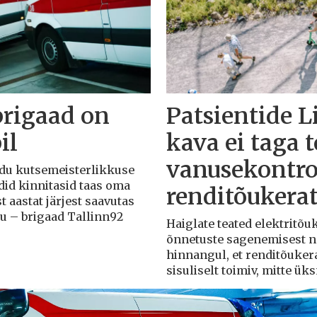
brigaad on
Patsientide L
il
kava ei taga 
vanusekontro
Liidu kutsemeisterlikkuse
adid kinnitasid taas oma
renditõukera
t aastat järjest saavutas
du – brigaad Tallinn92
Haiglate teated elektritõ
õnnetuste sagenemisest näi
hinnangul, et renditõuker
sisuliselt toimiv, mitte ü