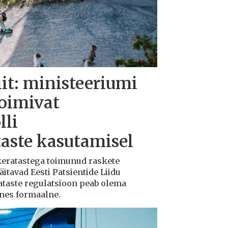
iit: ministeeriumi
toimivat
lli
taste kasutamisel
ukeratastega toimunud raskete
tavad Eesti Patsientide Liidu
ataste regulatsioon peab olema
ksnes formaalne.