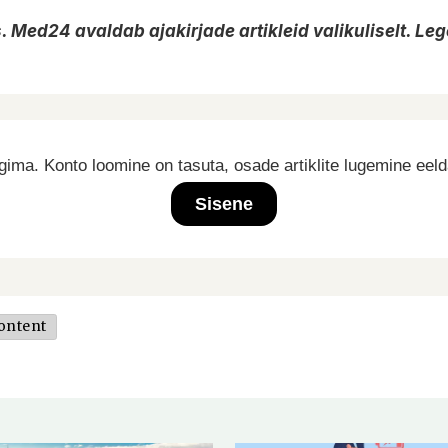
 Med24 avaldab ajakirjade artikleid valikuliselt. Lege 
ima. Konto loomine on tasuta, osade artiklite lugemine eel
Sisene
ontent