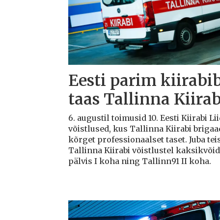
Eesti parim kiirabi
taas Tallinna Kiirab
6. augustil toimusid 10. Eesti Kiirabi 
võistlused, kus Tallinna Kiirabi briga
kõrget professionaalset taset. Juba teis
Tallinna Kiirabi võistlustel kaksikvõi
pälvis I koha ning Tallinn91 II koha.