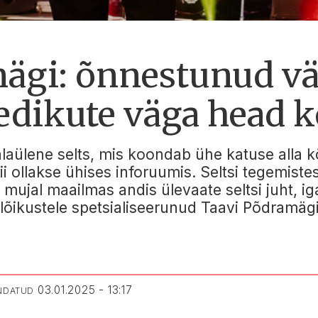
ägi: õnnestunud vä
dikute väga head 
alaülene selts, mis koondab ühe katuse alla k
i ollakse ühises inforuumis. Seltsi tegemistes
mujal maailmas andis ülevaate seltsi juht, ig
 lõikustele spetsialiseerunud Taavi Põdramägi
03.01.2025 - 13:17
ENDATUD