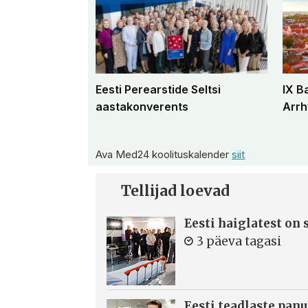
Eesti Perearstide Seltsi
IX B
aastakonverents
Arrh
Ava Med24 koolituskalender
siit
Tellijad loevad
Eesti haiglatest on
3 päeva tagasi
Eesti teadlaste panu