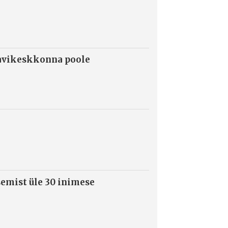
ravikeskkonna poole
semist üle 30 inimese