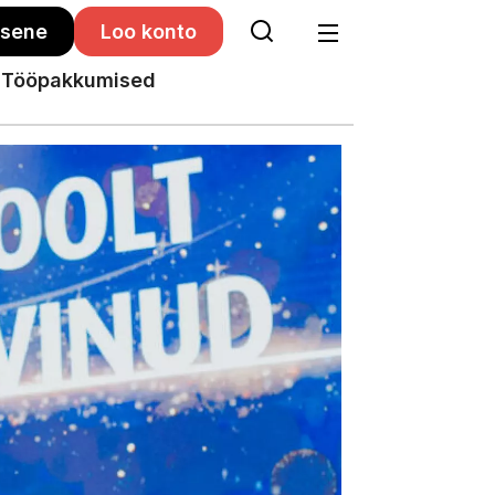
isene
Loo konto
Tööpakkumised