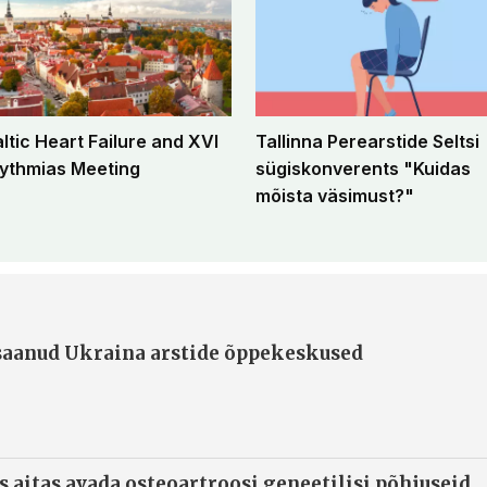
altic Heart Failure and XVI
Tallinna Perearstide Seltsi
ythmias Meeting
sügiskonverents "Kuidas
mõista väsimust?"
 saanud Ukraina arstide õppekeskused
s aitas avada osteoartroosi geneetilisi põhjuseid