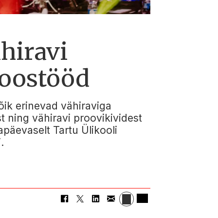
hiravi
koostööd
õik erinevad vähiraviga
t ning vähiravi proovikividest
apäevaselt Tartu Ülikooli
.