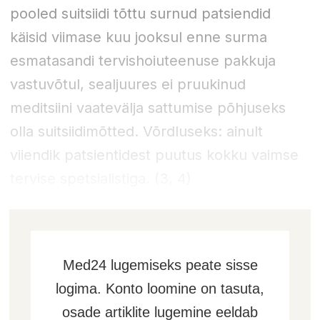
pooled suitsiidi tõttu surnud patsiendid
käisid viimase kuu jooksul enne surma
esmatasandi tervishoiuteenuse pakkuja
vastuvõtul, sealjuures ei pruukinud
meditsiini vaatevälja sattumise põhjuseks
olla suitsiidimõtted. Võrdluseks: ainult
viiendik patsientidest puutus kokku vaimse
tervise spetsialistiga. (3, 4)
Med24 lugemiseks peate sisse
logima. Konto loomine on tasuta,
osade artiklite lugemine eeldab