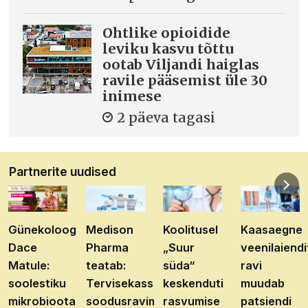
Ohtlike opioidide
leviku kasvu tõttu
ootab Viljandi haiglas
ravile pääsemist üle 30
inimese
2 päeva tagasi
Partnerite uudised
Günekoloog
Medison
Koolitusel
Kaasaegne
Dace
Pharma
„Suur
veenilaiendi
Matule:
teatab:
süda“
ravi
soolestiku
Tervisekassa
keskenduti
muudab
mikrobioota
soodusravimite
rasvumise
patsiendi