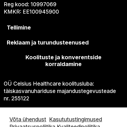
Reg kood: 10997069
KMKR: EE100945900
Tellimine
Reklaam ja turundusteenused
Koolituste ja konverentside
korraldamine
OÜ Celsius Healthcare koolitusluba:
täiskasvanuhariduse majandustegevusteade
nr. 255122
Võta ühendust
Kasututustingimused
Privaatsuspoliitika
Kvaliteedipoliitika