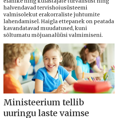
elanike ning külastajate turvalisust ning
halvendavad tervishoiusüsteemi
valmisolekut erakorraliste juhtumite
lahendamisel. Haigla ettepanek on peatada
kavandatavad muudatused, kuni
sõltumatu mõjuanalüüsi valmimiseni.
Ministeerium tellib
uuringu laste vaimse