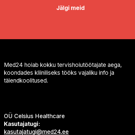
Jälgi meid
Med24 hoiab kokku tervishoiutöötajate aega,
koondades kliiniliseks tööks vajaliku info ja
täiendkoolitused.
OÜ Celsius Healthcare
Kasutajatugi:
kasutajatugi@med24.ee