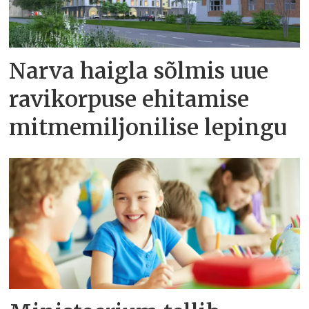
Narva haigla sõlmis uue
ravikorpuse ehitamise
mitmemiljonilise lepingu