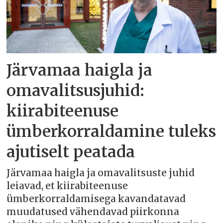
Järvamaa haigla ja
omavalitsusjuhid:
kiirabiteenuse
ümberkorraldamine tuleks
ajutiselt peatada
Järvamaa haigla ja omavalitsuste juhid
leiavad, et kiirabiteenuse
ümberkorraldamisega kavandatavad
muudatused vähendavad piirkonna