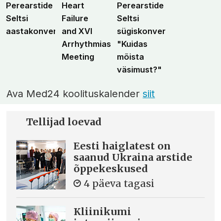
Perearstide
Heart
Perearstide
Seltsi
Failure
Seltsi
aastakonverents
and XVI
sügiskonverents
Arrhythmias
"Kuidas
Meeting
mõista
väsimust?"
Ava Med24 koolituskalender
siit
Tellijad loevad
Eesti haiglatest on
saanud Ukraina arstide
õppekeskused
4 päeva tagasi
Kliinikumi