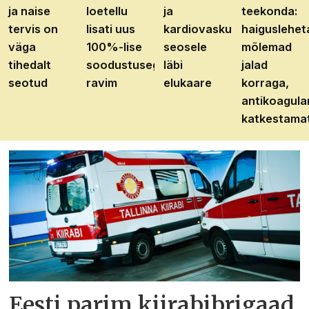
ja naise
loetellu
ja
teekonda:
tervis on
lisati uus
kardiovaskulaarhaiguste
haiguslehet
väga
100%-lise
seosele
mõlemad
tihedalt
soodustusega
läbi
jalad
seotud
ravim
elukaare
korraga,
antikoagula
katkestama
Eesti parim kiirabibrigaad