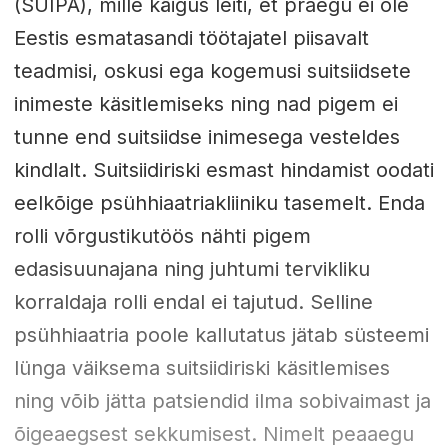
(SUIPA), mille käigus leiti, et praegu ei ole
Eestis esmatasandi töötajatel piisavalt
teadmisi, oskusi ega kogemusi suitsiidsete
inimeste käsitlemiseks ning nad pigem ei
tunne end suitsiidse inimesega vesteldes
kindlalt. Suitsiidiriski esmast hindamist oodati
eelkõige psühhiaatriakliiniku tasemelt. Enda
rolli võrgustikutöös nähti pigem
edasisuunajana ning juhtumi tervikliku
korraldaja rolli endal ei tajutud. Selline
psühhiaatria poole kallutatus jätab süsteemi
lünga väiksema suitsiidiriski käsitlemises
ning võib jätta patsiendid ilma sobivaimast ja
õigeaegsest sekkumisest. Nimelt peaaegu