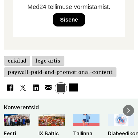
Med24 tellimuse vormistamist.
Sisene
erialad
lege artis
paywall-paid-and-promotional-content
Konverentsid
Eesti
IX Baltic
Tallinna
Diabeediko