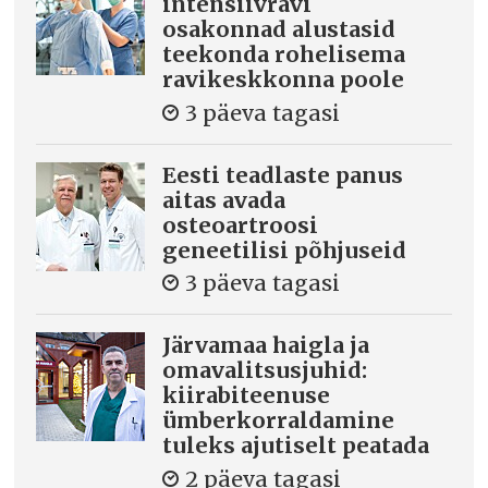
intensiivravi
osakonnad alustasid
teekonda rohelisema
ravikeskkonna poole
3 päeva tagasi
Eesti teadlaste panus
aitas avada
osteoartroosi
geneetilisi põhjuseid
3 päeva tagasi
Järvamaa haigla ja
omavalitsusjuhid:
kiirabiteenuse
ümberkorraldamine
tuleks ajutiselt peatada
2 päeva tagasi