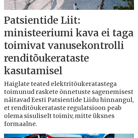
Patsientide Liit:
ministeeriumi kava ei taga
toimivat vanusekontrolli
renditõukerataste
kasutamisel
Haiglate teated elektritõukeratastega
toimunud raskete õnnetuste sagenemisest
näitavad Eesti Patsientide Liidu hinnangul,
et renditõukerataste regulatsioon peab
olema sisuliselt toimiv, mitte üksnes
formaalne.