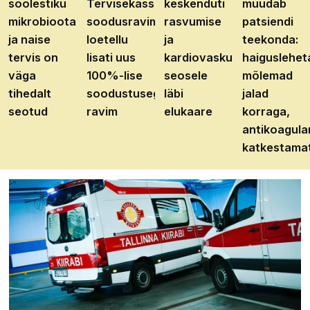
soolestiku
Tervisekassa
keskenduti
muudab
mikrobioota
soodusravimite
rasvumise
patsiendi
ja naise
loetellu
ja
teekonda:
tervis on
lisati uus
kardiovaskulaarhaiguste
haiguslehet
väga
100%-lise
seosele
mõlemad
tihedalt
soodustusega
läbi
jalad
seotud
ravim
elukaare
korraga,
antikoagula
katkestama