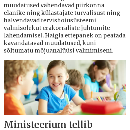
muudatused vähendavad piirkonna
elanike ning külastajate turvalisust ning
halvendavad tervishoiusüsteemi
valmisolekut erakorraliste juhtumite
lahendamisel. Haigla ettepanek on peatada
kavandatavad muudatused, kuni
sõltumatu mõjuanalüüsi valmimiseni.
Ministeerium tellib