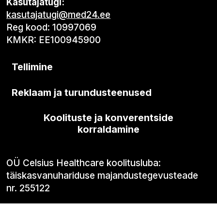
Kasutajatugi:
kasutajatugi@med24.ee
Reg kood: 10997069
KMKR: EE100945900
Tellimine
Reklaam ja turundusteenused
Koolituste ja konverentside
korraldamine
OÜ Celsius Healthcare koolitusluba:
täiskasvanuhariduse majandustegevusteade
nr. 255122