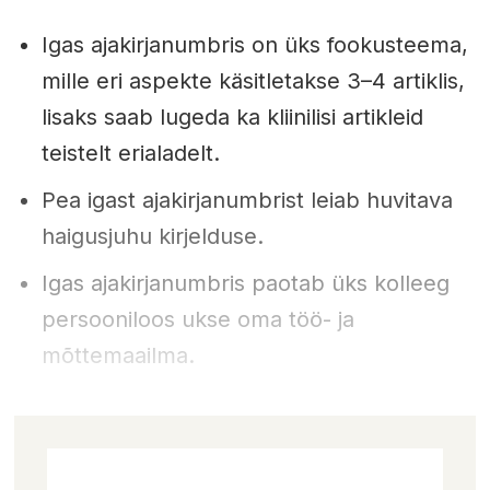
Igas ajakirjanumbris on üks fookusteema,
mille eri aspekte käsitletakse 3–4 artiklis,
lisaks saab lugeda ka kliinilisi artikleid
teistelt erialadelt.
Pea igast ajakirjanumbrist leiab huvitava
haigusjuhu kirjelduse.
Igas ajakirjanumbris paotab üks kolleeg
persooniloos ukse oma töö- ja
mõttemaailma.