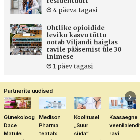
residentuuri
4 päeva tagasi
Ohtlike opioidide
leviku kasvu tõttu
ootab Viljandi haiglas
ravile pääsemist üle 30
inimese
1 päev tagasi
Partnerite uudised
Günekoloog
Medison
Koolitusel
Kaasaegne
Dace
Pharma
„Suur
veenilaiendi
Matule:
teatab:
süda“
ravi