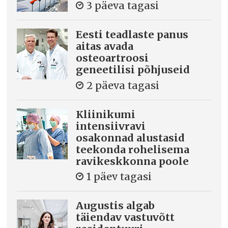
3 päeva tagasi
Eesti teadlaste panus
aitas avada
osteoartroosi
geneetilisi põhjuseid
2 päeva tagasi
Kliinikumi
intensiivravi
osakonnad alustasid
teekonda rohelisema
ravikeskkonna poole
1 päev tagasi
Augustis algab
täiendav vastuvõtt