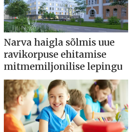
Narva haigla sõlmis uue
ravikorpuse ehitamise
mitmemiljonilise lepingu