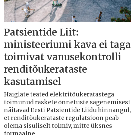
Patsientide Liit:
ministeeriumi kava ei taga
toimivat vanusekontrolli
renditõukerataste
kasutamisel
Haiglate teated elektritõukeratastega
toimunud raskete õnnetuste sagenemisest
näitavad Eesti Patsientide Liidu hinnangul,
et renditõukerataste regulatsioon peab
olema sisuliselt toimiv, mitte üksnes
formaalne.