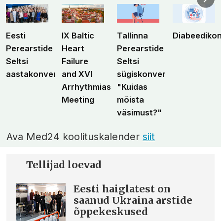
Eesti
IX Baltic
Tallinna
Diabeediko
Perearstide
Heart
Perearstide
Seltsi
Failure
Seltsi
aastakonverents
and XVI
sügiskonverents
Arrhythmias
"Kuidas
Meeting
mõista
väsimust?"
Ava Med24 koolituskalender
siit
Tellijad loevad
Eesti haiglatest on
saanud Ukraina arstide
õppekeskused