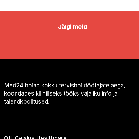
Jälgi meid
Med24 hoiab kokku tervishoiutöötajate aega,
koondades kliiniliseks tööks vajaliku info ja
täiendkoolitused.
OÜ Celsius Healthcare