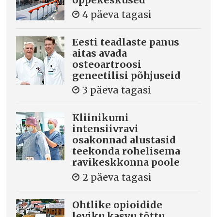
4 päeva tagasi
Eesti teadlaste panus
aitas avada
osteoartroosi
geneetilisi põhjuseid
3 päeva tagasi
Kliinikumi
intensiivravi
osakonnad alustasid
teekonda rohelisema
ravikeskkonna poole
2 päeva tagasi
Ohtlike opioidide
leviku kasvu tõttu