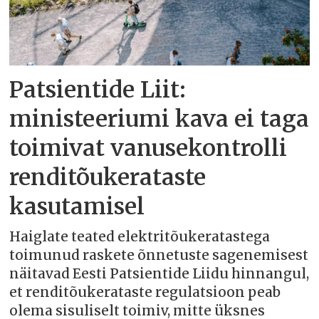
Patsientide Liit:
ministeeriumi kava ei taga
toimivat vanusekontrolli
renditõukerataste
kasutamisel
Haiglate teated elektritõukeratastega
toimunud raskete õnnetuste sagenemisest
näitavad Eesti Patsientide Liidu hinnangul,
et renditõukerataste regulatsioon peab
olema sisuliselt toimiv, mitte üksnes