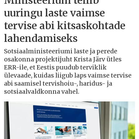
Ministeerium tellib
uuringu laste vaimse
tervise abi kitsaskohtade
lahendamiseks
Sotsiaalministeeriumi laste ja perede
osakonna projektijuht Krista Järv ütles
ERR-ile, et Eestis puudub terviklik
ülevaade, kuidas liigub laps vaimse tervise
abi saamisel tervishoiu-, haridus- ja
sotsiaalvaldkonna vahel.