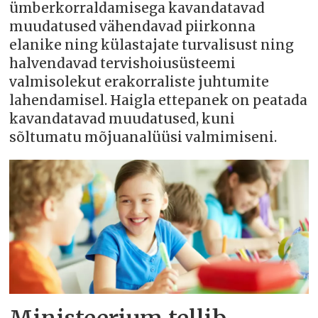
ümberkorraldamisega kavandatavad
muudatused vähendavad piirkonna
elanike ning külastajate turvalisust ning
halvendavad tervishoiusüsteemi
valmisolekut erakorraliste juhtumite
lahendamisel. Haigla ettepanek on peatada
kavandatavad muudatused, kuni
sõltumatu mõjuanalüüsi valmimiseni.