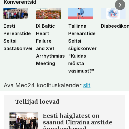
Konverentsid
Eesti
IX Baltic
Tallinna
Diabeediko
Perearstide
Heart
Perearstide
Seltsi
Failure
Seltsi
aastakonverents
and XVI
sügiskonverents
Arrhythmias
"Kuidas
Meeting
mõista
väsimust?"
Ava Med24 koolituskalender
siit
Tellijad loevad
Eesti haiglatest on
saanud Ukraina arstide
õppekeskused