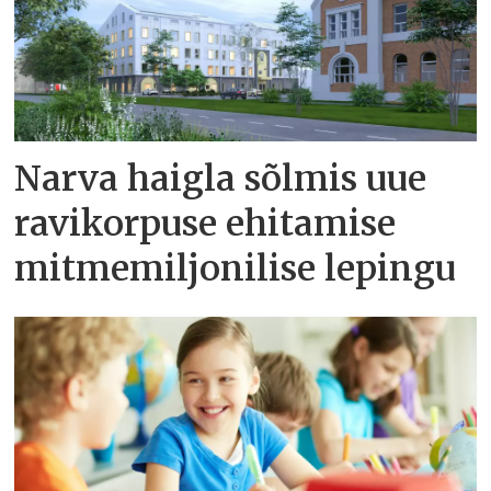
Narva haigla sõlmis uue
ravikorpuse ehitamise
mitmemiljonilise lepingu