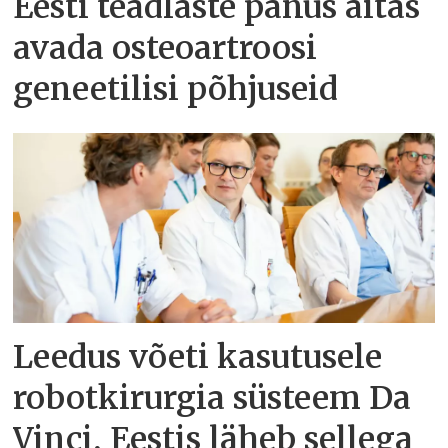
Eesti teadlaste panus aitas
avada osteoartroosi
geneetilisi põhjuseid
Leedus võeti kasutusele
robotkirurgia süsteem Da
Vinci, Eestis läheb sellega