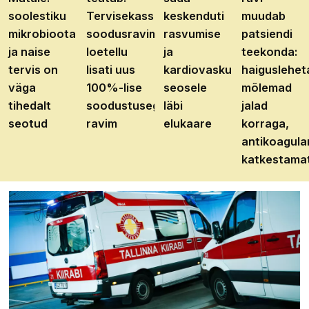
soolestiku
Tervisekassa
keskenduti
muudab
mikrobioota
soodusravimite
rasvumise
patsiendi
ja naise
loetellu
ja
teekonda:
tervis on
lisati uus
kardiovaskulaarhaiguste
haiguslehet
väga
100%-lise
seosele
mõlemad
tihedalt
soodustusega
läbi
jalad
seotud
ravim
elukaare
korraga,
antikoagula
katkestama