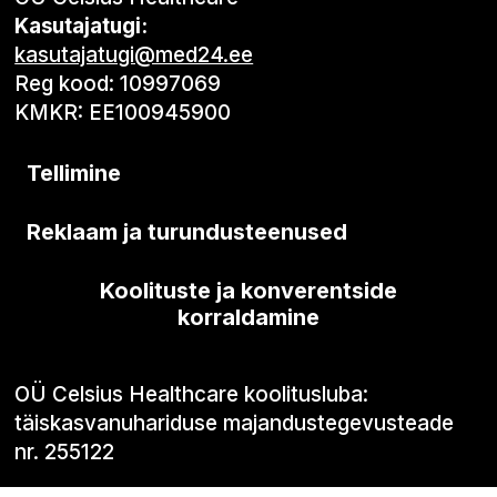
Kasutajatugi:
kasutajatugi@med24.ee
Reg kood: 10997069
KMKR: EE100945900
Tellimine
Reklaam ja turundusteenused
Koolituste ja konverentside
korraldamine
OÜ Celsius Healthcare koolitusluba:
täiskasvanuhariduse majandustegevusteade
nr. 255122