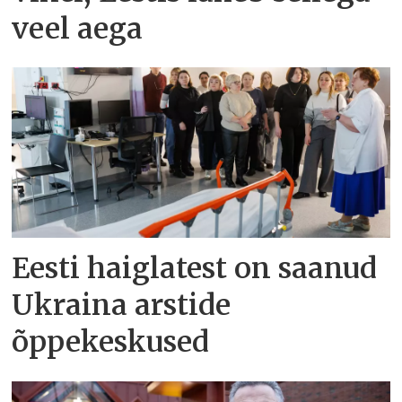
veel aega
Eesti haiglatest on saanud
Ukraina arstide
õppekeskused