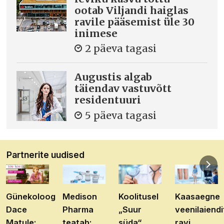
ootab Viljandi haiglas
ravile pääsemist üle 30
inimese
2 päeva tagasi
Augustis algab
täiendav vastuvõtt
residentuuri
5 päeva tagasi
Partnerite uudised
Günekoloog
Medison
Koolitusel
Kaasaegne
Dace
Pharma
„Suur
veenilaiendi
Matule:
teatab:
süda“
ravi