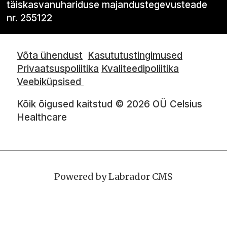
täiskasvanuhariduse majandustegevusteade
nr. 255122
Võta ühendust
Kasututustingimused
Privaatsuspoliitika
Kvaliteedipoliitika
Veebiküpsised
Kõik õigused kaitstud © 2026 OÜ Celsius
Healthcare
Powered by Labrador CMS