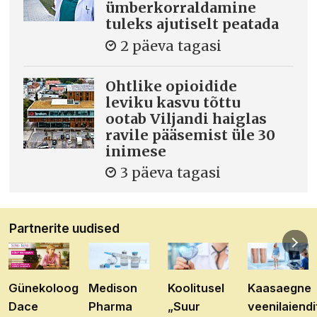
ümberkorraldamine
tuleks ajutiselt peatada
2 päeva tagasi
Ohtlike opioidide
leviku kasvu tõttu
ootab Viljandi haiglas
ravile pääsemist üle 30
inimese
3 päeva tagasi
Partnerite uudised
Günekoloog
Medison
Koolitusel
Kaasaegne
Dace
Pharma
„Suur
veenilaiendi