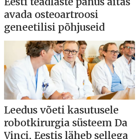
Eesti teadlaste panus aitas
avada osteoartroosi
geneetilisi põhjuseid
Leedus võeti kasutusele
robotkirurgia süsteem Da
Vinci, Eestis läheb sellega