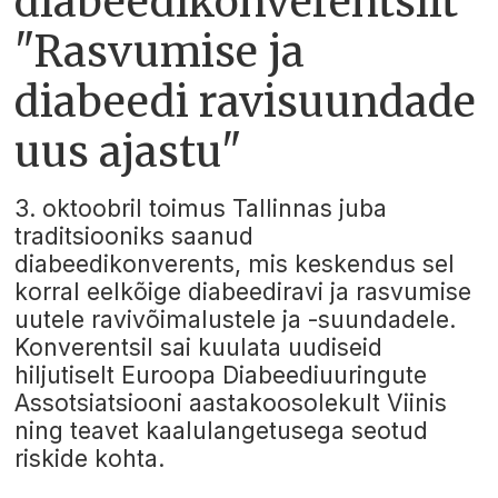
diabeedikonverentsilt
"Rasvumise ja
diabeedi ravisuundade
uus ajastu"
3. oktoobril toimus Tallinnas juba
traditsiooniks saanud
diabeedikonverents, mis keskendus sel
korral eelkõige diabeediravi ja rasvumise
uutele ravivõimalustele ja -suundadele.
Konverentsil sai kuulata uudiseid
hiljutiselt Euroopa Diabeediuuringute
Assotsiatsiooni aastakoosolekult Viinis
ning teavet kaalulangetusega seotud
riskide kohta.