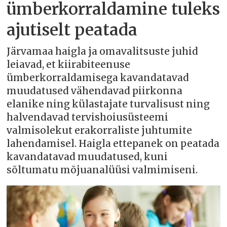
ümberkorraldamine tuleks
ajutiselt peatada
Järvamaa haigla ja omavalitsuste juhid
leiavad, et kiirabiteenuse
ümberkorraldamisega kavandatavad
muudatused vähendavad piirkonna
elanike ning külastajate turvalisust ning
halvendavad tervishoiusüsteemi
valmisolekut erakorraliste juhtumite
lahendamisel. Haigla ettepanek on peatada
kavandatavad muudatused, kuni
sõltumatu mõjuanalüüsi valmimiseni.