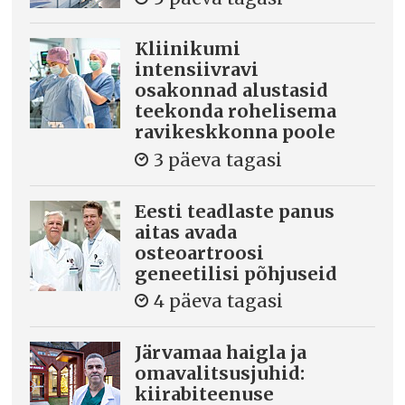
Kliinikumi
intensiivravi
osakonnad alustasid
teekonda rohelisema
ravikeskkonna poole
3 päeva tagasi
Eesti teadlaste panus
aitas avada
osteoartroosi
geneetilisi põhjuseid
4 päeva tagasi
Järvamaa haigla ja
omavalitsusjuhid:
kiirabiteenuse