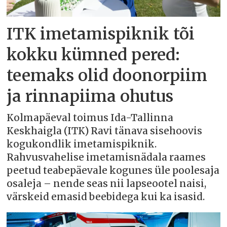
ITK imetamispiknik tõi
kokku kümned pered:
teemaks olid doonorpiim
ja rinnapiima ohutus
Kolmapäeval toimus Ida-Tallinna
Keskhaigla (ITK) Ravi tänava sisehoovis
kogukondlik imetamispiknik.
Rahvusvahelise imetamisnädala raames
peetud teabepäevale kogunes üle poolesaja
osaleja – nende seas nii lapseootel naisi,
värskeid emasid beebidega kui ka isasid.