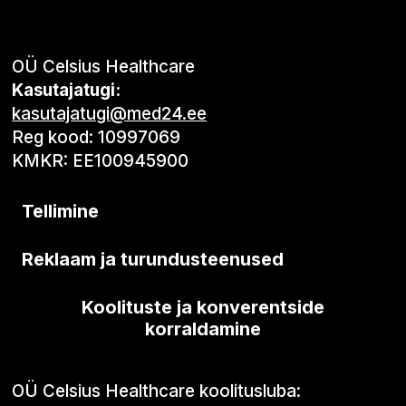
OÜ Celsius Healthcare
Kasutajatugi:
kasutajatugi@med24.ee
Reg kood: 10997069
KMKR: EE100945900
Tellimine
Reklaam ja turundusteenused
Koolituste ja konverentside
korraldamine
OÜ Celsius Healthcare koolitusluba: