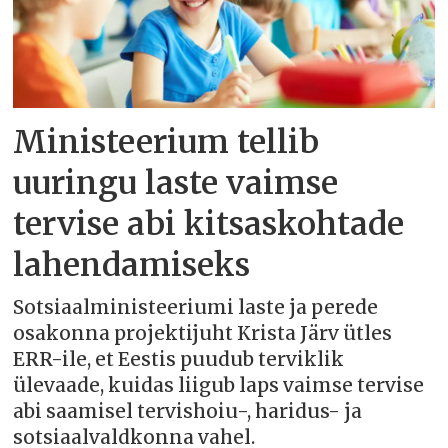
Ministeerium tellib
uuringu laste vaimse
tervise abi kitsaskohtade
lahendamiseks
Sotsiaalministeeriumi laste ja perede
osakonna projektijuht Krista Järv ütles
ERR-ile, et Eestis puudub terviklik
ülevaade, kuidas liigub laps vaimse tervise
abi saamisel tervishoiu-, haridus- ja
sotsiaalvaldkonna vahel.