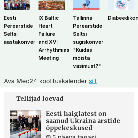
Eesti
IX Baltic
Tallinna
Diabeediko
Perearstide
Heart
Perearstide
Seltsi
Failure
Seltsi
aastakonverents
and XVI
sügiskonverents
Arrhythmias
"Kuidas
Meeting
mõista
väsimust?"
Ava Med24 koolituskalender
siit
Tellijad loevad
Eesti haiglatest on
saanud Ukraina arstide
õppekeskused
5 päeva tagasi