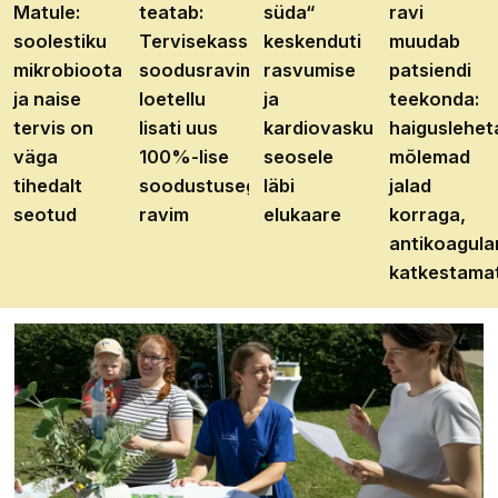
Matule:
teatab:
süda“
ravi
soolestiku
Tervisekassa
keskenduti
muudab
mikrobioota
soodusravimite
rasvumise
patsiendi
ja naise
loetellu
ja
teekonda:
tervis on
lisati uus
kardiovaskulaarhaiguste
haiguslehet
väga
100%-lise
seosele
mõlemad
tihedalt
soodustusega
läbi
jalad
seotud
ravim
elukaare
korraga,
antikoagula
katkestama