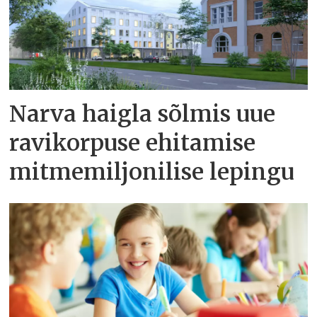
Narva haigla sõlmis uue
ravikorpuse ehitamise
mitmemiljonilise lepingu