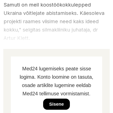
Samuti on meil koostöökokkulepped
Ukraina võitlejate abistamiseks. Käesoleva
projekti raames viisime need kaks ideed
kokku," selgitas silmakliiniku juhataja, dr
Artur Klett.
Med24 lugemiseks peate sisse
logima. Konto loomine on tasuta,
osade artiklite lugemine eeldab
Med24 tellimuse vormistamist.
Sisene