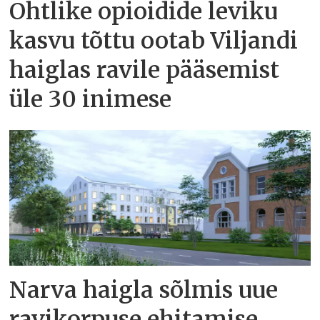
Ohtlike opioidide leviku
kasvu tõttu ootab Viljandi
haiglas ravile pääsemist
üle 30 inimese
Narva haigla sõlmis uue
ravikorpuse ehitamise