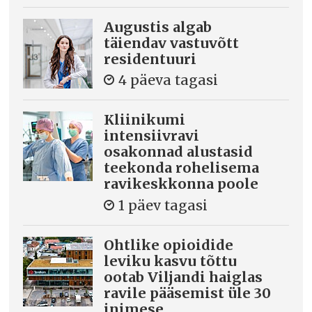
Augustis algab
täiendav vastuvõtt
residentuuri
4 päeva tagasi
Kliinikumi
intensiivravi
osakonnad alustasid
teekonda rohelisema
ravikeskkonna poole
1 päev tagasi
Ohtlike opioidide
leviku kasvu tõttu
ootab Viljandi haiglas
ravile pääsemist üle 30
inimese