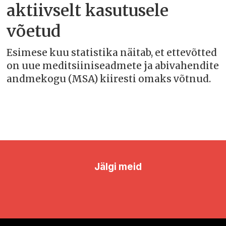
aktiivselt kasutusele
võetud
Esimese kuu statistika näitab, et ettevõtted
on uue meditsiiniseadmete ja abivahendite
andmekogu (MSA) kiiresti omaks võtnud.
Jälgi meid