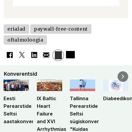
erialad
paywall-free-content
oftalmoloogia
Konverentsid
Eesti
IX Baltic
Tallinna
Diabeediko
Perearstide
Heart
Perearstide
Seltsi
Failure
Seltsi
aastakonverents
and XVI
sügiskonverents
Arrhythmias
"Kuidas