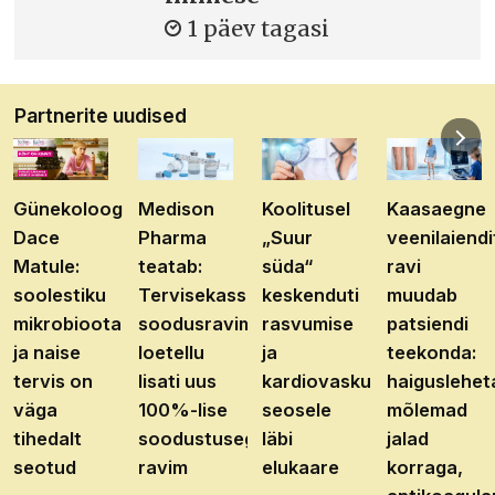
1 päev tagasi
Partnerite uudised
Günekoloog
Medison
Koolitusel
Kaasaegne
Dace
Pharma
„Suur
veenilaiendi
Matule:
teatab:
süda“
ravi
soolestiku
Tervisekassa
keskenduti
muudab
mikrobioota
soodusravimite
rasvumise
patsiendi
ja naise
loetellu
ja
teekonda:
tervis on
lisati uus
kardiovaskulaarhaiguste
haiguslehet
väga
100%-lise
seosele
mõlemad
tihedalt
soodustusega
läbi
jalad
seotud
ravim
elukaare
korraga,