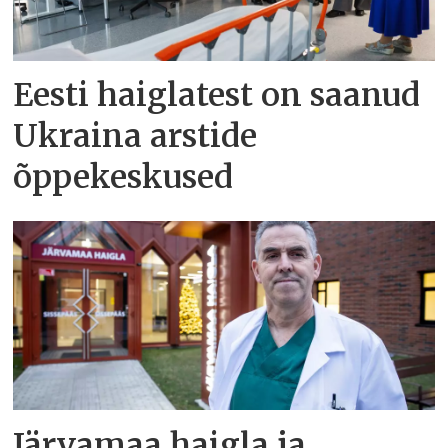
Eesti haiglatest on saanud
Ukraina arstide
õppekeskused
Järvamaa haigla ja