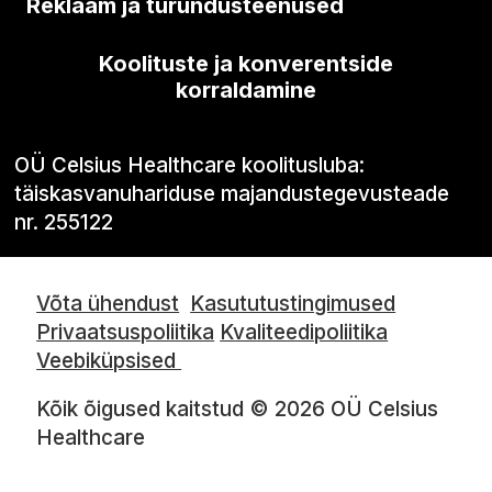
Reklaam ja turundusteenused
Koolituste ja konverentside
korraldamine
OÜ Celsius Healthcare koolitusluba:
täiskasvanuhariduse majandustegevusteade
nr. 255122
Võta ühendust
Kasututustingimused
Privaatsuspoliitika
Kvaliteedipoliitika
Veebiküpsised
Kõik õigused kaitstud © 2026 OÜ Celsius
Healthcare