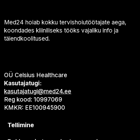
Med24 hoiab kokku tervishoiutöötajate aega,
koondades kliiniliseks tööks vajaliku info ja
täiendkoolitused.
OÜ Celsius Healthcare
Kasutajatugi:
kasutajatugi@med24.ee
Reg kood: 10997069
KMKR: EE100945900
Tellimine