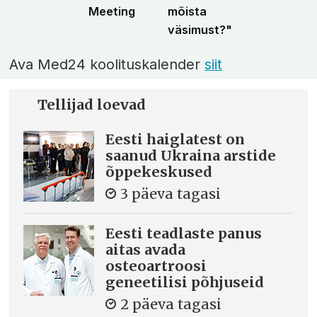
Meeting
mõista
väsimust?"
Ava Med24 koolituskalender
siit
Tellijad loevad
Eesti haiglatest on
saanud Ukraina arstide
õppekeskused
3 päeva tagasi
Eesti teadlaste panus
aitas avada
osteoartroosi
geneetilisi põhjuseid
2 päeva tagasi