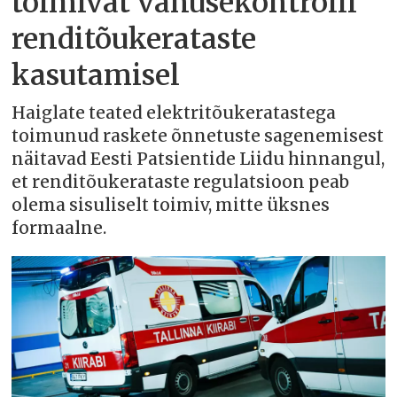
toimivat vanusekontrolli
renditõukerataste
kasutamisel
Haiglate teated elektritõukeratastega
toimunud raskete õnnetuste sagenemisest
näitavad Eesti Patsientide Liidu hinnangul,
et renditõukerataste regulatsioon peab
olema sisuliselt toimiv, mitte üksnes
formaalne.