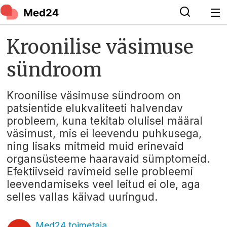
Kroonilise väsimuse
sündroom
Kroonilise väsimuse sündroom on
patsientide elukvaliteeti halvendav
probleem, kuna tekitab olulisel määral
väsimust, mis ei leevendu puhkusega,
ning lisaks mitmeid muid erinevaid
organsüsteeme haaravaid sümptomeid.
Efektiivseid ravimeid selle probleemi
leevendamiseks veel leitud ei ole, aga
selles vallas käivad uuringud.
Med24 toimetaja