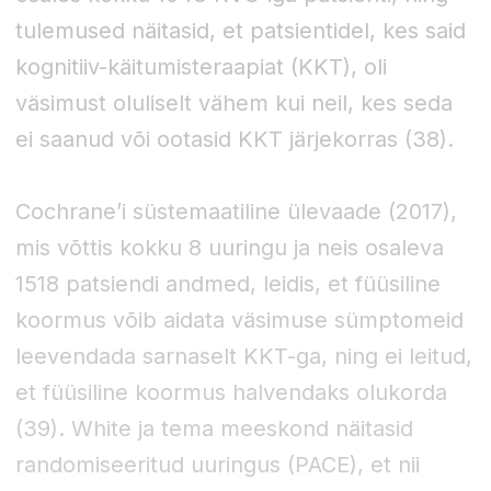
tulemused näitasid, et patsientidel, kes said
kognitiiv-käitumisteraapiat (KKT), oli
väsimust oluliselt vähem kui neil, kes seda
ei saanud või ootasid KKT järjekorras (38).
Cochrane’i süstemaatiline ülevaade (2017),
mis võttis kokku 8 uuringu ja neis osaleva
1518 patsiendi andmed, leidis, et füüsiline
koormus võib aidata väsimuse sümptomeid
leevendada sarnaselt KKT-ga, ning ei leitud,
et füüsiline koormus halvendaks olukorda
(39). White ja tema meeskond näitasid
randomiseeritud uuringus (PACE), et nii