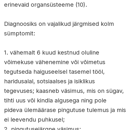
erinevaid organsüsteeme (10).
Diagnoosiks on vajalikud järgmised kolm
sümptomit:
1. vähemalt 6 kuud kestnud oluline
võimekuse vähenemine või võimetus
tegutseda haiguseelsel tasemel tööl,
haridusalal, sotsiaalses ja isiklikus
tegevuses; kaasneb väsimus, mis on sügav,
tihti uus või kindla algusega ning pole
pideva ülemäärase pingutuse tulemus ja mis
ei leevendu puhkusel;
2. pingutusejärgne väsimus;