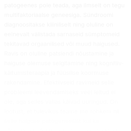
patogeenes pole teada, aga ilmselt on tegu
multifaktoriaalse geneesiga. Sündroomi
diagnoositakse kliiniliselt ning oluline on
eelnevalt välistada sarnaseid sümptomeid
tekitavad orgaanilised või muud haigused.
Ravis on oluline patsiendi nõustamine ja
haiguse olemuse selgitamine ning kognitiiv-
käitumisteraapia ja füüsilise koormuse
rakendamine. Efektiivseid ravimeid selle
probleemi leevendamiseks veel leitud ei
ole, aga selles vallas käivad uuringud. On
lootust, et tulevikus teame me rohkem nii
selle haiguse patogeneesist kui ka
võimalikest efektiivsetest ravimeetoditest.