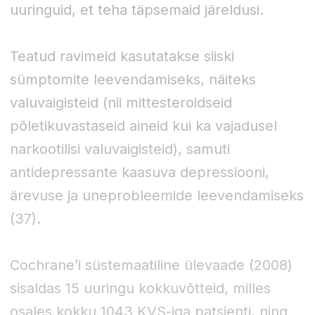
uuringuid, et teha täpsemaid järeldusi.
Teatud ravimeid kasutatakse siiski
sümptomite leevendamiseks, näiteks
valuvaigisteid (nii mittesteroidseid
põletikuvastaseid aineid kui ka vajadusel
narkootilisi valuvaigisteid), samuti
antidepressante kaasuva depressiooni,
ärevuse ja uneprobleemide leevendamiseks
(37).
Cochrane’i süstemaatiline ülevaade (2008)
sisaldas 15 uuringu kokkuvõtteid, milles
osales kokku 1043 KVS-iga patsienti, ning