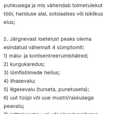
puhkusega ja mis vähendab toimetulekut
tööl, hariduse alal, sotsiaalses või isiklikus
elus;
2. Järgnevast loetelust peaks olema
esindatud vähemalt 4 sümptomit:
1) mälu- ja kontsentreerumishäired;
2) kurgukaredus;
3) lümfisõlmede hellus;
4) lihasevalu;
5) liigesevalu (turseta, punetuseta);
6) uut tüüpi või uue mustri/raskusega
peavalu;