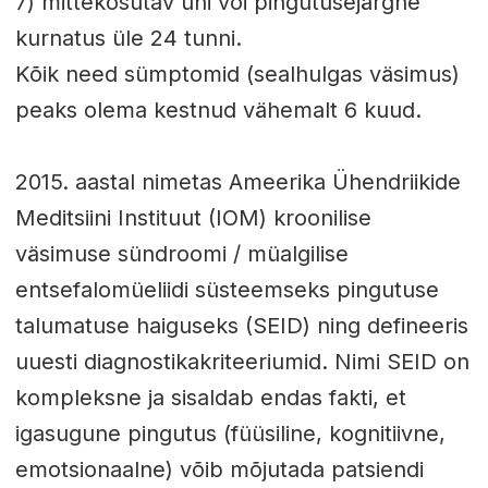
7) mittekosutav uni või pingutusejärgne
kurnatus üle 24 tunni.
Kõik need sümptomid (sealhulgas väsimus)
peaks olema kestnud vähemalt 6 kuud.
2015. aastal nimetas Ameerika Ühendriikide
Meditsiini Instituut (IOM) kroonilise
väsimuse sündroomi / müalgilise
entsefalomüeliidi süsteemseks pingutuse
talumatuse haiguseks (SEID) ning defineeris
uuesti diagnostikakriteeriumid. Nimi SEID on
kompleksne ja sisaldab endas fakti, et
igasugune pingutus (füüsiline, kognitiivne,
emotsionaalne) võib mõjutada patsiendi