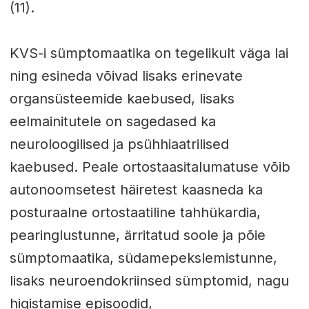
(11).
KVS-i sümptomaatika on tegelikult väga lai
ning esineda võivad lisaks erinevate
organsüsteemide kaebused, lisaks
eelmainitutele on sagedased ka
neuroloogilised ja psühhiaatrilised
kaebused. Peale ortostaasitalumatuse võib
autonoomsetest häiretest kaasneda ka
posturaalne ortostaatiline tahhükardia,
pearinglustunne, ärritatud soole ja põie
sümptomaatika, südamepekslemistunne,
lisaks neuroendokriinsed sümptomid, nagu
higistamise episoodid,