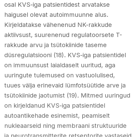
osal KVS-iga patsientidest arvatakse
haigusel olevat autoimmuunne alus.
Kirjeldatakse vähenenud NK-rakkude
aktiivsust, suurenenud regulatoorsete T-
rakkude arvu ja tsütokiinide taseme
düsregulatsiooni (18). KVS-iga patsientidel
on immuunsust laialdaselt uuritud, aga
uuringute tulemused on vastuolulised,
tuues välja erinevaid lümfotsüütide arve ja
tsütokiinide jaotumist (19). Mitmed uuringud
on kirjeldanud KVS-iga patsientidel
autoantikehade esinemist, peamiselt
nukleaarseid ning membraani struktuuride
ja neurotransmitterite retseptorite vastaseid