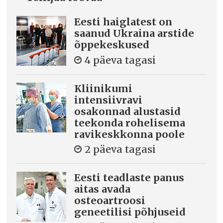
Eesti haiglatest on
saanud Ukraina arstide
õppekeskused
4 päeva tagasi
Kliinikumi
intensiivravi
osakonnad alustasid
teekonda rohelisema
ravikeskkonna poole
2 päeva tagasi
Eesti teadlaste panus
aitas avada
osteoartroosi
geneetilisi põhjuseid