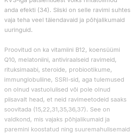
anda efekti (34). Siiski on selle ravimi suhtes
vaja teha veel täiendavaid ja põhjalikumaid
uuringuid.
Proovitud on ka vitamiini B12, koensüümi
Q10, melatoniini, antiviraalseid ravimeid,
rituksimaabi, steroide, probiootikume,
immunglobuliine, SSRI-sid, aga tulemused
on olnud vastuolulised või pole olnud
piisavalt head, et neid ravimeetodeid saaks
soovitada (15,22,31,35,36,37). See on
valdkond, mis vajaks põhjalikumaid ja
paremini koostatud ning suuremahulisemaid