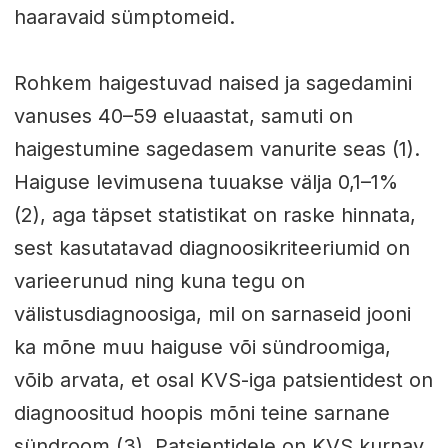
haaravaid sümptomeid.
Rohkem haigestuvad naised ja sagedamini
vanuses 40–59 eluaastat, samuti on
haigestumine sagedasem vanurite seas (1).
Haiguse levimusena tuuakse välja 0,1–1%
(2), aga täpset statistikat on raske hinnata,
sest kasutatavad diagnoosikriteeriumid on
varieerunud ning kuna tegu on
välistusdiagnoosiga, mil on sarnaseid jooni
ka mõne muu haiguse või sündroomiga,
võib arvata, et osal KVS-iga patsientidest on
diagnoositud hoopis mõni teine sarnane
sündroom (3). Patsientidele on KVS kurnav