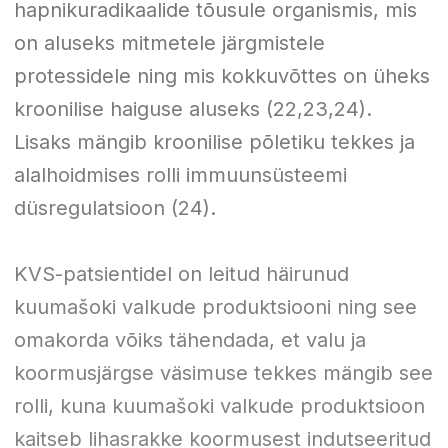
hapnikuradikaalide tõusule organismis, mis
on aluseks mitmetele järgmistele
protessidele ning mis kokkuvõttes on üheks
kroonilise haiguse aluseks (22,23,24).
Lisaks mängib kroonilise põletiku tekkes ja
alalhoidmises rolli immuunsüsteemi
düsregulatsioon (24).
KVS-patsientidel on leitud häirunud
kuumašoki valkude produktsiooni ning see
omakorda võiks tähendada, et valu ja
koormusjärgse väsimuse tekkes mängib see
rolli, kuna kuumašoki valkude produktsioon
kaitseb lihasrakke koormusest indutseeritud