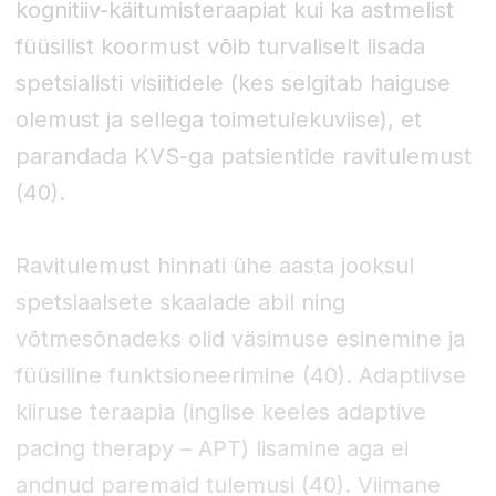
kognitiiv-käitumisteraapiat kui ka astmelist
füüsilist koormust võib turvaliselt lisada
spetsialisti visiitidele (kes selgitab haiguse
olemust ja sellega toimetulekuviise), et
parandada KVS-ga patsientide ravitulemust
(40).
Ravitulemust hinnati ühe aasta jooksul
spetsiaalsete skaalade abil ning
võtmesõnadeks olid väsimuse esinemine ja
füüsiline funktsioneerimine (40). Adaptiivse
kiiruse teraapia (inglise keeles adaptive
pacing therapy – APT) lisamine aga ei
andnud paremaid tulemusi (40). Viimane