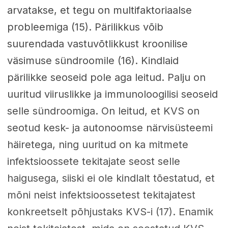
arvatakse, et tegu on multifaktoriaalse
probleemiga (15). Pärilikkus võib
suurendada vastuvõtlikkust kroonilise
väsimuse sündroomile (16). Kindlaid
pärilikke seoseid pole aga leitud. Palju on
uuritud viiruslikke ja immunoloogilisi seoseid
selle sündroomiga. On leitud, et KVS on
seotud kesk- ja autonoomse närvisüsteemi
häiretega, ning uuritud on ka mitmete
infektsioossete tekitajate seost selle
haigusega, siiski ei ole kindlalt tõestatud, et
mõni neist infektsioossetest tekitajatest
konkreetselt põhjustaks KVS-i (17). Enamik