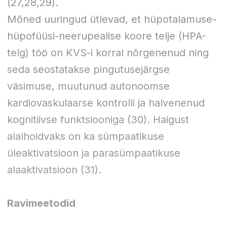
(27,28,29).
Mõned uuringud ütlevad, et hüpotalamuse-
hüpofüüsi-neerupealise koore telje (HPA-
telg) töö on KVS-i korral nõrgenenud ning
seda seostatakse pingutusejärgse
väsimuse, muutunud autonoomse
kardiovaskulaarse kontrolli ja halvenenud
kognitiivse funktsiooniga (30). Haigust
alalhoidvaks on ka sümpaatikuse
üleaktivatsioon ja parasümpaatikuse
alaaktivatsioon (31).
Ravimeetodid