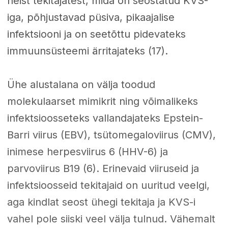
neist tekitajatest, mida on seostatud KVS-
iga, põhjustavad püsiva, pikaajalise
infektsiooni ja on seetõttu pidevateks
immuunsüsteemi ärritajateks (17).
Ühe alustalana on välja toodud
molekulaarset mimikrit ning võimalikeks
infektsioosseteks vallandajateks Epstein-
Barri viirus (EBV), tsütomegaloviirus (CMV),
inimese herpesviirus 6 (HHV-6) ja
parvoviirus B19 (6). Erinevaid viiruseid ja
infektsioosseid tekitajaid on uuritud veelgi,
aga kindlat seost ühegi tekitaja ja KVS-i
vahel pole siiski veel välja tulnud. Vähemalt