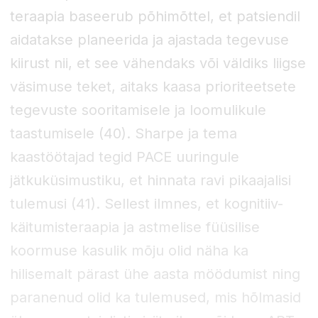
teraapia baseerub põhimõttel, et patsiendil
aidatakse planeerida ja ajastada tegevuse
kiirust nii, et see vähendaks või väldiks liigse
väsimuse teket, aitaks kaasa prioriteetsete
tegevuste sooritamisele ja loomulikule
taastumisele (40). Sharpe ja tema
kaastöötajad tegid PACE uuringule
jätkuküsimustiku, et hinnata ravi pikaajalisi
tulemusi (41). Sellest ilmnes, et kognitiiv-
käitumisteraapia ja astmelise füüsilise
koormuse kasulik mõju olid näha ka
hilisemalt pärast ühe aasta möödumist ning
paranenud olid ka tulemused, mis hõlmasid