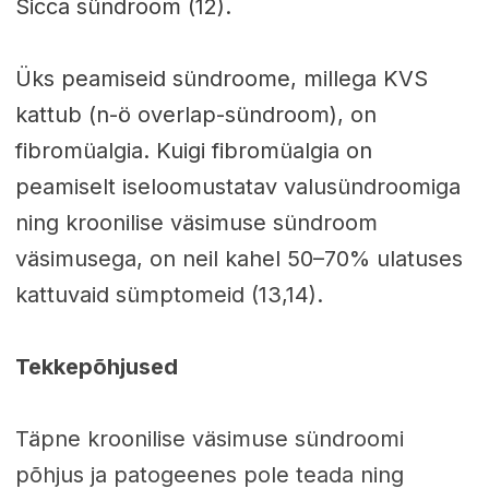
Sicca sündroom (12).
Üks peamiseid sündroome, millega KVS
kattub (n-ö overlap-sündroom), on
fibromüalgia. Kuigi fibromüalgia on
peamiselt iseloomustatav valusündroomiga
ning kroonilise väsimuse sündroom
väsimusega, on neil kahel 50–70% ulatuses
kattuvaid sümptomeid (13,14).
Tekkepõhjused
Täpne kroonilise väsimuse sündroomi
põhjus ja patogeenes pole teada ning