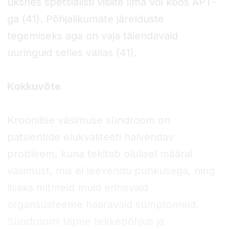
üksnes spetsialisti visiite ilma või koos APT-
ga (41). Põhjalikumate järelduste
tegemiseks aga on vaja täiendavaid
uuringuid selles vallas (41).
Kokkuvõte
Kroonilise väsimuse sündroom on
patsientide elukvaliteeti halvendav
probleem, kuna tekitab olulisel määral
väsimust, mis ei leevendu puhkusega, ning
lisaks mitmeid muid erinevaid
organsüsteeme haaravaid sümptomeid.
Sündroomi täpne tekkepõhjus ja