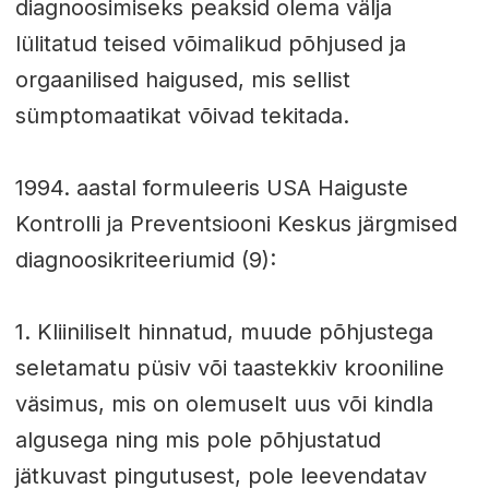
diagnoosimiseks peaksid olema välja
lülitatud teised võimalikud põhjused ja
orgaanilised haigused, mis sellist
sümptomaatikat võivad tekitada.
1994. aastal formuleeris USA Haiguste
Kontrolli ja Preventsiooni Keskus järgmised
diagnoosikriteeriumid (9):
1. Kliiniliselt hinnatud, muude põhjustega
seletamatu püsiv või taastekkiv krooniline
väsimus, mis on olemuselt uus või kindla
algusega ning mis pole põhjustatud
jätkuvast pingutusest, pole leevendatav