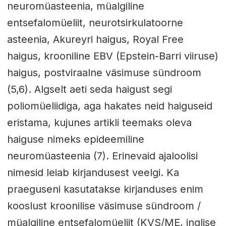
neuromüasteenia, müalgiline
entsefalomüeliit, neurotsirkulatoorne
asteenia, Akureyri haigus, Royal Free
haigus, krooniline EBV (Epstein-Barri viiruse)
haigus, postviraalne väsimuse sündroom
(5,6). Algselt aeti seda haigust segi
poliomüeliidiga, aga hakates neid haiguseid
eristama, kujunes artikli teemaks oleva
haiguse nimeks epideemiline
neuromüasteenia (7). Erinevaid ajaloolisi
nimesid leiab kirjandusest veelgi. Ka
praeguseni kasutatakse kirjanduses enim
kooslust kroonilise väsimuse sündroom /
müalgiline entsefalomüeliit (KVS/ME, inglise