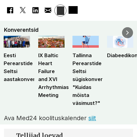
Konverentsid
Eesti
IX Baltic
Tallinna
Diabeediko
Perearstide
Heart
Perearstide
Seltsi
Failure
Seltsi
aastakonverents
and XVI
sügiskonverents
Arrhythmias
"Kuidas
Meeting
mõista
väsimust?"
Ava Med24 koolituskalender
siit
Tellijad loevad