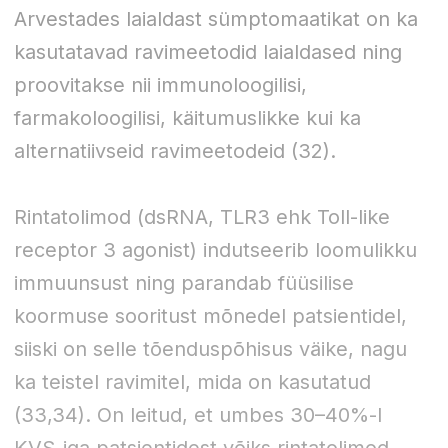
Arvestades laialdast sümptomaatikat on ka
kasutatavad ravimeetodid laialdased ning
proovitakse nii immunoloogilisi,
farmakoloogilisi, käitumuslikke kui ka
alternatiivseid ravimeetodeid (32).
Rintatolimod (dsRNA, TLR3 ehk Toll-like
receptor 3 agonist) indutseerib loomulikku
immuunsust ning parandab füüsilise
koormuse sooritust mõnedel patsientidel,
siiski on selle tõenduspõhisus väike, nagu
ka teistel ravimitel, mida on kasutatud
(33,34). On leitud, et umbes 30–40%-l
KVS-iga patsientidest võiks rintatolimod