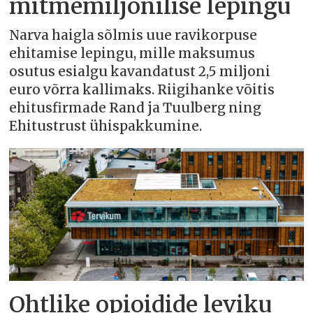
mitmemiljonilise lepingu
Narva haigla sõlmis uue ravikorpuse
ehitamise lepingu, mille maksumus
osutus esialgu kavandatust 2,5 miljoni
euro võrra kallimaks. Riigihanke võitis
ehitusfirmade Rand ja Tuulberg ning
Ehitustrust ühispakkumine.
Ohtlike opioidide leviku