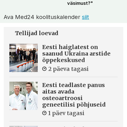
väsimust?"
Ava Med24 koolituskalender
siit
Tellijad loevad
Eesti haiglatest on
saanud Ukraina arstide
õppekeskused
2 päeva tagasi
Eesti teadlaste panus
aitas avada
osteoartroosi
geneetilisi põhjuseid
1 päev tagasi