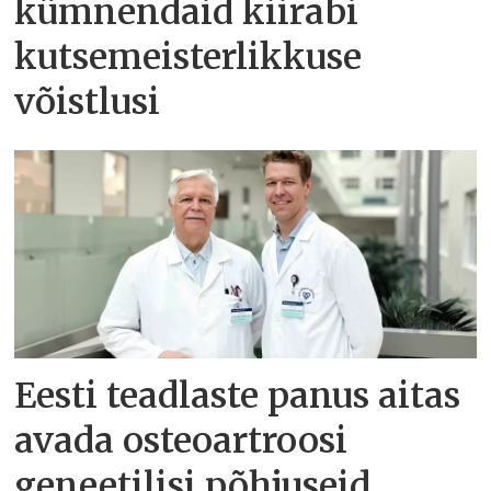
kümnendaid kiirabi
kutsemeisterlikkuse
võistlusi
Eesti teadlaste panus aitas
avada osteoartroosi
geneetilisi põhjuseid