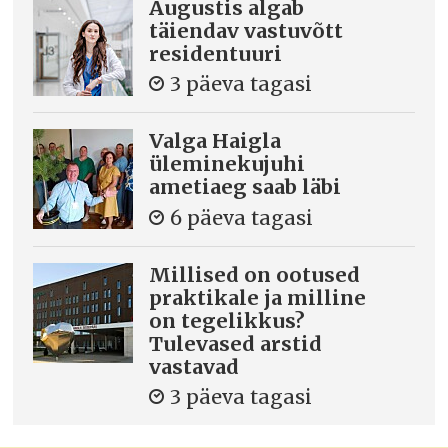
Augustis algab
täiendav vastuvõtt
residentuuri
3 päeva tagasi
Valga Haigla
üleminekujuhi
ametiaeg saab läbi
6 päeva tagasi
Millised on ootused
praktikale ja milline
on tegelikkus?
Tulevased arstid
vastavad
3 päeva tagasi