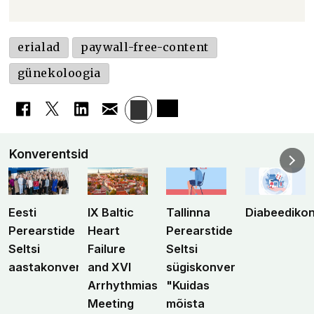
erialad
paywall-free-content
günekoloogia
Konverentsid
Eesti
IX Baltic
Tallinna
Diabeediko
Perearstide
Heart
Perearstide
Seltsi
Failure
Seltsi
aastakonverents
and XVI
sügiskonverents
Arrhythmias
"Kuidas
Meeting
mõista