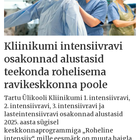
Kliinikumi intensiivravi
osakonnad alustasid
teekonda rohelisema
ravikeskkonna poole
Tartu Ülikooli Kliinikumi 1. intensiivravi,
2. intensiivravi, 3. intensiivravi ja
lasteintensiivravi osakonnad alustasid
2025. aasta sügisel
keskkonnaprogrammiga „Roheline
intensiiv“, mille eesmärk on muuta haigla