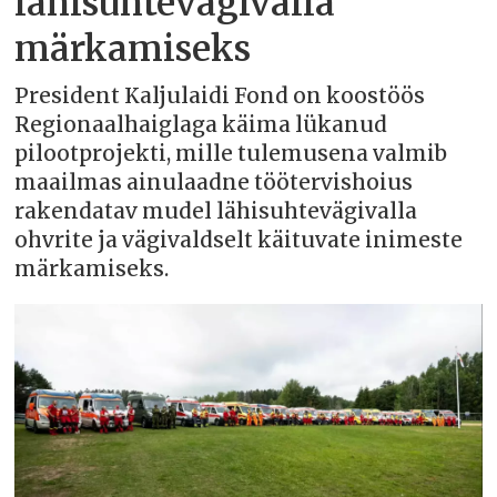
lähisuhtevägivalla
märkamiseks
President Kaljulaidi Fond on koostöös
Regionaalhaiglaga käima lükanud
pilootprojekti, mille tulemusena valmib
maailmas ainulaadne töötervishoius
rakendatav mudel lähisuhtevägivalla
ohvrite ja vägivaldselt käituvate inimeste
märkamiseks.