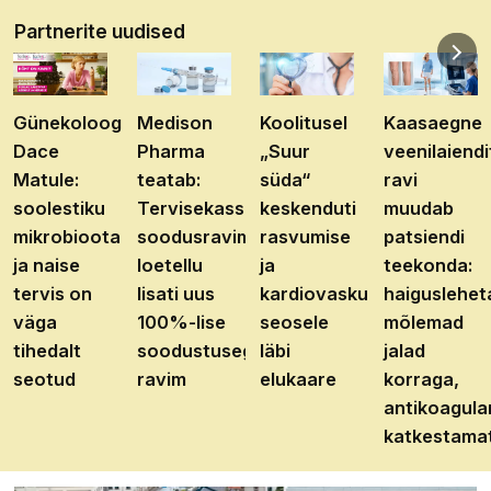
Partnerite uudised
Günekoloog
Medison
Koolitusel
Kaasaegne
Dace
Pharma
„Suur
veenilaiendi
Matule:
teatab:
süda“
ravi
soolestiku
Tervisekassa
keskenduti
muudab
mikrobioota
soodusravimite
rasvumise
patsiendi
ja naise
loetellu
ja
teekonda:
tervis on
lisati uus
kardiovaskulaarhaiguste
haiguslehet
väga
100%-lise
seosele
mõlemad
tihedalt
soodustusega
läbi
jalad
seotud
ravim
elukaare
korraga,
antikoagula
katkestama