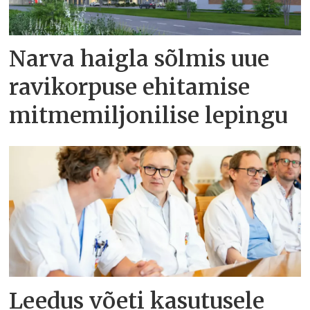
Narva haigla sõlmis uue
ravikorpuse ehitamise
mitmemiljonilise lepingu
Leedus võeti kasutusele