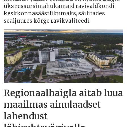
üks ressursimahukamaid ravivaldkondi
keskkonnasäästlikumaks, säilitades
sealjuures kõrge ravikvaliteedi.
Regionaalhaigla aitab luua
maailmas ainulaadset
lahendust