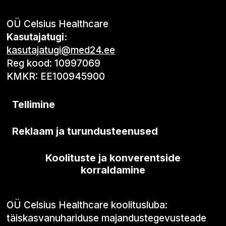
OÜ Celsius Healthcare
Kasutajatugi:
kasutajatugi@med24.ee
Reg kood: 10997069
KMKR: EE100945900
Tellimine
Reklaam ja turundusteenused
Koolituste ja konverentside
korraldamine
OÜ Celsius Healthcare koolitusluba:
täiskasvanuhariduse majandustegevusteade