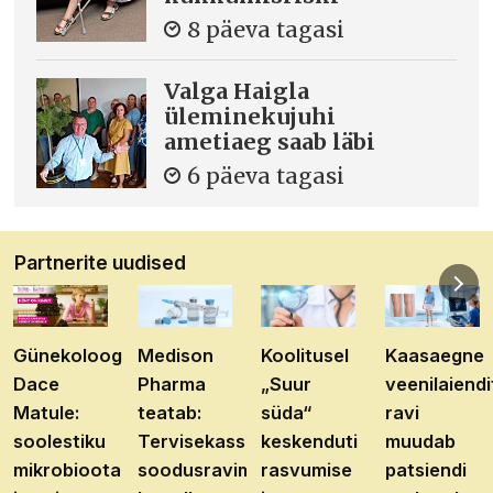
8 päeva tagasi
Valga Haigla
üleminekujuhi
ametiaeg saab läbi
6 päeva tagasi
Partnerite uudised
Günekoloog
Medison
Koolitusel
Kaasaegne
Dace
Pharma
„Suur
veenilaiendi
Matule:
teatab:
süda“
ravi
soolestiku
Tervisekassa
keskenduti
muudab
mikrobioota
soodusravimite
rasvumise
patsiendi