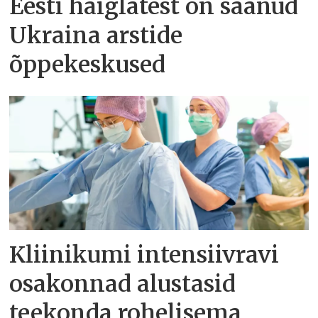
Eesti haiglatest on saanud
Ukraina arstide
õppekeskused
Kliinikumi intensiivravi
osakonnad alustasid
teekonda rohelisema