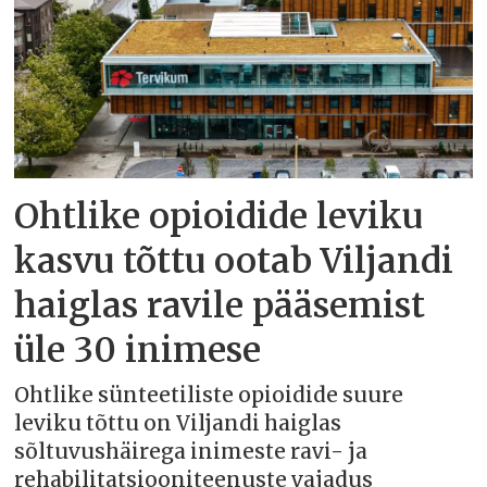
Ohtlike opioidide leviku
kasvu tõttu ootab Viljandi
haiglas ravile pääsemist
üle 30 inimese
Ohtlike sünteetiliste opioidide suure
leviku tõttu on Viljandi haiglas
sõltuvushäirega inimeste ravi- ja
rehabilitatsiooniteenuste vajadus