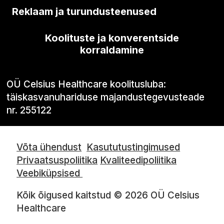
Reklaam ja turundusteenused
Koolituste ja konverentside
korraldamine
OÜ Celsius Healthcare koolitusluba:
täiskasvanuhariduse majandustegevusteade
nr. 255122
Võta ühendust
Kasututustingimused
Privaatsuspoliitika
Kvaliteedipoliitika
Veebiküpsised
Kõik õigused kaitstud © 2026 OÜ Celsius
Healthcare