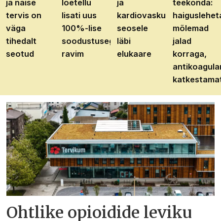
ja naise
loetellu
ja
teekonda:
tervis on
lisati uus
kardiovaskulaarhaiguste
haiguslehet
väga
100%-lise
seosele
mõlemad
tihedalt
soodustusega
läbi
jalad
seotud
ravim
elukaare
korraga,
antikoagula
katkestama
Ohtlike opioidide leviku