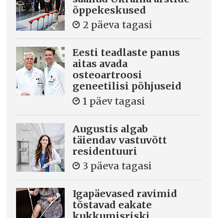
õppekeskused
2 päeva tagasi
Eesti teadlaste panus
aitas avada
osteoartroosi
geneetilisi põhjuseid
1 päev tagasi
Augustis algab
täiendav vastuvõtt
residentuuri
3 päeva tagasi
Igapäevased ravimid
tõstavad eakate
kukkumisriski