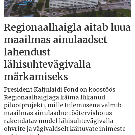
Regionaalhaigla aitab luua
maailmas ainulaadset
lahendust
lähisuhtevägivalla
märkamiseks
President Kaljulaidi Fond on koostöös
Regionaalhaiglaga käima lükanud
pilootprojekti, mille tulemusena valmib
maailmas ainulaadne töötervishoius
rakendatav mudel lähisuhtevägivalla
ohvrite ja vägivaldselt käituvate inimeste