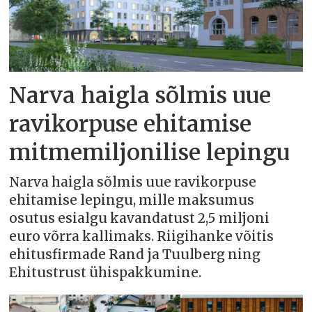
Narva haigla sõlmis uue
ravikorpuse ehitamise
mitmemiljonilise lepingu
Narva haigla sõlmis uue ravikorpuse
ehitamise lepingu, mille maksumus
osutus esialgu kavandatust 2,5 miljoni
euro võrra kallimaks. Riigihanke võitis
ehitusfirmade Rand ja Tuulberg ning
Ehitustrust ühispakkumine.