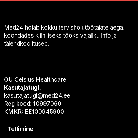
Med24 hoiab kokku tervishoiutöötajate aega,
koondades kliiniliseks tööks vajaliku info ja
täiendkoolitused.
OÜ Celsius Healthcare
Kasutajatugi:
kasutajatugi@med24.ee
Reg kood: 10997069
KMKR: EE100945900
Tellimine