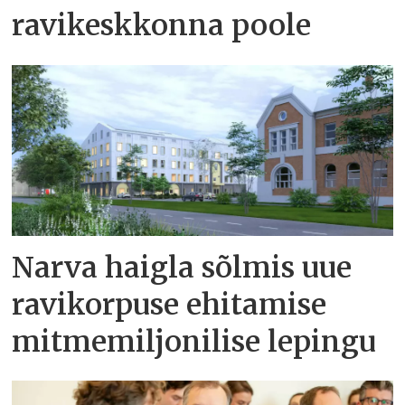
ravikeskkonna poole
Narva haigla sõlmis uue
ravikorpuse ehitamise
mitmemiljonilise lepingu