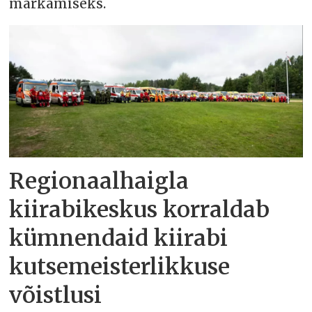
märkamiseks.
Regionaalhaigla
kiirabikeskus korraldab
kümnendaid kiirabi
kutsemeisterlikkuse
võistlusi