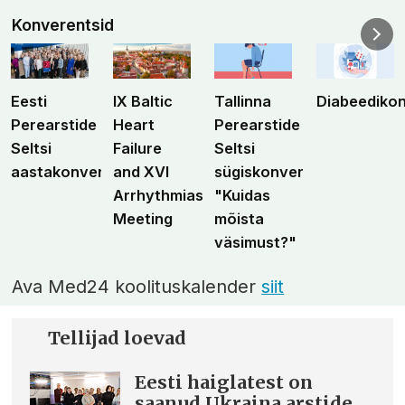
Konverentsid
Eesti
IX Baltic
Tallinna
Diabeediko
Perearstide
Heart
Perearstide
Seltsi
Failure
Seltsi
aastakonverents
and XVI
sügiskonverents
Arrhythmias
"Kuidas
Meeting
mõista
väsimust?"
Ava Med24 koolituskalender
siit
Tellijad loevad
Eesti haiglatest on
saanud Ukraina arstide