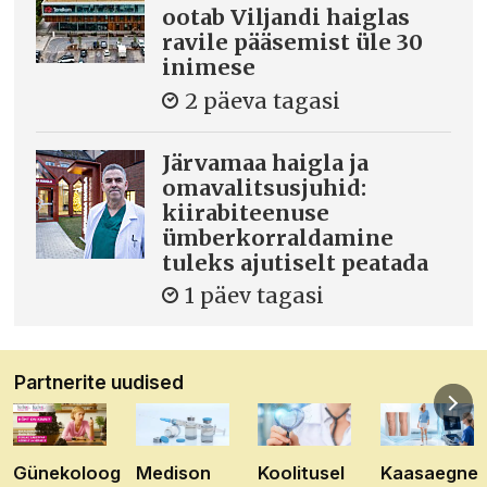
ootab Viljandi haiglas
ravile pääsemist üle 30
inimese
2 päeva tagasi
Järvamaa haigla ja
omavalitsusjuhid:
kiirabiteenuse
ümberkorraldamine
tuleks ajutiselt peatada
1 päev tagasi
Partnerite uudised
Günekoloog
Medison
Koolitusel
Kaasaegne