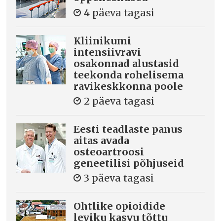
4 päeva tagasi
Kliinikumi
intensiivravi
osakonnad alustasid
teekonda rohelisema
ravikeskkonna poole
2 päeva tagasi
Eesti teadlaste panus
aitas avada
osteoartroosi
geneetilisi põhjuseid
3 päeva tagasi
Ohtlike opioidide
leviku kasvu tõttu