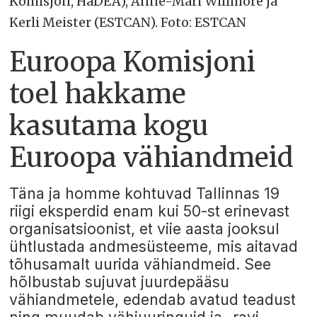
Komisjon, HaDEA), Anne-Mari Willmore ja
Kerli Meister (ESTCAN). Foto: ESTCAN
Euroopa Komisjoni
toel hakkame
kasutama kogu
Euroopa vähiandmeid
Täna ja homme kohtuvad Tallinnas 19
riigi eksperdid enam kui 50-st erinevast
organisatsioonist, et viie aasta jooksul
ühtlustada andmesüsteeme, mis aitavad
tõhusamalt uurida vähiandmeid. See
hõlbustab sujuvat juurdepääsu
vähiandmetele, edendab avatud teadust