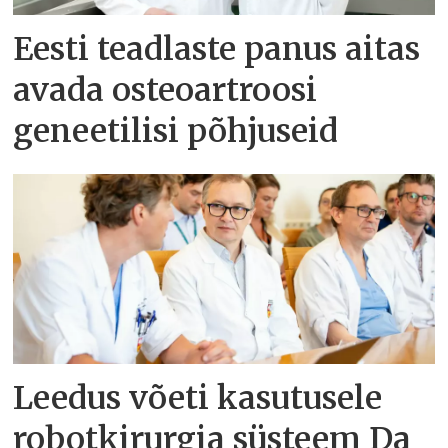
Eesti teadlaste panus aitas
avada osteoartroosi
geneetilisi põhjuseid
Leedus võeti kasutusele
robotkirurgia süsteem Da