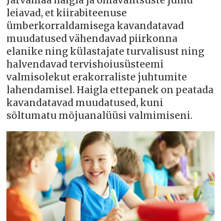
Järvamaa haigla ja omavalitsuste juhid
leiavad, et kiirabiteenuse
ümberkorraldamisega kavandatavad
muudatused vähendavad piirkonna
elanike ning külastajate turvalisust ning
halvendavad tervishoiusüsteemi
valmisolekut erakorraliste juhtumite
lahendamisel. Haigla ettepanek on peatada
kavandatavad muudatused, kuni
sõltumatu mõjuanalüüsi valmimiseni.