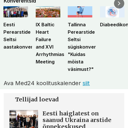
Konverentsid
Eesti
IX Baltic
Tallinna
Diabeediko
Perearstide
Heart
Perearstide
Seltsi
Failure
Seltsi
aastakonverents
and XVI
sügiskonverents
Arrhythmias
"Kuidas
Meeting
mõista
väsimust?"
Ava Med24 koolituskalender
siit
Tellijad loevad
Eesti haiglatest on
saanud Ukraina arstide
õppekeskused