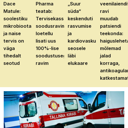
Dace
Pharma
„Suur
veenilaiendi
Matule:
teatab:
süda“
ravi
soolestiku
Tervisekassa
keskenduti
muudab
mikrobioota
soodusravimite
rasvumise
patsiendi
ja naise
loetellu
ja
teekonda:
tervis on
lisati uus
kardiovaskulaarhaiguste
haiguslehet
väga
100%-lise
seosele
mõlemad
tihedalt
soodustusega
läbi
jalad
seotud
ravim
elukaare
korraga,
antikoagula
katkestama