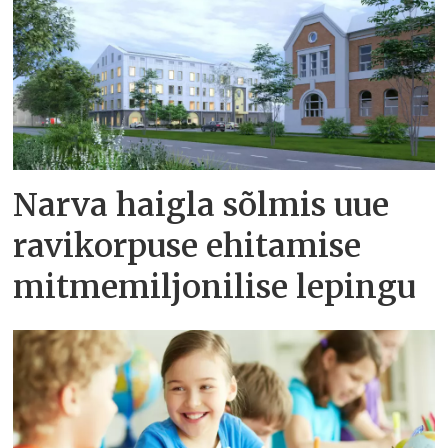
Narva haigla sõlmis uue
ravikorpuse ehitamise
mitmemiljonilise lepingu