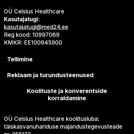
OÜ Celsius Healthcare
Kasutajatugi:
kasutajatugi@med24.ee
Reg kood: 10997069
KMKR: EE100945900
Tellimine
Reklaam ja turundusteenused
Koolituste ja konverentside
korraldamine
OÜ Celsius Healthcare koolitusluba:
täiskasvanuhariduse majandustegevusteade