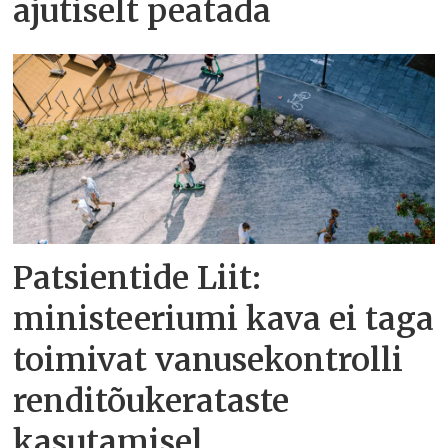
ajutiselt peatada
Patsientide Liit:
ministeeriumi kava ei taga
toimivat vanusekontrolli
renditõukerataste
kasutamisel