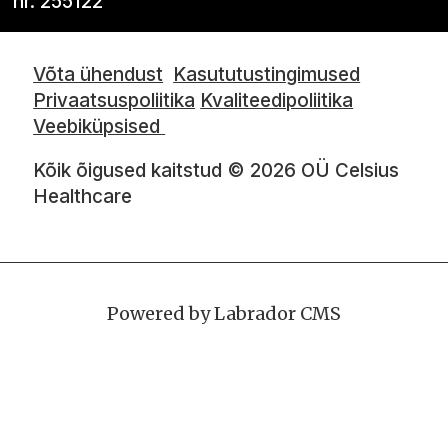
nr. 255122
Võta ühendust
Kasututustingimused
Privaatsuspoliitika
Kvaliteedipoliitika
Veebiküpsised
Kõik õigused kaitstud © 2026 OÜ Celsius
Healthcare
Powered by Labrador CMS