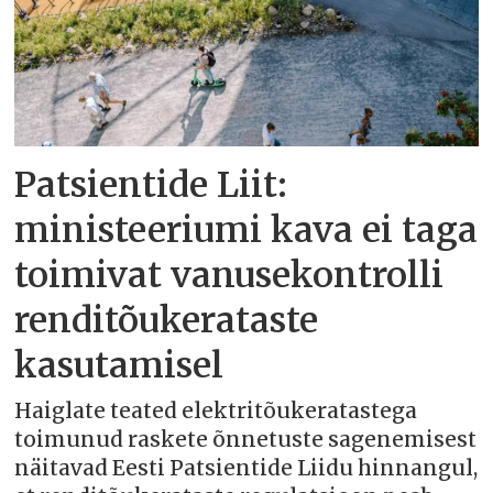
Patsientide Liit:
ministeeriumi kava ei taga
toimivat vanusekontrolli
renditõukerataste
kasutamisel
Haiglate teated elektritõukeratastega
toimunud raskete õnnetuste sagenemisest
näitavad Eesti Patsientide Liidu hinnangul,