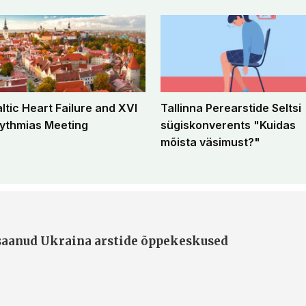
altic Heart Failure and XVI
Tallinna Perearstide Seltsi
ythmias Meeting
sügiskonverents "Kuidas
mõista väsimust?"
 saanud Ukraina arstide õppekeskused