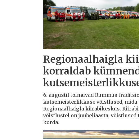
Regionaalhaigla ki
korraldab kümnenda
kutsemeisterlikkuse
6. augustil toimuvad Rummus traditsioo
kutsemeisterlikkuse võistlused, mida
Regionaalhaigla kiirabikeskus. Kiirab
võistlustel on juubeliaasta, võistlus
korda.