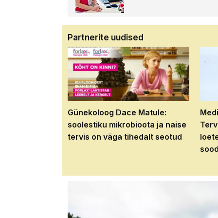
Partnerite uudised
Günekoloog Dace Matule:
Medi
soolestiku mikrobioota ja naise
Terv
tervis on väga tihedalt seotud
loet
sood