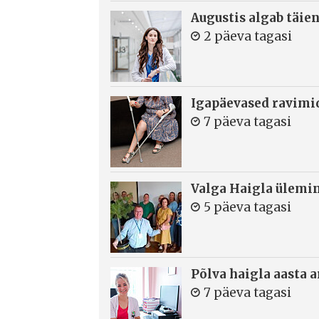
Augustis algab täie
2 päeva tagasi
Igapäevased ravimi
7 päeva tagasi
Valga Haigla ülemin
5 päeva tagasi
Põlva haigla aasta 
7 päeva tagasi