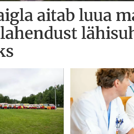
igla aitab luua 
 lahendust lähisu
ks