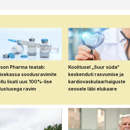
son Pharma teatab:
Koolitusel „Suur süda“
isekassa soodusravimite
keskenduti rasvumise ja
ellu lisati uus 100%-lise
kardiovaskulaarhaiguste
ustusega ravim
seosele läbi elukaare