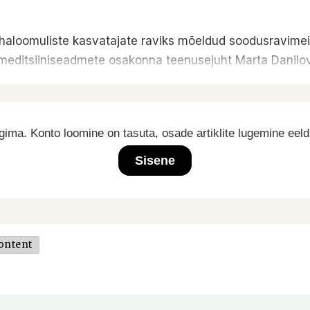
haloomuliste kasvatajate raviks mõeldud soodusravimeid
a meditsiiniseadmete osakonna teenusejuht Marta Danilo
ima. Konto loomine on tasuta, osade artiklite lugemine eel
Sisene
ontent