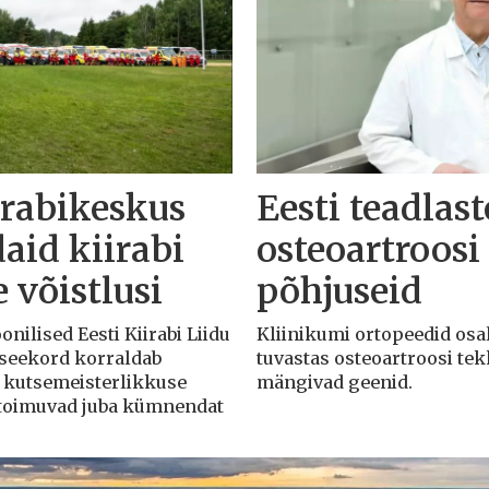
irabikeskus
Eesti teadlas
id kiirabi
osteoartroosi 
 võistlusi
põhjuseid
nilised Eesti Kiirabi Liidu
Kliinikumi ortopeedid osa
 seekord korraldab
tuvastas osteoartroosi tek
i kutsemeisterlikkuse
mängivad geenid.
ed toimuvad juba kümnendat