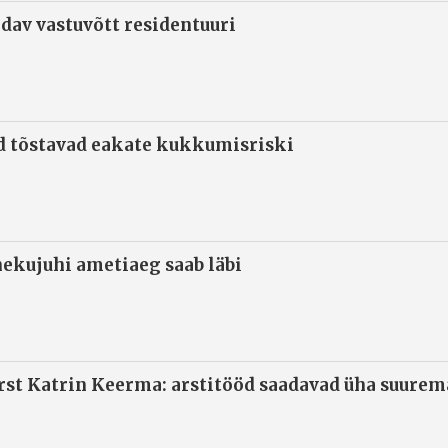
ndav vastuvõtt residentuuri
d tõstavad eakate kukkumisriski
ekujuhi ametiaeg saab läbi
arst Katrin Keerma: arstitööd saadavad üha suure