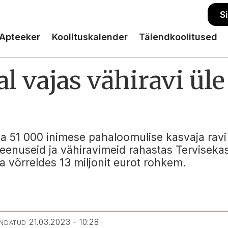
S
Apteeker
Koolituskalender
Täiendkoolitused
al vajas vähiravi ül
sa 51 000 inimese pahaloomulise kasvaja rav
eenuseid ja vähiravimeid rahastas Tervisekas
 võrreldes 13 miljonit eurot rohkem.
21.03.2023 - 10:28
ENDATUD