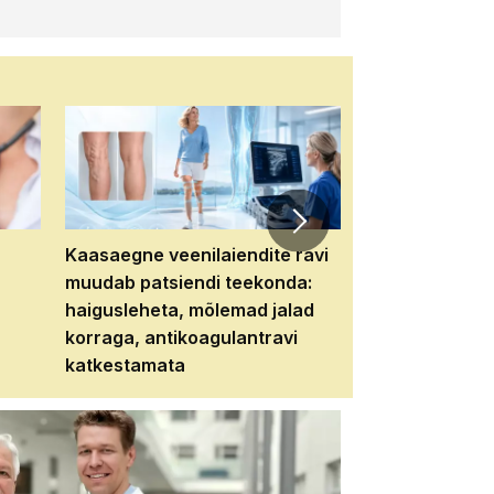
Kaasaegne veenilaiendite ravi
Veebiseminar:
muudab patsiendi teekonda:
patsiendi neere
haigusleheta, mõlemad jalad
tema tulevikku
korraga, antikoagulantravi
katkestamata