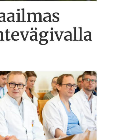
maailmas
htevägivalla