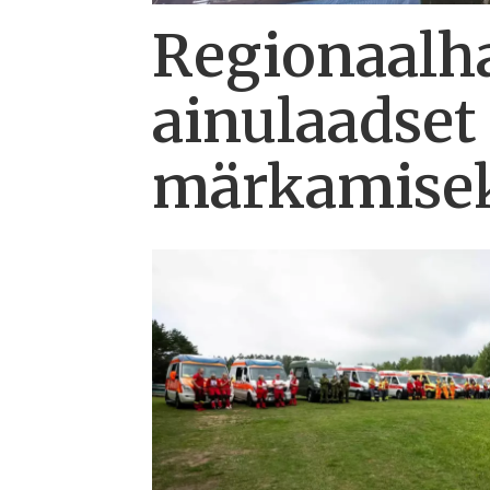
Regionaalha
ainulaadset
märkamise