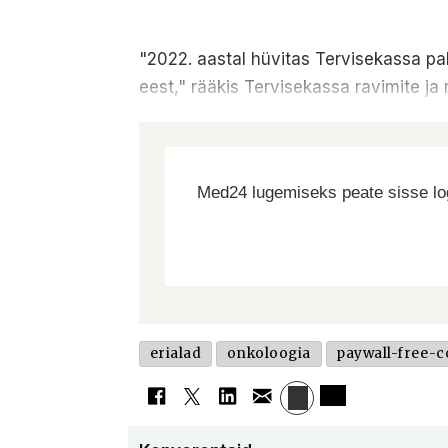
"2022. aastal hüvitas Tervisekassa pa
eest," rääkis Tervisekassa ravimite j
Med24 lugemiseks peate sisse log
erialad
onkoloogia
paywall-free-c