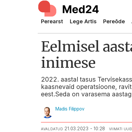
Perearst
Lege Artis
Pereõde
Eelmisel aast
inimese
2022. aastal tasus Tervisekas
kaasnevaid operatsioone, ravit
eest.Seda on varasema aastaga
Madis Filippov
21.03.2023 - 10:28
AVALDATUD
VIIMATI UU