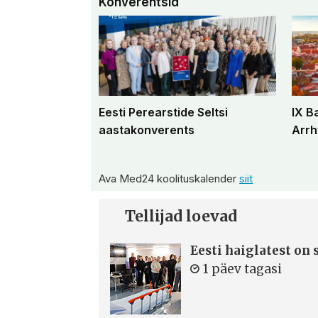
Konverentsid
Eesti Perearstide Seltsi
IX B
aastakonverents
Arrh
Ava Med24 koolituskalender
siit
Tellijad loevad
Eesti haiglatest on
1 päev tagasi