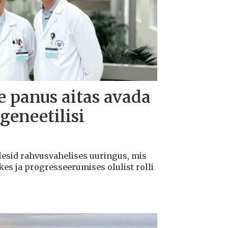
te panus aitas avada
geneetilisi
lesid rahvusvahelises uuringus, mis
kes ja progresseerumises olulist rolli