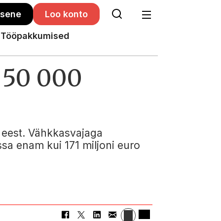
isene
Loo konto
Tööpakkumised
e 50 000
i eest. Vähkkasvajaga
sa enam kui 171 miljoni euro