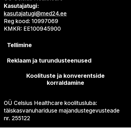
Kasutajatugi:
kasutajatugi@med24.ee
Reg kood: 10997069
KMKR: EE100945900
Tellimine
Reklaam ja turundusteenused
Koolituste ja konverentside
korraldamine
OÜ Celsius Healthcare koolitusluba:
täiskasvanuhariduse majandustegevusteade
nr. 255122