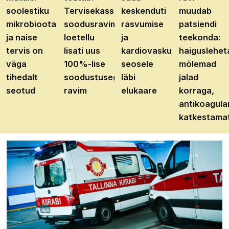
soolestiku
Tervisekassa
keskenduti
muudab
mikrobioota
soodusravimite
rasvumise
patsiendi
ja naise
loetellu
ja
teekonda:
tervis on
lisati uus
kardiovaskulaarhaiguste
haiguslehet
väga
100%-lise
seosele
mõlemad
tihedalt
soodustusega
läbi
jalad
seotud
ravim
elukaare
korraga,
antikoagula
katkestama