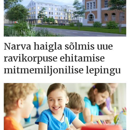
Narva haigla sõlmis uue
ravikorpuse ehitamise
mitmemiljonilise lepingu