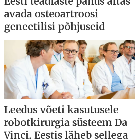
Eesti teadlaste panus aitas
avada osteoartroosi
geneetilisi põhjuseid
Leedus võeti kasutusele
robotkirurgia süsteem Da
Vinci, Eestis läheb sellega