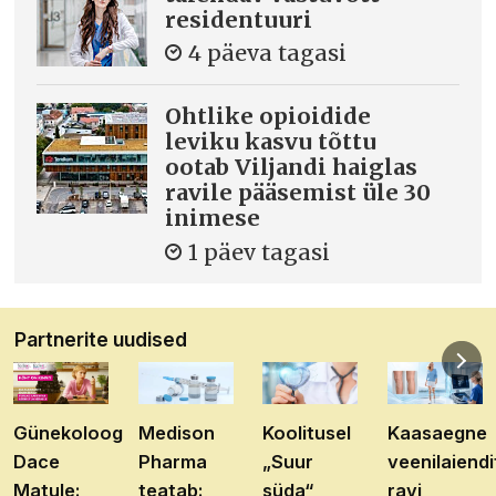
residentuuri
4 päeva tagasi
Ohtlike opioidide
leviku kasvu tõttu
ootab Viljandi haiglas
ravile pääsemist üle 30
inimese
1 päev tagasi
Partnerite uudised
Günekoloog
Medison
Koolitusel
Kaasaegne
Dace
Pharma
„Suur
veenilaiendi
Matule:
teatab:
süda“
ravi