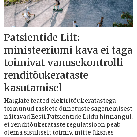
Patsientide Liit:
ministeeriumi kava ei taga
toimivat vanusekontrolli
renditõukerataste
kasutamisel
Haiglate teated elektritõukeratastega
toimunud raskete õnnetuste sagenemisest
näitavad Eesti Patsientide Liidu hinnangul,
et renditõukerataste regulatsioon peab
olema sisuliselt toimiv, mitte üksnes