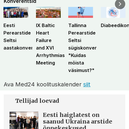
Konverentsid
Eesti
IX Baltic
Tallinna
Diabeediko
Perearstide
Heart
Perearstide
Seltsi
Failure
Seltsi
aastakonverents
and XVI
sügiskonverents
Arrhythmias
"Kuidas
Meeting
mõista
väsimust?"
Ava Med24 koolituskalender
siit
Tellijad loevad
Eesti haiglatest on
saanud Ukraina arstide
õppekeskused