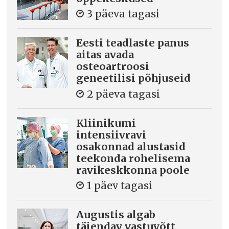
3 päeva tagasi
Eesti teadlaste panus
aitas avada
osteoartroosi
geneetilisi põhjuseid
2 päeva tagasi
Kliinikumi
intensiivravi
osakonnad alustasid
teekonda rohelisema
ravikeskkonna poole
1 päev tagasi
Augustis algab
täiendav vastuvõtt