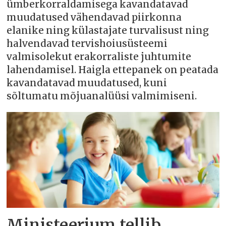
ümberkorraldamisega kavandatavad
muudatused vähendavad piirkonna
elanike ning külastajate turvalisust ning
halvendavad tervishoiusüsteemi
valmisolekut erakorraliste juhtumite
lahendamisel. Haigla ettepanek on peatada
kavandatavad muudatused, kuni
sõltumatu mõjuanalüüsi valmimiseni.
Ministeerium tellib