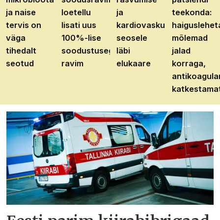
ja naise
loetellu
ja
teekonda:
tervis on
lisati uus
kardiovaskulaarhaiguste
haiguslehet
väga
100%-lise
seosele
mõlemad
tihedalt
soodustusega
läbi
jalad
seotud
ravim
elukaare
korraga,
antikoagula
katkestama