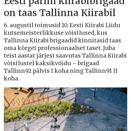
Eesti parim kiirabibrigaad
on taas Tallinna Kiirabil
6. augustil toimusid 10. Eesti Kiirabi Liidu
kutsemeisterlikkuse võistlused, kus
Tallinna Kiirabi brigaadid kinnitasid taas
oma kõrget professionaalset taset. Juba
teist aastat järjest saavutas Tallinna Kiirabi
võistlustel kaksikvõidu – brigaad
Tallinn92 pälvis I koha ning Tallinn91 II
koha.