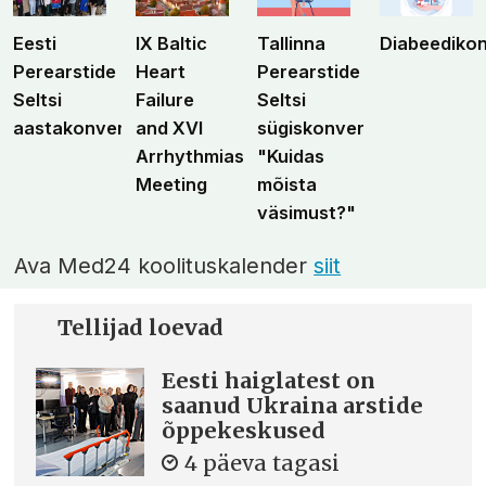
Eesti
IX Baltic
Tallinna
Diabeediko
Perearstide
Heart
Perearstide
Seltsi
Failure
Seltsi
aastakonverents
and XVI
sügiskonverents
Arrhythmias
"Kuidas
Meeting
mõista
väsimust?"
Ava Med24 koolituskalender
siit
Tellijad loevad
Eesti haiglatest on
saanud Ukraina arstide
õppekeskused
4 päeva tagasi