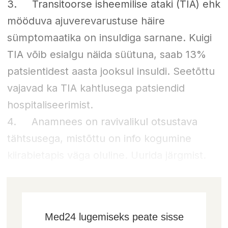
3. Transitoorse isheemilise ataki (TIA) ehk
mööduva ajuverevarustuse häire
sümptomaatika on insuldiga sarnane. Kuigi
TIA võib esialgu näida süütuna, saab 13%
patsientidest aasta jooksul insuldi. Seetõttu
vajavad ka TIA kahtlusega patsiendid
hospitaliseerimist.
4. Anamnees on ravivalikul otsustava
tähtsusega, mistõttu on info kogumine
kiirabietapis väga oluline. Uurida järgmist.
Med24 lugemiseks peate sisse