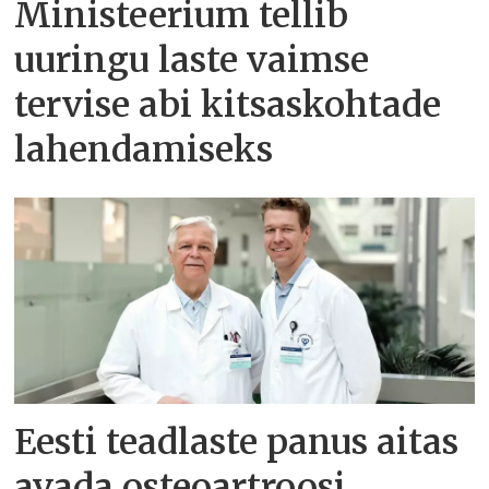
Ministeerium tellib
uuringu laste vaimse
tervise abi kitsaskohtade
lahendamiseks
Eesti teadlaste panus aitas
avada osteoartroosi