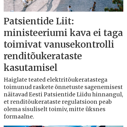
Patsientide Liit:
ministeeriumi kava ei taga
toimivat vanusekontrolli
renditõukerataste
kasutamisel
Haiglate teated elektritõukeratastega
toimunud raskete õnnetuste sagenemisest
näitavad Eesti Patsientide Liidu hinnangul,
et renditõukerataste regulatsioon peab
olema sisuliselt toimiv, mitte üksnes
formaalne.