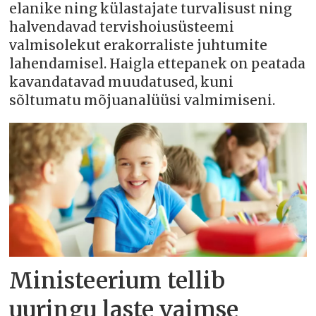
elanike ning külastajate turvalisust ning
halvendavad tervishoiusüsteemi
valmisolekut erakorraliste juhtumite
lahendamisel. Haigla ettepanek on peatada
kavandatavad muudatused, kuni
sõltumatu mõjuanalüüsi valmimiseni.
Ministeerium tellib
uuringu laste vaimse