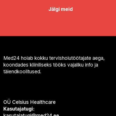
Jälgi meid
Med24 hoiab kokku tervishoiutöötajate aega,
koondades kliiniliseks tööks vajaliku info ja
täiendkoolitused.
OÜ Celsius Healthcare
Kasutajatugi:
kasutajatugi@med24.ee