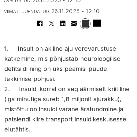
26.11.2025 - 12:10
AVALDATUD
26.11.2025 - 12:10
VIIMATI UUENDATUD
1. Insult on äkiline aju verevarustuse
katkemine, mis põhjustab neuroloogilise
defitsiidi ning on üks peamisi puude
tekkimise põhjusi.
2. Insuldi korral on aeg äärmiselt kriitiline
(iga minutiga sureb 1,8 miljonit ajurakku),
mistõttu on insuldi varane äratundmine ja
patsiendi kiire transport insuldikeskusesse
elutähtis.