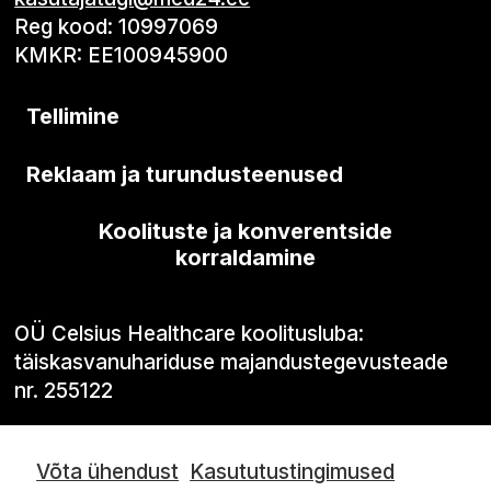
Reg kood: 10997069
KMKR: EE100945900
Tellimine
Reklaam ja turundusteenused
Koolituste ja konverentside
korraldamine
OÜ Celsius Healthcare koolitusluba:
täiskasvanuhariduse majandustegevusteade
nr. 255122
Võta ühendust
Kasututustingimused