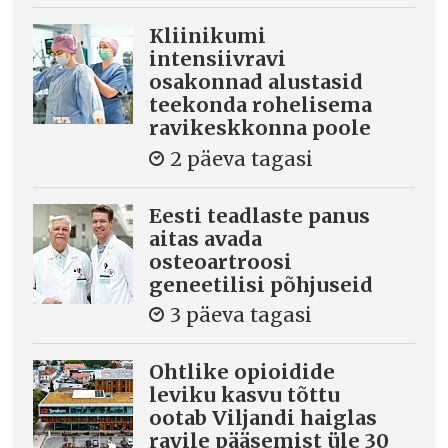
Kliinikumi
intensiivravi
osakonnad alustasid
teekonda rohelisema
ravikeskkonna poole
2 päeva tagasi
Eesti teadlaste panus
aitas avada
osteoartroosi
geneetilisi põhjuseid
3 päeva tagasi
Ohtlike opioidide
leviku kasvu tõttu
ootab Viljandi haiglas
ravile pääsemist üle 30