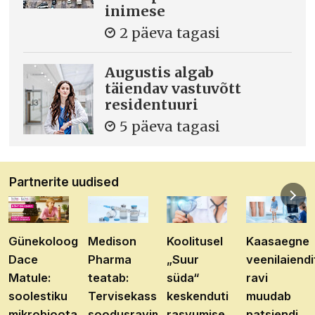
inimese
2 päeva tagasi
Augustis algab
täiendav vastuvõtt
residentuuri
5 päeva tagasi
Partnerite uudised
Günekoloog
Medison
Koolitusel
Kaasaegne
Dace
Pharma
„Suur
veenilaiendi
Matule:
teatab:
süda“
ravi
soolestiku
Tervisekassa
keskenduti
muudab
mikrobioota
soodusravimite
rasvumise
patsiendi