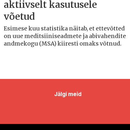
aktiivselt kasutusele
võetud
Esimese kuu statistika näitab, et ettevõtted
on uue meditsiiniseadmete ja abivahendite
andmekogu (MSA) kiiresti omaks võtnud.
Jälgi meid