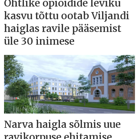
Ohtlike opioidide leviku
kasvu tõttu ootab Viljandi
haiglas ravile pääsemist
üle 30 inimese
Narva haigla sõlmis uue
ravikorpuse ehitamise