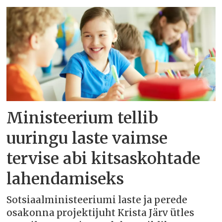
Ministeerium tellib
uuringu laste vaimse
tervise abi kitsaskohtade
lahendamiseks
Sotsiaalministeeriumi laste ja perede
osakonna projektijuht Krista Järv ütles