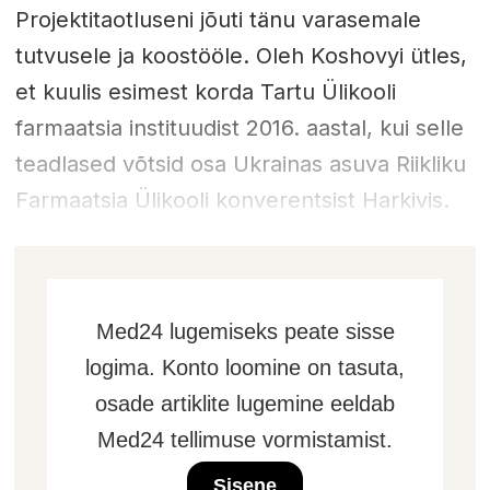
Projektitaotluseni jõuti tänu varasemale
tutvusele ja koostööle. Oleh Koshovyi ütles,
et kuulis esimest korda Tartu Ülikooli
farmaatsia instituudist 2016. aastal, kui selle
teadlased võtsid osa Ukrainas asuva Riikliku
Farmaatsia Ülikooli konverentsist Harkivis.
Med24 lugemiseks peate sisse
logima. Konto loomine on tasuta,
osade artiklite lugemine eeldab
Med24 tellimuse vormistamist.
Sisene