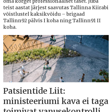
oma kõrget professionaalset taset. Juba
teist aastat järjest saavutas Tallinna Kiirabi
võistlustel kaksikvõidu – brigaad
Tallinn92 pälvis I koha ning Tallinn91 II
koha.
Patsientide Liit:
ministeeriumi kava ei taga
toimivat vanusekontrolli