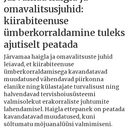
omavalitsusjuhid:
kiirabiteenuse
ümberkorraldamine tuleks
ajutiselt peatada
Järvamaa haigla ja omavalitsuste juhid
leiavad, et kiirabiteenuse
ümberkorraldamisega kavandatavad
muudatused vähendavad piirkonna
elanike ning külastajate turvalisust ning
halvendavad tervishoiusüsteemi
valmisolekut erakorraliste juhtumite
lahendamisel. Haigla ettepanek on peatada
kavandatavad muudatused, kuni
sõltumatu mõjuanalüüsi valmimiseni.