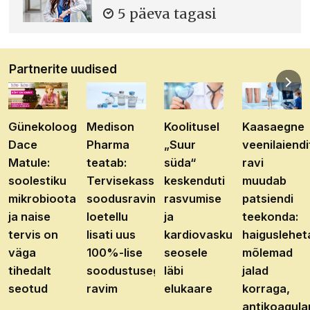
5 päeva tagasi
Partnerite uudised
Günekoloog
Medison
Koolitusel
Kaasaegne
Dace
Pharma
„Suur
veenilaiendi
Matule:
teatab:
süda“
ravi
soolestiku
Tervisekassa
keskenduti
muudab
mikrobioota
soodusravimite
rasvumise
patsiendi
ja naise
loetellu
ja
teekonda:
tervis on
lisati uus
kardiovaskulaarhaiguste
haiguslehet
väga
100%-lise
seosele
mõlemad
tihedalt
soodustusega
läbi
jalad
seotud
ravim
elukaare
korraga,
antikoagula