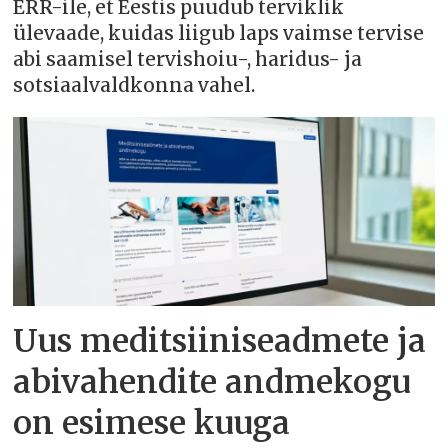
ERR-ile, et Eestis puudub terviklik
ülevaade, kuidas liigub laps vaimse tervise
abi saamisel tervishoiu-, haridus- ja
sotsiaalvaldkonna vahel.
Uus meditsiiniseadmete ja
abivahendite andmekogu
on esimese kuuga