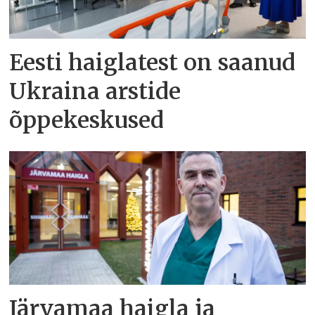
Eesti haiglatest on saanud
Ukraina arstide
õppekeskused
Järvamaa haigla ja