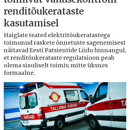
renditõukerataste
kasutamisel
Haiglate teated elektritõukeratastega
toimunud raskete õnnetuste sagenemisest
näitavad Eesti Patsientide Liidu hinnangul,
et renditõukerataste regulatsioon peab
olema sisuliselt toimiv, mitte üksnes
formaalne.