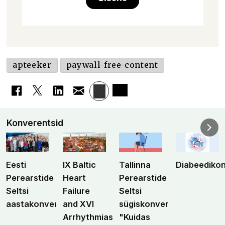
apteeker
paywall-free-content
Konverentsid
Eesti
IX Baltic
Tallinna
Diabeediko
Perearstide
Heart
Perearstide
Seltsi
Failure
Seltsi
aastakonverents
and XVI
sügiskonverents
Arrhythmias
"Kuidas