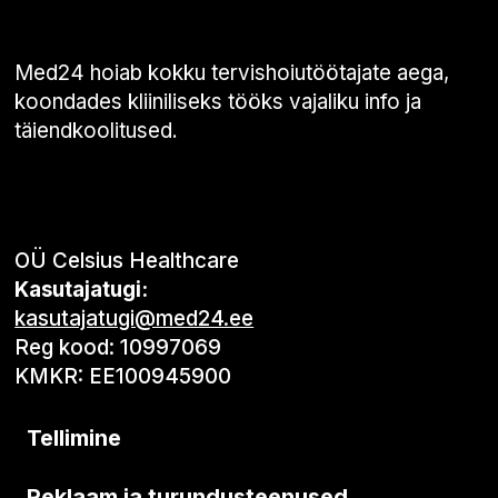
Med24 hoiab kokku tervishoiutöötajate aega,
koondades kliiniliseks tööks vajaliku info ja
täiendkoolitused.
OÜ Celsius Healthcare
Kasutajatugi:
kasutajatugi@med24.ee
Reg kood: 10997069
KMKR: EE100945900
Tellimine
Reklaam ja turundusteenused