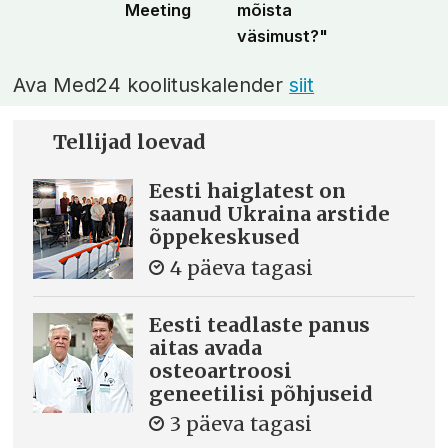
Meeting
mõista
väsimust?"
Ava Med24 koolituskalender
siit
Tellijad loevad
Eesti haiglatest on
saanud Ukraina arstide
õppekeskused
4 päeva tagasi
Eesti teadlaste panus
aitas avada
osteoartroosi
geneetilisi põhjuseid
3 päeva tagasi