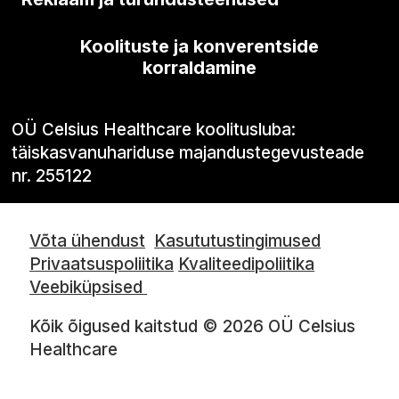
Koolituste ja konverentside
korraldamine
OÜ Celsius Healthcare koolitusluba:
täiskasvanuhariduse majandustegevusteade
nr. 255122
Võta ühendust
Kasututustingimused
Privaatsuspoliitika
Kvaliteedipoliitika
Veebiküpsised
Kõik õigused kaitstud © 2026 OÜ Celsius
Healthcare